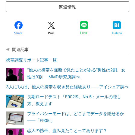
関連情報
Share
Post
LINE
Hatena
関連記事
携帯調査リポート記事一覧
“他人の携帯を無断で見たことがある”男性は2割、女
性は3割──MMD研究所調べ
3人に1人は、他人の携帯を覗き見た経験あり――アイシェア調べ
長期ロードテスト「F902iS」No.5：メールの隠し
方、教えます
プライバシーモードは、どこまでデータを隠せるか
――「F905i」
恋人の携帯、盗み見たことってあります？