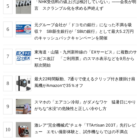
「NHK受信料の値上げは検討していない」――会長が明
言 スクランブル化を求める声絶えず
元グループ会社が「ドコモの銀行」になった不満を吸
収？ SBI新生銀行が「SBIの銀行」として最大5.2万円
のキャッシュバックキャンペーンを開催
東海道・山陽・九州新幹線の「EXサービス」に複数のサ
ービス改訂 「ご利用票」のスマホ表示などを9月から
順次開始
最大22時間駆動、7通りで使えるクリップ付き腰掛け扇
風機がAmazonで35％オフ
スマホの「エアコン冷却」がダメなワケ 猛暑日にやり
がちな“水没”の危険性と正しい冷やし方
激レア“完全機械式”チェキ「TTArtisan 203T」先行レビ
ュー エモい撮影体験と、試作機ならではの不満点