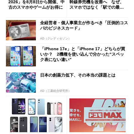
2026」を8月8日から開催、中
幹線券売機を改善へ なぜ、
古のスマホやゲームがお得に
スマホではなく「駅での最短
1分購入」を実現？
全経営者・個人事業主が作るべき「圧倒的コス
パのビジネスカード」
AD（クレディセゾン）
「iPhone 17e」と「iPhone 17」どちらが買
いか？ 2機種を使い込んで分かった“スペッ
ク表にない違い”
日本の創薬力低下、その本当の課題とは
AD（三菱総合研究所）