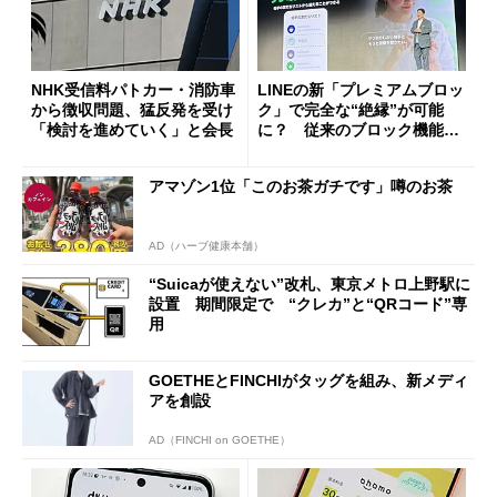
NHK受信料パトカー・消防車
LINEの新「プレミアムブロッ
から徴収問題、猛反発を受け
ク」で完全な“絶縁”が可能
「検討を進めていく」と会長
に？ 従来のブロック機能と
の決定的な違い
アマゾン1位「このお茶ガチです」噂のお茶
AD（ハーブ健康本舗）
“Suicaが使えない”改札、東京メトロ上野駅に
設置 期間限定で “クレカ”と“QRコード”専
用
GOETHEとFINCHIがタッグを組み、新メディ
アを創設
AD（FINCHI on GOETHE）