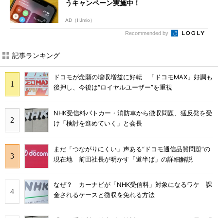
うキャンペーン実施中！
AD（IIJmio）
Recommended by
記事ランキング
ドコモが念願の増収増益に好転 「ドコモMAX」好調も
後押し、今後は“ロイヤルユーザー”を重視
NHK受信料パトカー・消防車から徴収問題、猛反発を受
け「検討を進めていく」と会長
まだ「つながりにくい」声ある“ドコモ通信品質問題”の
現在地 前田社長が明かす「道半ば」の詳細解説
なぜ？ カーナビが「NHK受信料」対象になるワケ 課
金されるケースと徴収を免れる方法