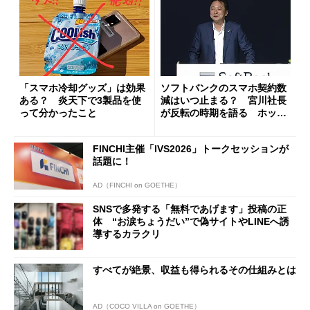
「スマホ冷却グッズ」は効果
ソフトバンクのスマホ契約数
ある？ 炎天下で3製品を使
減はいつ止まる？ 宮川社長
って分かったこと
が反転の時期を語る ホッピ
ング対策は「真剣にやりすぎ
た」
FINCHI主催「IVS2026」トークセッションが
話題に！
AD（FINCHI on GOETHE）
SNSで多発する「無料であげます」投稿の正
体 “お涙ちょうだい”で偽サイトやLINEへ誘
導するカラクリ
すべてが絶景、収益も得られるその仕組みとは
AD（COCO VILLA on GOETHE）