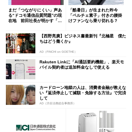
まだ「つながりにくい」声あ
「酷暑日」が生まれた昨今
る“ドコモ通信品質問題”の現
「ペルチェ素子」付きの腰掛
在地 前田社長が明かす「道
けファンなら乗り切れる？
半ば」の詳細解説
【西野亮廣】ビジネス書最新刊『北極星 僕た
ちはどう働くか』
AD（FINCHI on GOETHE）
Rakuten Linkに「AI通話要約機能」、楽天モ
バイル契約者は追加料金なしで使える
カードローン地獄の人は、消費者金融が教えな
い『返済停止して減額・免除する方法』で完済
して
AD（渋谷法務総合事務所）