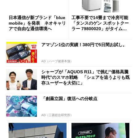
日本通信が新ブランド「blue
工事不要で14畳まで冷房可能
mobile」を発表 ネオキャリ
「タンスのゲン スポットクー
アで自由な通信環境へ
ラー 79800020」がタイムセ
ールで10％オフの5万3999円
に
アマゾン1位の実績！380円で5日間お試し。
AD（ハーブ健康本舗）
シャープが「AQUOS R11」で挑む“価格高騰
時代”のスマホ戦略 「シェアを追うよりも既
存ユーザーを大切に」
「創薬立国」復活への分岐点
AD（三菱総合研究所）