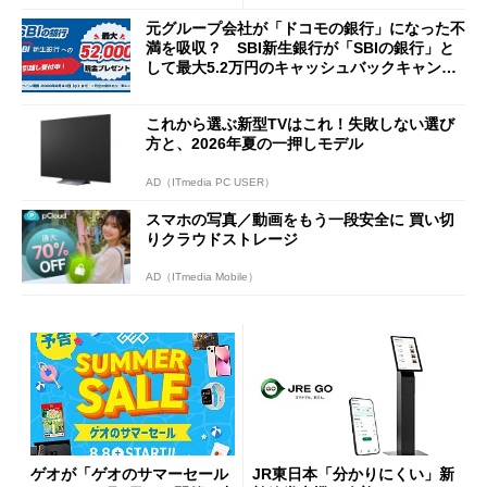
元グループ会社が「ドコモの銀行」になった不
満を吸収？ SBI新生銀行が「SBIの銀行」と
して最大5.2万円のキャッシュバックキャンペ
ーンを開催
これから選ぶ新型TVはこれ！失敗しない選び
方と、2026年夏の一押しモデル
AD（ITmedia PC USER）
スマホの写真／動画をもう一段安全に 買い切
りクラウドストレージ
AD（ITmedia Mobile）
ゲオが「ゲオのサマーセール
JR東日本「分かりにくい」新