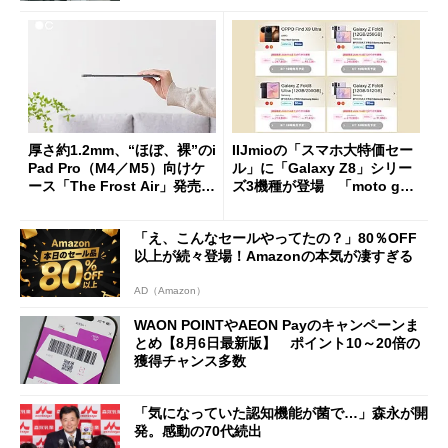
厚さ約1.2mm、“ほぼ、裸”のi
IIJmioの「スマホ大特価セー
Pad Pro（M4／M5）向けケ
ル」に「Galaxy Z8」シリー
ース「The Frost Air」発売
ズ3機種が登場 「moto g37
ケースフィニットから
j」や「OPPO Find X9 Ultr
a」も
「え、こんなセールやってたの？」80％OFF
以上が続々登場！Amazonの本気が凄すぎる
AD（Amazon）
WAON POINTやAEON Payのキャンペーンま
とめ【8月6日最新版】 ポイント10～20倍の
獲得チャンス多数
「気になっていた認知機能が菌で…」森永が開
発。感動の70代続出