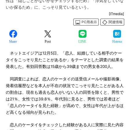
性は「隠しごとがないかをチェックするため」「浮気をしていな
いか探るため」に、こっそり見ているという。
[ITmedia]
PC用表示
関連情報
Share
Post
LINE
Hatena
ネットエイジアは12月5日、「恋人、結婚している相手のケー
タイをこっそり見たことがあるか」をテーマとした調査の結果を
発表した。有効回答数は15歳から39歳までの男女各200人。
同調査によれば、恋人のケータイの送受信メールや撮影画像、
発着信履歴などを本人が不在の状況でこっそり見たことがある人
の割合は、現在も過去も恋人がいない人の回答を除くと、男性で
は21％、女性では39.8％。年代別に見ると、男性では若者ほど
「恋人のケータイを見た経験」が高めで、女性は年代が上がるほ
ど高くなる傾向が見られた。
恋人のケータイをチェックした経験がある人に実際に見た内容