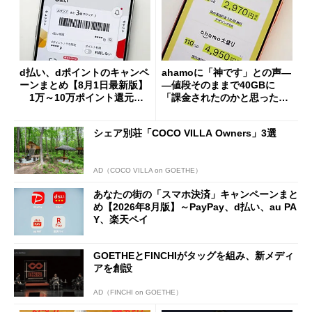
d払い、dポイントのキャンペ
ahamoに「神です」との声―
ーンまとめ【8月1日最新版】
―値段そのままで40GBに
1万～10万ポイント還元の
「課金されたのかと思った」
施策がめじろ押し
と戸惑いも
シェア別荘「COCO VILLA Owners」3選
AD（COCO VILLA on GOETHE）
あなたの街の「スマホ決済」キャンペーンまと
め【2026年8月版】～PayPay、d払い、au PA
Y、楽天ペイ
GOETHEとFINCHIがタッグを組み、新メディ
アを創設
AD（FINCHI on GOETHE）