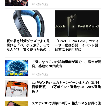
AD（森永乳業）
夏の暑さ対策グッズでよく見
「Pixel 11 Pro Fold」のティ
掛ける「ペルチェ素子」って
ーザー動画公開 イベント開
なんだ？ 賢く使うための注
始前に予約可能に
意点も
「気になっていた認知機能が菌で…」森永が開
発。感動の70代続出
AD（森永乳業）
au PAYとPontaのキャンペーンまとめ【8月4
日最新版】 1万ポイント還元や10～20％還元
あり
スマホ2GBで月額850円～ 格安SIMをお得に使