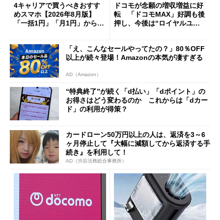
4キャリアで買うべきおすす
ドコモが念願の増収増益に好
めスマホ【2026年8月版】
転 「ドコモMAX」好調も後
「一括1円」「月1円」からお
押し、今後は“ロイヤルユー
得なiPhone／Pixel／Galaxy
ザー”を重視
まで
「え、こんなセールやってたの？」80％OFF
以上が続々登場！Amazonの本気が凄すぎる
AD（Amazon）
“特典終了”が続く「d払い」「dポイント」の
お得さはどう変わるのか これからは「dカー
ド」の利用が得策？
カードローン50万円以上の人は、返済を3～6
ヶ月停止して『大幅に減額してから返済する手
続き』を利用して！
AD（渋谷法務総合事務所）