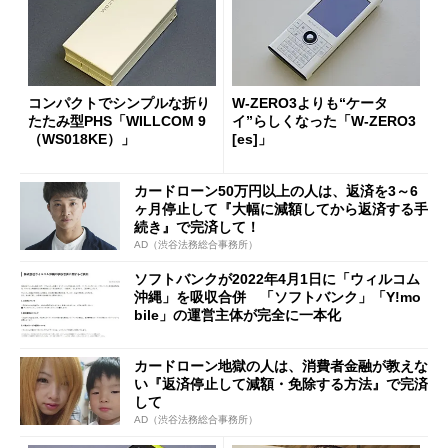
コンパクトでシンプルな折り
W-ZERO3よりも“ケータ
たたみ型PHS「WILLCOM 9
イ”らしくなった「W-ZERO3
（WS018KE）」
[es]」
カードローン50万円以上の人は、返済を3～6
ヶ月停止して『大幅に減額してから返済する手
続き』で完済して！
AD（渋谷法務総合事務所）
ソフトバンクが2022年4月1日に「ウィルコム
沖縄」を吸収合併 「ソフトバンク」「Y!mo
bile」の運営主体が完全に一本化
カードローン地獄の人は、消費者金融が教えな
い『返済停止して減額・免除する方法』で完済
して
AD（渋谷法務総合事務所）