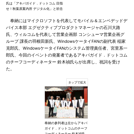
氏は「アキバガイド．ドットコム 目指
せ！秋葉原案内所 デジタル化」と祈念
奉納にはマイクロソフトを代表してモバイル＆エンベデッドデ
バイス本部 エグゼクティブプロダクトマネージャの石川大路
氏、ウィルコムを代表して営業企画部 コンシューマ営業企画グ
ループ 課長の羽根田新氏、WindowsケータイFANの副代表 稲家
克郎氏、WindowsケータイFANのシステム管理責任者、宮里系一
郎氏、今回のイベントの発案者であるアキバガイド．ドットコム
のチーフコーディネーター 鈴木禎氏らが出席し、祝詞を受け
た。
奉納の参列者は左からアキバ
ガイド．ドットコムのチーフ
コーディネーター 鈴木禎氏、