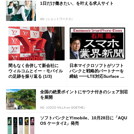
1日だけ働きたい、を叶える求人サイト
AD（ショットワークス）
間もなく合併して新会社に
日本マイクロソフトがソフト
ウィルコムとイー・モバイル
バンクと戦略的パートナーを
の足跡を振り返る (1/3)
締結 ━━LTE対応Surface 3
はiPadのようにスタートダッ
シュを決められるか
全国の絶景ポイントにサウナ付きのシェア別荘
を展開
AD（COCO VILLA on GOETHE）
ソフトバンクとY!mobile、10月28日に「AQU
OS ケータイ2」発売