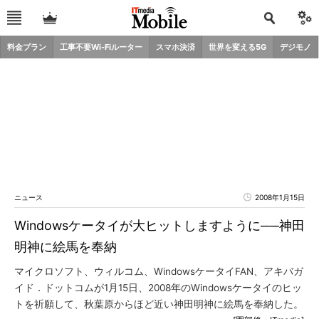
料金プラン
工事不要Wi-Fiルーター
スマホ決済
世界を変える5G
デジモノ
ニュース
2008年1月15日
Windowsケータイが大ヒットしますように──神田
明神に絵馬を奉納
マイクロソフト、ウィルコム、WindowsケータイFAN、アキバガ
イド．ドットコムが1月15日、2008年のWindowsケータイのヒッ
トを祈願して、秋葉原からほど近い神田明神に絵馬を奉納した。