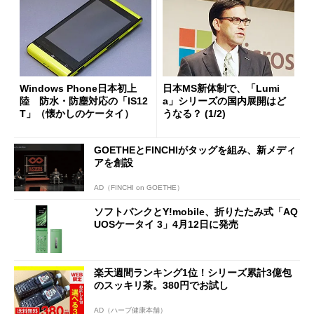
Windows Phone日本初上
日本MS新体制で、「Lumi
陸 防水・防塵対応の「IS12
a」シリーズの国内展開はど
T」（懐かしのケータイ）
うなる？ (1/2)
GOETHEとFINCHIがタッグを組み、新メディ
アを創設
AD（FINCHI on GOETHE）
ソフトバンクとY!mobile、折りたたみ式「AQ
UOSケータイ 3」4月12日に発売
楽天週間ランキング1位！シリーズ累計3億包
のスッキリ茶。380円でお試し
AD（ハーブ健康本舗）