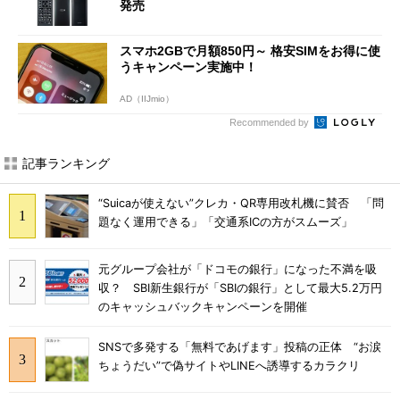
発売
スマホ2GBで月額850円～ 格安SIMをお得に使
うキャンペーン実施中！
AD（IIJmio）
Recommended by
記事ランキング
“Suicaが使えない”クレカ・QR専用改札機に賛否 「問
題なく運用できる」「交通系ICの方がスムーズ」
元グループ会社が「ドコモの銀行」になった不満を吸
収？ SBI新生銀行が「SBIの銀行」として最大5.2万円
のキャッシュバックキャンペーンを開催
SNSで多発する「無料であげます」投稿の正体 “お涙
ちょうだい”で偽サイトやLINEへ誘導するカラクリ