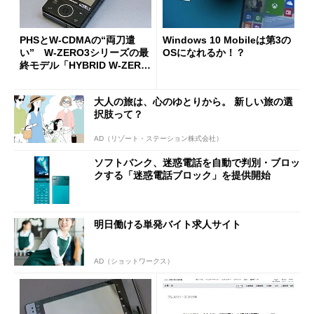
PHSとW-CDMAの“両刀遣
Windows 10 Mobileは第3の
い” W-ZERO3シリーズの最
OSになれるか！？
終モデル「HYBRID W-ZERO
3」（懐かしのケータイ）
大人の旅は、心のゆとりから。 新しい旅の選
択肢って？
AD（リゾート・ステーション株式会社）
ソフトバンク、迷惑電話を自動で判別・ブロッ
クする「迷惑電話ブロック」を提供開始
明日働ける単発バイト求人サイト
AD（ショットワークス）