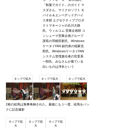
「秋葉でガイド」のガイド マ
スダさん、マイクロソフト モ
バイル＆エンベデッドデバイ
ス本部 エグゼクティブプロダ
クトマネージャの石川大路
氏、ウィルコム 営業企画部 コ
ンシューマ営業企画グループ
課長の羽根田新氏、Windows
ケータイFAN 副代表の稲家克
郎氏、WindowsケータイFAN
システム管理責任者の宮里系
一郎氏。みなさんが着ている
白いものは浄衣という
2枚の絵馬は無事奉納された。最後にもう一度、絵馬をバッ
クに記念撮影