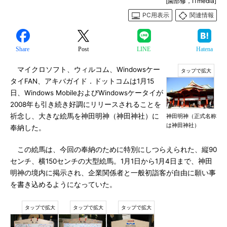
[園部修，ITmedia]
PC用表示
関連情報
Share
Post
LINE
Hatena
マイクロソフト、ウィルコム、Windowsケー
タイFAN、アキバガイド．ドットコムは1月15
日、Windows MobileおよびWindowsケータイが
2008年も引き続き好調にリリースされることを
祈念し、大きな絵馬を神田明神（神田神社）に
神田明神（正式名称
は神田神社）
奉納した。
この絵馬は、今回の奉納のために特別にしつらえられた、縦90
センチ、横150センチの大型絵馬。1月1日から1月4日まで、神田
明神の境内に掲示され、企業関係者と一般初詣客が自由に願い事
を書き込めるようになっていた。