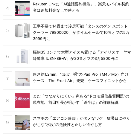
Rakuten Linkに「AI通話要約機能」、楽天モバイル契約
者は追加料金なしで使える
工事不要で14畳まで冷房可能「タンスのゲン スポット
クーラー 79800020」がタイムセールで10％オフの5万
3999円に
幅約35センチで大型アイスも置ける「アイリスオーヤマ
冷凍庫 IUSN-8B-W」が20％オフの3万5800円に
厚さ約1.2mm、“ほぼ、裸”のiPad Pro（M4／M5）向け
ケース「The Frost Air」発売 ケースフィニットから
まだ「つながりにくい」声ある“ドコモ通信品質問題”の
現在地 前田社長が明かす「道半ば」の詳細解説
スマホの「エアコン冷却」がダメなワケ 猛暑日にやり
がちな“水没”の危険性と正しい冷やし方