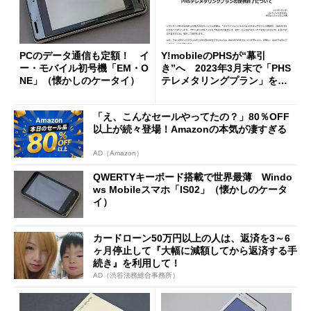
PCのデータ通信も定額！ イ
Y!mobileのPHSが“幕引
ー・モバイル初号機「EM・O
き”へ 2023年3月末で「PHS
NE」（懐かしのケータイ）
テレメタリングプラン」を終
了
「え、こんなセールやってたの？」80％OFF
以上が続々登場！Amazonの本気が凄すぎる
AD（Amazon）
QWERTYキーボード搭載で世界最薄 Windo
ws Mobileスマホ「IS02」（懐かしのケータ
イ）
カードローン50万円以上の人は、返済を3～6
ヶ月停止して『大幅に減額してから返済する手
続き』を利用して！
AD（渋谷法務総合事務所）