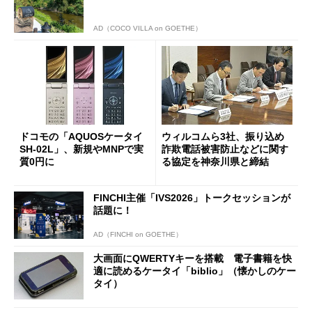
AD（COCO VILLA on GOETHE）
ドコモの「AQUOSケータイ
ウィルコムら3社、振り込め
SH-02L」、新規やMNPで実
詐欺電話被害防止などに関す
質0円に
る協定を神奈川県と締結
FINCHI主催「IVS2026」トークセッションが
話題に！
AD（FINCHI on GOETHE）
大画面にQWERTYキーを搭載 電子書籍を快
適に読めるケータイ「biblio」（懐かしのケー
タイ）