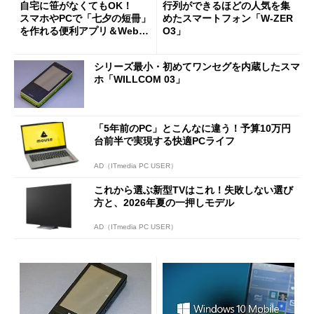
自宅に笹がなくてもOK！
行列ができるほどの人気を集
スマホやPCで「七夕の短冊」
めたスマートフォン「W-ZER
を作れる便利アプリ＆Webサ
O3」
ービス3選
シリーズ最小・初めてワンセグを内蔵したスマ
ホ「WILLCOM 03」
「5年前のPC」とこんなに違う！予算10万円
台前半で実現する快適PCライフ
AD（ITmedia PC USER）
これから選ぶ新型TVはこれ！失敗しない選び
方と、2026年夏の一押しモデル
AD（ITmedia PC USER）