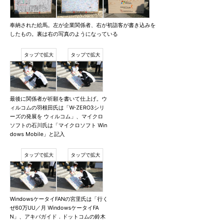
奉納された絵馬。左が企業関係者、右が初詣客が書き込みを
したもの。裏は右の写真のようになっている
最後に関係者が祈願を書いて仕上げ。ウ
ィルコムの羽根田氏は「W-ZERO3シリ
ーズの発展を ウィルコム」、マイクロ
ソフトの石川氏は「マイクロソフト Win
dows Mobile」と記入
WindowsケータイFANの宮里氏は「行く
ぜ60万UU／月 WindowsケータイFA
N」、アキバガイド．ドットコムの鈴木