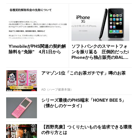
Y!mobileがPHS関連の契約解
ソフトバンクのスマートフォ
除料を“免除” 4月1日から
ンを振り返る 圧倒的だったi
Phoneから独占販売のBALM
UDA Phoneまで
アマゾン1位「このお茶ガチです」噂のお茶
AD（ハーブ健康本舗）
シリーズ最後のPHS端末「HONEY BEE 5」
（懐かしのケータイ）
【西野亮廣】つくりたいものを追求できる環境
の作り方とは