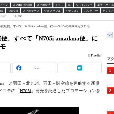
プラン
スマホお得情報
スマホ決済
ドコモ
ソフトバンク
楽天モバイル
au
スマホケース
ウェアラブル
イヤフォン
バッテリー
デジモノ
ne
Android
sored ｜
IIJmio
便、すべて「N705i amadana便」に──N705iの期間限定プロモ
すべて「N705i amadana便」に
ロモ
[
ITmedia
]
アク
Share
ana」と羽田－北九州、羽田－関空線を運航する新規
ドコモの「
N705i
」発売を記念したプロモーションを