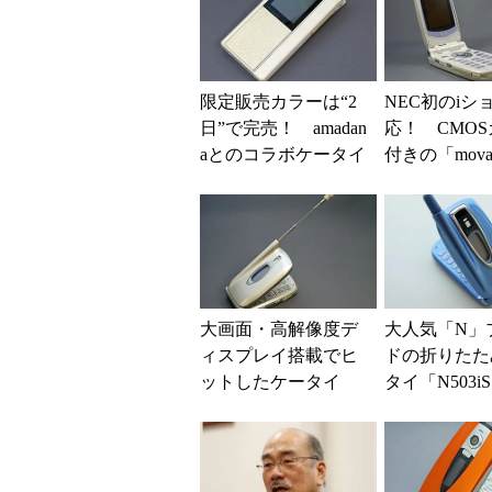
限定販売カラーは“2
NEC初のiシ
日”で完売！ amadan
応！ CMO
aとのコラボケータイ
付きの「mova 
「FOMA N705i」（懐
i」（懐かし
かしの...
イ）
大画面・高解像度デ
大人気「N」
ィスプレイ搭載でヒ
ドの折りたた
ットしたケータイ
タイ「N503i
「mova N504i」（懐
かしのケータイ）