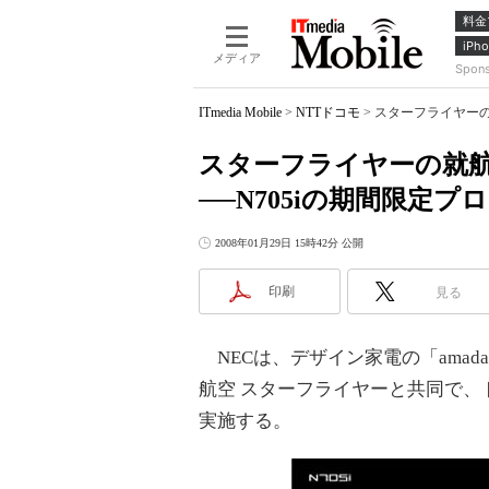
料金
iPho
メディア
Spon
ITmedia Mobile
>
NTTドコモ
>
スターフライヤーの就航
スターフライヤーの就航便、
──N705iの期間限定プ
2008年01月29日 15時42分 公開
印刷
見る
NECは、デザイン家電の「amad
航空 スターフライヤーと共同で、
実施する。