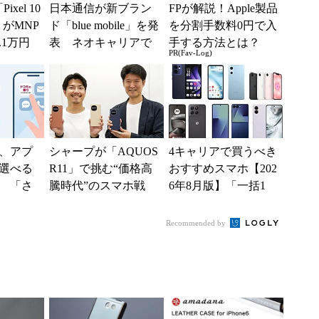
ixel 10
日本通信が新ブラン
FPが解説！Apple製品
」がMNP
ド「blue mobile」を発
を分割手数料0円で入
.1万円
表 ネオキャリアで
手する方法とは？
PR(Fav-Log)
...
自由な通信環境へ
、アプ
シャープが「AQUOS
4キャリアで買うべき
選べる
R11」で挑む“価格高
おすすめスマホ【202
 「さ
騰時代”のスマホ戦
6年8月版】「一括1
見・ご
略 「シェアを追う
円」「月1円」からお
」
よりも既存ユーザ
得なiPhone／...
Recommended by
ー...