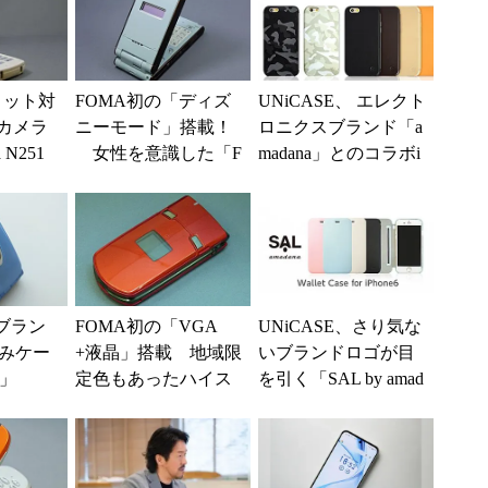
ョット対
FOMA初の「ディズ
UNiCASE、 エレクト
Sカメラ
ニーモード」搭載！
ロニクスブランド「a
N251
女性を意識した「F
madana」とのコラボi
のケータ
OMA N701i」（懐か
Phone 6ケースを発売
しのケータイ）
ブラン
FOMA初の「VGA
UNiCASE、さり気な
みケー
+液晶」搭載 地域限
いブランドロゴが目
S」
定色もあったハイス
を引く「SAL by amad
ペックケータイ「N9
ana」のコラボiPhon
03i」（懐かしのケ
e...
ー...