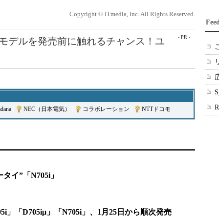
Copyright © ITmedia, Inc. All Rights Reserved.
Fee
- PR -
最新モデルを発売前に触れるチャンス！ユ
dana
|
NEC（日本電気）
|
コラボレーション
|
NTTドコモ
ータイ”「N705i」
5i」「D705iμ」「N705i」、1月25日から順次発売