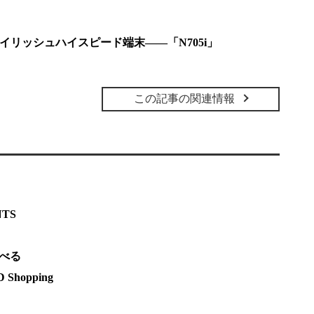
スタイリッシュハイスピード端末――「N705i」
この記事の関連情報
NTS
調べる
hopping