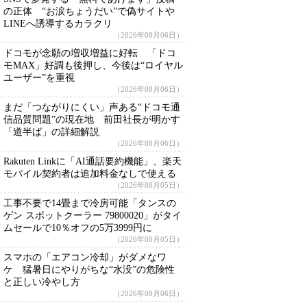
の正体 “お涙ちょうだい”で偽サイトや
LINEへ誘導するカラクリ
（2026年08月06日）
ドコモが念願の増収増益に好転 「ドコ
モMAX」好調も後押し、今後は“ロイヤル
ユーザー”を重視
（2026年08月06日）
まだ「つながりにくい」声ある“ドコモ通
信品質問題”の現在地 前田社長が明かす
「道半ば」の詳細解説
（2026年08月06日）
Rakuten Linkに「AI通話要約機能」、楽天
モバイル契約者は追加料金なしで使える
（2026年08月05日）
工事不要で14畳まで冷房可能「タンスの
ゲン スポットクーラー 79800020」がタイ
ムセールで10％オフの5万3999円に
（2026年08月05日）
スマホの「エアコン冷却」がダメなワ
ケ 猛暑日にやりがちな“水没”の危険性
と正しい冷やし方
（2026年08月06日）