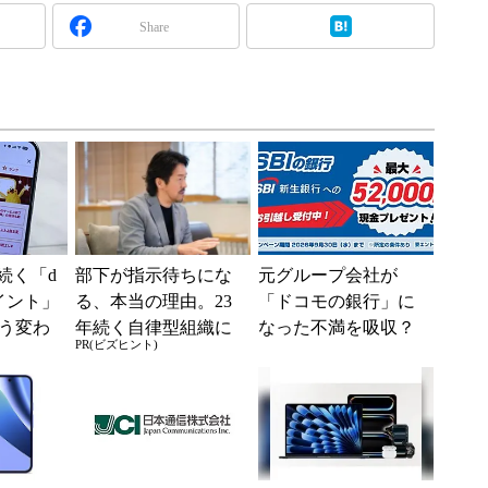
Share
続く「d
部下が指示待ちにな
元グループ会社が
イント」
る、本当の理由。23
「ドコモの銀行」に
う変わ
年続く自律型組織に
なった不満を吸収？
PR(ビズヒント)
からは
共通する「3つの要
SBI新生銀行が「S
の利用が
素」
BIの銀行」として最
大5....