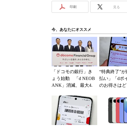
印刷
見る
今、あなたにオススメ
「ドコモの銀行」き
“特典終了”が
ょう始動 「d NEOB
払い」「dポ
ANK」消滅、最大4.
のお得さはど
5％還元 強みは何か
るのか これ
解説
「dカード」
得...