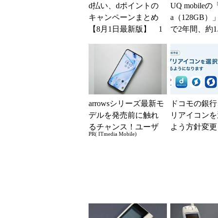
d払い、dポイントの
UQ mobileの「P
キャンペーンまとめ
a（128GB）
【8月1日最新版】 1
で2年間、約1
万～10万ポイント還
に【スマホお得
元の施策がめじろ押
し
arrowsシリーズ最新モ
ドコモの銀行
デルを発売前に触れ
リアイコンを
るチャンス！ユーザ
よう方針変更
PR( ITmedia Mobile)
ー座談会開催
まざまなご意
要望を踏まえ