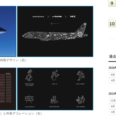
過
の内装デザイン（右）
2026
8月
4月
2024
12月
8月
4月
左）と外装デコレーション（右）