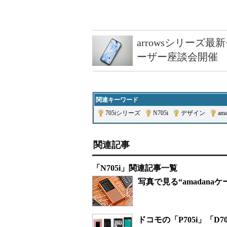
arrowsシリーズ
ーザー座談会開催
関連キーワード
705iシリーズ
|
N705i
|
デザイン
|
ama
関連記事
「N705i」関連記事一覧
写真で見る“amadanaケ
ドコモの「P705i」「D70