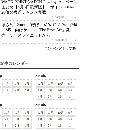
WAON POINTやAEON Payのキャンペーン
まとめ【8月6日最新版】 ポイント10～
20倍の獲得チャンス多数
（2026年08月06日）
厚さ約1.2mm、“ほぼ、裸”のiPad Pro（M4
／M5）向けケース「The Frost Air」発
売 ケースフィニットから
（2026年08月05日）
ランキングトップ30
去記事カレンダー
年
2025年
7月
6月
5月
12月
11月
10月
9月
3月
2月
1月
8月
7月
6月
5月
4月
3月
2月
1月
年
2023年
11月
10月
9月
12月
11月
10月
9月
7月
6月
5月
8月
7月
6月
5月
3月
2月
1月
4月
3月
2月
1月