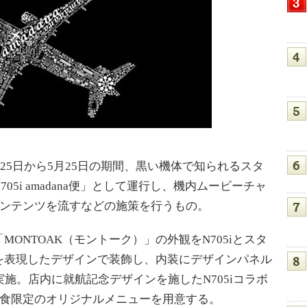
25日から5月25日の期間、黒い機体で知られるスタ
5i amadana便」として運行し、機内ムービーチャ
ンコンテンツを流すなどの施策を行うもの。
NTOAK（モントーク）」の外観をN705iとスタ
を表現したデザインで装飾し、内装にデザインパネル
施。店内に就航記念デザインを施したN705iコラボ
0食限定のオリジナルメニューを用意する。