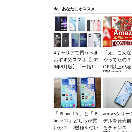
今、あなたにオススメ
4キャリアで買うべき
「え、こんな
おすすめスマホ【202
やってたの？
6年8月版】「一括1
OFF以上が続
PR(Amazon)
円」「月1円」からお
場！Amazo
得なiPhone／...
凄すぎる
「iPhone 17e」と「iP
arrowsシリ
hone 17」どちらが買
デルを発売前
いか？ 2機種を使い
るチャンス！