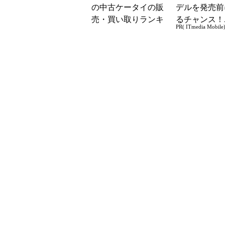
の中古ケータイの販
デルを発売前
売・買い取りランキ
るチャンス！
PR( ITmedia Mobile
ングを発表 トップ
ー座談会開催
は販売・買取ともに
「202S...