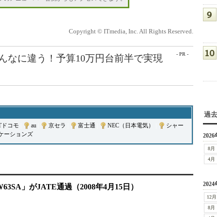
Copyright © ITmedia, Inc. All Rights Reserved.
- PR -
こんなに違う！予算10万円台前半で実現
過
Tドコモ
|
au
|
京セラ
|
富士通
|
NEC（日本電気）
|
シャー
ケーションズ
2026
8月
4月
2024
「W63SA」がJATE通過（2008年4月15日）
12月
8月