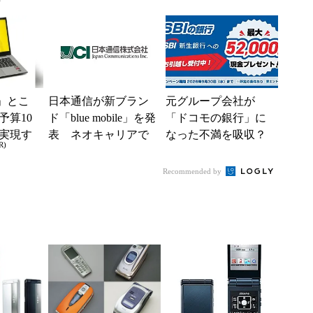
)
略 「シェアを追う
5％還元 強みは何か
よりも既存ユーザ
解説
ー...
」とこ
日本通信が新ブラン
元グループ会社が
予算10
ド「blue mobile」を発
「ドコモの銀行」に
実現す
表 ネオキャリアで
なった不満を吸収？
R)
イフ
自由な通信環境へ
SBI新生銀行が「S
BIの銀行」として最
Recommended by
大5....