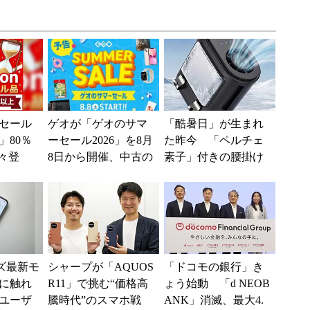
セール
ゲオが「ゲオのサマ
「酷暑日」が生まれ
」80％
ーセール2026」を8月
た昨今 「ペルチェ
々登
8日から開催、中古の
素子」付きの腰掛け
nの本気が
スマホやゲームがお
ファンなら乗り切れ
得に
る？
ーズ最新モ
シャープが「AQUOS
「ドコモの銀行」き
に触れ
R11」で挑む“価格高
ょう始動 「d NEOB
ユーザ
騰時代”のスマホ戦
ANK」消滅、最大4.