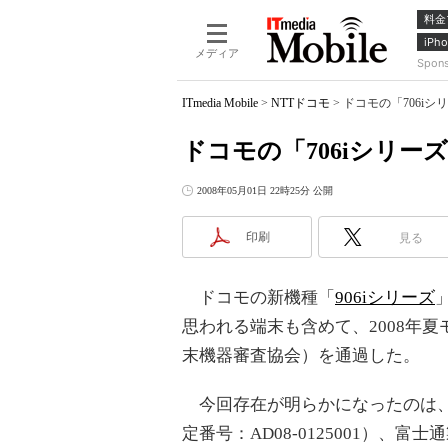
料金
iPho
メディア
Spon
ITmedia Mobile
>
NTTドコモ
>
ドコモの「706iシ
ドコモの「706iシリーズ
2008年05月01日 22時25分 公開
印刷
見る
ドコモの新機種「
906iシリーズ
思われる端末も含めて、2008年夏
末機器審査協会）を通過した。
今回存在が明らかになったのは、NEC
定番号：AD08-0125001）、富士