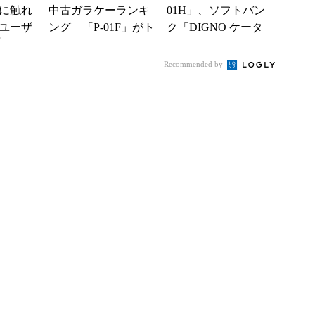
に触れ
中古ガラケーランキ
01H」、ソフトバン
ユーザ
ング 「P-01F」がト
ク「DIGNO ケータ
)
ップに
イ」は急伸――携帯
市場の2019年6...
Recommended by