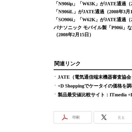
「N906iμ」「W63K」がJATE通過（
「N906iL」がJATE通過（2008年3月
「SO906i」「W62K」がJATE通過（
パナソニック モバイル製「P906i
（2008年2月15日）
関連リンク
JATE（電気通信端末機器審査協会
+D Shoppingでケータイの価格を
製品最安値比較サイト：ITmedia +D S
印刷
見る