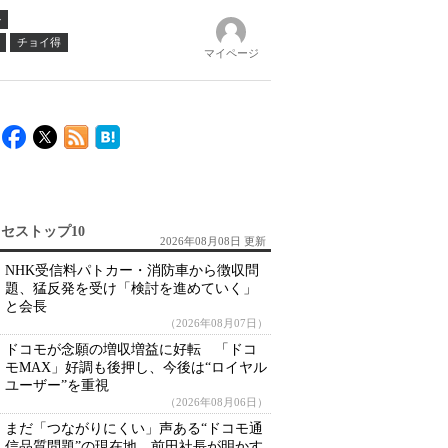
ル
チョイ得
マイページ
セストップ10
2026年08月08日 更新
NHK受信料パトカー・消防車から徴収問
題、猛反発を受け「検討を進めていく」
と会長
（2026年08月07日）
ドコモが念願の増収増益に好転 「ドコ
モMAX」好調も後押し、今後は“ロイヤル
ユーザー”を重視
（2026年08月06日）
まだ「つながりにくい」声ある“ドコモ通
信品質問題”の現在地 前田社長が明かす