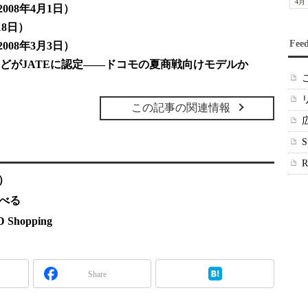
4月
2008年4月1日）
18日）
Fee
2008年3月3日）
」などがJATEに認定――ドコモの夏商戦向けモデルか
この記事の関連情報
）
調べる
hopping
Share