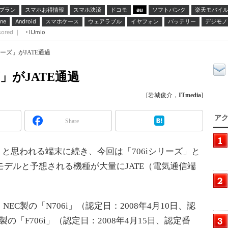
プラン
スマホお得情報
スマホ決済
ドコモ
ソフトバンク
楽天モバイ
au
スマホケース
ウェアラブル
イヤフォン
バッテリー
デジモノ
ne
Android
sored ｜
IIJmio
リーズ」がJATE通過
」がJATE通過
[岩城俊介，
ITmedia
]
アク
Share
」と思われる端末に続き、今回は「706iシリーズ」と
モデルと予想される機種が大量にJATE（電気通信端
製の「N706i」（認定日：2008年4月10日、認
通製の「F706i」（認定日：2008年4月15日、認定番