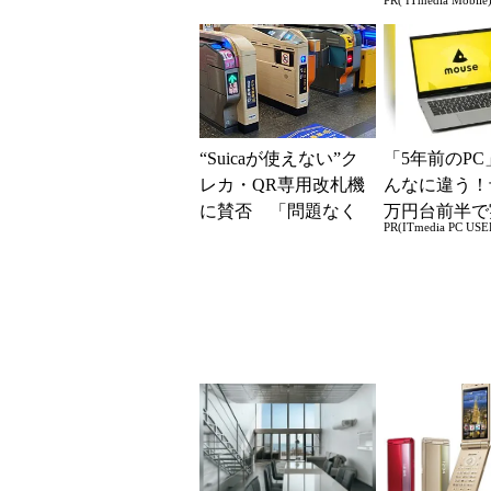
PR( ITmedia Mobile
込んで分かった“スペ
ー座談会開催
ッ...
“Suicaが使えない”ク
「5年前のPC
レカ・QR専用改札機
んなに違う！
に賛否 「問題なく
万円台前半で
PR(ITmedia PC USE
運用できる」「交通
る快適PCラ
系ICの方がスムー...