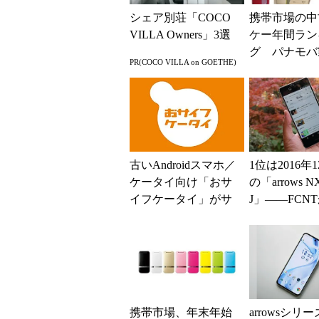
シェア別荘「COCO
携帯市場の中
VILLA Owners」3選
ケー年間ラン
グ パナモバ
PR(COCO VILLA on GOETHE)
がトップ3を
古いAndroidスマホ／
1位は2016年
ケータイ向け「おサ
の「arrows NX
イフケータイ」がサ
J」――FCN
ポート終了 2025年3
代F機総選挙
月をもって
果...
携帯市場、年末年始
arrowsシリ