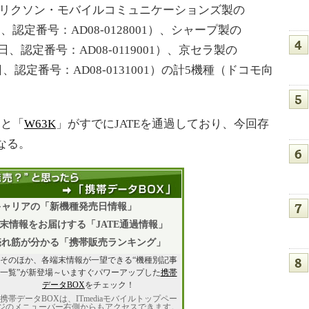
ニー・エリクソン・モバイルコミュニケーションズ製の
日、認定番号：AD08-0128001）、シャープ製の
日、認定番号：AD08-0119001）、京セラ製の
日、認定番号：AD08-0131001）の計5機種（ドコモ向
」と「
W63K
」がすでにJATEを通過しており、今回存
なる。
キャリアの「新機種発売日情報」
末情報をお届けする「JATE通過情報」
売れ筋が分かる「携帯販売ランキング」
そのほか、各端末情報が一望できる“機種別記事
一覧”が新登場～いますぐパワーアップした
携帯
データBOX
をチェック！
携帯データBOXは、ITmediaモバイルトップペー
ジのメニューバー右側からもアクセスできます。