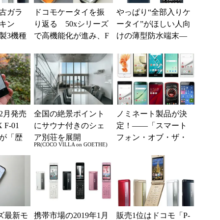
古ガラ
ドコモケータイを振
やっぱり“全部入りケ
キン
り返る 50xシリーズ
ータイ”がほしい人向
製3機種
で高機能化が進み、F
けの薄型防水端末―
独占
OMAが3Gの普及を後
―「F-07F」
押し
12月発売
全国の絶景ポイント
ノミネート製品が決
 F-01
にサウナ付きのシェ
定！――「スマート
Tが「歴
ア別荘を展開
フォン・オブ・ザ・
PR(COCO VILLA on GOETHE)
」の結
イヤー2015」
ーズ最新モ
携帯市場の2019年1月
販売1位はドコモ「P-