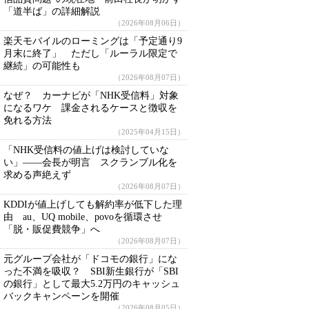
「道半ば」の詳細解説
（2026年08月06日）
楽天モバイルのローミングは「予定通り9
月末に終了」 ただし「ルーラル限定で
継続」の可能性も
（2026年08月07日）
なぜ？ カーナビが「NHK受信料」対象
になるワケ 課金されるケースと徴収を
免れる方法
（2025年04月15日）
「NHK受信料の値上げは検討していな
い」――会長が明言 スクランブル化を
求める声絶えず
（2026年08月07日）
KDDIが値上げしても解約率が低下した理
由 au、UQ mobile、povoを循環させ
「脱・販促費競争」へ
（2026年08月07日）
元グループ会社が「ドコモの銀行」にな
った不満を吸収？ SBI新生銀行が「SBI
の銀行」として最大5.2万円のキャッシュ
バックキャンペーンを開催
（2026年08月05日）