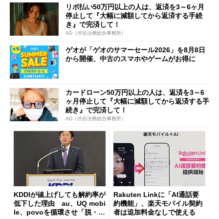
リボ払い50万円以上の人は、返済を3～6ヶ月
停止して『大幅に減額してから返済する手続
き』で完済して！
AD（渋谷法務総合事務所）
ゲオが「ゲオのサマーセール2026」を8月8日
から開催、中古のスマホやゲームがお得に
カードローン50万円以上の人は、返済を3～6
ヶ月停止して『大幅に減額してから返済する手
続き』で完済して！
AD（渋谷法務総合事務所）
KDDIが値上げしても解約率が
Rakuten Linkに「AI通話要
低下した理由 au、UQ mobi
約機能」、楽天モバイル契約
le、povoを循環させ「脱・販
者は追加料金なしで使える