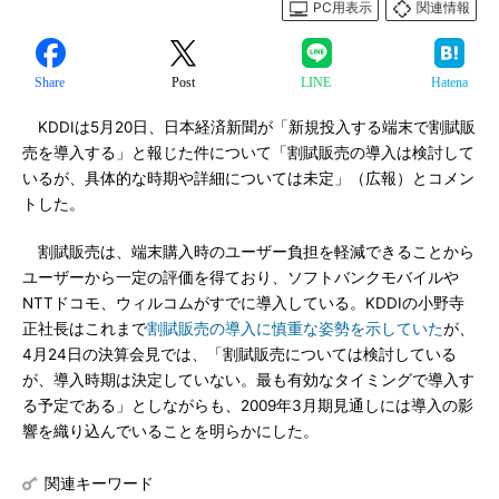
PC用表示
関連情報
Share
Post
LINE
Hatena
KDDIは5月20日、日本経済新聞が「新規投入する端末で割賦販
売を導入する」と報じた件について「割賦販売の導入は検討して
いるが、具体的な時期や詳細については未定」（広報）とコメン
トした。
割賦販売は、端末購入時のユーザー負担を軽減できることから
ユーザーから一定の評価を得ており、ソフトバンクモバイルや
NTTドコモ、ウィルコムがすでに導入している。KDDIの小野寺
正社長はこれまで
割賦販売の導入に慎重な姿勢を示していた
が、
4月24日の決算会見では、「割賦販売については検討している
が、導入時期は決定していない。最も有効なタイミングで導入す
る予定である」としながらも、2009年3月期見通しには導入の影
響を織り込んでいることを明らかにした。
関連キーワード