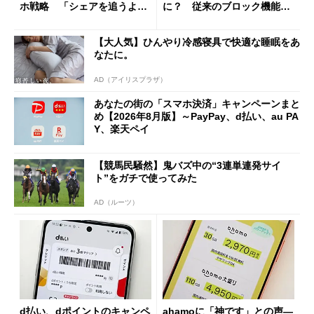
ホ戦略 「シェアを追うより
に？ 従来のブロック機能と
も既存ユーザーを大切に」
の決定的な違い
【大人気】ひんやり冷感寝具で快適な睡眠をあ
なたに。
AD（アイリスプラザ）
あなたの街の「スマホ決済」キャンペーンまと
め【2026年8月版】～PayPay、d払い、au PA
Y、楽天ペイ
【競馬民騒然】鬼バズ中の“3連単連発サイ
ト”をガチで使ってみた
AD（ルーツ）
d払い、dポイントのキャンペ
ahamoに「神です」との声―