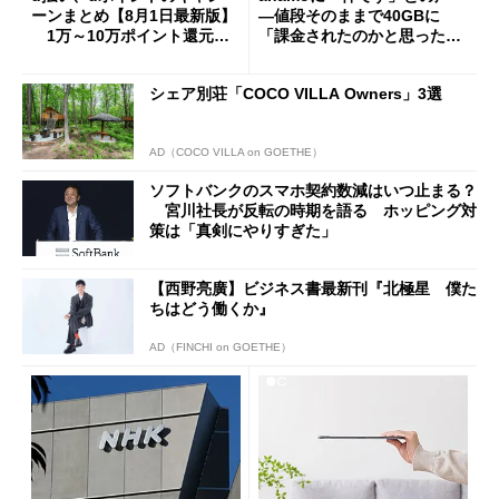
ーンまとめ【8月1日最新版】
―値段そのままで40GBに
1万～10万ポイント還元の
「課金されたのかと思った」
施策がめじろ押し
と戸惑いも
シェア別荘「COCO VILLA Owners」3選
AD（COCO VILLA on GOETHE）
ソフトバンクのスマホ契約数減はいつ止まる？
宮川社長が反転の時期を語る ホッピング対
策は「真剣にやりすぎた」
【西野亮廣】ビジネス書最新刊『北極星 僕た
ちはどう働くか』
AD（FINCHI on GOETHE）