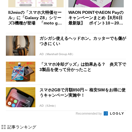
IIJmioの「スマホ大特価セー
WAON POINTやAEON Payの
ル」に「Galaxy Z8」シリー
キャンペーンまとめ【8月6日
ズ3機種が登場 「moto g37
最新版】 ポイント10～20倍
j」や「OPPO Find X9 Ultr
の獲得チャンス多数
a」も
ガシガシ使えるヘッドホン。カッターでも傷が
つきにくい
AD（Marshall Group AB）
「スマホ冷却グッズ」は効果ある？ 炎天下で
3製品を使って分かったこと
スマホ2GBで月額850円～ 格安SIMをお得に使
うキャンペーン実施中！
AD（IIJmio）
Recommended by
記事ランキング