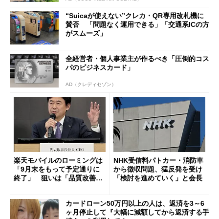
“Suicaが使えない”クレカ・QR専用改札機に
賛否 「問題なく運用できる」「交通系ICの方
がスムーズ」
全経営者・個人事業主が作るべき「圧倒的コス
パのビジネスカード」
AD（クレディセゾン）
楽天モバイルのローミングは
NHK受信料パトカー・消防車
「9月末をもって予定通りに
から徴収問題、猛反発を受け
終了」 狙いは「品質改善」
「検討を進めていく」と会長
ただし「ルーラル限定で期
限を切った新契約」の可能性
カードローン50万円以上の人は、返済を3～6
も
ヶ月停止して『大幅に減額してから返済する手