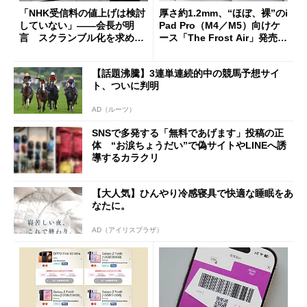
「NHK受信料の値上げは検討
厚さ約1.2mm、“ほぼ、裸”のi
していない」――会長が明
Pad Pro（M4／M5）向けケ
言 スクランブル化を求める
ース「The Frost Air」発売
声絶えず
ケースフィニットから
【話題沸騰】3連単連続的中の競馬予想サイ
ト、ついに判明
AD（ルーツ）
SNSで多発する「無料であげます」投稿の正
体 “お涙ちょうだい”で偽サイトやLINEへ誘
導するカラクリ
【大人気】ひんやり冷感寝具で快適な睡眠をあ
なたに。
AD（アイリスプラザ）