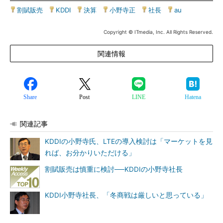
割賦販売
|
KDDI
|
決算
|
小野寺正
|
社長
|
au
Copyright © ITmedia, Inc. All Rights Reserved.
関連情報
Share
Post
LINE
Hatena
関連記事
KDDIの小野寺氏、LTEの導入検討は「マーケットを見
れば、お分かりいただける」
割賦販売は慎重に検討──KDDIの小野寺社長
KDDI小野寺社長、「冬商戦は厳しいと思っている」