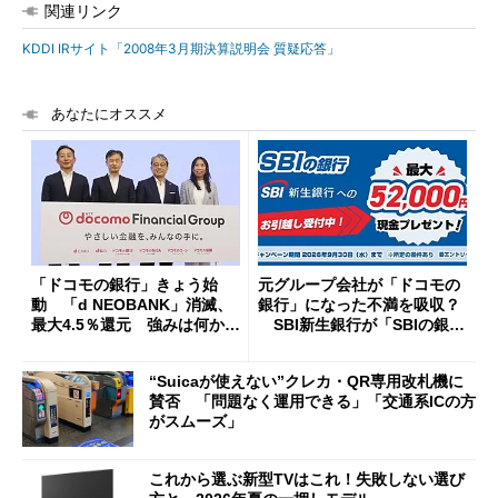
関連リンク
KDDI IRサイト「2008年3月期決算説明会 質疑応答」
あなたにオススメ
「ドコモの銀行」きょう始
元グループ会社が「ドコモの
動 「d NEOBANK」消滅、
銀行」になった不満を吸収？
最大4.5％還元 強みは何か解
SBI新生銀行が「SBIの銀
説
行」として最大5.2万円のキャ
ッシュバックキャンペーンを
“Suicaが使えない”クレカ・QR専用改札機に
開催
賛否 「問題なく運用できる」「交通系ICの方
がスムーズ」
これから選ぶ新型TVはこれ！失敗しない選び