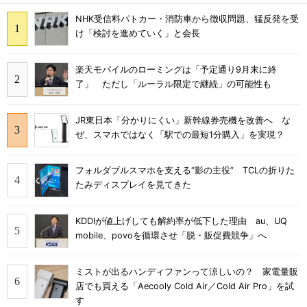
NHK受信料パトカー・消防車から徴収問題、猛反発を受
け「検討を進めていく」と会長
楽天モバイルのローミングは「予定通り9月末に終
了」 ただし「ルーラル限定で継続」の可能性も
JR東日本「分かりにくい」新幹線券売機を改善へ な
ぜ、スマホではなく「駅での最短1分購入」を実現？
フォルダブルスマホを支える“影の主役” TCLの折りた
たみディスプレイを見てきた
KDDIが値上げしても解約率が低下した理由 au、UQ
mobile、povoを循環させ「脱・販促費競争」へ
ミストが出るハンディファンって涼しいの？ 家電量販
店でも買える「Aecooly Cold Air／Cold Air Pro」を試
す