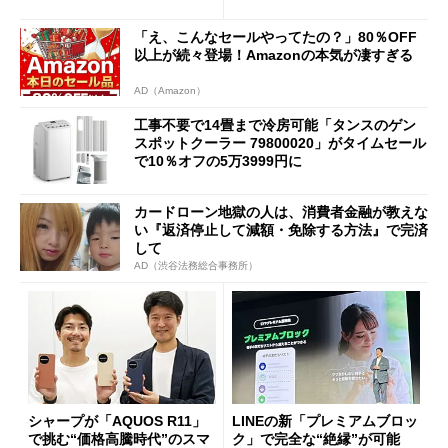
促費競争」へ
「え、こんなセールやってたの？」80％OFF
以上が続々登場！Amazonの本気が凄すぎる
AD（Amazon）
工事不要で14畳まで冷房可能「タンスのゲン
スポットクーラー 79800020」がタイムセール
で10％オフの5万3999円に
カードローン地獄の人は、消費者金融が教えな
い『返済停止して減額・免除する方法』で完済
して
AD（渋谷法務総合事務所）
シャープが「AQUOS R11」
LINEの新「プレミアムブロッ
で挑む“価格高騰時代”のスマ
ク」で完全な“絶縁”が可能