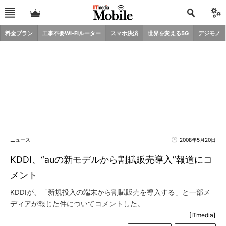
料金プラン
工事不要Wi-Fiルーター
スマホ決済
世界を変える5G
デジモノ
ニュース
2008年5月20日
KDDI、“auの新モデルから割賦販売導入”報道にコ
メント
KDDIが、「新規投入の端末から割賦販売を導入する」と一部メ
ディアが報じた件についてコメントした。
[ITmedia]