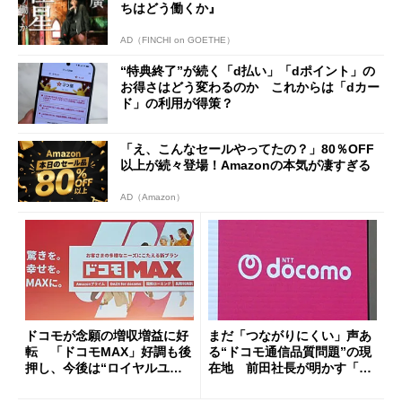
ちはどう働くか』
AD（FINCHI on GOETHE）
“特典終了”が続く「d払い」「dポイント」の
お得さはどう変わるのか これからは「dカー
ド」の利用が得策？
「え、こんなセールやってたの？」80％OFF
以上が続々登場！Amazonの本気が凄すぎる
AD（Amazon）
ドコモが念願の増収増益に好
まだ「つながりにくい」声あ
転 「ドコモMAX」好調も後
る“ドコモ通信品質問題”の現
押し、今後は“ロイヤルユー
在地 前田社長が明かす「道
ザー”を重視
半ば」の詳細解説