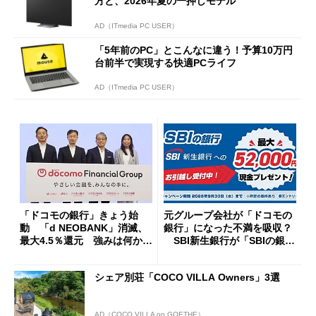
方と、2026年夏の一押しモデル
AD（ITmedia PC USER）
「5年前のPC」とこんなに違う！予算10万円
台前半で実現する快適PCライフ
AD（ITmedia PC USER）
「ドコモの銀行」きょう始
元グループ会社が「ドコモの
動 「d NEOBANK」消滅、
銀行」になった不満を吸収？
最大4.5％還元 強みは何か解
SBI新生銀行が「SBIの銀
説
行」として最大5.2万円のキャ
ッシュバックキャンペーンを
シェア別荘「COCO VILLA Owners」3選
開催
AD（COCO VILLA on GOETHE）