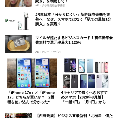
続き』を利用して！
AD（渋谷法務総合事務所）
JR東日本「分かりにくい」新幹線券売機を改
善へ なぜ、スマホではなく「駅での最短1分
購入」を実現？
マイルが超たまるビジネスカード！初年度年会
費無料で還元率最大1.125%
AD（クレディセゾン）
「iPhone 17e」と「iPhone
4キャリアで買うべきおすす
17」どちらが買いか？ 2機
めスマホ【2026年8月版】
種を使い込んで分かった“ス
「一括1円」「月1円」からお
ペック表にない違い”
得なiPhone／Pixel／Galaxy
まで
【西野亮廣】ビジネス書最新刊『北極星 僕た