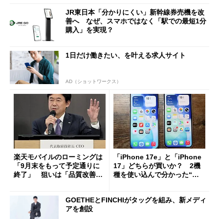
JR東日本「分かりにくい」新幹線券売機を改
善へ なぜ、スマホではなく「駅での最短1分
購入」を実現？
1日だけ働きたい、を叶える求人サイト
AD（ショットワークス）
楽天モバイルのローミングは
「iPhone 17e」と「iPhone
「9月末をもって予定通りに
17」どちらが買いか？ 2機
終了」 狙いは「品質改善」
種を使い込んで分かった“ス
ただし「ルーラル限定で期
ペック表にない違い”
限を切った新契約」の可能性
GOETHEとFINCHIがタッグを組み、新メディ
も
アを創設