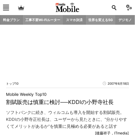
料金プラン
工事不要Wi-Fiルーター
スマホ決済
世界を変える5G
デジモノ
トップ10
2007年6月18日
Mobile Weekly Top10
割賦販売は慎重に検討──KDDIの小野寺社長
ソフトバンクに続き、ウィルコムも導入を開始する割賦販売。
KDDIの小野寺正社長は、ユーザーから見たときに、“分かりやす
くてメリットがあるか”を慎重に見極める必要があると話す
[後藤祥子，ITmedia]