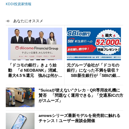
KDDI投資家情報
あなたにオススメ
「ドコモの銀行」きょう始
元グループ会社が「ドコモの
動 「d NEOBANK」消滅、
銀行」になった不満を吸収？
最大4.5％還元 強みは何か解
SBI新生銀行が「SBIの銀
説
行」として最大5.2万円のキャ
ッシュバックキャンペーンを
“Suicaが使えない”クレカ・QR専用改札機に
開催
賛否 「問題なく運用できる」「交通系ICの方
がスムーズ」
arrowsシリーズ最新モデルを発売前に触れる
チャンス！ユーザー座談会開催