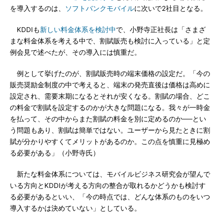
を導入するのは、
ソフトバンクモバイル
に次いで2社目となる。
KDDIも
新しい料金体系を検討中
で、小野寺正社長は「さまざ
まな料金体系を考える中で、割賦販売も検討に入っている」と定
例会見で述べたが、その導入には慎重だ。
例として挙げたのが、割賦販売時の端末価格の設定だ。「今の
販売奨励金制度の中で考えると、端末の発売直後は価格は高めに
設定され、需要末期になるとそれが安くなる。割賦の場合、どこ
の料金で割賦を設定するのかが大きな問題になる。我々が一時金
を払って、その中からまた割賦の料金を別に定めるのか──とい
う問題もあり、割賦は簡単ではない。ユーザーから見たときに割
賦が分かりやすくてメリットがあるのか。この点を慎重に見極め
る必要がある」（小野寺氏）
新たな料金体系については、モバイルビジネス研究会が望んで
いる方向とKDDIが考える方向の整合が取れるかどうかも検討す
る必要があるといい、「今の時点では、どんな体系のものをいつ
導入するかは決めていない」としている。