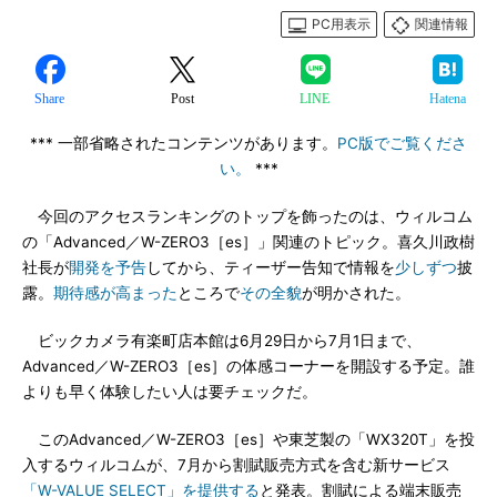
PC用表示
関連情報
Share
Post
LINE
Hatena
*** 一部省略されたコンテンツがあります。
PC版でご覧くださ
い。
***
今回のアクセスランキングのトップを飾ったのは、ウィルコム
の「Advanced／W-ZERO3［es］」関連のトピック。喜久川政樹
社長が
開発を予告
してから、ティーザー告知で情報を
少しずつ
披
露。
期待感が高まった
ところで
その全貌
が明かされた。
ビックカメラ有楽町店本館は6月29日から7月1日まで、
Advanced／W-ZERO3［es］の体感コーナーを開設する予定。誰
よりも早く体験したい人は要チェックだ。
このAdvanced／W-ZERO3［es］や東芝製の「WX320T」を投
入するウィルコムが、7月から割賦販売方式を含む新サービス
「W-VALUE SELECT」を提供する
と発表。割賦による端末販売