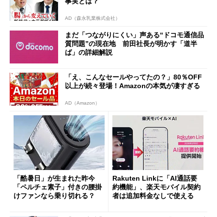
事実とは？
AD（森永乳業株式会社）
まだ「つながりにくい」声ある“ドコモ通信品
質問題”の現在地 前田社長が明かす「道半
ば」の詳細解説
「え、こんなセールやってたの？」80％OFF
以上が続々登場！Amazonの本気が凄すぎる
AD（Amazon）
「酷暑日」が生まれた昨今
Rakuten Linkに「AI通話要
「ペルチェ素子」付きの腰掛
約機能」、楽天モバイル契約
けファンなら乗り切れる？
者は追加料金なしで使える