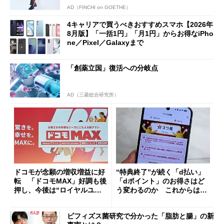
AD（FINCHI on GOETHE）
4キャリアで買うべきおすすめスマホ【2026年
8月版】「一括1円」「月1円」からお得なiPho
ne／Pixel／Galaxyまで
「創薬立国」復活への分岐点
AD（三菱総合研究所）
ドコモが念願の増収増益に好
“特典終了”が続く「d払い」
転 「ドコモMAX」好調も後
「dポイント」のお得さはど
押し、今後は“ロイヤルユー
う変わるのか これからは
ザー”を重視
「dカード」の利用が得策？
ビフィズス菌研究で分かった「脂肪と腸」の新