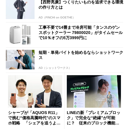
【西野亮廣】つくりたいものを追求できる環境
の作り方とは
AD（FINCHI on GOETHE）
工事不要で14畳まで冷房可能「タンスのゲン
スポットクーラー 79800020」がタイムセール
で10％オフの5万3999円に
短期・単発バイトを始めるならショットワーク
ス
AD（ショットワークス）
シャープが「AQUOS R11」
LINEの新「プレミアムブロッ
で挑む“価格高騰時代”のスマ
ク」で完全な“絶縁”が可能
ホ戦略 「シェアを追うより
に？ 従来のブロック機能と
も既存ユーザーを大切に」
の決定的な違い