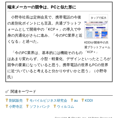
端末メーカーの競争は、PCと似た形に
小野寺社長は定例会見で、携帯電話の今後
の差別化ポイントにも言及。共通プラットフ
ォームとして開発中の「KCP＋」の導入で中
身の共通化がさらに進み、「今のPC業界と近
くなる」と述べた。
KDDIが開発中の共
通プラットフォーム
「KCP＋」
「今のPC業界は、基本的には機能そのもの
はあまり変わらず、小型・軽量化、デザインといったところが
競争の要素になっていると思う。携帯電話の世界もPCの世界
に近づいていると考えると分かりやすいかと思う」（小野寺
氏）
関連キーワード
割賦販売
|
モバイルビジネス研究会
|
au
|
KDDI
|
小野寺正
|
ソフトバンク
|
ウィルコム