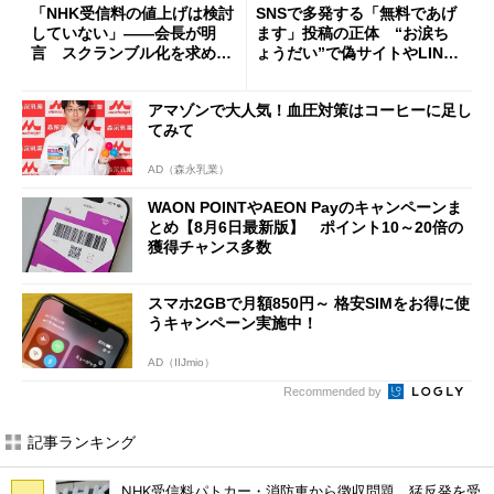
「NHK受信料の値上げは検討
SNSで多発する「無料であげ
していない」――会長が明
ます」投稿の正体 “お涙ち
言 スクランブル化を求める
ょうだい”で偽サイトやLINE
声絶えず
へ誘導するカラクリ
アマゾンで大人気！血圧対策はコーヒーに足し
てみて
AD（森永乳業）
WAON POINTやAEON Payのキャンペーンま
とめ【8月6日最新版】 ポイント10～20倍の
獲得チャンス多数
スマホ2GBで月額850円～ 格安SIMをお得に使
うキャンペーン実施中！
AD（IIJmio）
Recommended by
記事ランキング
NHK受信料パトカー・消防車から徴収問題、猛反発を受