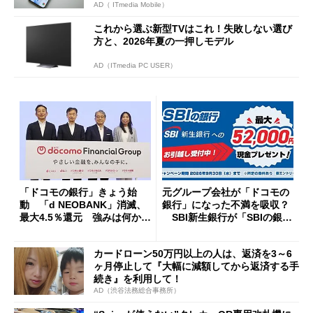
AD（ ITmedia Mobile）
これから選ぶ新型TVはこれ！失敗しない選び
方と、2026年夏の一押しモデル
AD（ITmedia PC USER）
「ドコモの銀行」きょう始
元グループ会社が「ドコモの
動 「d NEOBANK」消滅、
銀行」になった不満を吸収？
最大4.5％還元 強みは何か解
SBI新生銀行が「SBIの銀
説
行」として最大5.2万円のキャ
ッシュバックキャンペーンを
カードローン50万円以上の人は、返済を3～6
開催
ヶ月停止して『大幅に減額してから返済する手
続き』を利用して！
AD（渋谷法務総合事務所）