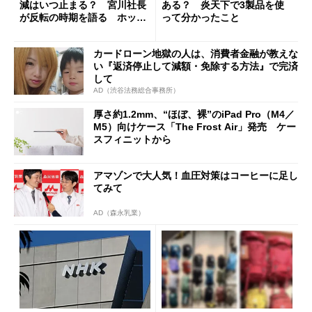
減はいつ止まる？ 宮川社長
ある？ 炎天下で3製品を使
が反転の時期を語る ホッピ
って分かったこと
ング対策は「真剣にやりすぎ
た」
カードローン地獄の人は、消費者金融が教えな
い『返済停止して減額・免除する方法』で完済
して
AD（渋谷法務総合事務所）
厚さ約1.2mm、“ほぼ、裸”のiPad Pro（M4／
M5）向けケース「The Frost Air」発売 ケー
スフィニットから
アマゾンで大人気！血圧対策はコーヒーに足し
てみて
AD（森永乳業）