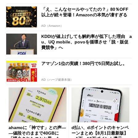
「え、こんなセールやってたの？」80％OFF
以上が続々登場！Amazonの本気が凄すぎる
AD（Amazon）
KDDIが値上げしても解約率が低下した理由 a
u、UQ mobile、povoを循環させ「脱・販促
費競争」へ
アマゾン1位の実績！380円で5日間お試し。
AD（ハーブ健康本舗）
ahamoに「神です」との声―
d払い、dポイントのキャンペ
―値段そのままで40GBに
ーンまとめ【8月1日最新版】