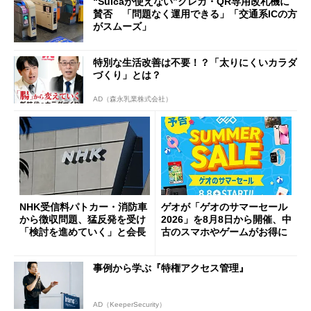
“Suicaが使えない”クレカ・QR専用改札機に
賛否 「問題なく運用できる」「交通系ICの方
がスムーズ」
特別な生活改善は不要！？「太りにくいカラダ
づくり」とは？
AD（森永乳業株式会社）
NHK受信料パトカー・消防車
ゲオが「ゲオのサマーセール
から徴収問題、猛反発を受け
2026」を8月8日から開催、中
「検討を進めていく」と会長
古のスマホやゲームがお得に
事例から学ぶ『特権アクセス管理』
AD（KeeperSecurity）