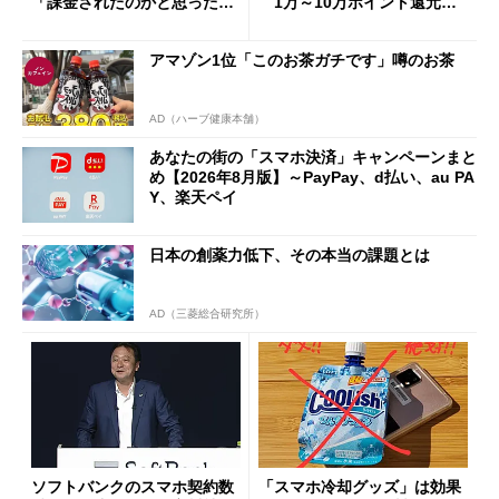
「課金されたのかと思った」
1万～10万ポイント還元の
と戸惑いも
施策がめじろ押し
アマゾン1位「このお茶ガチです」噂のお茶
AD（ハーブ健康本舗）
あなたの街の「スマホ決済」キャンペーンまと
め【2026年8月版】～PayPay、d払い、au PA
Y、楽天ペイ
日本の創薬力低下、その本当の課題とは
AD（三菱総合研究所）
ソフトバンクのスマホ契約数
「スマホ冷却グッズ」は効果