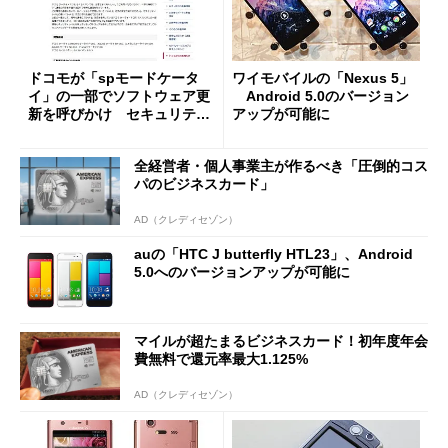
ドコモが「spモードケータ
ワイモバイルの「Nexus 5」
イ」の一部でソフトウェア更
Android 5.0のバージョン
新を呼びかけ セキュリティ
アップが可能に
上の理由から
全経営者・個人事業主が作るべき「圧倒的コス
パのビジネスカード」
AD（クレディセゾン）
auの「HTC J butterfly HTL23」、Android
5.0へのバージョンアップが可能に
マイルが超たまるビジネスカード！初年度年会
費無料で還元率最大1.125%
AD（クレディセゾン）