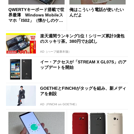
QWERTYキーボード搭載で世
俺はこういう電話が使いたい
界最薄 Windows Mobileス
んだよ
マホ「IS02」（懐かしのケー
タイ）
楽天週間ランキング1位！シリーズ累計3億包
のスッキリ茶。380円でお試し
AD（ハーブ健康本舗）
イー・アクセスが「STREAM X GL07S」のア
ップデートを開始
GOETHEとFINCHIがタッグを組み、新メディ
アを創設
AD（FINCHI on GOETHE）