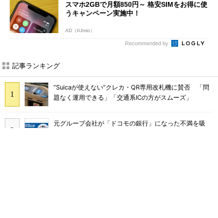
スマホ2GBで月額850円～ 格安SIMをお得に使
うキャンペーン実施中！
AD（IIJmio）
Recommended by
記事ランキング
“Suicaが使えない”クレカ・QR専用改札機に賛否 「問
題なく運用できる」「交通系ICの方がスムーズ」
元グループ会社が「ドコモの銀行」になった不満を吸
収？ SBI新生銀行が「SBIの銀行」として最大5.2万円
のキャッシュバックキャンペーンを開催
工事不要で14畳まで冷房可能「タンスのゲン スポット
クーラー 79800020」がタイムセールで10％オフの5万
3999円に
ソフトバンクのスマホ契約数減はいつ止まる？ 宮川社
長が反転の時期を語る ホッピング対策は「真剣にやり