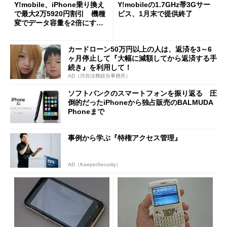
Y!mobile、iPhone乗り換え
Y!mobileの1.7GHz帯3Gサー
で最大2万5920円割引 機種
ビス、1月末で提供終了
変でデータ容量を2倍にする
キャンペーンも
カードローン50万円以上の人は、返済を3～6
ヶ月停止して『大幅に減額してから返済する手
続き』を利用して！
AD（渋谷法務総合事務所）
ソフトバンクのスマートフォンを振り返る 圧
倒的だったiPhoneから独占販売のBALMUDA
Phoneまで
事例から学ぶ『特権アクセス管理』
AD（KeeperSecurity）