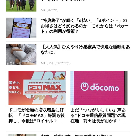
AD（ルーツ）
“特典終了”が続く「d払い」「dポイント」の
お得さはどう変わるのか これからは「dカー
ド」の利用が得策？
【大人気】ひんやり冷感寝具で快適な睡眠をあ
なたに。
AD（アイリスプラザ）
ドコモが念願の増収増益に好
まだ「つながりにくい」声あ
転 「ドコモMAX」好調も後
る“ドコモ通信品質問題”の現
押し、今後は“ロイヤルユー
在地 前田社長が明かす「道
ザー”を重視
半ば」の詳細解説