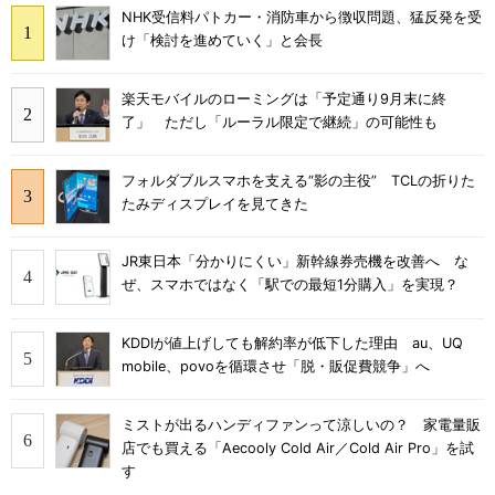
NHK受信料パトカー・消防車から徴収問題、猛反発を受
け「検討を進めていく」と会長
楽天モバイルのローミングは「予定通り9月末に終
了」 ただし「ルーラル限定で継続」の可能性も
フォルダブルスマホを支える“影の主役” TCLの折りた
たみディスプレイを見てきた
JR東日本「分かりにくい」新幹線券売機を改善へ な
ぜ、スマホではなく「駅での最短1分購入」を実現？
KDDIが値上げしても解約率が低下した理由 au、UQ
mobile、povoを循環させ「脱・販促費競争」へ
ミストが出るハンディファンって涼しいの？ 家電量販
店でも買える「Aecooly Cold Air／Cold Air Pro」を試
す