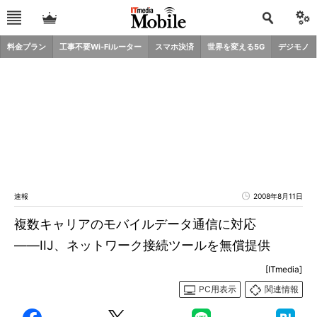
料金プラン
工事不要Wi-Fiルーター
スマホ決済
世界を変える5G
デジモノ
速報
2008年8月11日
複数キャリアのモバイルデータ通信に対応
――IIJ、ネットワーク接続ツールを無償提供
[ITmedia]
PC用表示
関連情報