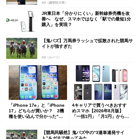
AD（國學院大學）
JR東日本「分かりにくい」新幹線券売機を改
善へ なぜ、スマホではなく「駅での最短1分
購入」を実現？
【鬼バズ】万馬券ラッシュで拡散された競馬サ
イトが強すぎた
AD（ルーツ）
「iPhone 17e」と「iPhone
4キャリアで買うべきおすす
17」どちらが買いか？ 2機
めスマホ【2026年8月版】
種を使い込んで分かった“ス
「一括1円」「月1円」からお
ペック表にない違い”
得なiPhone／Pixel／Galaxy
まで
【競馬民騒然】鬼バズ中の“3連単連発サイ
ト”をガチで使ってみた