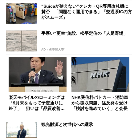
“Suicaが使えない”クレカ・QR専用改札機に
賛否 「問題なく運用できる」「交通系ICの方
がスムーズ」
手厚い“更生”施設、松平定信の「人足寄場」
AD（國學院大學）
楽天モバイルのローミングは
NHK受信料パトカー・消防車
「9月末をもって予定通りに
から徴収問題、猛反発を受け
終了」 狙いは「品質改善」
「検討を進めていく」と会長
ただし「ルーラル限定で期
限を切った新契約」の可能性
観光財源と次世代への継承
も