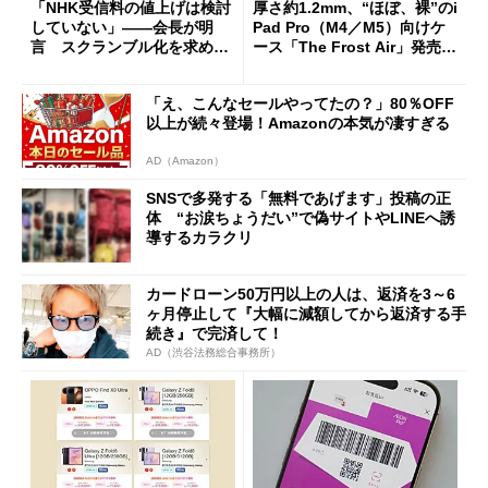
「NHK受信料の値上げは検討
厚さ約1.2mm、“ほぼ、裸”のi
していない」――会長が明
Pad Pro（M4／M5）向けケ
言 スクランブル化を求める
ース「The Frost Air」発売
声絶えず
ケースフィニットから
「え、こんなセールやってたの？」80％OFF
以上が続々登場！Amazonの本気が凄すぎる
AD（Amazon）
SNSで多発する「無料であげます」投稿の正
体 “お涙ちょうだい”で偽サイトやLINEへ誘
導するカラクリ
カードローン50万円以上の人は、返済を3～6
ヶ月停止して『大幅に減額してから返済する手
続き』で完済して！
AD（渋谷法務総合事務所）