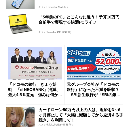
AD（ ITmedia Mobile）
「5年前のPC」とこんなに違う！予算10万円
台前半で実現する快適PCライフ
AD（ITmedia PC USER）
「ドコモの銀行」きょう始
元グループ会社が「ドコモの
動 「d NEOBANK」消滅、
銀行」になった不満を吸収？
最大4.5％還元 強みは何か解
SBI新生銀行が「SBIの銀
説
行」として最大5.2万円のキャ
ッシュバックキャンペーンを
カードローン50万円以上の人は、返済を3～6
開催
ヶ月停止して『大幅に減額してから返済する手
続き』を利用して！
AD（渋谷法務総合事務所）