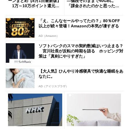
ーンまとめ【8月1日最新版】
―値段そのままで40GBに
1万～10万ポイント還元の
「課金されたのかと思った」
施策がめじろ押し
と戸惑いも
「え、こんなセールやってたの？」80％OFF
以上が続々登場！Amazonの本気が凄すぎる
AD（Amazon）
ソフトバンクのスマホ契約数減はいつ止まる？
宮川社長が反転の時期を語る ホッピング対
策は「真剣にやりすぎた」
【大人気】ひんやり冷感寝具で快適な睡眠をあ
なたに。
AD（アイリスプラザ）