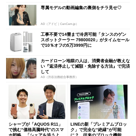
専属モデルの動画編集の裏側をチラ見せ♡
AD（アドビ｜CanCam.jp）
工事不要で14畳まで冷房可能「タンスのゲン
スポットクーラー 79800020」がタイムセール
で10％オフの5万3999円に
カードローン地獄の人は、消費者金融が教えな
い『返済停止して減額・免除する方法』で完済
して
AD（渋谷法務総合事務所）
シャープが「AQUOS R11」
LINEの新「プレミアムブロッ
で挑む“価格高騰時代”のスマ
ク」で完全な“絶縁”が可能
ホ戦略 「シェアを追うより
に？ 従来のブロック機能と