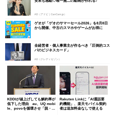
安未も感動♡唯一無二の動画が作れる♪
AD（アドビ｜CanCam.jp）
ゲオが「ゲオのサマーセール2026」を8月8日
から開催、中古のスマホやゲームがお得に
全経営者・個人事業主が作るべき「圧倒的コス
パのビジネスカード」
AD（クレディセゾン）
KDDIが値上げしても解約率が
Rakuten Linkに「AI通話要
低下した理由 au、UQ mobi
約機能」、楽天モバイル契約
le、povoを循環させ「脱・販
者は追加料金なしで使える
促費競争」へ