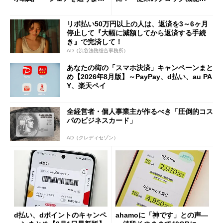
も既存ユーザーを大切に」
の決定的な違い
リボ払い50万円以上の人は、返済を3～6ヶ月
停止して『大幅に減額してから返済する手続
き』で完済して！
AD（渋谷法務総合事務所）
あなたの街の「スマホ決済」キャンペーンまと
め【2026年8月版】～PayPay、d払い、au PA
Y、楽天ペイ
全経営者・個人事業主が作るべき「圧倒的コス
パのビジネスカード」
AD（クレディセゾン）
d払い、dポイントのキャンペ
ahamoに「神です」との声―