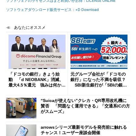
ソフトウェアのライセンスはまとめ買いがお得：LICENSE ONLINE
ソフトウェアダウンロード販売サービス：+D Download
あなたにオススメ
「ドコモの銀行」きょう始
元グループ会社が「ドコモの
動 「d NEOBANK」消滅、
銀行」になった不満を吸収？
最大4.5％還元 強みは何か解
SBI新生銀行が「SBIの銀
説
行」として最大5.2万円のキャ
ッシュバックキャンペーンを
“Suicaが使えない”クレカ・QR専用改札機に
開催
賛否 「問題なく運用できる」「交通系ICの方
がスムーズ」
arrowsシリーズ最新モデルを発売前に触れる
チャンス！ユーザー座談会開催