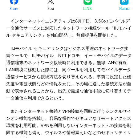
Share
Post
LINE
Hatena
インターネットイニシアティブは8月11日、3.5Gのモバイルデ
ータ通信サービスに対応したネットワーク接続ツール「IIJモバイ
ル セキュアリンク」を独自開発し、無償提供を開始した。
IIJモバイル セキュアリンクはビジネス用途のネットワーク接
続ツールで、IIJモバイル、NTTドコモ、イー・モバイルのデータ
通信端末のネットワーク接続時に利用できる。無線LANや有線
LAN環境に移動した際には、同ツールを利用してモバイルデータ
通信サービスから接続方法を切り替えられる。事前に設定した優
先度や電波状態などの情報を元に、その場に適した接続方法が自
動で表示されることから、出先で最適な通信手段に切り替えてデ
ータ通信を利用できるという。
またインターネット接続とVPN接続を同時に行うシングルサイ
ンオン機能を搭載し、容易な操作でセキュアなリモートアクセス
環境を利用可能。VPNを利用しないインターネットへの接続を制
限する機能も備え、ウイルスや情報漏えいなどのセキュリティリ