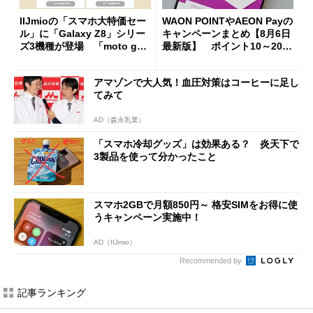
IIJmioの「スマホ大特価セー
WAON POINTやAEON Payの
ル」に「Galaxy Z8」シリー
キャンペーンまとめ【8月6日
ズ3機種が登場 「moto g37
最新版】 ポイント10～20倍
j」や「OPPO Find X9 Ultr
の獲得チャンス多数
a」も
アマゾンで大人気！血圧対策はコーヒーに足し
てみて
AD（森永乳業）
「スマホ冷却グッズ」は効果ある？ 炎天下で
3製品を使って分かったこと
スマホ2GBで月額850円～ 格安SIMをお得に使
うキャンペーン実施中！
AD（IIJmio）
Recommended by
記事ランキング