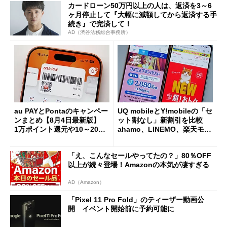
カードローン50万円以上の人は、返済を3～6
ヶ月停止して『大幅に減額してから返済する手
続き』で完済して！
AD（渋谷法務総合事務所）
au PAYとPontaのキャンペー
UQ mobileとY!mobileの「セ
ンまとめ【8月4日最新版】
ット割なし」新割引を比較
1万ポイント還元や10～20％
ahamo、LINEMO、楽天モバ
還元あり
イルよりもお得？
「え、こんなセールやってたの？」80％OFF
以上が続々登場！Amazonの本気が凄すぎる
AD（Amazon）
「Pixel 11 Pro Fold」のティーザー動画公
開 イベント開始前に予約可能に