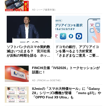
AD（ハーブ健康本舗）
ソフトバンクのスマホ契約数
ドコモの銀行、アプリアイコ
減はいつ止まる？ 宮川社長
ンを選べるよう方針変更
が反転の時期を語る ホッピ
「さまざまなご意見・ご要望
ング対策は「真剣にやりすぎ
を踏まえ」
た」
FINCHI主催「IVS2026」トークセッションが
話題に！
AD（FINCHI on GOETHE）
IIJmioの「スマホ大特価セール」に「Galaxy
Z8」シリーズ3機種が登場 「moto g37j」や
「OPPO Find X9 Ultra」も