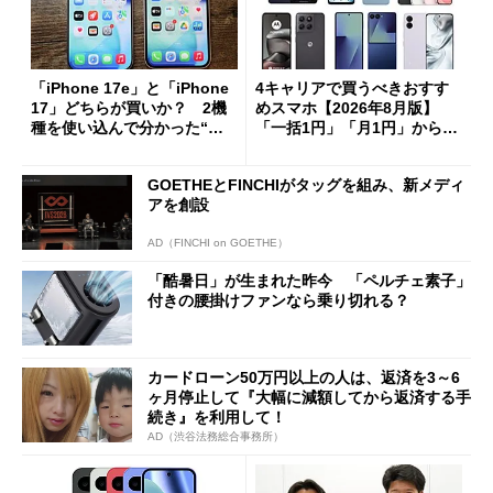
「iPhone 17e」と「iPhone
4キャリアで買うべきおすす
17」どちらが買いか？ 2機
めスマホ【2026年8月版】
種を使い込んで分かった“ス
「一括1円」「月1円」からお
ペック表にない違い”
得なiPhone／Pixel／Galaxy
まで
GOETHEとFINCHIがタッグを組み、新メディ
アを創設
AD（FINCHI on GOETHE）
「酷暑日」が生まれた昨今 「ペルチェ素子」
付きの腰掛けファンなら乗り切れる？
カードローン50万円以上の人は、返済を3～6
ヶ月停止して『大幅に減額してから返済する手
続き』を利用して！
AD（渋谷法務総合事務所）