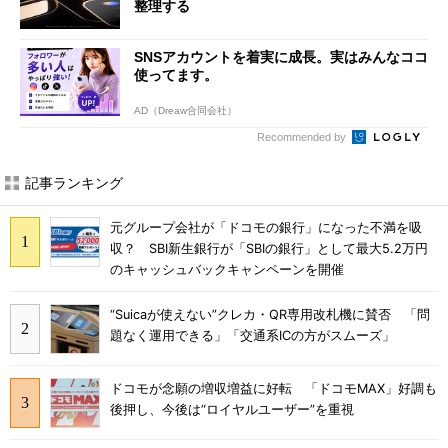
整理する
SNSアカウントを着実に成長。実はみんなココ
使ってます。
AD（Dreaw合同会社）
Recommended by
記事ランキング
元グループ会社が「ドコモの銀行」になった不満を吸
収？ SBI新生銀行が「SBIの銀行」として最大5.2万円
のキャッシュバックキャンペーンを開催
“Suicaが使えない”クレカ・QR専用改札機に賛否 「問
題なく運用できる」「交通系ICの方がスムーズ」
ドコモが念願の増収増益に好転 「ドコモMAX」好調も
後押し、今後は“ロイヤルユーザー”を重視