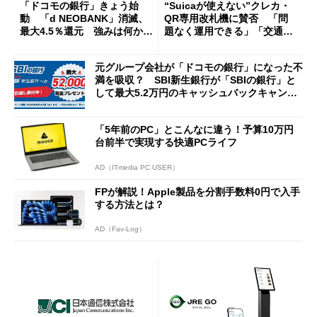
「ドコモの銀行」きょう始
“Suicaが使えない”クレカ・
動 「d NEOBANK」消滅、
QR専用改札機に賛否 「問
最大4.5％還元 強みは何か解
題なく運用できる」「交通系I
説
Cの方がスムーズ」
元グループ会社が「ドコモの銀行」になった不
満を吸収？ SBI新生銀行が「SBIの銀行」と
して最大5.2万円のキャッシュバックキャンペ
ーンを開催
「5年前のPC」とこんなに違う！予算10万円
台前半で実現する快適PCライフ
AD（ITmedia PC USER）
FPが解説！Apple製品を分割手数料0円で入手
する方法とは？
AD（Fav-Log）