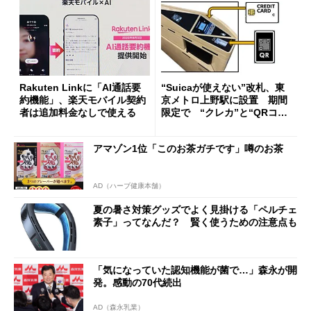
Rakuten Linkに「AI通話要
“Suicaが使えない”改札、東
約機能」、楽天モバイル契約
京メトロ上野駅に設置 期間
者は追加料金なしで使える
限定で “クレカ”と“QRコー
ド”専用
アマゾン1位「このお茶ガチです」噂のお茶
AD（ハーブ健康本舗）
夏の暑さ対策グッズでよく見掛ける「ペルチェ
素子」ってなんだ？ 賢く使うための注意点も
「気になっていた認知機能が菌で…」森永が開
発。感動の70代続出
AD（森永乳業）