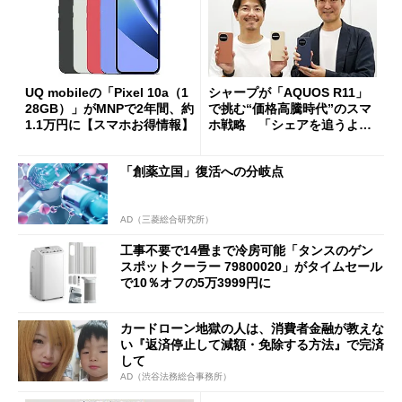
UQ mobileの「Pixel 10a（1
シャープが「AQUOS R11」
28GB）」がMNPで2年間、約
で挑む“価格高騰時代”のスマ
1.1万円に【スマホお得情報】
ホ戦略 「シェアを追うより
も既存ユーザーを大切に」
「創薬立国」復活への分岐点
AD（三菱総合研究所）
工事不要で14畳まで冷房可能「タンスのゲン
スポットクーラー 79800020」がタイムセール
で10％オフの5万3999円に
カードローン地獄の人は、消費者金融が教えな
い『返済停止して減額・免除する方法』で完済
して
AD（渋谷法務総合事務所）