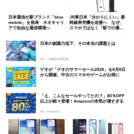
日本通信が新ブランド「blue
JR東日本「分かりにくい」新
mobile」を発表 ネオキャリ
幹線券売機を改善へ なぜ、
アで自由な通信環境へ
スマホではなく「駅での最短
1分購入」を実現？
日本の創薬力低下、その本当の課題とは
AD（三菱総合研究所）
ゲオが「ゲオのサマーセール2026」を8月8日
から開催、中古のスマホやゲームがお得に
「え、こんなセールやってたの？」80％OFF
以上が続々登場！Amazonの本気が凄すぎる
AD（Amazon）