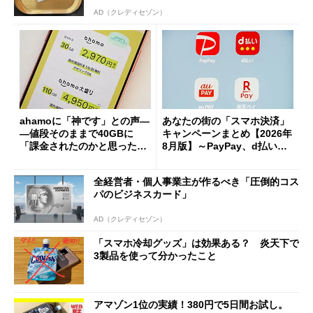
AD（クレディセゾン）
ahamoに「神です」との声―
あなたの街の「スマホ決済」
―値段そのままで40GBに
キャンペーンまとめ【2026年
「課金されたのかと思った」
8月版】～PayPay、d払い、a
と戸惑いも
u PAY、楽天ペイ
全経営者・個人事業主が作るべき「圧倒的コス
パのビジネスカード」
AD（クレディセゾン）
「スマホ冷却グッズ」は効果ある？ 炎天下で
3製品を使って分かったこと
アマゾン1位の実績！380円で5日間お試し。