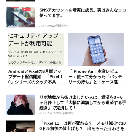
SNSアカウントを着実に成長。実はみんなココ
使ってます。
AD（Dreaw合同会社）
AndroidとPixelの8月版アッ
「iPhone Air」本音レビュ
プデート配信開始 「Pixel 1
ー：使って分かった「バッテ
0」シリーズのタッチ不具合
リーの持ち」と「ケース選
修正やGPU性能改善なども
び」の悩ましさ
リボ地獄から抜け出したい人は、返済を3～6
ヶ月停止して『大幅に減額してから返済する手
続き』で完済して！
AD（渋谷法務総合事務所）
「Pixel 11」は何が変わる？ メモリ減少で10
0ドル前後の値上げも？ 出そろったうわさを