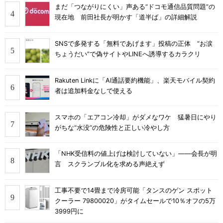
まだ「つながりにくい」声ある“ドコモ通信品質問題”の
現在地 前田社長が明かす「道半ば」の詳細解説
SNSで多発する「無料であげます」投稿の正体 “お涙
ちょうだい”で偽サイトやLINEへ誘導するカラクリ
Rakuten Linkに「AI通話要約機能」、楽天モバイル契約
者は追加料金なしで使える
スマホの「エアコン冷却」がダメなワケ 猛暑日にやり
がちな“水没”の危険性と正しい冷やし方
「NHK受信料の値上げは検討していない」――会長が明
言 スクランブル化を求める声絶えず
工事不要で14畳まで冷房可能「タンスのゲン スポット
クーラー 79800020」がタイムセールで10％オフの5万
3999円に