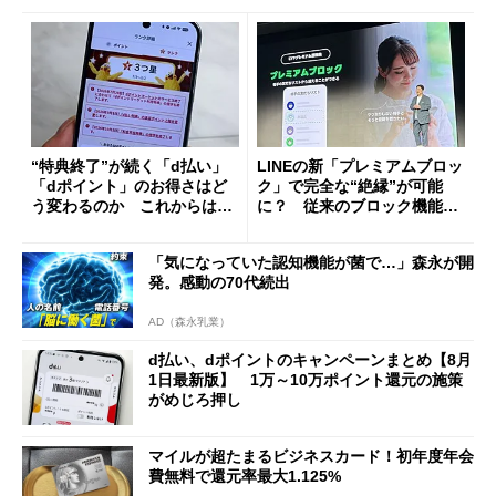
“特典終了”が続く「d払い」
LINEの新「プレミアムブロッ
「dポイント」のお得さはど
ク」で完全な“絶縁”が可能
う変わるのか これからは
に？ 従来のブロック機能と
「dカード」の利用が得策？
の決定的な違い
「気になっていた認知機能が菌で…」森永が開
発。感動の70代続出
AD（森永乳業）
d払い、dポイントのキャンペーンまとめ【8月
1日最新版】 1万～10万ポイント還元の施策
がめじろ押し
マイルが超たまるビジネスカード！初年度年会
費無料で還元率最大1.125%