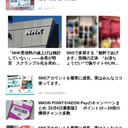
AD（ルーツ）
「NHK受信料の値上げは検討
SNSで多発する「無料であげ
していない」――会長が明
ます」投稿の正体 “お涙ち
言 スクランブル化を求める
ょうだい”で偽サイトやLINE
声絶えず
へ誘導するカラクリ
SNSアカウントを着実に成長。実はみんなココ
使ってます。
AD（Dreaw合同会社）
WAON POINTやAEON Payのキャンペーンま
とめ【8月6日最新版】 ポイント10～20倍の
獲得チャンス多数
SNSアカウントを着実に成長。実はみんなココ