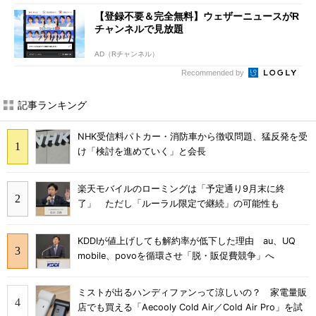
【登録不要＆完全無料】ウェザーニュースがR
チャンネルで見放題
AD（Rチャンネル）
Recommended by
記事ランキング
NHK受信料パトカー・消防車から徴収問題、猛反発を受
け「検討を進めていく」と会長
楽天モバイルのローミングは「予定通り9月末に終
了」 ただし「ルーラル限定で継続」の可能性も
KDDIが値上げしても解約率が低下した理由 au、UQ
mobile、povoを循環させ「脱・販促費競争」へ
ミストが出るハンディファンって涼しいの？ 家電量販
店でも買える「Aecooly Cold Air／Cold Air Pro」を試