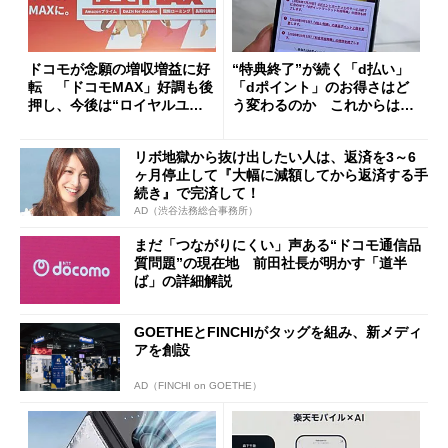
ドコモが念願の増収増益に好
“特典終了”が続く「d払い」
転 「ドコモMAX」好調も後
「dポイント」のお得さはど
押し、今後は“ロイヤルユー
う変わるのか これからは
ザー”を重視
「dカード」の利用が得策？
リボ地獄から抜け出したい人は、返済を3～6
ヶ月停止して『大幅に減額してから返済する手
続き』で完済して！
AD（渋谷法務総合事務所）
まだ「つながりにくい」声ある“ドコモ通信品
質問題”の現在地 前田社長が明かす「道半
ば」の詳細解説
GOETHEとFINCHIがタッグを組み、新メディ
アを創設
AD（FINCHI on GOETHE）