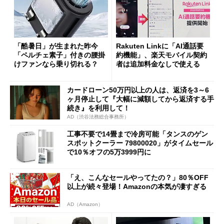
「酷暑日」が生まれた昨今
Rakuten Linkに「AI通話要
「ペルチェ素子」付きの腰掛
約機能」、楽天モバイル契約
けファンなら乗り切れる？
者は追加料金なしで使える
カードローン50万円以上の人は、返済を3～6
ヶ月停止して『大幅に減額してから返済する手
続き』を利用して！
AD（渋谷法務総合事務所）
工事不要で14畳まで冷房可能「タンスのゲン
スポットクーラー 79800020」がタイムセール
で10％オフの5万3999円に
「え、こんなセールやってたの？」80％OFF
以上が続々登場！Amazonの本気が凄すぎる
AD（Amazon）