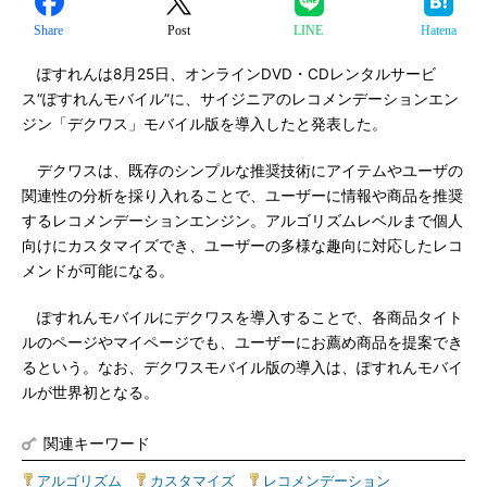
Share
Post
LINE
Hatena
ぽすれんは8月25日、オンラインDVD・CDレンタルサービ
ス“ぽすれんモバイル”に、サイジニアのレコメンデーションエン
ジン「デクワス」モバイル版を導入したと発表した。
デクワスは、既存のシンプルな推奨技術にアイテムやユーザの
関連性の分析を採り入れることで、ユーザーに情報や商品を推奨
するレコメンデーションエンジン。アルゴリズムレベルまで個人
向けにカスタマイズでき、ユーザーの多様な趣向に対応したレコ
メンドが可能になる。
ぽすれんモバイルにデクワスを導入することで、各商品タイト
ルのページやマイページでも、ユーザーにお薦め商品を提案でき
るという。なお、デクワスモバイル版の導入は、ぽすれんモバイ
ルが世界初となる。
関連キーワード
アルゴリズム
|
カスタマイズ
|
レコメンデーション