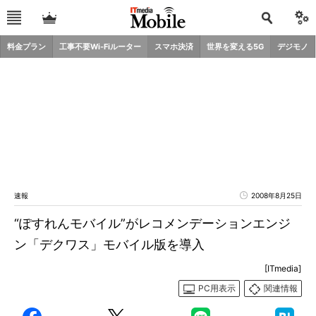
料金プラン
工事不要Wi-Fiルーター
スマホ決済
世界を変える5G
デジモノ
速報
2008年8月25日
“ぽすれんモバイル”がレコメンデーションエンジ
ン「デクワス」モバイル版を導入
[ITmedia]
PC用表示
関連情報