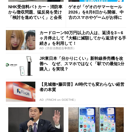
NHK受信料パトカー・消防車
ゲオが「ゲオのサマーセール
から徴収問題、猛反発を受け
2026」を8月8日から開催、中
「検討を進めていく」と会長
古のスマホやゲームがお得に
カードローン50万円以上の人は、返済を3～6
ヶ月停止して『大幅に減額してから返済する手
続き』を利用して！
AD（渋谷法務総合事務所）
JR東日本「分かりにくい」新幹線券売機を改
善へ なぜ、スマホではなく「駅での最短1分
購入」を実現？
【見城徹×藤田晋】AI時代でも変わらない経営
者の本質
AD（FINCHI on GOETHE）