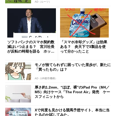
AD（ルーツ）
ソフトバンクのスマホ契約数
「スマホ冷却グッズ」は効果
減はいつ止まる？ 宮川社長
ある？ 炎天下で3製品を使
が反転の時期を語る ホッピ
って分かったこと
ング対策は「真剣にやりすぎ
た」
モノが捨てられずに困っていた里歩が、新たに
「買ったもの」は？
AD（UR都市機構）
厚さ約1.2mm、“ほぼ、裸”のiPad Pro（M4／
M5）向けケース「The Frost Air」発売 ケー
スフィニットから
Xで何度も見かける競馬予想サイト、本当に当
たるのか試してみた。