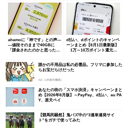
ahamoに「神です」との声―
d払い、dポイントのキャンペ
―値段そのままで40GBに
ーンまとめ【8月1日最新版】
「課金されたのかと思った」
1万～10万ポイント還元の
と戸惑いも
施策がめじろ押し
誰かの不用品は私の必需品。フリマに参加した
らお宝だらけだった
AD（UR都市機構）
あなたの街の「スマホ決済」キャンペーンまと
め【2026年8月版】～PayPay、d払い、au PA
Y、楽天ペイ
【競馬民騒然】鬼バズ中の“3連単連発サイ
ト”をガチで使ってみた