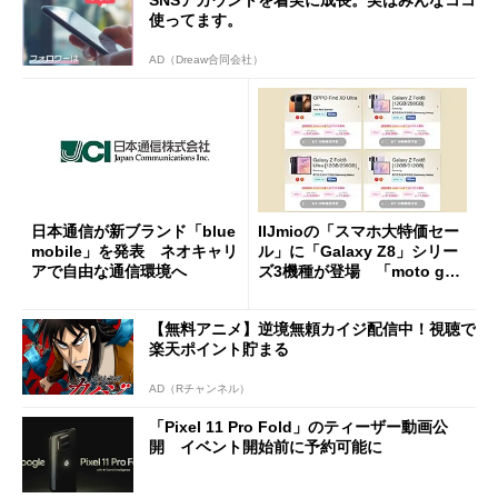
使ってます。
AD（Dreaw合同会社）
日本通信が新ブランド「blue
IIJmioの「スマホ大特価セー
mobile」を発表 ネオキャリ
ル」に「Galaxy Z8」シリー
アで自由な通信環境へ
ズ3機種が登場 「moto g37
j」や「OPPO Find X9 Ultr
a」も
【無料アニメ】逆境無頼カイジ配信中！視聴で
楽天ポイント貯まる
AD（Rチャンネル）
「Pixel 11 Pro Fold」のティーザー動画公
開 イベント開始前に予約可能に