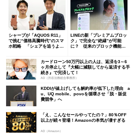
シャープが「AQUOS R11」
LINEの新「プレミアムブロッ
で挑む“価格高騰時代”のスマ
ク」で完全な“絶縁”が可能
ホ戦略 「シェアを追うより
に？ 従来のブロック機能と
も既存ユーザーを大切に」
の決定的な違い
カードローン50万円以上の人は、返済を3～6
ヶ月停止して『大幅に減額してから返済する手
続き』で完済して！
AD（渋谷法務総合事務所）
KDDIが値上げしても解約率が低下した理由 a
u、UQ mobile、povoを循環させ「脱・販促
費競争」へ
「え、こんなセールやってたの？」80％OFF
以上が続々登場！Amazonの本気が凄すぎる
AD（Amazon）