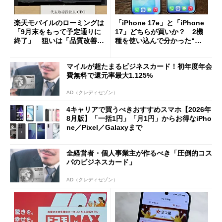
楽天モバイルのローミングは
「iPhone 17e」と「iPhone
「9月末をもって予定通りに
17」どちらが買いか？ 2機
終了」 狙いは「品質改善」
種を使い込んで分かった“ス
ただし「ルーラル限定で期
ペック表にない違い”
限を切った新契約」の可能性
マイルが超たまるビジネスカード！初年度年会
も
費無料で還元率最大1.125%
AD（クレディセゾン）
4キャリアで買うべきおすすめスマホ【2026年
8月版】「一括1円」「月1円」からお得なiPho
ne／Pixel／Galaxyまで
全経営者・個人事業主が作るべき「圧倒的コス
パのビジネスカード」
AD（クレディセゾン）