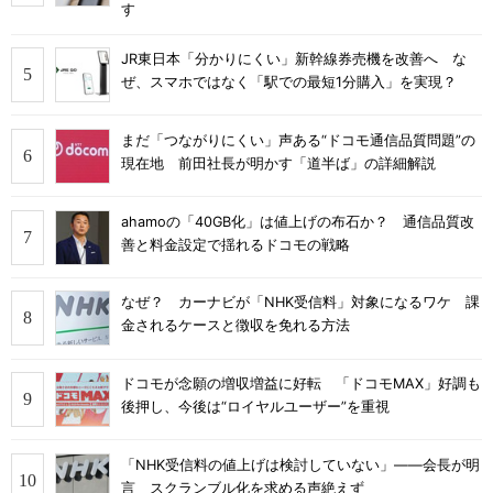
す
JR東日本「分かりにくい」新幹線券売機を改善へ な
ぜ、スマホではなく「駅での最短1分購入」を実現？
まだ「つながりにくい」声ある“ドコモ通信品質問題”の
現在地 前田社長が明かす「道半ば」の詳細解説
ahamoの「40GB化」は値上げの布石か？ 通信品質改
善と料金設定で揺れるドコモの戦略
なぜ？ カーナビが「NHK受信料」対象になるワケ 課
金されるケースと徴収を免れる方法
ドコモが念願の増収増益に好転 「ドコモMAX」好調も
後押し、今後は“ロイヤルユーザー”を重視
「NHK受信料の値上げは検討していない」――会長が明
言 スクランブル化を求める声絶えず