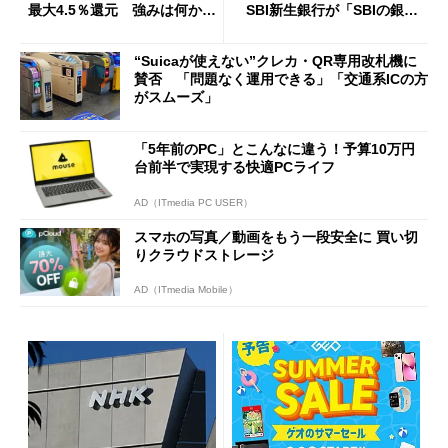
最大4.5％還元 強みは何か解
SBI新生銀行が「SBIの銀
説
行」として最大5.2万円のキャ
ッシュバックキャンペーンを
“Suicaが使えない”クレカ・QR専用改札機に
開催
賛否 「問題なく運用できる」「交通系ICの方
がスムーズ」
「5年前のPC」とこんなに違う！予算10万円
台前半で実現する快適PCライフ
AD（ITmedia PC USER）
スマホの写真／動画をもう一段安全に 買い切
りクラウドストレージ
AD（ITmedia Mobile）