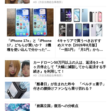
AD（渋谷法務総合事務所）
「iPhone 17e」と「iPhone
4キャリアで買うべきおすす
17」どちらが買いか？ 2機
めスマホ【2026年8月版】
種を使い込んで分かった“ス
「一括1円」「月1円」からお
ペック表にない違い”
得なiPhone／Pixel／Galaxy
まで
カードローン50万円以上の人は、返済を3～6
ヶ月停止して『大幅に減額してから返済する手
続き』を利用して！
AD（渋谷法務総合事務所）
「酷暑日」が生まれた昨今 「ペルチェ素子」
付きの腰掛けファンなら乗り切れる？
「創薬立国」復活への分岐点