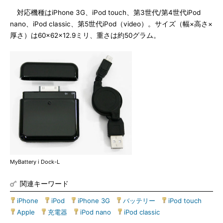
対応機種はiPhone 3G、iPod touch、第3世代/第4世代iPod
nano、iPod classic、第5世代iPod（video）。サイズ（幅×高さ×
厚さ）は60×62×12.9ミリ、重さは約50グラム。
MyBattery i Dock-L
関連キーワード
iPhone
|
iPod
|
iPhone 3G
|
バッテリー
|
iPod touch
|
Apple
|
充電器
|
iPod nano
|
iPod classic