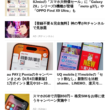
IIJmioの「スマホ大特価セール」に「Galaxy
Z8」シリーズ3機種が登場 「moto g37j」や
「OPPO Find X9 Ultra」も
【登録不要＆完全無料】神の雫がRチャンネル
で見放題
AD（Rチャンネル）
au PAYとPontaのキャンペー
UQ mobileとY!mobileの「セ
ンまとめ【8月4日最新版】
ット割なし」新割引を比較
1万ポイント還元や10～20％
ahamo、LINEMO、楽天モバ
還元あり
イルよりもお得？
スマホ2GBで月額850円～ 格安SIMをお得に使
うキャンペーン実施中！
AD（IIJmio）