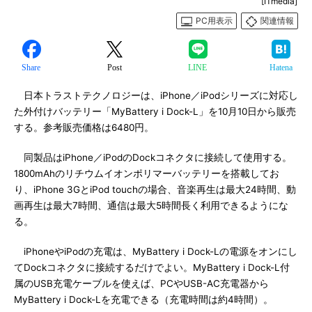
[ITmedia]
PC用表示
関連情報
Share
Post
LINE
Hatena
日本トラストテクノロジーは、iPhone／iPodシリーズに対応し
た外付けバッテリー「MyBattery i Dock-L」を10月10日から販売
する。参考販売価格は6480円。
同製品はiPhone／iPodのDockコネクタに接続して使用する。
1800mAhのリチウムイオンポリマーバッテリーを搭載してお
り、iPhone 3GとiPod touchの場合、音楽再生は最大24時間、動
画再生は最大7時間、通信は最大5時間長く利用できるようにな
る。
iPhoneやiPodの充電は、MyBattery i Dock-Lの電源をオンにし
てDockコネクタに接続するだけでよい。MyBattery i Dock-L付
属のUSB充電ケーブルを使えば、PCやUSB-AC充電器から
MyBattery i Dock-Lを充電できる（充電時間は約4時間）。