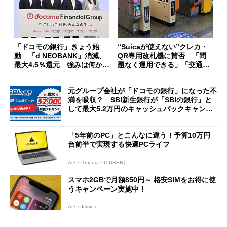
「ドコモの銀行」きょう始
“Suicaが使えない”クレカ・
動 「d NEOBANK」消滅、
QR専用改札機に賛否 「問
最大4.5％還元 強みは何か解
題なく運用できる」「交通系I
説
Cの方がスムーズ」
元グループ会社が「ドコモの銀行」になった不
満を吸収？ SBI新生銀行が「SBIの銀行」と
して最大5.2万円のキャッシュバックキャンペ
ーンを開催
「5年前のPC」とこんなに違う！予算10万円
台前半で実現する快適PCライフ
AD（ITmedia PC USER）
スマホ2GBで月額850円～ 格安SIMをお得に使
うキャンペーン実施中！
AD（IIJmio）