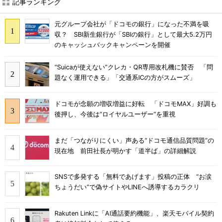
記事ランキング
元グループ会社が「ドコモの銀行」になった不満を吸
収？ SBI新生銀行が「SBIの銀行」として最大5.2万円
のキャッシュバックキャンペーンを開催
“Suicaが使えない”クレカ・QR専用改札機に賛否 「問
題なく運用できる」「交通系ICの方がスムーズ」
ドコモが念願の増収増益に好転 「ドコモMAX」好調も
後押し、今後は“ロイヤルユーザー”を重視
まだ「つながりにくい」声ある“ドコモ通信品質問題”の
現在地 前田社長が明かす「道半ば」の詳細解説
SNSで多発する「無料であげます」投稿の正体 “お涙
ちょうだい”で偽サイトやLINEへ誘導するカラクリ
Rakuten Linkに「AI通話要約機能」、楽天モバイル契約