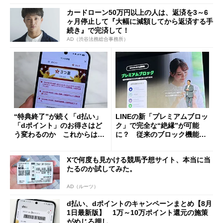
カードローン50万円以上の人は、返済を3～6
ヶ月停止して『大幅に減額してから返済する手
続き』で完済して！
AD（渋谷法務総合事務所）
“特典終了”が続く「d払い」
LINEの新「プレミアムブロッ
「dポイント」のお得さはど
ク」で完全な“絶縁”が可能
う変わるのか これからは
に？ 従来のブロック機能と
「dカード」の利用が得策？
の決定的な違い
Xで何度も見かける競馬予想サイト、本当に当
たるのか試してみた。
AD（ルーツ）
d払い、dポイントのキャンペーンまとめ【8月
1日最新版】 1万～10万ポイント還元の施策
がめじろ押し