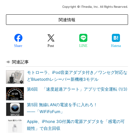
Copyright © ITmedia, Inc. All Rights Reserved.
関連情報
Share
Post
LINE
Hatena
関連記事
モトローラ、iPod音楽アダプタ付き／ワンセグ対応な
どBluetoothレシーバー新機種3モデル
第6回 「速度超過アラート」アプリで安全運転 (1/3)
第5回 無線LANの電波を手に入れろ！
――「WiFiFoFum」
Apple、iPhone 3G付属の電源アダプタを「感電の可
能性」で自主回収