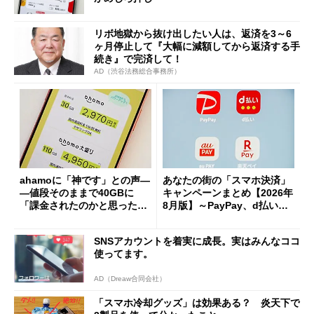
リボ地獄から抜け出したい人は、返済を3～6
ヶ月停止して『大幅に減額してから返済する手
続き』で完済して！
AD（渋谷法務総合事務所）
ahamoに「神です」との声―
あなたの街の「スマホ決済」
―値段そのままで40GBに
キャンペーンまとめ【2026年
「課金されたのかと思った」
8月版】～PayPay、d払い、a
と戸惑いも
u PAY、楽天ペイ
SNSアカウントを着実に成長。実はみんなココ
使ってます。
AD（Dreaw合同会社）
「スマホ冷却グッズ」は効果ある？ 炎天下で