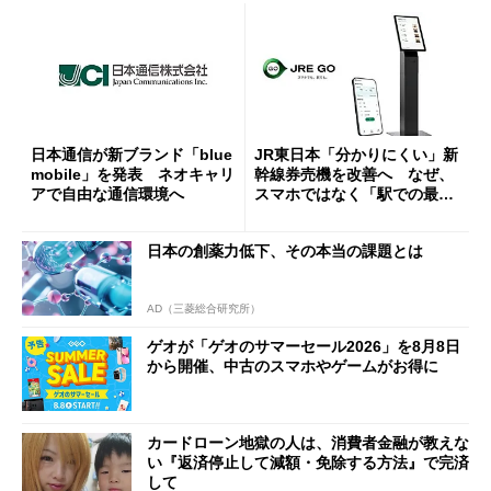
日本通信が新ブランド「blue
JR東日本「分かりにくい」新
mobile」を発表 ネオキャリ
幹線券売機を改善へ なぜ、
アで自由な通信環境へ
スマホではなく「駅での最短
1分購入」を実現？
日本の創薬力低下、その本当の課題とは
AD（三菱総合研究所）
ゲオが「ゲオのサマーセール2026」を8月8日
から開催、中古のスマホやゲームがお得に
カードローン地獄の人は、消費者金融が教えな
い『返済停止して減額・免除する方法』で完済
して