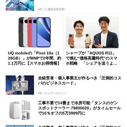
AD（三菱総合研究所）
UQ mobileの「Pixel 10a（1
シャープが「AQUOS R11」
28GB）」がMNPで2年間、約
で挑む“価格高騰時代”のスマ
1.1万円に【スマホお得情報】
ホ戦略 「シェアを追うより
も既存ユーザーを大切に」
全経営者・個人事業主が作るべき「圧倒的コス
パのビジネスカード」
AD（クレディセゾン）
工事不要で14畳まで冷房可能「タンスのゲン
スポットクーラー 79800020」がタイムセール
で10％オフの5万3999円に