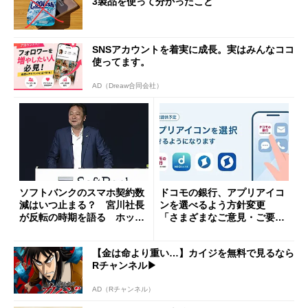
3製品を使って分かったこと
SNSアカウントを着実に成長。実はみんなココ
使ってます。
AD（Dreaw合同会社）
ソフトバンクのスマホ契約数
ドコモの銀行、アプリアイコ
減はいつ止まる？ 宮川社長
ンを選べるよう方針変更
が反転の時期を語る ホッピ
「さまざまなご意見・ご要望
ング対策は「真剣にやりすぎ
を踏まえ」
た」
【金は命より重い…】カイジを無料で見るなら
Rチャンネル▶︎
AD（Rチャンネル）