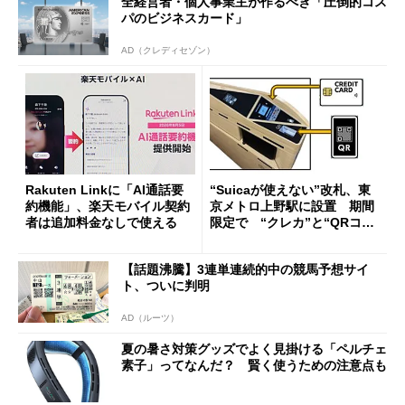
全経営者・個人事業主が作るべき「圧倒的コス
パのビジネスカード」
AD（クレディセゾン）
Rakuten Linkに「AI通話要
“Suicaが使えない”改札、東
約機能」、楽天モバイル契約
京メトロ上野駅に設置 期間
者は追加料金なしで使える
限定で “クレカ”と“QRコー
ド”専用
【話題沸騰】3連単連続的中の競馬予想サイ
ト、ついに判明
AD（ルーツ）
夏の暑さ対策グッズでよく見掛ける「ペルチェ
素子」ってなんだ？ 賢く使うための注意点も