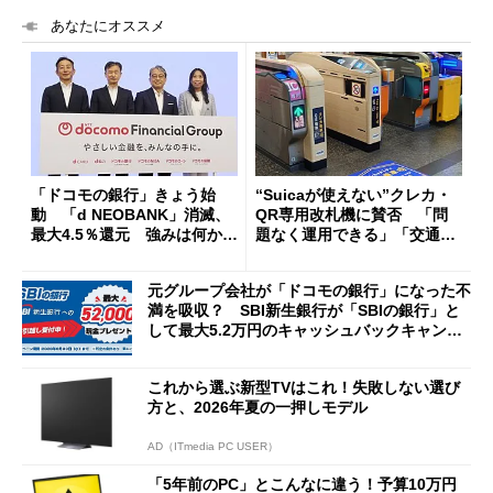
あなたにオススメ
「ドコモの銀行」きょう始
“Suicaが使えない”クレカ・
動 「d NEOBANK」消滅、
QR専用改札機に賛否 「問
最大4.5％還元 強みは何か解
題なく運用できる」「交通系I
説
Cの方がスムーズ」
元グループ会社が「ドコモの銀行」になった不
満を吸収？ SBI新生銀行が「SBIの銀行」と
して最大5.2万円のキャッシュバックキャンペ
ーンを開催
これから選ぶ新型TVはこれ！失敗しない選び
方と、2026年夏の一押しモデル
AD（ITmedia PC USER）
「5年前のPC」とこんなに違う！予算10万円