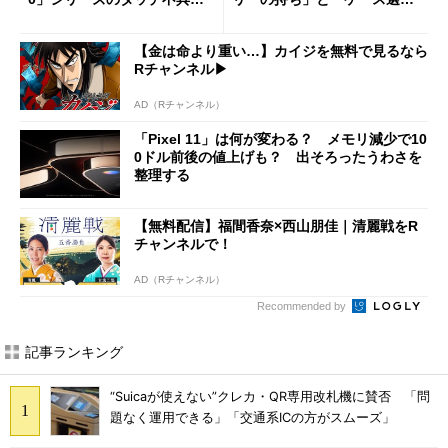
修正やGPU性能改善なども
び」の悩ましさ
【金は命より重い…】カイジを無料で見るなら
Rチャンネル▶︎
AD（Rチャンネル）
「Pixel 11」は何が変わる？ メモリ減少で10
0ドル前後の値上げも？ 出そろったうわさを
整理する
【無料配信】福間香奈×西山朋佳｜清麗戦をR
チャンネルで！
AD（Rチャンネル）
Recommended by
記事ランキング
“Suicaが使えない”クレカ・QR専用改札機に賛否 「問
題なく運用できる」「交通系ICの方がスムーズ」