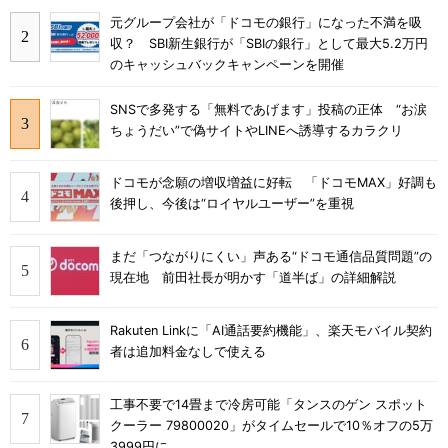
元グループ会社が「ドコモの銀行」になった不満を吸
収？ SBI新生銀行が「SBIの銀行」として最大5.2万円
のキャッシュバックキャンペーンを開催
SNSで多発する「無料であげます」投稿の正体 “お涙
ちょうだい”で偽サイトやLINEへ誘導するカラクリ
ドコモが念願の増収増益に好転 「ドコモMAX」好調も
後押し、今後は“ロイヤルユーザー”を重視
まだ「つながりにくい」声ある“ドコモ通信品質問題”の
現在地 前田社長が明かす「道半ば」の詳細解説
Rakuten Linkに「AI通話要約機能」、楽天モバイル契約
者は追加料金なしで使える
工事不要で14畳まで冷房可能「タンスのゲン スポット
クーラー 79800020」がタイムセールで10％オフの5万
3999円に