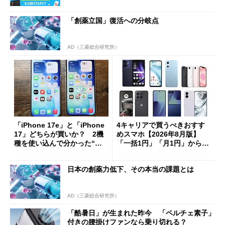
「創薬立国」復活への分岐点
AD（三菱総合研究所）
「iPhone 17e」と「iPhone
4キャリアで買うべきおすす
17」どちらが買いか？ 2機
めスマホ【2026年8月版】
種を使い込んで分かった“ス
「一括1円」「月1円」からお
ペック表にない違い”
得なiPhone／Pixel／Galaxy
まで
日本の創薬力低下、その本当の課題とは
AD（三菱総合研究所）
「酷暑日」が生まれた昨今 「ペルチェ素子」
付きの腰掛けファンなら乗り切れる？