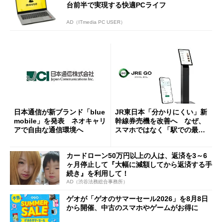
台前半で実現する快適PCライフ
AD（ITmedia PC USER）
日本通信が新ブランド「blue
JR東日本「分かりにくい」新
mobile」を発表 ネオキャリ
幹線券売機を改善へ なぜ、
アで自由な通信環境へ
スマホではなく「駅での最短
1分購入」を実現？
カードローン50万円以上の人は、返済を3～6
ヶ月停止して『大幅に減額してから返済する手
続き』を利用して！
AD（渋谷法務総合事務所）
ゲオが「ゲオのサマーセール2026」を8月8日
から開催、中古のスマホやゲームがお得に