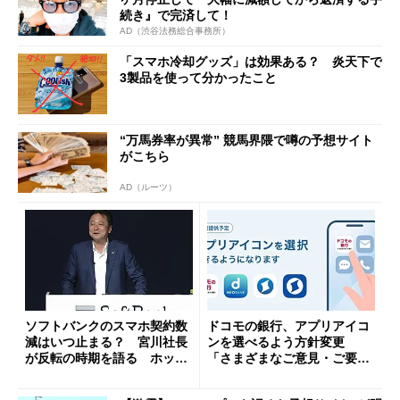
続き』で完済して！
AD（渋谷法務総合事務所）
「スマホ冷却グッズ」は効果ある？ 炎天下で
3製品を使って分かったこと
“万馬券率が異常” 競馬界隈で噂の予想サイト
がこちら
AD（ルーツ）
ソフトバンクのスマホ契約数
ドコモの銀行、アプリアイコ
減はいつ止まる？ 宮川社長
ンを選べるよう方針変更
が反転の時期を語る ホッピ
「さまざまなご意見・ご要望
ング対策は「真剣にやりすぎ
を踏まえ」
た」