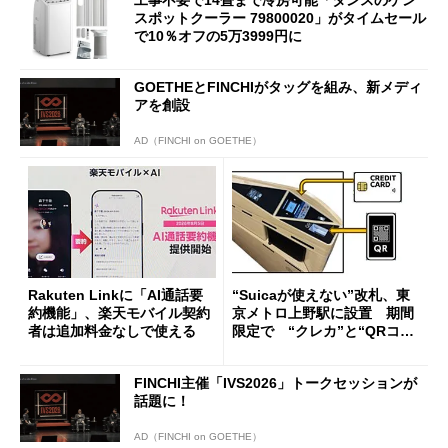
スポットクーラー 79800020」がタイムセール
で10％オフの5万3999円に
GOETHEとFINCHIがタッグを組み、新メディ
アを創設
AD（FINCHI on GOETHE）
Rakuten Linkに「AI通話要
“Suicaが使えない”改札、東
約機能」、楽天モバイル契約
京メトロ上野駅に設置 期間
者は追加料金なしで使える
限定で “クレカ”と“QRコー
ド”専用
FINCHI主催「IVS2026」トークセッションが
話題に！
AD（FINCHI on GOETHE）