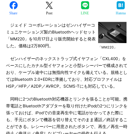
Share
Post
LINE
Hatena
ジェイド コーポレーションはゼンハイザーコ
ミュニケーションズ製のBluetoothヘッドセット
「MM220」を10月17日より販売開始すると発表
した。価格は2万800円。
「MM220」
ゼンハイザーのネックストラップ式イヤフォン「CXL400」を
ベースにしたカナル型イヤフォンと小型レシーバーで構成されて
おり、ケーブル途中には無指向性マイクも備えている。規格とし
てはBluetooth 2.0+EDRに準拠しており、対応プロファイルは
HSP／HFP／A2DP／AVRCP。SCMS-Tにも対応している。
同時に2つのBluetooth対応機器とリンクを張ることが可能。携
帯電話とBluetoothアダプターを取り付けたiPodの2つにリンクを
張っておけば、iPodでの音楽再生中に電話がかかってきた際に
も、手元にボタンで機器を切り替えてそのまま通話／終話するこ
とができる。レシーバーに用意されたボタンで、再生／再生一時
停止／曲送り／曲戻しなどプレーヤーの操作も行える。