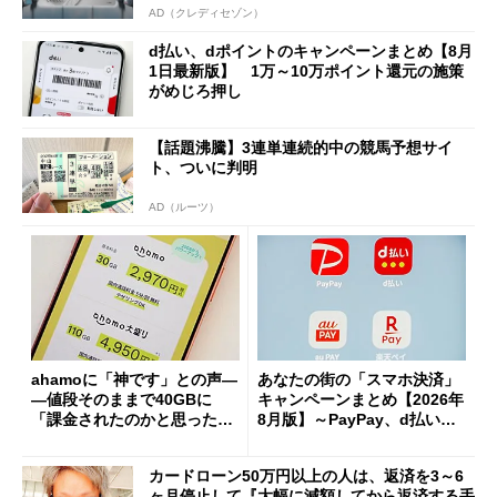
AD（クレディセゾン）
d払い、dポイントのキャンペーンまとめ【8月
1日最新版】 1万～10万ポイント還元の施策
がめじろ押し
【話題沸騰】3連単連続的中の競馬予想サイ
ト、ついに判明
AD（ルーツ）
ahamoに「神です」との声―
あなたの街の「スマホ決済」
―値段そのままで40GBに
キャンペーンまとめ【2026年
「課金されたのかと思った」
8月版】～PayPay、d払い、a
と戸惑いも
u PAY、楽天ペイ
カードローン50万円以上の人は、返済を3～6
ヶ月停止して『大幅に減額してから返済する手