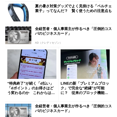
夏の暑さ対策グッズでよく見掛ける「ペルチェ
素子」ってなんだ？ 賢く使うための注意点も
全経営者・個人事業主が作るべき「圧倒的コス
パのビジネスカード」
AD（クレディセゾン）
“特典終了”が続く「d払い」
LINEの新「プレミアムブロッ
「dポイント」のお得さはど
ク」で完全な“絶縁”が可能
う変わるのか これからは
に？ 従来のブロック機能と
「dカード」の利用が得策？
の決定的な違い
全経営者・個人事業主が作るべき「圧倒的コス
パのビジネスカード」