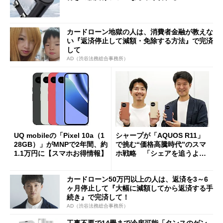
カードローン地獄の人は、消費者金融が教えな
い『返済停止して減額・免除する方法』で完済
して
AD（渋谷法務総合事務所）
UQ mobileの「Pixel 10a（1
シャープが「AQUOS R11」
28GB）」がMNPで2年間、約
で挑む“価格高騰時代”のスマ
1.1万円に【スマホお得情報】
ホ戦略 「シェアを追うより
も既存ユーザーを大切に」
カードローン50万円以上の人は、返済を3～6
ヶ月停止して『大幅に減額してから返済する手
続き』で完済して！
AD（渋谷法務総合事務所）
工事不要で14畳まで冷房可能「タンスのゲン