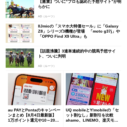
【激震】ついに“プロも認めた予想サイト”が明
らかに
AD（ルーツ）
IIJmioの「スマホ大特価セール」に「Galaxy
Z8」シリーズ3機種が登場 「moto g37j」や
「OPPO Find X9 Ultra」も
【話題沸騰】3連単連続的中の競馬予想サイ
ト、ついに判明
AD（ルーツ）
au PAYとPontaのキャンペー
UQ mobileとY!mobileの「セ
ンまとめ【8月4日最新版】
ット割なし」新割引を比較
1万ポイント還元や10～20％
ahamo、LINEMO、楽天モバ
還元あり
イルよりもお得？