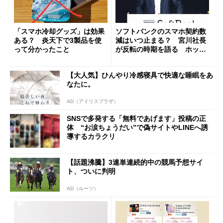
「スマホ冷却グッズ」は効果
ソフトバンクのスマホ契約数
ある？ 炎天下で3製品を使
減はいつ止まる？ 宮川社長
って分かったこと
が反転の時期を語る ホッピ
ング対策は「真剣にやりすぎ
た」
【大人気】ひんやり冷感寝具で快適な睡眠をあ
なたに。
AD（アイリスプラザ）
SNSで多発する「無料であげます」投稿の正
体 “お涙ちょうだい”で偽サイトやLINEへ誘
導するカラクリ
【話題沸騰】3連単連続的中の競馬予想サイ
ト、ついに判明
AD（ルーツ）