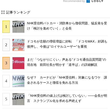
Recommended by
記事ランキング
NHK受信料パトカー・消防車から徴収問題、猛反発を受
け「検討を進めていく」と会長
ドコモが念願の増収増益に好転 「ドコモMAX」好調も
後押し、今後は“ロイヤルユーザー”を重視
まだ「つながりにくい」声ある“ドコモ通信品質問題”の
現在地 前田社長が明かす「道半ば」の詳細解説
なぜ？ カーナビが「NHK受信料」対象になるワケ 課
金されるケースと徴収を免れる方法
「NHK受信料の値上げは検討していない」――会長が明
言 スクランブル化を求める声絶えず