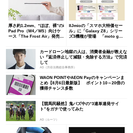
厚さ約1.2mm、“ほぼ、裸”のi
IIJmioの「スマホ大特価セー
Pad Pro（M4／M5）向けケ
ル」に「Galaxy Z8」シリー
ース「The Frost Air」発売
ズ3機種が登場 「moto g37
ケースフィニットから
j」や「OPPO Find X9 Ultr
a」も
カードローン地獄の人は、消費者金融が教えな
い『返済停止して減額・免除する方法』で完済
して
AD（渋谷法務総合事務所）
WAON POINTやAEON Payのキャンペーンま
とめ【8月6日最新版】 ポイント10～20倍の
獲得チャンス多数
【競馬民騒然】鬼バズ中の“3連単連発サイ
ト”をガチで使ってみた
AD（ルーツ）