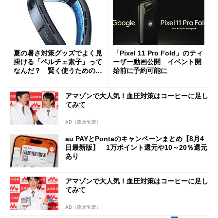
夏の暑さ対策グッズでよく見
「Pixel 11 Pro Fold」のティ
掛ける「ペルチェ素子」って
ーザー動画公開 イベント開
なんだ？ 賢く使うための注
始前に予約可能に
意点も
アマゾンで大人気！血圧対策はコーヒーに足し
てみて
AD（森永乳業）
au PAYとPontaのキャンペーンまとめ【8月4
日最新版】 1万ポイント還元や10～20％還元
あり
アマゾンで大人気！血圧対策はコーヒーに足し
てみて
AD（森永乳業）