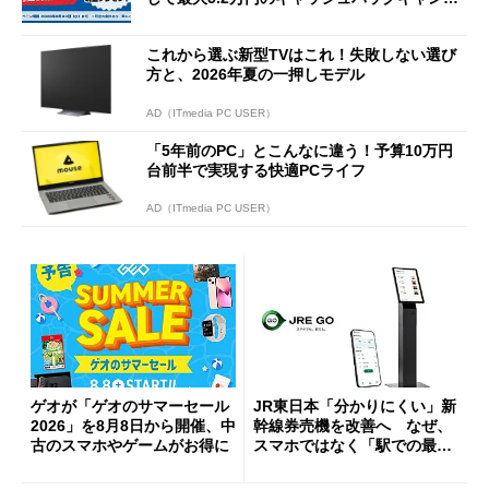
ーンを開催
これから選ぶ新型TVはこれ！失敗しない選び
方と、2026年夏の一押しモデル
AD（ITmedia PC USER）
「5年前のPC」とこんなに違う！予算10万円
台前半で実現する快適PCライフ
AD（ITmedia PC USER）
ゲオが「ゲオのサマーセール
JR東日本「分かりにくい」新
2026」を8月8日から開催、中
幹線券売機を改善へ なぜ、
古のスマホやゲームがお得に
スマホではなく「駅での最短
1分購入」を実現？