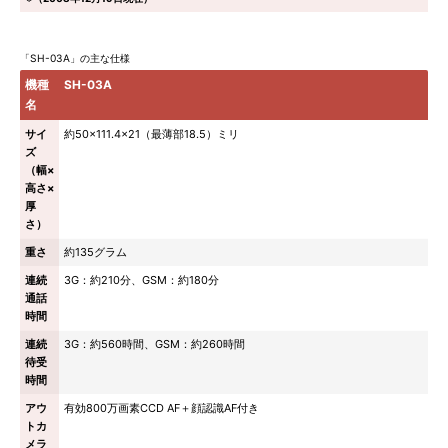
「SH-03A」の主な仕様
機種
SH-03A
名
サイ
約50×111.4×21（最薄部18.5）ミリ
ズ
（幅×
高さ×
厚
さ）
重さ
約135グラム
連続
3G：約210分、GSM：約180分
通話
時間
連続
3G：約560時間、GSM：約260時間
待受
時間
アウ
有効800万画素CCD AF＋顔認識AF付き
トカ
メラ