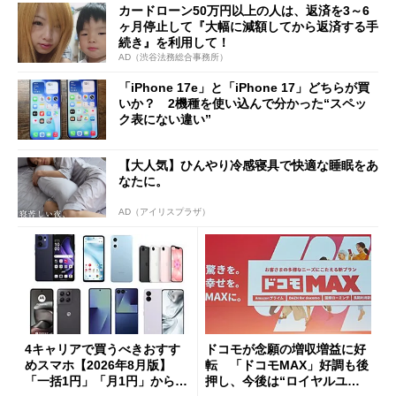
カードローン50万円以上の人は、返済を3～6
ヶ月停止して『大幅に減額してから返済する手
続き』を利用して！
AD（渋谷法務総合事務所）
「iPhone 17e」と「iPhone 17」どちらが買
いか？ 2機種を使い込んで分かった“スペッ
ク表にない違い”
【大人気】ひんやり冷感寝具で快適な睡眠をあ
なたに。
AD（アイリスプラザ）
4キャリアで買うべきおすす
ドコモが念願の増収増益に好
めスマホ【2026年8月版】
転 「ドコモMAX」好調も後
「一括1円」「月1円」からお
押し、今後は“ロイヤルユー