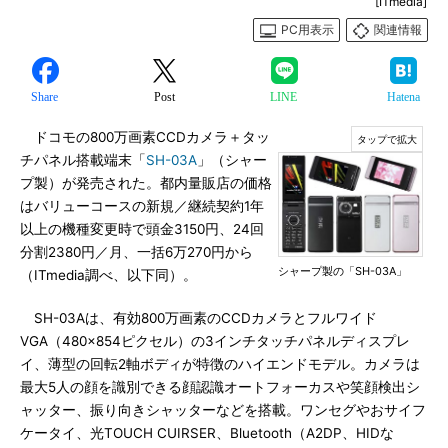
[ITmedia]
PC用表示
関連情報
Share
Post
LINE
Hatena
ドコモの800万画素CCDカメラ＋タッ
チパネル搭載端末「
SH-03A
」（シャー
プ製）が発売された。都内量販店の価格
はバリューコースの新規／継続契約1年
以上の機種変更時で頭金3150円、24回
分割2380円／月、一括6万270円から
シャープ製の「SH-03A」
（ITmedia調べ、以下同）。
SH-03Aは、有効800万画素のCCDカメラとフルワイド
VGA（480×854ピクセル）の3インチタッチパネルディスプレ
イ、薄型の回転2軸ボディが特徴のハイエンドモデル。カメラは
最大5人の顔を識別できる顔認識オートフォーカスや笑顔検出シ
ャッター、振り向きシャッターなどを搭載。ワンセグやおサイフ
ケータイ、光TOUCH CUIRSER、Bluetooth（A2DP、HIDな