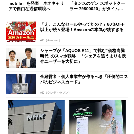
mobile」を発表 ネオキャリ
「タンスのゲン スポットクー
アで自由な通信環境へ
ラー 79800020」がタイムセ
ールで10％オフの5万3999円
に
「え、こんなセールやってたの？」80％OFF
以上が続々登場！Amazonの本気が凄すぎる
AD（Amazon）
シャープが「AQUOS R11」で挑む“価格高騰
時代”のスマホ戦略 「シェアを追うよりも既
存ユーザーを大切に」
全経営者・個人事業主が作るべき「圧倒的コス
パのビジネスカード」
AD（クレディセゾン）