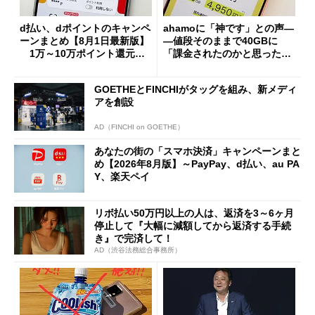
d払い、dポイントのキャンペ
ahamoに「神です」との声―
ーンまとめ【8月1日最新版】
―値段そのままで40GBに
1万～10万ポイント還元の
「課金されたのかと思った」
施策がめじろ押し
と戸惑いも
GOETHEとFINCHIがタッグを組み、新メディ
アを創設
AD（FINCHI on GOETHE）
あなたの街の「スマホ決済」キャンペーンまと
め【2026年8月版】～PayPay、d払い、au PA
Y、楽天ペイ
リボ払い50万円以上の人は、返済を3～6ヶ月
停止して『大幅に減額してから返済する手続
き』で完済して！
AD（渋谷法務総合事務所）