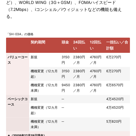
ど）、WORLD WING（3G＋GSM）、FOMAハイスピード
（7.2Mbps）、iコンシェル／iウィジェットなどの機能も備え
る。
「SH-03A」の価格
契約期間
頭金
24回払
12回払
一括払い／合
い
い
計額
バリューコー
新規
3150
2380円
4760円
6万270円
ス
円
／月
／月
機種変更（12カ月
3150
2380円
4760円
6万270円
超）
円
／月
／月
機種変更（12カ月
9450
2380円
4760円
6万6570円
未満）
円
／月
／月
ベーシックコ
新規
─
4万4520円
ース
機種変更（12カ月
─
4万4520円
超）
機種変更（12カ月
─
5万820円
未満）
※（2008年12月19日現在）