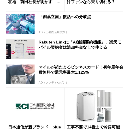
在地 前田社長が明かす「道
けファンなら乗り切れる？
半ば」の詳細解説
「創薬立国」復活への分岐点
AD（三菱総合研究所）
Rakuten Linkに「AI通話要約機能」、楽天モ
バイル契約者は追加料金なしで使える
マイルが超たまるビジネスカード！初年度年会
費無料で還元率最大1.125%
AD（クレディセゾン）
日本通信が新ブランド「blue
工事不要で14畳まで冷房可能