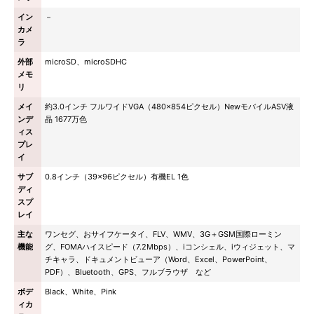
イン
－
カメ
ラ
外部
microSD、microSDHC
メモ
リ
メイ
約3.0インチ フルワイドVGA（480×854ピクセル）NewモバイルASV液
ンデ
晶 1677万色
ィス
プレ
イ
サブ
0.8インチ（39×96ピクセル）有機EL 1色
ディ
スプ
レイ
主な
ワンセグ、おサイフケータイ、FLV、WMV、3G＋GSM国際ローミン
機能
グ、FOMAハイスピード（7.2Mbps）、iコンシェル、iウィジェット、マ
チキャラ、ドキュメントビューア（Word、Excel、PowerPoint、
PDF）、Bluetooth、GPS、フルブラウザ など
ボデ
Black、White、Pink
ィカ