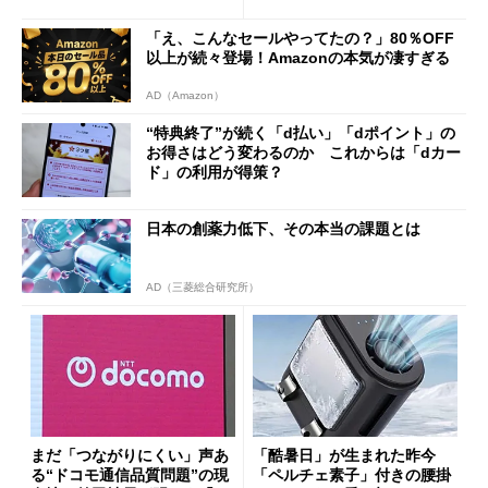
得なiPhone／Pixel／Galaxy
ザー”を重視
まで
「え、こんなセールやってたの？」80％OFF
以上が続々登場！Amazonの本気が凄すぎる
AD（Amazon）
“特典終了”が続く「d払い」「dポイント」の
お得さはどう変わるのか これからは「dカー
ド」の利用が得策？
日本の創薬力低下、その本当の課題とは
AD（三菱総合研究所）
まだ「つながりにくい」声あ
「酷暑日」が生まれた昨今
る“ドコモ通信品質問題”の現
「ペルチェ素子」付きの腰掛