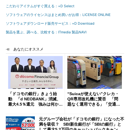
こだわりアイテムがすぐ買える：+D Select
ソフトウェアのライセンスはまとめ買いがお得：LICENSE ONLINE
ソフトウェアダウンロード販売サービス：+D Download
製品を選ぶ、調べる、比較する：ITmedia 製品NAVI
あなたにオススメ
「ドコモの銀行」きょう始
“Suicaが使えない”クレカ・
動 「d NEOBANK」消滅、
QR専用改札機に賛否 「問
最大4.5％還元 強みは何か解
題なく運用できる」「交通系I
説
Cの方がスムーズ」
元グループ会社が「ドコモの銀行」になった不
満を吸収？ SBI新生銀行が「SBIの銀行」と
して最大5.2万円のキャッシュバックキャンペ