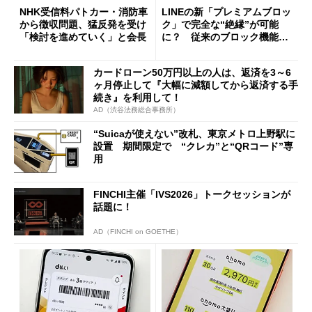
NHK受信料パトカー・消防車
LINEの新「プレミアムブロッ
から徴収問題、猛反発を受け
ク」で完全な“絶縁”が可能
「検討を進めていく」と会長
に？ 従来のブロック機能と
の決定的な違い
カードローン50万円以上の人は、返済を3～6
ヶ月停止して『大幅に減額してから返済する手
続き』を利用して！
AD（渋谷法務総合事務所）
“Suicaが使えない”改札、東京メトロ上野駅に
設置 期間限定で “クレカ”と“QRコード”専
用
FINCHI主催「IVS2026」トークセッションが
話題に！
AD（FINCHI on GOETHE）