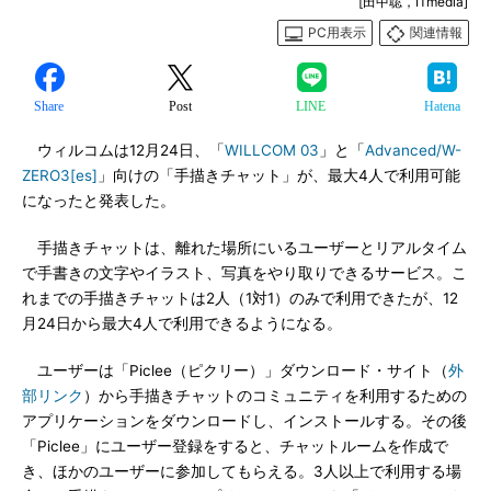
[田中聡，ITmedia]
PC用表示
関連情報
Share
Post
LINE
Hatena
ウィルコムは12月24日、「
WILLCOM 03
」と「
Advanced/W-
ZERO3[es]
」向けの「手描きチャット」が、最大4人で利用可能
になったと発表した。
手描きチャットは、離れた場所にいるユーザーとリアルタイム
で手書きの文字やイラスト、写真をやり取りできるサービス。こ
れまでの手描きチャットは2人（1対1）のみで利用できたが、12
月24日から最大4人で利用できるようになる。
ユーザーは「Piclee（ピクリー）」ダウンロード・サイト（
外
部リンク
）から手描きチャットのコミュニティを利用するための
アプリケーションをダウンロードし、インストールする。その後
「Piclee」にユーザー登録をすると、チャットルームを作成で
き、ほかのユーザーに参加してもらえる。3人以上で利用する場