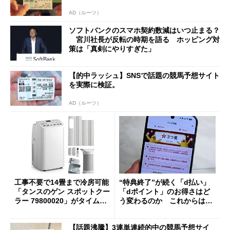
AD（ルーツ）
ソフトバンクのスマホ契約数減はいつ止まる？
宮川社長が反転の時期を語る ホッピング対
策は「真剣にやりすぎた」
【的中ラッシュ】SNSで話題の競馬予想サイト
を実際に検証。
AD（ルーツ）
工事不要で14畳まで冷房可能
“特典終了”が続く「d払い」
「タンスのゲン スポットクー
「dポイント」のお得さはど
ラー 79800020」がタイムセ
う変わるのか これからは
ールで10％オフの5万3999円
「dカード」の利用が得策？
に
【話題沸騰】3連単連続的中の競馬予想サイ