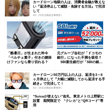
カードローン地獄の人は、消費者金融が教えな
い『返済停止して減額・免除する方法』で完済
して
AD（渋谷法務総合事務所）
「酷暑日」が生まれた昨今
元グループ会社が「ドコモの
「ペルチェ素子」付きの腰掛
銀行」になった不満を吸収？
けファンなら乗り切れる？
SBI新生銀行が「SBIの銀
行」として最大5.2万円のキャ
ッシュバックキャンペーンを
カードローン50万円以上の人は、返済を3～6
開催
ヶ月停止して『大幅に減額してから返済する手
続き』で完済して！
AD（渋谷法務総合事務所）
“Suicaが使えない”改札、東京メトロ上野駅に
設置 期間限定で “クレカ”と“QRコード”専
用