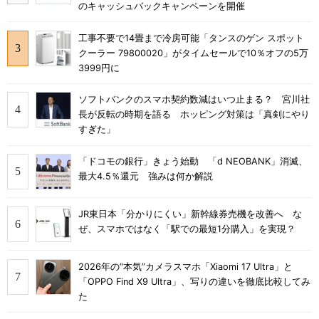
のキャッシュバックキャンペーンを開催
工事不要で14畳まで冷房可能「タンスのゲン スポット
クーラー 79800020」がタイムセールで10％オフの5万
3999円に
ソフトバンクのスマホ契約数減はいつ止まる？ 宮川社
長が反転の時期を語る ホッピング対策は「真剣にやり
すぎた」
「ドコモの銀行」きょう始動 「d NEOBANK」消滅、
最大4.5％還元 強みは何か解説
JR東日本「分かりにくい」新幹線券売機を改善へ な
ぜ、スマホではなく「駅での最短1分購入」を実現？
2026年の“本気”カメラスマホ「Xiaomi 17 Ultra」と
「OPPO Find X9 Ultra」、写りの違いを徹底比較してみ
た