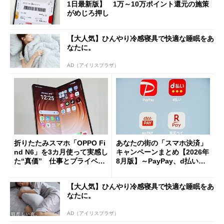
1日最新版】 1万～10万ポイント還元の施策
がめじろ押し
【大人気】ひんやり冷感寝具で快適な睡眠をあ
なたに。
AD（アイリスプラザ）
折りたたみスマホ「OPPO Fi
あなたの街の「スマホ決済」
nd N6」を3カ月使って実感し
キャンペーンまとめ【2026年
た“真価” 仕事とプライベー
8月版】～PayPay、d払い、a
トで大活躍
u PAY、楽天ペイ
【大人気】ひんやり冷感寝具で快適な睡眠をあ
なたに。
AD（アイリスプラザ）