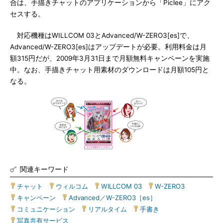
合は、手描きチャットのアプリケーションから「Piclee」にアク
セスする。
対応機種はWILLCOM 03とAdvanced/W-ZERO3[es]で、
Advanced/W-ZERO3[es]はアップデートが必要。利用料金は月
額315円だが、2009年3月31日まで月額無料キャンペーンを実施
中。なお、手描きチャット用素材のダウンロードは月額105円と
なる。
関連キーワード
チャット
|
ウィルコム
|
WILLCOM 03
|
W-ZERO3
|
キャンペーン
|
Advanced／W-ZERO3［es］
|
コミュニケーション
|
リアルタイム
|
手書き
|
写真共有サービス