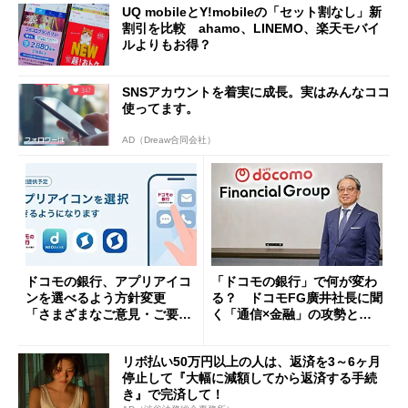
UQ mobileとY!mobileの「セット割なし」新
割引を比較 ahamo、LINEMO、楽天モバイ
ルよりもお得？
SNSアカウントを着実に成長。実はみんなココ
使ってます。
AD（Dreaw合同会社）
ドコモの銀行、アプリアイコ
「ドコモの銀行」で何が変わ
ンを選べるよう方針変更
る？ ドコモFG廣井社長に聞
「さまざまなご意見・ご要望
く「通信×金融」の攻勢とグ
を踏まえ」
ループ戦略
リボ払い50万円以上の人は、返済を3～6ヶ月
停止して『大幅に減額してから返済する手続
き』で完済して！