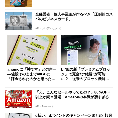
全経営者・個人事業主が作るべき「圧倒的コス
パのビジネスカード」
AD（クレディセゾン）
ahamoに「神です」との声―
LINEの新「プレミアムブロッ
―値段そのままで40GBに
ク」で完全な“絶縁”が可能
「課金されたのかと思った」
に？ 従来のブロック機能と
と戸惑いも
の決定的な違い
「え、こんなセールやってたの？」80％OFF
以上が続々登場！Amazonの本気が凄すぎる
AD（Amazon）
d払い、dポイントのキャンペーンまとめ【8月