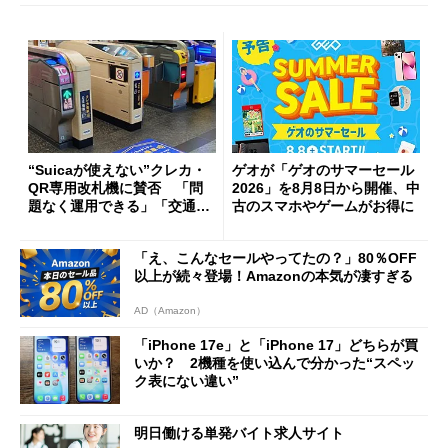
“Suicaが使えない”クレカ・
ゲオが「ゲオのサマーセール
QR専用改札機に賛否 「問
2026」を8月8日から開催、中
題なく運用できる」「交通系I
古のスマホやゲームがお得に
Cの方がスムーズ」
「え、こんなセールやってたの？」80％OFF
以上が続々登場！Amazonの本気が凄すぎる
AD（Amazon）
「iPhone 17e」と「iPhone 17」どちらが買
いか？ 2機種を使い込んで分かった“スペッ
ク表にない違い”
明日働ける単発バイト求人サイト