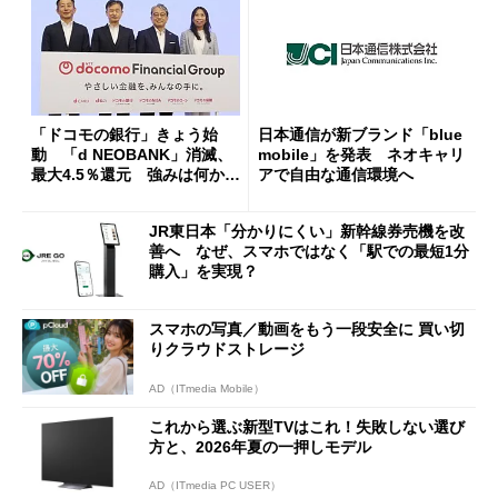
「ドコモの銀行」きょう始
日本通信が新ブランド「blue
動 「d NEOBANK」消滅、
mobile」を発表 ネオキャリ
最大4.5％還元 強みは何か解
アで自由な通信環境へ
説
JR東日本「分かりにくい」新幹線券売機を改
善へ なぜ、スマホではなく「駅での最短1分
購入」を実現？
スマホの写真／動画をもう一段安全に 買い切
りクラウドストレージ
AD（ITmedia Mobile）
これから選ぶ新型TVはこれ！失敗しない選び
方と、2026年夏の一押しモデル
AD（ITmedia PC USER）