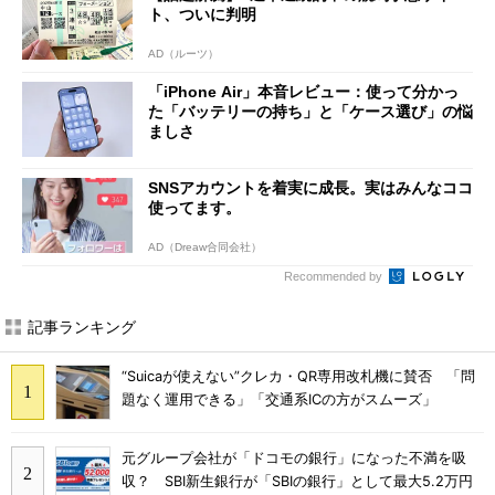
ト、ついに判明
AD（ルーツ）
「iPhone Air」本音レビュー：使って分かっ
た「バッテリーの持ち」と「ケース選び」の悩
ましさ
SNSアカウントを着実に成長。実はみんなココ
使ってます。
AD（Dreaw合同会社）
Recommended by
記事ランキング
“Suicaが使えない”クレカ・QR専用改札機に賛否 「問
題なく運用できる」「交通系ICの方がスムーズ」
元グループ会社が「ドコモの銀行」になった不満を吸
収？ SBI新生銀行が「SBIの銀行」として最大5.2万円