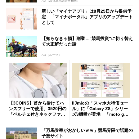
AD（渋谷法務総合事務所）
新しい「マイナアプリ」は8月25日から提供予
定 「マイナポータル」アプリのアップデート
として
【知らなきゃ損】副業→”競馬投資”に切り替え
て大正解だった話
AD（ルーツ）
【3COINS】首から掛けてハ
IIJmioの「スマホ大特価セー
ンズフリーで使用、3520円の
ル」に「Galaxy Z8」シリー
「ペルチェ付きネックファ
ズ3機種が登場 「moto g37
ン」
j」や「OPPO Find X9 Ultr
a」も
「万馬券率がおかしいｗｗ」競馬界隈で話題の
予想サイト