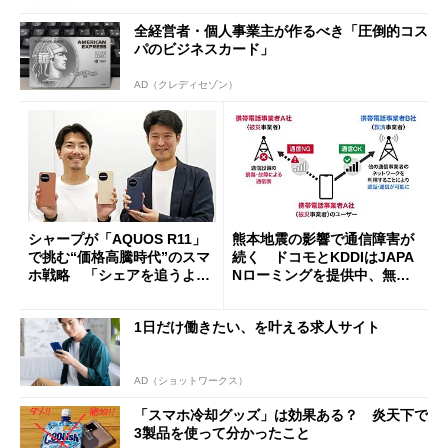
全経営者・個人事業主が作るべき「圧倒的コス
パのビジネスカード」
AD（クレディセゾン）
シャープが「AQUOS R11」
熊本地震の影響で通信障害が
で挑む“価格高騰時代”のスマ
続く ドコモとKDDIはJAPA
ホ戦略 「シェアを追うより
Nローミングを提供中、無料
も既存ユーザーを大切に」
Wi-Fi「00000JAPAN」も開
放
1日だけ働きたい、を叶える求人サイト
AD（ショットワークス）
「スマホ冷却グッズ」は効果ある？ 炎天下で
3製品を使って分かったこと