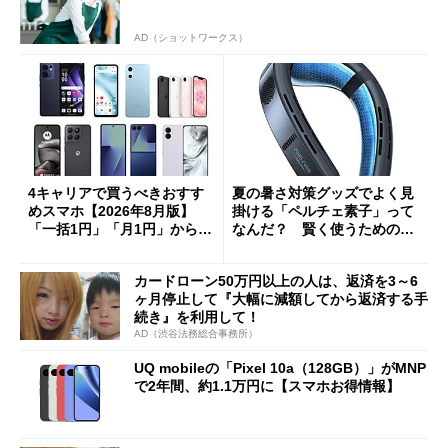
AD（ショットワークス）
4キャリアで買うべきおすす
夏の暑さ対策グッズでよく見
めスマホ【2026年8月版】
掛ける「ペルチェ素子」って
「一括1円」「月1円」からお
なんだ？ 賢く使うための注
得なiPhone／Pixel／Galaxy
意点も
まで
カードローン50万円以上の人は、返済を3～6
ヶ月停止して『大幅に減額してから返済する手
続き』を利用して！
AD（渋谷法務総合事務所）
UQ mobileの「Pixel 10a（128GB）」がMNP
で2年間、約1.1万円に【スマホお得情報】