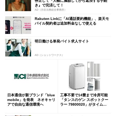
停止して『大幅に減額してから返済する手続
き』で完済して！
AD（渋谷法務総合事務所）
Rakuten Linkに「AI通話要約機能」、楽天モ
バイル契約者は追加料金なしで使える
明日働ける単発バイト求人サイト
AD（ショットワークス）
日本通信が新ブランド「blue
工事不要で14畳まで冷房可能
mobile」を発表 ネオキャリ
「タンスのゲン スポットクー
アで自由な通信環境へ
ラー 79800020」がタイムセ
ールで10％オフの5万3999円
に