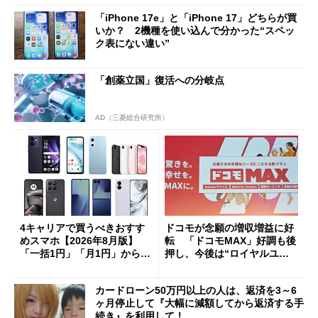
「iPhone 17e」と「iPhone 17」どちらが買
いか？ 2機種を使い込んで分かった“スペッ
ク表にない違い”
「創薬立国」復活への分岐点
AD（三菱総合研究所）
4キャリアで買うべきおすす
ドコモが念願の増収増益に好
めスマホ【2026年8月版】
転 「ドコモMAX」好調も後
「一括1円」「月1円」からお
押し、今後は“ロイヤルユー
得なiPhone／Pixel／Galaxy
ザー”を重視
まで
カードローン50万円以上の人は、返済を3～6
ヶ月停止して『大幅に減額してから返済する手
続き』を利用して！