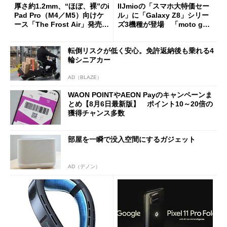
厚さ約1.2mm、“ほぼ、裸”のi
IIJmioの「スマホ大特価セー
Pad Pro（M4／M5）向けケ
ル」に「Galaxy Z8」シリー
ース「The Frost Air」発売
ズ3機種が登場 「moto g37
ケースフィニットから
j」や「OPPO Find X9 Ultr
a」も
転倒リスクが低く安心。免許返納後も乗れる4
輪シニアカー
AD（BLAZE）
WAON POINTやAEON Payのキャンペーンま
とめ【8月6日最新版】 ポイント10～20倍の
獲得チャンス多数
部屋を一瞬で没入空間にするガジェット
AD（デノン）