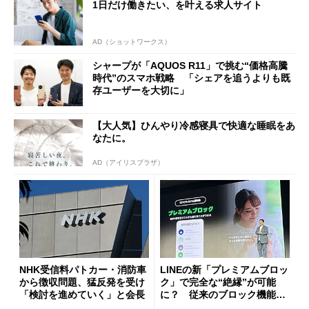
1日だけ働きたい、を叶える求人サイト
AD（ショットワークス）
シャープが「AQUOS R11」で挑む“価格高騰
時代”のスマホ戦略 「シェアを追うよりも既
存ユーザーを大切に」
【大人気】ひんやり冷感寝具で快適な睡眠をあ
なたに。
AD（アイリスプラザ）
NHK受信料パトカー・消防車
LINEの新「プレミアムブロッ
から徴収問題、猛反発を受け
ク」で完全な“絶縁”が可能
「検討を進めていく」と会長
に？ 従来のブロック機能と
の決定的な違い