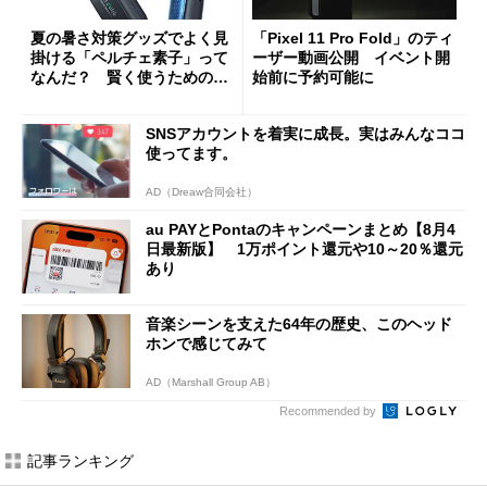
夏の暑さ対策グッズでよく見
「Pixel 11 Pro Fold」のティ
掛ける「ペルチェ素子」って
ーザー動画公開 イベント開
なんだ？ 賢く使うための注
始前に予約可能に
意点も
SNSアカウントを着実に成長。実はみんなココ
使ってます。
AD（Dreaw合同会社）
au PAYとPontaのキャンペーンまとめ【8月4
日最新版】 1万ポイント還元や10～20％還元
あり
音楽シーンを支えた64年の歴史、このヘッド
ホンで感じてみて
AD（Marshall Group AB）
Recommended by
記事ランキング