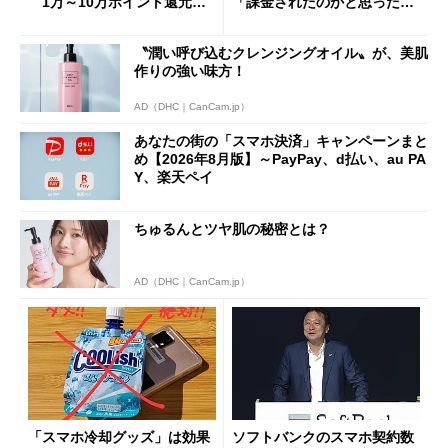
1万～10万ポイント還元の
「課金されたのかと思った」
施策がめじろ押し
と戸惑いも
〝潤い呼び込むクレンジングオイル〟が、美肌
作りの強い味方！
AD（DHC｜CanCam.jp）
あなたの街の「スマホ決済」キャンペーンまと
め【2026年8月版】～PayPay、d払い、au PA
Y、楽天ペイ
ちゅるんとツヤ肌の秘密とは？
AD（DHC｜CanCam.jp）
「スマホ冷却グッズ」は効果
ソフトバンクのスマホ契約数