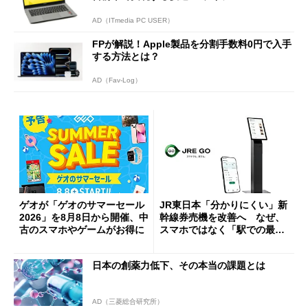
AD（ITmedia PC USER）
FPが解説！Apple製品を分割手数料0円で入手
する方法とは？
AD（Fav-Log）
ゲオが「ゲオのサマーセール
JR東日本「分かりにくい」新
2026」を8月8日から開催、中
幹線券売機を改善へ なぜ、
古のスマホやゲームがお得に
スマホではなく「駅での最短
1分購入」を実現？
日本の創薬力低下、その本当の課題とは
AD（三菱総合研究所）