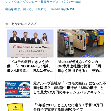
ソフトウェアダウンロード販売サービス：+D Download
製品を選ぶ、調べる、比較する：ITmedia 製品NAVI
あなたにオススメ
「ドコモの銀行」きょう始
“Suicaが使えない”クレカ・
動 「d NEOBANK」消滅、
QR専用改札機に賛否 「問
最大4.5％還元 強みは何か解
題なく運用できる」「交通系I
説
Cの方がスムーズ」
元グループ会社が「ドコモの銀行」になった不
満を吸収？ SBI新生銀行が「SBIの銀行」と
して最大5.2万円のキャッシュバックキャンペ
ーンを開催
「5年前のPC」とこんなに違う！予算10万円
台前半で実現する快適PCライフ