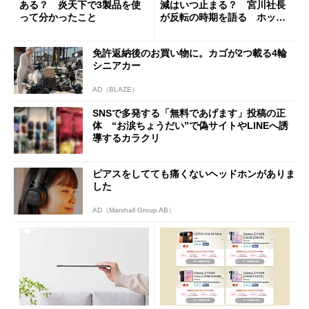
ある？ 炎天下で3製品を使
減はいつ止まる？ 宮川社長
って分かったこと
が反転の時期を語る ホッピ
ング対策は「真剣にやりすぎ
た」
免許返納後のお買い物に。カゴが2つ載る4輪
シニアカー
AD（BLAZE）
SNSで多発する「無料であげます」投稿の正
体 “お涙ちょうだい”で偽サイトやLINEへ誘
導するカラクリ
ピアスをしてても痛くないヘッドホンがありま
した
AD（Marshall Group AB）