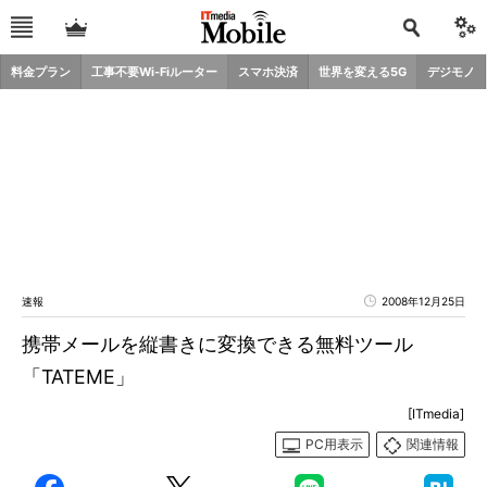
料金プラン
工事不要Wi-Fiルーター
スマホ決済
世界を変える5G
デジモノ
速報
2008年12月25日
携帯メールを縦書きに変換できる無料ツール
「TATEME」
[ITmedia]
PC用表示
関連情報