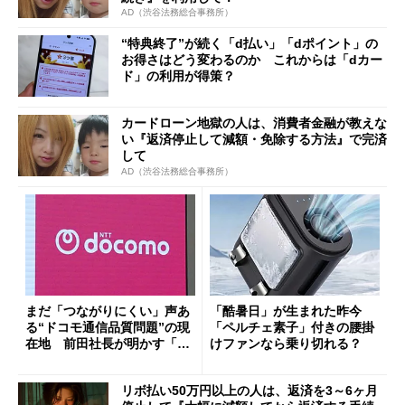
AD（渋谷法務総合事務所）
“特典終了”が続く「d払い」「dポイント」の
お得さはどう変わるのか これからは「dカー
ド」の利用が得策？
カードローン地獄の人は、消費者金融が教えな
い『返済停止して減額・免除する方法』で完済
して
AD（渋谷法務総合事務所）
まだ「つながりにくい」声あ
「酷暑日」が生まれた昨今
る“ドコモ通信品質問題”の現
「ペルチェ素子」付きの腰掛
在地 前田社長が明かす「道
けファンなら乗り切れる？
半ば」の詳細解説
リボ払い50万円以上の人は、返済を3～6ヶ月