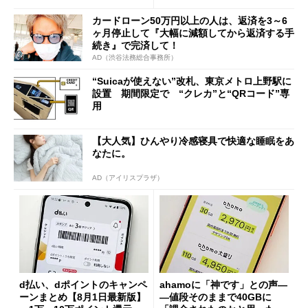
カードローン50万円以上の人は、返済を3～6
ヶ月停止して『大幅に減額してから返済する手
続き』で完済して！
AD（渋谷法務総合事務所）
“Suicaが使えない”改札、東京メトロ上野駅に
設置 期間限定で “クレカ”と“QRコード”専
用
【大人気】ひんやり冷感寝具で快適な睡眠をあ
なたに。
AD（アイリスプラザ）
d払い、dポイントのキャンペ
ahamoに「神です」との声―
ーンまとめ【8月1日最新版】
―値段そのままで40GBに