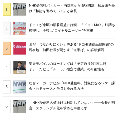
NHK受信料パトカー・消防車から徴収問題、猛反発を受
け「検討を進めていく」と会長
ドコモが念願の増収増益に好転 「ドコモMAX」好調も
後押し、今後は“ロイヤルユーザー”を重視
まだ「つながりにくい」声ある“ドコモ通信品質問題”の
現在地 前田社長が明かす「道半ば」の詳細解説
楽天モバイルのローミングは「予定通り9月末に終
了」 ただし「ルーラル限定で継続」の可能性も
なぜ？ カーナビが「NHK受信料」対象になるワケ 課
金されるケースと徴収を免れる方法
「NHK受信料の値上げは検討していない」――会長が明
言 スクランブル化を求める声絶えず