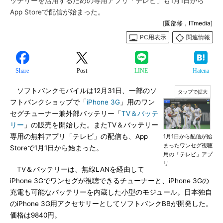
ッテリーを活用するための専用アプリ「テレビ」も1月1日から
App Storeで配信が始まった。
[園部修，ITmedia]
PC用表示
関連情報
Share
Post
LINE
Hatena
ソフトバンクモバイルは12月31日、一部のソ
フトバンクショップで「
iPhone 3G
」用のワン
セグチューナー兼外部バッテリー「
TV＆バッテ
リー
」の販売を開始した。またTV＆バッテリー
専用の無料アプリ「テレビ」の配信も、App
1月1日から配信が始
まったワンセグ視聴
Storeで1月1日から始まった。
用の「テレビ」アプ
リ
TV＆バッテリーは、無線LANを経由して
iPhone 3Gでワンセグが視聴できるチューナーと、iPhone 3Gの
充電も可能なバッテリーを内蔵した小型のモジュール。日本独自
のiPhone 3G用アクセサリーとしてソフトバンクBBが開発した。
価格は9840円。