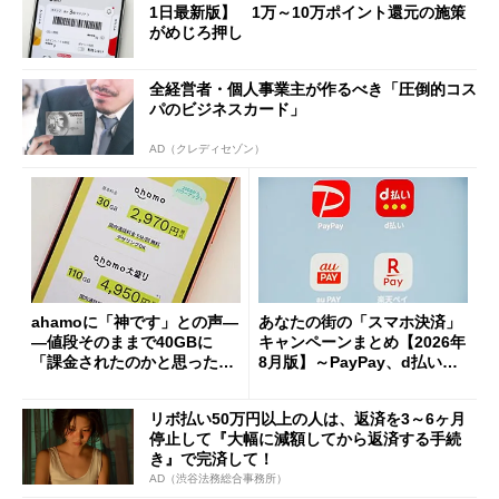
1日最新版】 1万～10万ポイント還元の施策
がめじろ押し
全経営者・個人事業主が作るべき「圧倒的コス
パのビジネスカード」
AD（クレディセゾン）
ahamoに「神です」との声―
あなたの街の「スマホ決済」
―値段そのままで40GBに
キャンペーンまとめ【2026年
「課金されたのかと思った」
8月版】～PayPay、d払い、a
と戸惑いも
u PAY、楽天ペイ
リボ払い50万円以上の人は、返済を3～6ヶ月
停止して『大幅に減額してから返済する手続
き』で完済して！
AD（渋谷法務総合事務所）