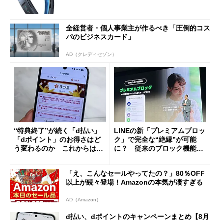
全経営者・個人事業主が作るべき「圧倒的コス
パのビジネスカード」
AD（クレディセゾン）
“特典終了”が続く「d払い」
LINEの新「プレミアムブロッ
「dポイント」のお得さはど
ク」で完全な“絶縁”が可能
う変わるのか これからは
に？ 従来のブロック機能と
「dカード」の利用が得策？
の決定的な違い
「え、こんなセールやってたの？」80％OFF
以上が続々登場！Amazonの本気が凄すぎる
AD（Amazon）
d払い、dポイントのキャンペーンまとめ【8月