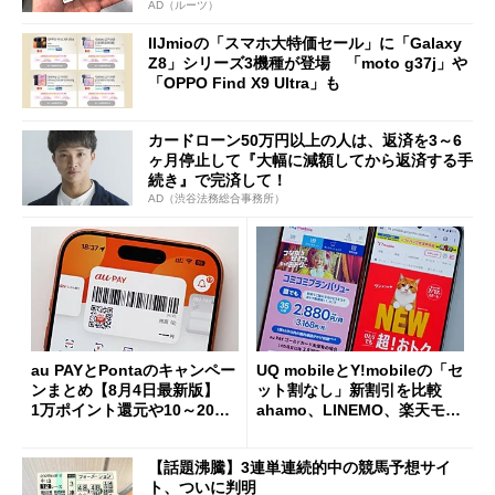
AD（ルーツ）
IIJmioの「スマホ大特価セール」に「Galaxy
Z8」シリーズ3機種が登場 「moto g37j」や
「OPPO Find X9 Ultra」も
カードローン50万円以上の人は、返済を3～6
ヶ月停止して『大幅に減額してから返済する手
続き』で完済して！
AD（渋谷法務総合事務所）
au PAYとPontaのキャンペー
UQ mobileとY!mobileの「セ
ンまとめ【8月4日最新版】
ット割なし」新割引を比較
1万ポイント還元や10～20％
ahamo、LINEMO、楽天モバ
還元あり
イルよりもお得？
【話題沸騰】3連単連続的中の競馬予想サイ
ト、ついに判明