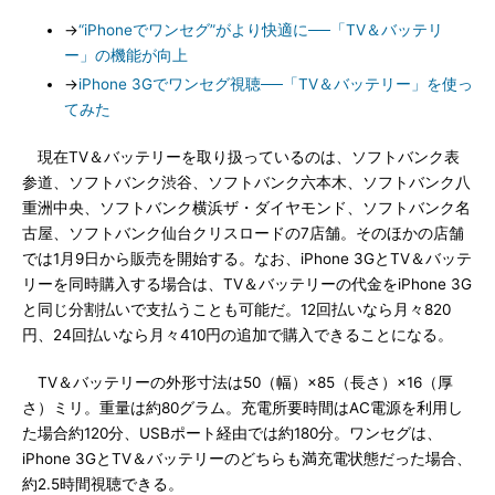
→
“iPhoneでワンセグ”がより快適に──「TV＆バッテリ
ー」の機能が向上
→
iPhone 3Gでワンセグ視聴──「TV＆バッテリー」を使っ
てみた
現在TV＆バッテリーを取り扱っているのは、ソフトバンク表
参道、ソフトバンク渋谷、ソフトバンク六本木、ソフトバンク八
重洲中央、ソフトバンク横浜ザ・ダイヤモンド、ソフトバンク名
古屋、ソフトバンク仙台クリスロードの7店舗。そのほかの店舗
では1月9日から販売を開始する。なお、iPhone 3GとTV＆バッテ
リーを同時購入する場合は、TV＆バッテリーの代金をiPhone 3G
と同じ分割払いで支払うことも可能だ。12回払いなら月々820
円、24回払いなら月々410円の追加で購入できることになる。
TV＆バッテリーの外形寸法は50（幅）×85（長さ）×16（厚
さ）ミリ。重量は約80グラム。充電所要時間はAC電源を利用し
た場合約120分、USBポート経由では約180分。ワンセグは、
iPhone 3GとTV＆バッテリーのどちらも満充電状態だった場合、
約2.5時間視聴できる。