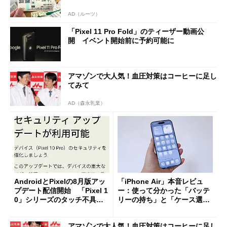
AD（ルーツ）
「Pixel 11 Pro Fold」のティーザー動画公
開 イベント開始前に予約可能に
アマゾンで大人気！血圧対策はコーヒーに足し
てみて
AD（森永乳業）
AndroidとPixelの8月版アッ
「iPhone Air」本音レビュ
プデート配信開始 「Pixel 1
ー：使って分かった「バッテ
0」シリーズのタッチ不具合
リーの持ち」と「ケース選
修正やGPU性能改善なども
び」の悩ましさ
アマゾンで大人気！血圧対策はコーヒーに足し