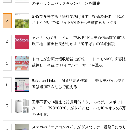
のキャッシュバックキャンペーンを開催
SNSで多発する「無料であげます」投稿の正体 “お涙
ちょうだい”で偽サイトやLINEへ誘導するカラクリ
まだ「つながりにくい」声ある“ドコモ通信品質問題”の
現在地 前田社長が明かす「道半ば」の詳細解説
ドコモが念願の増収増益に好転 「ドコモMAX」好調も
後押し、今後は“ロイヤルユーザー”を重視
Rakuten Linkに「AI通話要約機能」、楽天モバイル契約
者は追加料金なしで使える
工事不要で14畳まで冷房可能「タンスのゲン スポット
クーラー 79800020」がタイムセールで10％オフの5万
3999円に
スマホの「エアコン冷却」がダメなワケ 猛暑日にやり