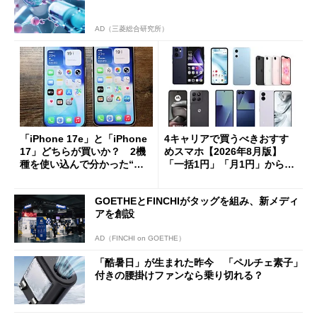
AD（三菱総合研究所）
「iPhone 17e」と「iPhone
4キャリアで買うべきおすす
17」どちらが買いか？ 2機
めスマホ【2026年8月版】
種を使い込んで分かった“ス
「一括1円」「月1円」からお
ペック表にない違い”
得なiPhone／Pixel／Galaxy
まで
GOETHEとFINCHIがタッグを組み、新メディ
アを創設
AD（FINCHI on GOETHE）
「酷暑日」が生まれた昨今 「ペルチェ素子」
付きの腰掛けファンなら乗り切れる？