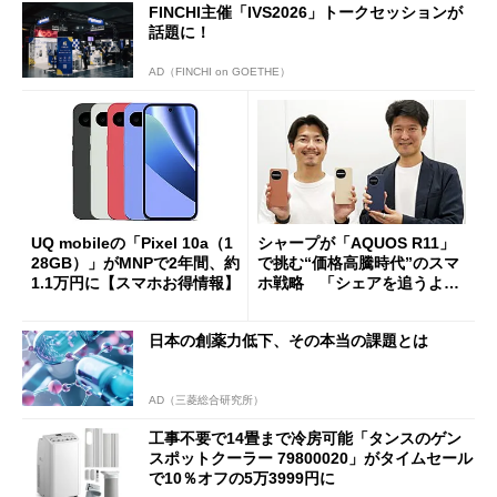
FINCHI主催「IVS2026」トークセッションが
話題に！
AD（FINCHI on GOETHE）
UQ mobileの「Pixel 10a（1
シャープが「AQUOS R11」
28GB）」がMNPで2年間、約
で挑む“価格高騰時代”のスマ
1.1万円に【スマホお得情報】
ホ戦略 「シェアを追うより
も既存ユーザーを大切に」
日本の創薬力低下、その本当の課題とは
AD（三菱総合研究所）
工事不要で14畳まで冷房可能「タンスのゲン
スポットクーラー 79800020」がタイムセール
で10％オフの5万3999円に