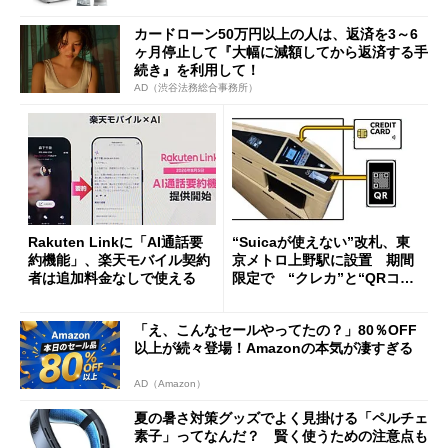
カードローン50万円以上の人は、返済を3～6
ヶ月停止して『大幅に減額してから返済する手
続き』を利用して！
AD（渋谷法務総合事務所）
Rakuten Linkに「AI通話要
“Suicaが使えない”改札、東
約機能」、楽天モバイル契約
京メトロ上野駅に設置 期間
者は追加料金なしで使える
限定で “クレカ”と“QRコー
ド”専用
「え、こんなセールやってたの？」80％OFF
以上が続々登場！Amazonの本気が凄すぎる
AD（Amazon）
夏の暑さ対策グッズでよく見掛ける「ペルチェ
素子」ってなんだ？ 賢く使うための注意点も