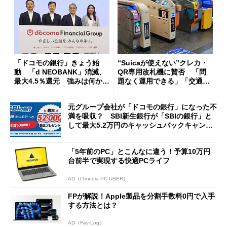
「ドコモの銀行」きょう始
“Suicaが使えない”クレカ・
動 「d NEOBANK」消滅、
QR専用改札機に賛否 「問
最大4.5％還元 強みは何か解
題なく運用できる」「交通系I
説
Cの方がスムーズ」
元グループ会社が「ドコモの銀行」になった不
満を吸収？ SBI新生銀行が「SBIの銀行」と
して最大5.2万円のキャッシュバックキャンペ
ーンを開催
「5年前のPC」とこんなに違う！予算10万円
台前半で実現する快適PCライフ
AD（ITmedia PC USER）
FPが解説！Apple製品を分割手数料0円で入手
する方法とは？
AD（Fav-Log）