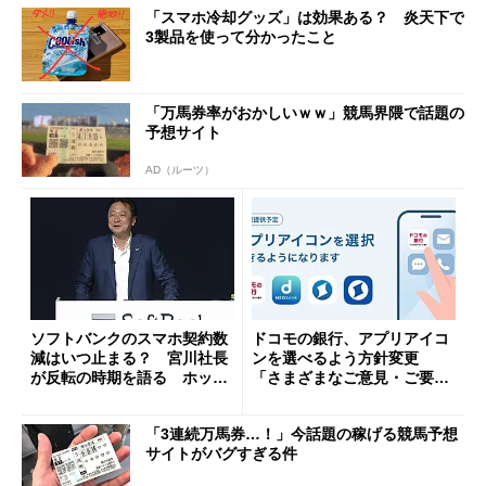
「スマホ冷却グッズ」は効果ある？ 炎天下で
3製品を使って分かったこと
「万馬券率がおかしいｗｗ」競馬界隈で話題の
予想サイト
AD（ルーツ）
ソフトバンクのスマホ契約数
ドコモの銀行、アプリアイコ
減はいつ止まる？ 宮川社長
ンを選べるよう方針変更
が反転の時期を語る ホッピ
「さまざまなご意見・ご要望
ング対策は「真剣にやりすぎ
を踏まえ」
た」
「3連続万馬券…！」今話題の稼げる競馬予想
サイトがバグすぎる件