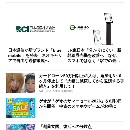
日本通信が新ブランド「blue
JR東日本「分かりにくい」新
mobile」を発表 ネオキャリ
幹線券売機を改善へ なぜ、
アで自由な通信環境へ
スマホではなく「駅での最短
1分購入」を実現？
カードローン50万円以上の人は、返済を3～6
ヶ月停止して『大幅に減額してから返済する手
続き』を利用して！
AD（渋谷法務総合事務所）
ゲオが「ゲオのサマーセール2026」を8月8日
から開催、中古のスマホやゲームがお得に
「創薬立国」復活への分岐点