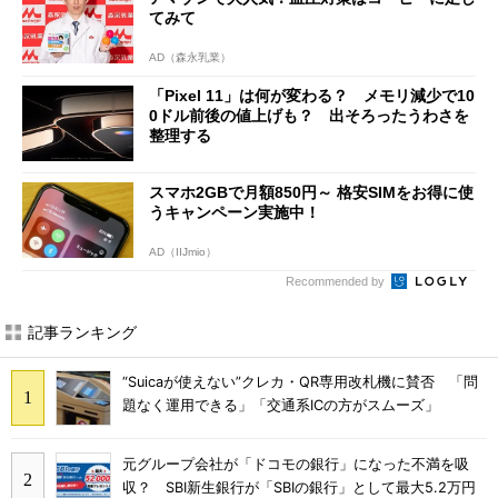
てみて
AD（森永乳業）
「Pixel 11」は何が変わる？ メモリ減少で10
0ドル前後の値上げも？ 出そろったうわさを
整理する
スマホ2GBで月額850円～ 格安SIMをお得に使
うキャンペーン実施中！
AD（IIJmio）
Recommended by
記事ランキング
“Suicaが使えない”クレカ・QR専用改札機に賛否 「問
題なく運用できる」「交通系ICの方がスムーズ」
元グループ会社が「ドコモの銀行」になった不満を吸
収？ SBI新生銀行が「SBIの銀行」として最大5.2万円