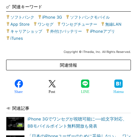
関連キーワード
ソフトバンク
|
iPhone 3G
|
ソフトバンクモバイル
|
App Store
|
ワンセグ
|
ワンセグチューナー
|
無線LAN
|
キャリアショップ
|
外付けバッテリー
|
iPhoneアプリ
|
iTunes
Copyright © ITmedia, Inc. All Rights Reserved.
関連情報
Share
Post
LINE
Hatena
関連記事
iPhone 3Gでワンセグが視聴可能に──絵文字対応、
BBモバイルポイント無料開放も発表
「日本のiPhoneユーザーのために妥協しない」 ワン