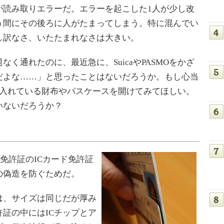
が読み取りエラーだ。エラーを起こした1人が少し改
う間にその後ろに人がたまってしまう。特に混んでい
し訳なさ、いたたまれなさは大きい。
通れたのに、最近急に、SuicaやPASMOをかざ
だよな……」と思ったことはないだろうか。もし心当
MOを入れている財布やパスケースを開けてみてほしい。
いないだろうか？
免許証のICカード免許証
の偽造を防ぐためだ。
は、サイズは同じだが厚み
許証の中にはICチップとア