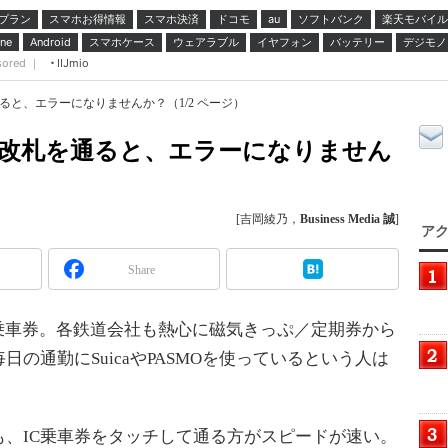
プラン
スマホお得情報
スマホ決済
ドコモ
ソフトバンク
楽天モバイル
au
スマホケース
ウェアラブル
イヤフォン
バッテリー
デジモノ
ne
Android
sored ｜
IIJmio
を通ると、エラーになりませんか？（1/2 ページ）
MOで改札を通ると、エラーになりません
[吉岡綾乃，
Business Media 誠
]
アク
Share
乗車券。各鉄道会社も熱心に磁気きっぷ／定期券から
の通勤にSuicaやPASMOを使っているという人は
、IC乗車券をタッチして通る方がスピードが速い。