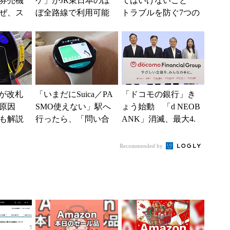
券売機
ケ」がJR東日本のほ
てはいけないこと
ぜ、ス
ぼ全路線で利用可能
トラブルを防ぐ7つの
「駅で
に 11月1日から
心得
入」を実
caが改札
「いまだにSuica／PA
「ドコモの銀行」き
原因
SMO使えない」駅へ
ょう始動 「d NEOB
も解説
行ったら、「問い合
ANK」消滅、最大4.
わせが多い……」と
5％還元 強みは何か
駅員さんも苦労し
解説
Recommended by
て...