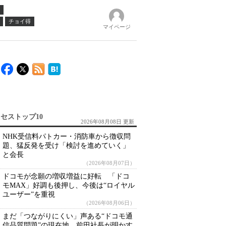
チョイ得
マイページ
セストップ10
2026年08月08日 更新
NHK受信料パトカー・消防車から徴収問
題、猛反発を受け「検討を進めていく」
と会長
（2026年08月07日）
ドコモが念願の増収増益に好転 「ドコ
モMAX」好調も後押し、今後は“ロイヤル
ユーザー”を重視
（2026年08月06日）
まだ「つながりにくい」声ある“ドコモ通
信品質問題”の現在地 前田社長が明かす