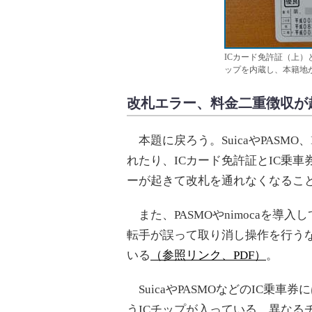
ICカード免許証（上）
ップを内蔵し、本籍地
改札エラー、料金二重徴収が
本題に戻ろう。SuicaやPASMO
れたり、ICカード免許証とIC乗
ーが起きて改札を通れなくなるこ
また、PASMOやnimocaを導
転手が誤って取り消し操作を行う
いる
（参照リンク、PDF）
。
SuicaやPASMOなどのIC乗車券
うICチップが入っている。異なる