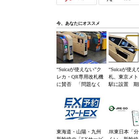
今、あなたにオススメ
“Suicaが使えない”ク
“Suicaが使
レカ・QR専用改札機
札、東京メト
に賛否 「問題なく
駅に設置 期
運用できる」「交通
で “クレカ”
系ICの方がスムー...
コード”専用
東海道・山陽・九州
JR東日本「