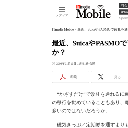
料金
iPho
メディア
Spon
ITmedia Mobile
>
最近、SuicaやPASMOで改札
最近、SuicaやPAS
か？
2009年01月13日 11時51分 公開
印刷
見る
“かざすだけ”で改札を通れるIC
の移行を勧めていることもあり、毎日
多いのではないだろうか。
磁気きっぷ／定期券を通すよりも