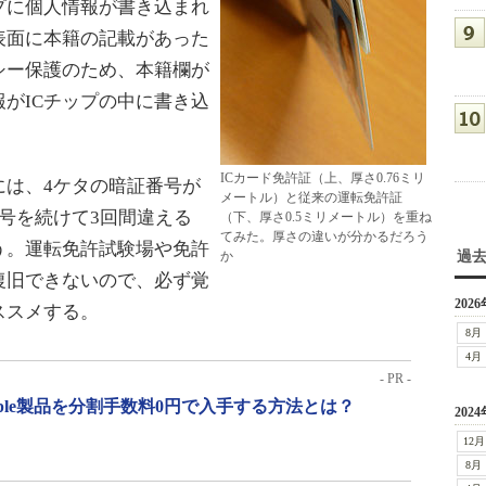
プに個人情報が書き込まれ
表面に本籍の記載があった
シー保護のため、本籍欄が
がICチップの中に書き込
ICカード免許証（上、厚さ0.76ミリ
には、4ケタの暗証番号が
メートル）と従来の運転免許証
号を続けて3回間違える
（下、厚さ0.5ミリメートル）を重ね
てみた。厚さの違いが分かるだろう
う。運転免許試験場や免許
か
過
復旧できないので、必ず覚
2026
ススメする。
8月
4月
- PR -
pple製品を分割手数料0円で入手する方法とは？
2024
12月
8月