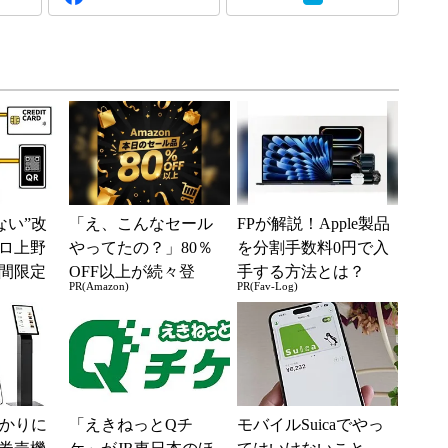
えない”改
「え、こんなセール
FPが解説！Apple製品
ロ上野
やってたの？」80％
を分割手数料0円で入
間限定
OFF以上が続々登
手する方法とは？
PR(Amazon)
PR(Fav-Log)
と“QR
場！Amazonの本気が
凄すぎる
分かりに
「えきねっとQチ
モバイルSuicaでやっ