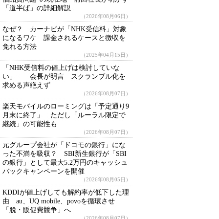
「道半ば」の詳細解説
（2026年08月06日）
なぜ？ カーナビが「NHK受信料」対象
になるワケ 課金されるケースと徴収を
免れる方法
（2025年04月15日）
「NHK受信料の値上げは検討していな
い」――会長が明言 スクランブル化を
求める声絶えず
（2026年08月07日）
楽天モバイルのローミングは「予定通り9
月末に終了」 ただし「ルーラル限定で
継続」の可能性も
（2026年08月07日）
元グループ会社が「ドコモの銀行」にな
った不満を吸収？ SBI新生銀行が「SBI
の銀行」として最大5.2万円のキャッシュ
バックキャンペーンを開催
（2026年08月05日）
KDDIが値上げしても解約率が低下した理
由 au、UQ mobile、povoを循環させ
「脱・販促費競争」へ
（2026年08月07日）