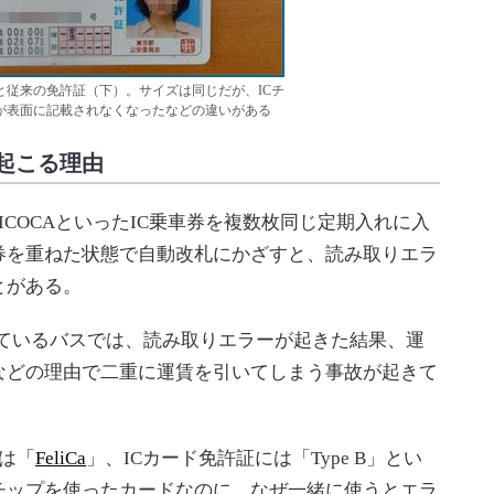
と従来の免許証（下）。サイズは同じだが、ICチ
が表面に記載されなくなったなどの違いがある
起こる理由
、ICOCAといったIC乗車券を複数枚同じ定期入れに入
車券を重ねた状態で自動改札にかざすと、読み取りエラ
とがある。
入しているバスでは、読み取りエラーが起きた結果、運
などの理由で二重に運賃を引いてしまう事故が起きて
には「
FeliCa
」、ICカード免許証には「Type B」とい
チップを使ったカードなのに、なぜ一緒に使うとエラ