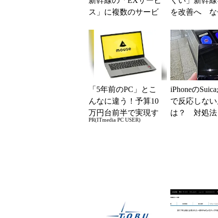
新幹線の「EXサービ
くい」新幹線
ス」に複数のサービ
を改善へ な
ス改訂 「ご利用
マホではなく
票」のスマホ表示な
の最短1分購
どを9月か...
現？
「5年前のPC」とこ
iPhoneのSui
んなに違う！予算10
で反応しない
万円台前半で実現す
は？ 対処法
PR(ITmedia PC USER)
る快適PCライフ