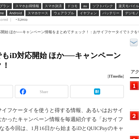
プラン
スマホお得情報
スマホ決済
ドコモ
ソフトバンク
楽天モバイル
au
スマホケース
ウェアラブル
イヤフォン
バッテリー
デジモノ
ne
Android
sored ｜
IIJmio
応開始 ほか──キャンペーン情報をまとめてチェック！：おサイフケータイでトクを
もiD対応開始 ほか──キャンペーン
ク！
アク
[
ITmedia
]
Share
イフケータイを使うと得する情報、あるいはおサイ
なかったキャンペーン情報を毎週紹介する「おサイフ
今回は、1月16日から始まるiDとQUICPayのキャ