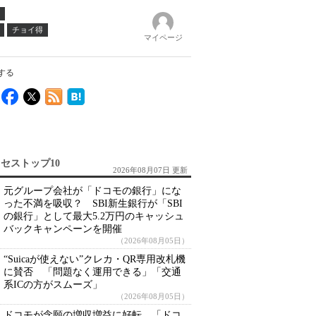
チョイ得
マイページ
する
セストップ10
2026年08月07日 更新
元グループ会社が「ドコモの銀行」にな
った不満を吸収？ SBI新生銀行が「SBI
の銀行」として最大5.2万円のキャッシュ
バックキャンペーンを開催
（2026年08月05日）
“Suicaが使えない”クレカ・QR専用改札機
に賛否 「問題なく運用できる」「交通
系ICの方がスムーズ」
（2026年08月05日）
ドコモが念願の増収増益に好転 「ドコ