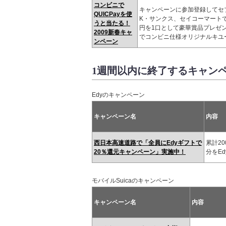
コンビニで
キャンペーンに参加登録してセ
QUICPayを使
K・サンクス、セイコーマートでQ
うと当たる！
円を1口として豪華賞品プレゼ
2009新春キャ
でコンビニ仕様オリジナルキユ
ンペーン
1週間以内に終了するキャン
Edyのキャンペーン
キャンペーン名
内容
西日本高速道路で「全員にEdyギフトで
累計2
20％還元キャンペーン」実施中！
分をE
モバイルSuicaのキャンペーン
キャンペーン名
内容