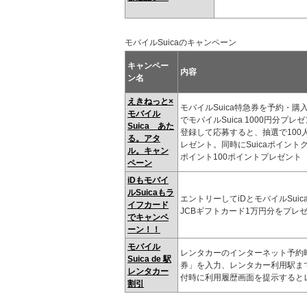
モバイルSuicaのキャンペーン
キャンペー
内容
ン名
えきねっと×
モバイルSuica特急券を予約・購
モバイル
でモバイルSuica 1000円分プ
Suica あた
登録して応募すると、抽選で100人に
る。アタ
レゼント。同時にSuicaポイント
ル。キャン
ポイント100ポイントプレゼント
ペーン
iDもモバイ
ルSuicaもラ
エントリーしてiDとモバイルSuic
イフカード
JCBギフトカード1万円分をプレ
でキャンペ
ーン！！
モバイル
レンタカーのインターネット予約時
Suica de 駅
券」を入力、レンタカー利用駅まで
レンタカー
付時に利用履歴画面を提示すると
割引