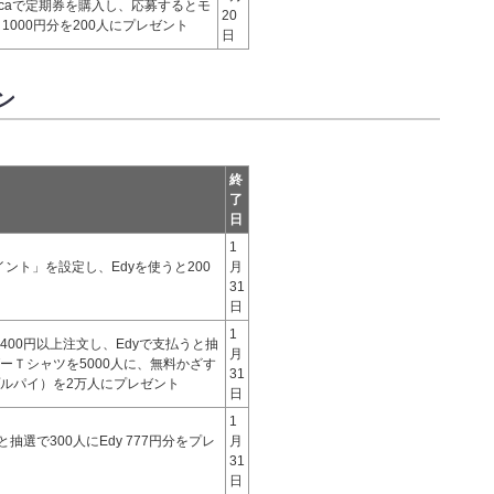
icaで定期券を購入し、応募するとモ
20
a 1000円分を200人にプレゼント
日
ン
終
了
日
1
ポイント」を設定し、Edyを使うと200
月
31
日
1
00円以上注文し、Edyで支払うと抽
月
ーＴシャツを5000人に、無料かざす
31
ルパイ）を2万人にプレゼント
日
1
抽選で300人にEdy 777円分をプレ
月
31
日