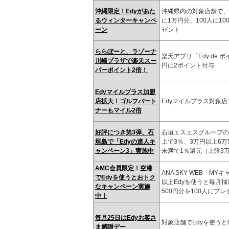
沖縄限定！Edyがあた
沖縄県内の対象店舗で、１
るウィンターキャンペ
に1万円分、100人に10
ーン
ゼント
ららぽーと、ラゾーナ
楽天アプリ「Edy de 
川崎プラザで楽天スー
円に2ポイント付与
パーポイント2倍！
Edyマイルプラス加盟
店拡大！ゴルフパート
Edyマイルプラス対象店
ナーもマイル2倍
好評につき第3弾、石
石垣エスエスグループの対
垣島で「Edyの達人キ
上で3％、3万円以上6万
ャンペーン3」実施中
未満で1％還元（上限3
AMC会員限定！空港
ANA SKY WEB「M
でEdyを使うとおトク
以上Edyを使うと毎月抽選
なキャンペーン実施
500円分を100人にプレ
中！
毎月25日はEdyお客さ
対象店舗でEdyを使うと
ま感謝デー