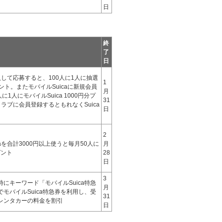
日
終
了
日
入して応募すると、100人に1人に抽選
1
レゼント。またモバイルSuicaに新規会員
月
1人にモバイルSuica 1000円分プ
31
クラブに会員登録するともれなくSuica
日
2
aを合計3000円以上使うと毎月50人に
月
ゼント
28
日
3
にキーワード「モバイルSuica特急
月
モバイルSuica特急券を利用し、受
31
レンタカーの料金を割引
日