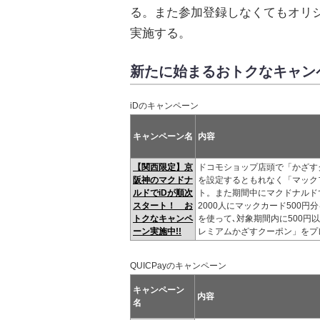
る。また参加登録しなくてもオリ
実施する。
新たに始まるおトクなキャン
iDのキャンペーン
キャンペーン名
内容
【関西限定】京
ドコモショップ店頭で「かざす
阪神のマクドナ
を設定するともれなく「マック
ルドでiDが順次
ト。また期間中にマクドナルド
スタート！ お
2000人にマックカード500円
トクなキャンペ
を使って､対象期間内に500円
ーン実施中!!
レミアムかざすクーポン」をプ
QUICPayのキャンペーン
キャンペーン
内容
名