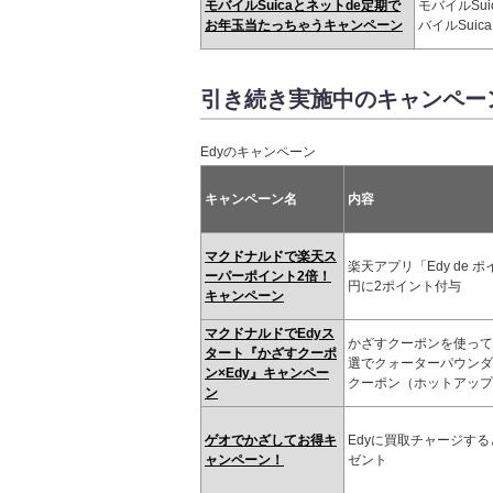
モバイルSuicaとネットde定期で
モバイルSu
お年玉当たっちゃうキャンペーン
バイルSuic
引き続き実施中のキャンペー
Edyのキャンペーン
キャンペーン名
内容
マクドナルドで楽天ス
楽天アプリ「Edy de 
ーパーポイント2倍！
円に2ポイント付与
キャンペーン
マクドナルドでEdyス
かざすクーポンを使って4
タート『かざすクーポ
選でクォーターパウンダ
ン×Edy』キャンペー
クーポン（ホットアップ
ン
ゲオでかざしてお得キ
Edyに買取チャージすると
ャンペーン！
ゼント