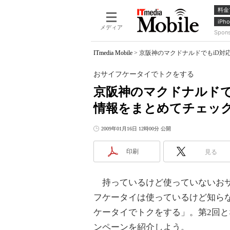
料金
iPho
メディア
Spon
ITmedia Mobile
>
京阪神のマクドナルドでもiD対
おサイフケータイでトクをする
京阪神のマクドナルドで
情報をまとめてチェッ
2009年01月16日 12時00分 公開
印刷
見る
持っているけど使っていないおサ
フケータイは使っているけど知ら
ケータイでトクをする」。第2回となる
ンペーンを紹介しよう。