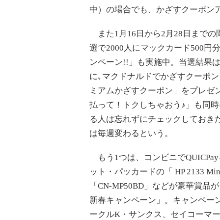
中）の場合でも、かざすクーポン
また1月16日から2月28日まで
選で2000人にマックカード500
ンペーン!!」も実施中。当選結果は
に､マクドナルドでかざすクーポンと
ミアムかざすクーポン」をプレゼン
払って！トクしちゃおう♪」も同
る人は忘れずにチェックしておきた
は毎週変わるという。
もう1つは、コンビニでQUICPa
ット・パッカードの「 HP 2133 M
「CN-MP50BD」などが豪華賞品が
新春キャンペーン」。キャンペー
ークルK・サンクス、セイコーマート