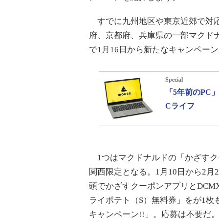
すでに九州地区や東京近郊で対応
府、京都府、兵庫県の一部マクド
で1月16日から新たなキャンペー
Special
「5年前のPC
Cライフ
1つはマクドナルドの「かざすク
関西限定となる。1月10日から2
頭でかざすクーポンアプリとDCM
ライポテト（S）無料券」をが1枚
キャンペーン!!」。応募は不要だ。