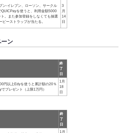
ブン-イレブン、ローソン、サークル
3
UICPayを使うと、利用金額5000
月
ント。また参加登録をしなくても抽選
14
ーピーストラップが当たる。
日
ペーン
終
了
日
1月
000円以上Edyを使うと累計額の20％
18
dyでプレゼント（上限1万円）
日
終
了
日
1月