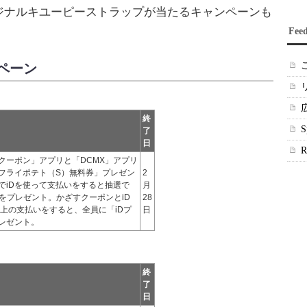
ジナルキユーピーストラップが当たるキャンペーンも
Fee
ペーン
終
了
日
クーポン」アプリと「DCMX」アプリ
フライポテト（S）無料券」プレゼン
2
でiDを使って支払いをすると抽選で
月
分をプレゼント。かざすクーポンとiD
28
以上の支払いをすると、全員に「iDプ
日
レゼント。
終
了
日