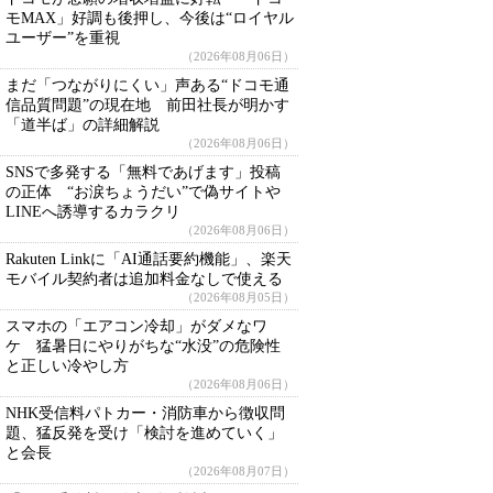
モMAX」好調も後押し、今後は“ロイヤル
ユーザー”を重視
（2026年08月06日）
まだ「つながりにくい」声ある“ドコモ通
信品質問題”の現在地 前田社長が明かす
「道半ば」の詳細解説
（2026年08月06日）
SNSで多発する「無料であげます」投稿
の正体 “お涙ちょうだい”で偽サイトや
LINEへ誘導するカラクリ
（2026年08月06日）
Rakuten Linkに「AI通話要約機能」、楽天
モバイル契約者は追加料金なしで使える
（2026年08月05日）
スマホの「エアコン冷却」がダメなワ
ケ 猛暑日にやりがちな“水没”の危険性
と正しい冷やし方
（2026年08月06日）
NHK受信料パトカー・消防車から徴収問
題、猛反発を受け「検討を進めていく」
と会長
（2026年08月07日）