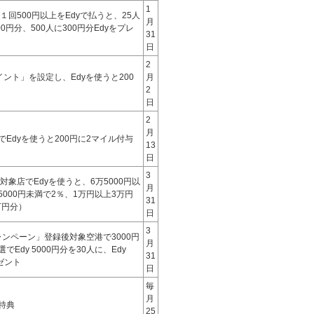
1
回500円以上をEdyで払うと、25人
月
00円分、500人に300円分Edyをプレ
31
日
2
ポイント」を設定し、Edyを使うと200
月
2
日
2
月
でEdyを使うと200円に2マイル付与
13
日
3
象店でEdyを使うと、6万5000円以
月
5000円未満で2％、1万円以上3万円
31
万円分）
日
3
Yキャンペーン」登録後対象空港で3000円
月
でEdy 5000円分を30人に、Edy
31
ゼント
日
毎
月
特典
25