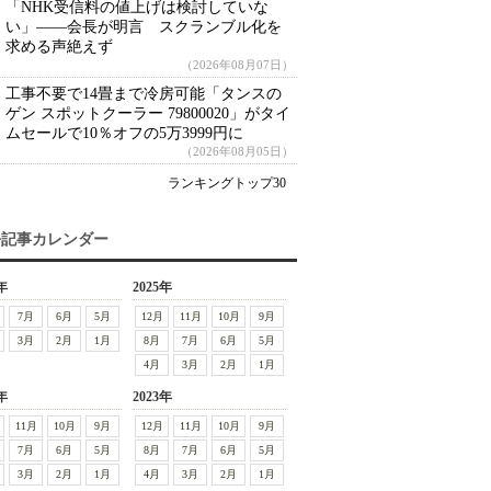
「NHK受信料の値上げは検討していな
い」――会長が明言 スクランブル化を
求める声絶えず
（2026年08月07日）
工事不要で14畳まで冷房可能「タンスの
ゲン スポットクーラー 79800020」がタイ
ムセールで10％オフの5万3999円に
（2026年08月05日）
ランキングトップ30
去記事カレンダー
年
2025年
7月
6月
5月
12月
11月
10月
9月
3月
2月
1月
8月
7月
6月
5月
4月
3月
2月
1月
年
2023年
11月
10月
9月
12月
11月
10月
9月
7月
6月
5月
8月
7月
6月
5月
3月
2月
1月
4月
3月
2月
1月