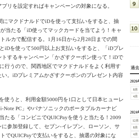
アプリを設定すればキャンペーンの対象になる。
の間にマクドナルドでiDを使って支払いをすると、抽
円分が当たる「iD使ってマックカードを当てよう！キャ
トルカで配信する。1月16日から2月28日までの間
iDを使って500円以上お支払いをすると、「iDプレ
トするキャンペーン「かざすクーポン使って！iDで
時に行うので、関西地区でマクドナルドをよく利用す
過
い。iDプレミアムかざすクーポンのプレゼント内容
2026
8月
4月
yを使うと、利用金額5000円を1口として日本ヒューレ
ini-Note PC」やパナソニックのポータブルカーナビ
2024
当たる「コンビニでQUICPayを使うと当たる！2009
12月
ンに参加登録して、セブン-イレブン、ローソン、サ
8月
でQUICPayで支払いをすると、抽選の対象にな
4月