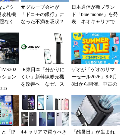
えない”ク
元グループ会社が
日本通信が新ブラン
用改札機
「ドコモの銀行」に
ド「blue mobile」を発
題なく
なった不満を吸収？
表 ネオキャリアで
「交通
SBI新生銀行が「S
自由な通信環境へ
ー...
BIの銀行」として最
大5....
IVS202
JR東日本「分かりに
ゲオが「ゲオのサマ
ッション
くい」新幹線券売機
ーセール2026」を8月
を改善へ なぜ、ス
8日から開催、中古の
THE)
マホではなく「駅で
スマホやゲームがお
の最短1分購入」を実
得に
現？
e」と「iP
4キャリアで買うべき
「酷暑日」が生まれ