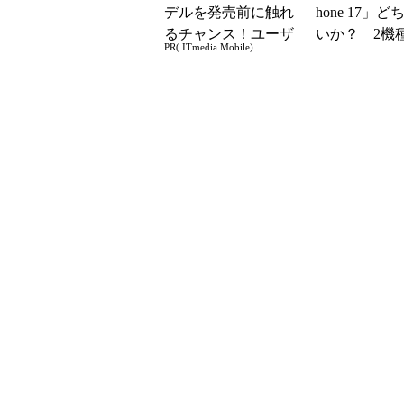
デルを発売前に触れ
hone 17」
るチャンス！ユーザ
いか？ 2機
PR( ITmedia Mobile)
ー座談会開催
込んで分かっ
ッ...