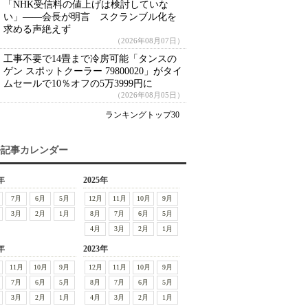
「NHK受信料の値上げは検討していな
い」――会長が明言 スクランブル化を
求める声絶えず
（2026年08月07日）
工事不要で14畳まで冷房可能「タンスの
ゲン スポットクーラー 79800020」がタイ
ムセールで10％オフの5万3999円に
（2026年08月05日）
ランキングトップ30
去記事カレンダー
年
2025年
7月
6月
5月
12月
11月
10月
9月
3月
2月
1月
8月
7月
6月
5月
4月
3月
2月
1月
年
2023年
11月
10月
9月
12月
11月
10月
9月
7月
6月
5月
8月
7月
6月
5月
3月
2月
1月
4月
3月
2月
1月