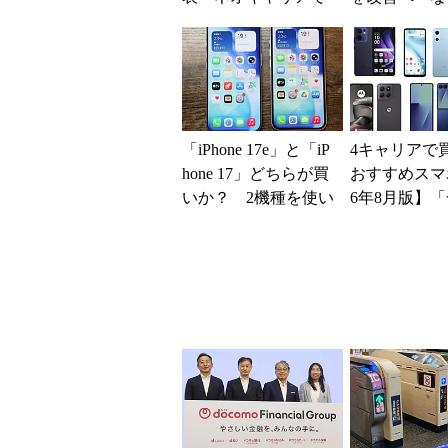
自由な通信環境へ
マホではなく
の最短1分購
現？
「iPhone 17e」と「iP
4キャリアで
hone 17」どちらが買
おすすめスマホ
いか？ 2機種を使い
6年8月版】「
込んで分かった“スペ
円」「月1円
ッ...
得なiPhone／..