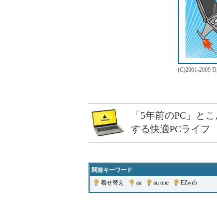
(C)2001-2009 Dr
「5年前のPC」と
する快適PCライフ
関連キーワード
着せ替え
|
au
|
au one
|
EZweb