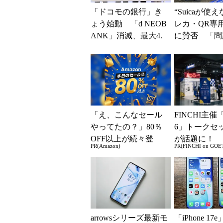
「ドコモの銀行」き
“Suicaが使
ょう始動 「d NEOB
レカ・QR専
ANK」消滅、最大4.
に賛否 「問
5％還元 強みは何か
運用できる」
解説
系ICの方がスム
「え、こんなセール
FINCHI主催「
やってたの？」80％
6」トークセ
OFF以上が続々登
が話題に！
PR(Amazon)
PR(FINCHI on GOE
場！Amazonの本気が
凄すぎる
arrowsシリーズ最新モ
「iPhone 17