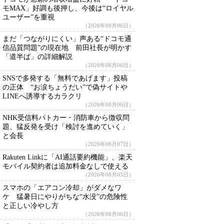
モMAX」好調も後押し、今後は“ロイヤル
ユーザー”を重視
（2026年08月06日）
まだ「つながりにくい」声ある“ドコモ通
信品質問題”の現在地 前田社長が明かす
「道半ば」の詳細解説
（2026年08月06日）
SNSで多発する「無料であげます」投稿
の正体 “お涙ちょうだい”で偽サイトや
LINEへ誘導するカラクリ
（2026年08月06日）
NHK受信料パトカー・消防車から徴収問
題、猛反発を受け「検討を進めていく」
と会長
（2026年08月07日）
Rakuten Linkに「AI通話要約機能」、楽天
モバイル契約者は追加料金なしで使える
（2026年08月05日）
スマホの「エアコン冷却」がダメなワ
ケ 猛暑日にやりがちな“水没”の危険性
と正しい冷やし方
（2026年08月06日）