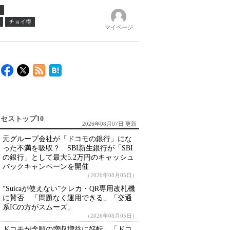
ル
チョイ得
マイページ
セストップ10
2026年08月07日 更新
元グループ会社が「ドコモの銀行」にな
った不満を吸収？ SBI新生銀行が「SBI
の銀行」として最大5.2万円のキャッシュ
バックキャンペーンを開催
（2026年08月05日）
“Suicaが使えない”クレカ・QR専用改札機
に賛否 「問題なく運用できる」「交通
系ICの方がスムーズ」
（2026年08月05日）
ドコモが念願の増収増益に好転 「ドコ