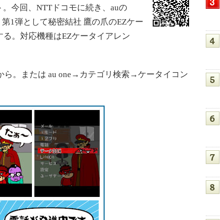
。今回、NTTドコモに続き、auの
、第1弾として秘密結社 鷹の爪のEZケー
する。対応機種はEZケータイアレン
le.jp/ から。または au one→カテゴリ検索→ケータイコン