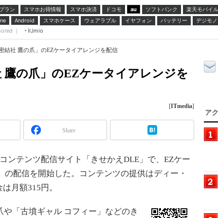
プラン
スマホお得情報
スマホ決済
ドコモ
ソフトバンク
楽天モバイ
au
スマホケース
ウェアラブル
イヤフォン
バッテリー
デジモノ
ne
Android
sored ｜
IIJmio
密結社 鷹の爪」のEZケータイアレンジを配信
 鷹の爪」のEZケータイアレンジを
[
ITmedia
]
アク
Share
コンテンツ配信サイト「きせかえDLE」で、EZケー
爪」の配信を開始した。コンテンツの提供はディー・
は月額315円。
爪や「古墳ギャル コフィー」などのき