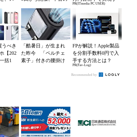
PR(ITmedia PC USER)
「駅で
スマホやゲームがお
る快適PCライフ
入」を実
得に
買うべき
「酷暑日」が生まれ
FPが解説！Apple製品
【202
た昨今 「ペルチェ
を分割手数料0円で入
一括1
素子」付きの腰掛け
手する方法とは？
PR(Fav-Log)
」からお
ファンなら乗り切れ
.
る？
Recommended by