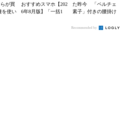
どちらが買
おすすめスマホ【202
た昨今 「ペルチェ
種を使い
6年8月版】「一括1
素子」付きの腰掛け
た“スペ
円」「月1円」からお
ファンなら乗り切れ
得なiPhone／...
る？
Recommended by