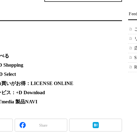
Fee
調べる
hopping
elect
がお得：LICENSE ONLINE
：+D Download
dia 製品NAVI
Share