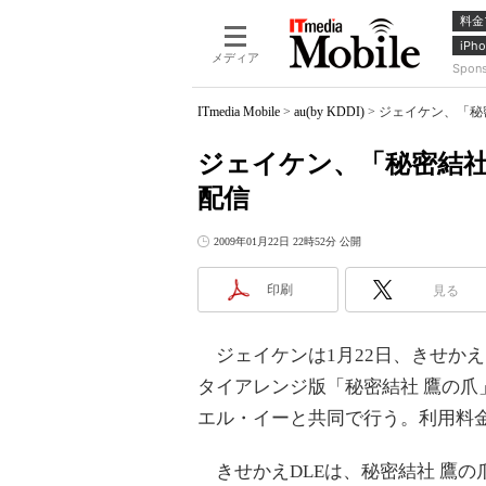
料金
iPho
メディア
Spon
ITmedia Mobile
>
au(by KDDI)
>
ジェイケン、「秘
ジェイケン、「秘密結社
配信
2009年01月22日 22時52分 公開
印刷
見る
ジェイケンは1月22日、きせかえ
タイアレンジ版「秘密結社 鷹の
エル・イーと共同で行う。利用料金
きせかえDLEは、秘密結社 鷹の