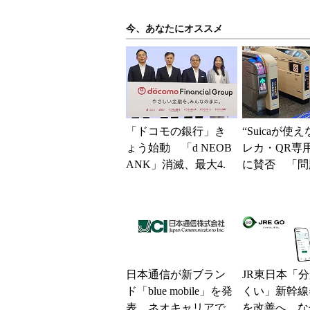
今、あなたにオススメ
「ドコモの銀行」き
“Suicaが使
ょう始動 「d NEOB
レカ・QR専
ANK」消滅、最大4.
に賛否 「問
5％還元 強みは何か
運用できる」
解説
系ICの方がスム
日本通信が新ブラン
JR東日本「
ド「blue mobile」を発
くい」新幹線
表 ネオキャリアで
を改善へ な