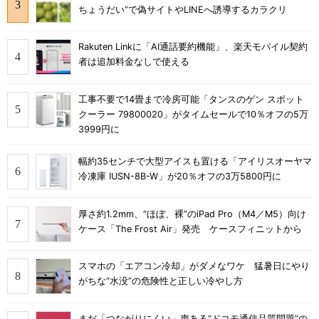
ちょうだい”で偽サイトやLINEへ誘導するカラクリ
Rakuten Linkに「AI通話要約機能」、楽天モバイル契約
者は追加料金なしで使える
工事不要で14畳まで冷房可能「タンスのゲン スポット
クーラー 79800020」がタイムセールで10％オフの5万
3999円に
幅約35センチで大型アイスも置ける「アイリスオーヤマ
冷凍庫 IUSN-8B-W」が20％オフの3万5800円に
厚さ約1.2mm、“ほぼ、裸”のiPad Pro（M4／M5）向け
ケース「The Frost Air」発売 ケースフィニットから
スマホの「エアコン冷却」がダメなワケ 猛暑日にやり
がちな“水没”の危険性と正しい冷やし方
まだ「つながりにくい」声ある“ドコモ通信品質問題”の