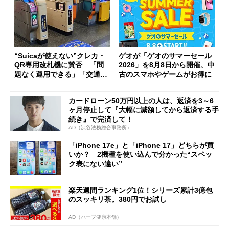
“Suicaが使えない”クレカ・
ゲオが「ゲオのサマーセール
QR専用改札機に賛否 「問
2026」を8月8日から開催、中
題なく運用できる」「交通系I
古のスマホやゲームがお得に
Cの方がスムーズ」
カードローン50万円以上の人は、返済を3～6
ヶ月停止して『大幅に減額してから返済する手
続き』で完済して！
AD（渋谷法務総合事務所）
「iPhone 17e」と「iPhone 17」どちらが買
いか？ 2機種を使い込んで分かった“スペッ
ク表にない違い”
楽天週間ランキング1位！シリーズ累計3億包
のスッキリ茶。380円でお試し
AD（ハーブ健康本舗）