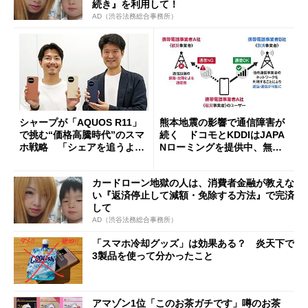
続き』を利用して！
AD（渋谷法務総合事務所）
シャープが「AQUOS R11」
熊本地震の影響で通信障害が
で挑む“価格高騰時代”のスマ
続く ドコモとKDDIはJAPA
ホ戦略 「シェアを追うより
Nローミングを提供中、無料
も既存ユーザーを大切に」
Wi-Fi「00000JAPAN」も開
放
カードローン地獄の人は、消費者金融が教えな
い『返済停止して減額・免除する方法』で完済
して
AD（渋谷法務総合事務所）
「スマホ冷却グッズ」は効果ある？ 炎天下で
3製品を使って分かったこと
アマゾン1位「このお茶ガチです」噂のお茶