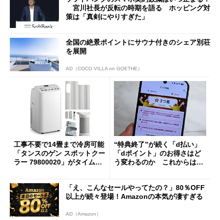
宮川社長が反転の時期を語る ホッピング対
策は「真剣にやりすぎた」
全国の絶景ポイントにサウナ付きのシェア別荘
を展開
AD（COCO VILLA on GOETHE）
工事不要で14畳まで冷房可能
“特典終了”が続く「d払い」
「タンスのゲン スポットクー
「dポイント」のお得さはど
ラー 79800020」がタイムセ
う変わるのか これからは
ールで10％オフの5万3999円
「dカード」の利用が得策？
に
「え、こんなセールやってたの？」80％OFF
以上が続々登場！Amazonの本気が凄すぎる
AD（Amazon）