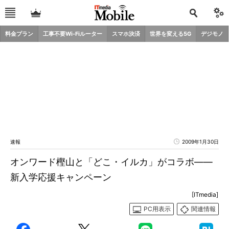
料金プラン
工事不要Wi-Fiルーター
スマホ決済
世界を変える5G
デジモノ
速報
2009年1月30日
オンワード樫山と「どこ・イルカ」がコラボ――
新入学応援キャンペーン
[ITmedia]
PC用表示
関連情報