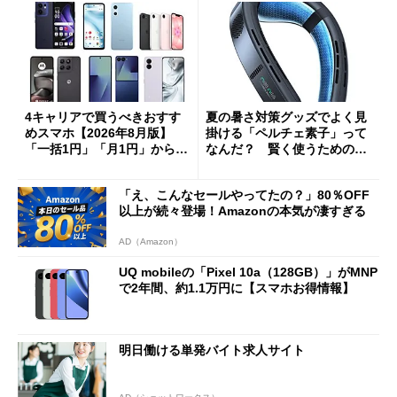
4キャリアで買うべきおすす
夏の暑さ対策グッズでよく見
めスマホ【2026年8月版】
掛ける「ペルチェ素子」って
「一括1円」「月1円」からお
なんだ？ 賢く使うための注
得なiPhone／Pixel／Galaxy
意点も
まで
「え、こんなセールやってたの？」80％OFF
以上が続々登場！Amazonの本気が凄すぎる
AD（Amazon）
UQ mobileの「Pixel 10a（128GB）」がMNP
で2年間、約1.1万円に【スマホお得情報】
明日働ける単発バイト求人サイト