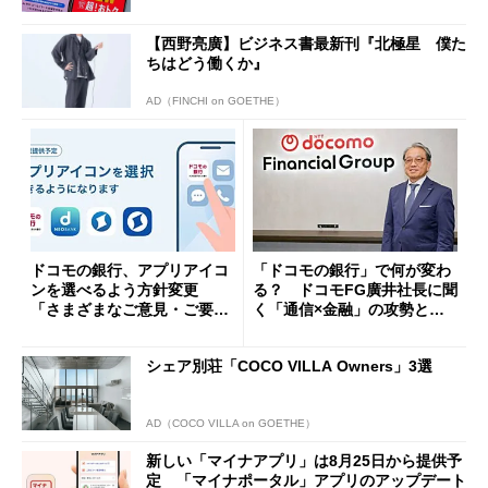
【西野亮廣】ビジネス書最新刊『北極星 僕た
ちはどう働くか』
AD（FINCHI on GOETHE）
ドコモの銀行、アプリアイコ
「ドコモの銀行」で何が変わ
ンを選べるよう方針変更
る？ ドコモFG廣井社長に聞
「さまざまなご意見・ご要望
く「通信×金融」の攻勢とグ
を踏まえ」
ループ戦略
シェア別荘「COCO VILLA Owners」3選
AD（COCO VILLA on GOETHE）
新しい「マイナアプリ」は8月25日から提供予
定 「マイナポータル」アプリのアップデート