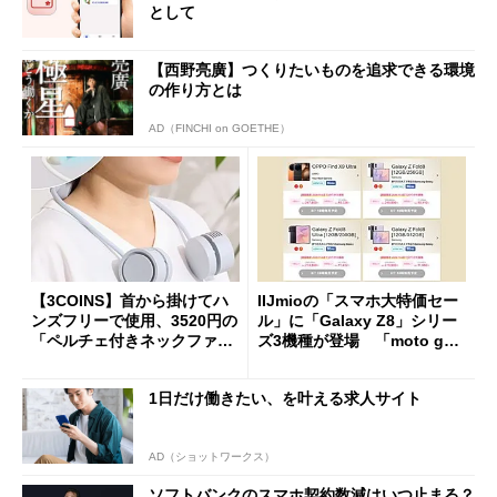
として
【西野亮廣】つくりたいものを追求できる環境
の作り方とは
AD（FINCHI on GOETHE）
【3COINS】首から掛けてハ
IIJmioの「スマホ大特価セー
ンズフリーで使用、3520円の
ル」に「Galaxy Z8」シリー
「ペルチェ付きネックファ
ズ3機種が登場 「moto g37
ン」
j」や「OPPO Find X9 Ultr
a」も
1日だけ働きたい、を叶える求人サイト
AD（ショットワークス）
ソフトバンクのスマホ契約数減はいつ止まる？