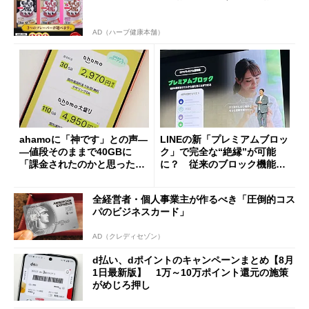
AD（ハーブ健康本舗）
ahamoに「神です」との声―
LINEの新「プレミアムブロッ
―値段そのままで40GBに
ク」で完全な“絶縁”が可能
「課金されたのかと思った」
に？ 従来のブロック機能と
と戸惑いも
の決定的な違い
全経営者・個人事業主が作るべき「圧倒的コス
パのビジネスカード」
AD（クレディセゾン）
d払い、dポイントのキャンペーンまとめ【8月
1日最新版】 1万～10万ポイント還元の施策
がめじろ押し