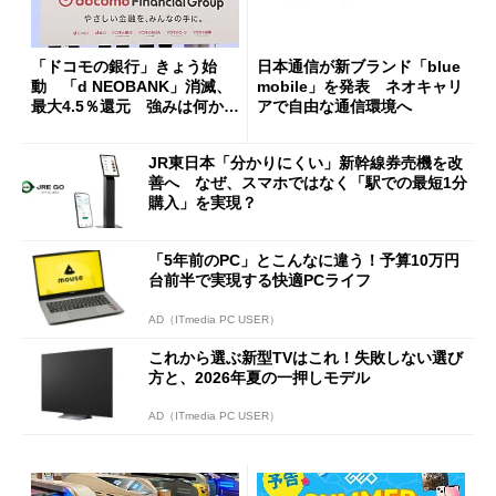
「ドコモの銀行」きょう始
日本通信が新ブランド「blue
動 「d NEOBANK」消滅、
mobile」を発表 ネオキャリ
最大4.5％還元 強みは何か解
アで自由な通信環境へ
説
JR東日本「分かりにくい」新幹線券売機を改
善へ なぜ、スマホではなく「駅での最短1分
購入」を実現？
「5年前のPC」とこんなに違う！予算10万円
台前半で実現する快適PCライフ
AD（ITmedia PC USER）
これから選ぶ新型TVはこれ！失敗しない選び
方と、2026年夏の一押しモデル
AD（ITmedia PC USER）