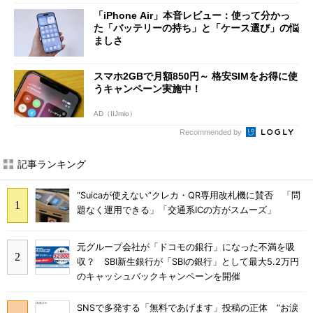
「iPhone Air」本音レビュー：使って分かっ
た「バッテリーの持ち」と「ケース選び」の悩
ましさ
スマホ2GBで月額850円～ 格安SIMをお得に使
うキャンペーン実施中！
AD（IIJmio）
Recommended by
記事ランキング
“Suicaが使えない”クレカ・QR専用改札機に賛否 「問
題なく運用できる」「交通系ICの方がスムーズ」
元グループ会社が「ドコモの銀行」になった不満を吸
収？ SBI新生銀行が「SBIの銀行」として最大5.2万円
のキャッシュバックキャンペーンを開催
SNSで多発する「無料であげます」投稿の正体 “お涙