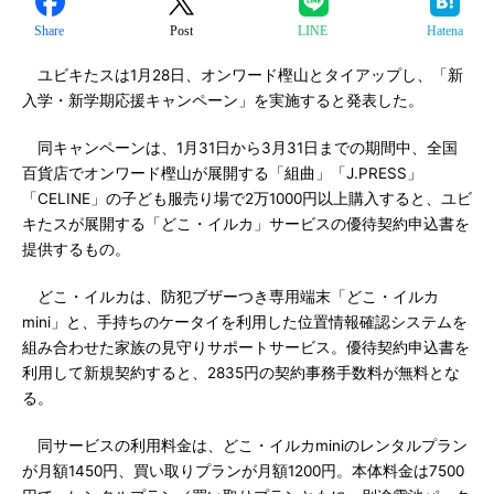
Share
Post
LINE
Hatena
ユビキたスは1月28日、オンワード樫山とタイアップし、「新
入学・新学期応援キャンペーン」を実施すると発表した。
同キャンペーンは、1月31日から3月31日までの期間中、全国
百貨店でオンワード樫山が展開する「組曲」「J.PRESS」
「CELINE」の子ども服売り場で2万1000円以上購入すると、ユビ
キたスが展開する「どこ・イルカ」サービスの優待契約申込書を
提供するもの。
どこ・イルカは、防犯ブザーつき専用端末「どこ・イルカ
mini」と、手持ちのケータイを利用した位置情報確認システムを
組み合わせた家族の見守りサポートサービス。優待契約申込書を
利用して新規契約すると、2835円の契約事務手数料が無料とな
る。
同サービスの利用料金は、どこ・イルカminiのレンタルプラン
が月額1450円、買い取りプランが月額1200円。本体料金は7500