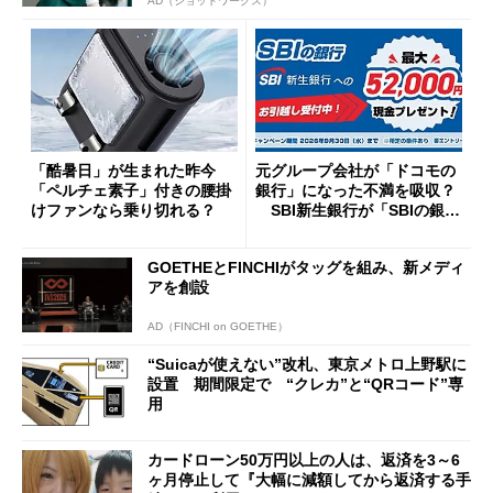
AD（ショットワークス）
「酷暑日」が生まれた昨今
元グループ会社が「ドコモの
「ペルチェ素子」付きの腰掛
銀行」になった不満を吸収？
けファンなら乗り切れる？
SBI新生銀行が「SBIの銀
行」として最大5.2万円のキャ
ッシュバックキャンペーンを
GOETHEとFINCHIがタッグを組み、新メディ
開催
アを創設
AD（FINCHI on GOETHE）
“Suicaが使えない”改札、東京メトロ上野駅に
設置 期間限定で “クレカ”と“QRコード”専
用
カードローン50万円以上の人は、返済を3～6
ヶ月停止して『大幅に減額してから返済する手