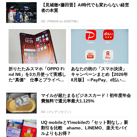
【見城徹×藤田晋】AI時代でも変わらない経営
者の本質
AD（FINCHI on GOETHE）
折りたたみスマホ「OPPO Fi
あなたの街の「スマホ決済」
nd N6」を3カ月使って実感し
キャンペーンまとめ【2026年
た“真価” 仕事とプライベー
8月版】～PayPay、d払い、a
トで大活躍
u PAY、楽天ペイ
マイルが超たまるビジネスカード！初年度年会
費無料で還元率最大1.125%
AD（クレディセゾン）
UQ mobileとY!mobileの「セット割なし」新
割引を比較 ahamo、LINEMO、楽天モバイ
ルよりもお得？