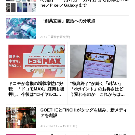
ne／Pixel／Galaxyまで
「創薬立国」復活への分岐点
AD（三菱総合研究所）
ドコモが念願の増収増益に好
“特典終了”が続く「d払い」
転 「ドコモMAX」好調も後
「dポイント」のお得さはど
押し、今後は“ロイヤルユー
う変わるのか これからは
ザー”を重視
「dカード」の利用が得策？
GOETHEとFINCHIがタッグを組み、新メディ
アを創設
AD（FINCHI on GOETHE）