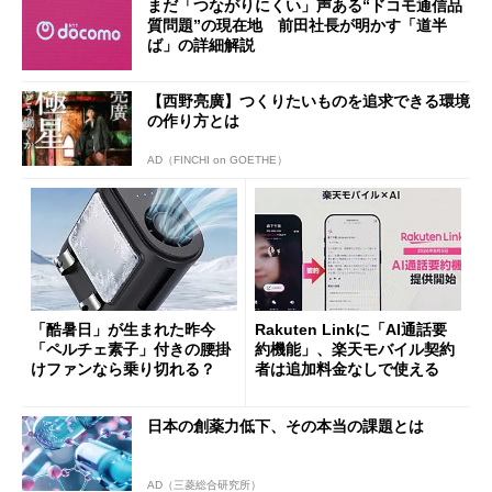
まだ「つながりにくい」声ある“ドコモ通信品
質問題”の現在地 前田社長が明かす「道半
ば」の詳細解説
【西野亮廣】つくりたいものを追求できる環境
の作り方とは
AD（FINCHI on GOETHE）
「酷暑日」が生まれた昨今
Rakuten Linkに「AI通話要
「ペルチェ素子」付きの腰掛
約機能」、楽天モバイル契約
けファンなら乗り切れる？
者は追加料金なしで使える
日本の創薬力低下、その本当の課題とは
AD（三菱総合研究所）