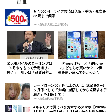
月々500円 ライフ共済は入院・手術・死亡を
85歳まで保障
AD（愛知県共済生活協同組合）
楽天モバイルのローミングは
「iPhone 17e」と「iPhone
「9月末をもって予定通りに
17」どちらが買いか？ 2機
終了」 狙いは「品質改善」
種を使い込んで分かった“ス
ただし「ルーラル限定で期
ペック表にない違い”
限を切った新契約」の可能性
カードローン50万円以上の人は、返済を3～6
も
ヶ月停止して『大幅に減額してから返済する手
続き』を利用して！
AD（渋谷法務総合事務所）
4キャリアで買うべきおすすめスマホ【2026年
8月版】「一括1円」「月1円」からお得なiPho