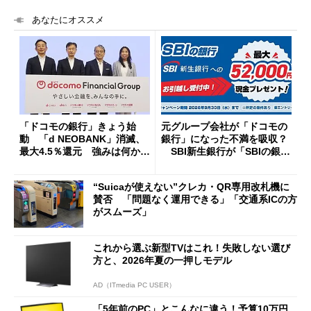
あなたにオススメ
「ドコモの銀行」きょう始
元グループ会社が「ドコモの
動 「d NEOBANK」消滅、
銀行」になった不満を吸収？
最大4.5％還元 強みは何か解
SBI新生銀行が「SBIの銀
説
行」として最大5.2万円のキャ
ッシュバックキャンペーンを
“Suicaが使えない”クレカ・QR専用改札機に
開催
賛否 「問題なく運用できる」「交通系ICの方
がスムーズ」
これから選ぶ新型TVはこれ！失敗しない選び
方と、2026年夏の一押しモデル
AD（ITmedia PC USER）
「5年前のPC」とこんなに違う！予算10万円