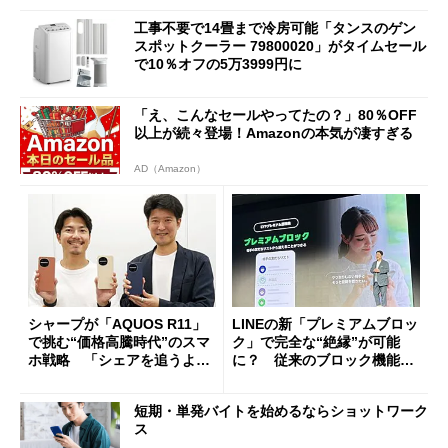
工事不要で14畳まで冷房可能「タンスのゲン
スポットクーラー 79800020」がタイムセール
で10％オフの5万3999円に
「え、こんなセールやってたの？」80％OFF
以上が続々登場！Amazonの本気が凄すぎる
AD（Amazon）
シャープが「AQUOS R11」
LINEの新「プレミアムブロッ
で挑む“価格高騰時代”のスマ
ク」で完全な“絶縁”が可能
ホ戦略 「シェアを追うより
に？ 従来のブロック機能と
も既存ユーザーを大切に」
の決定的な違い
短期・単発バイトを始めるならショットワーク
ス