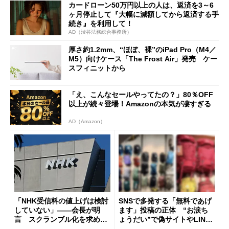
カードローン50万円以上の人は、返済を3～6
ヶ月停止して『大幅に減額してから返済する手
続き』を利用して！
AD（渋谷法務総合事務所）
厚さ約1.2mm、“ほぼ、裸”のiPad Pro（M4／
M5）向けケース「The Frost Air」発売 ケー
スフィニットから
「え、こんなセールやってたの？」80％OFF
以上が続々登場！Amazonの本気が凄すぎる
AD（Amazon）
「NHK受信料の値上げは検討
SNSで多発する「無料であげ
していない」――会長が明
ます」投稿の正体 “お涙ち
言 スクランブル化を求める
ょうだい”で偽サイトやLINE
声絶えず
へ誘導するカラクリ