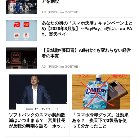
アを創設
AD（FINCHI on GOETHE）
あなたの街の「スマホ決済」キャンペーンまと
め【2026年8月版】～PayPay、d払い、au PA
Y、楽天ペイ
【見城徹×藤田晋】AI時代でも変わらない経営
者の本質
AD（FINCHI on GOETHE）
ソフトバンクのスマホ契約数
「スマホ冷却グッズ」は効果
減はいつ止まる？ 宮川社長
ある？ 炎天下で3製品を使
が反転の時期を語る ホッピ
って分かったこと
ング対策は「真剣にやりすぎ
た」