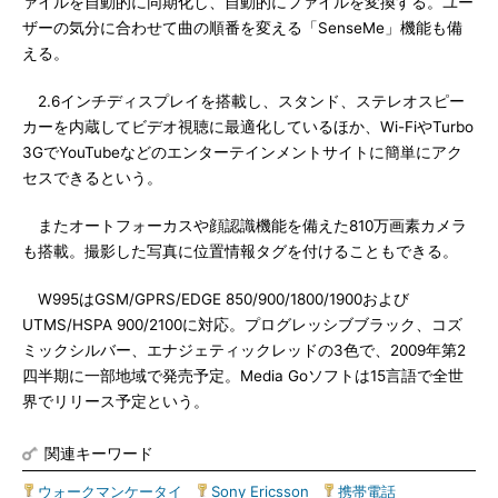
ァイルを自動的に同期化し、自動的にファイルを変換する。ユー
ザーの気分に合わせて曲の順番を変える「SenseMe」機能も備
える。
2.6インチディスプレイを搭載し、スタンド、ステレオスピー
カーを内蔵してビデオ視聴に最適化しているほか、Wi-FiやTurbo
3GでYouTubeなどのエンターテインメントサイトに簡単にアク
セスできるという。
またオートフォーカスや顔認識機能を備えた810万画素カメラ
も搭載。撮影した写真に位置情報タグを付けることもできる。
W995はGSM/GPRS/EDGE 850/900/1800/1900および
UTMS/HSPA 900/2100に対応。プログレッシブブラック、コズ
ミックシルバー、エナジェティックレッドの3色で、2009年第2
四半期に一部地域で発売予定。Media Goソフトは15言語で全世
界でリリース予定という。
関連キーワード
ウォークマンケータイ
|
Sony Ericsson
|
携帯電話
|