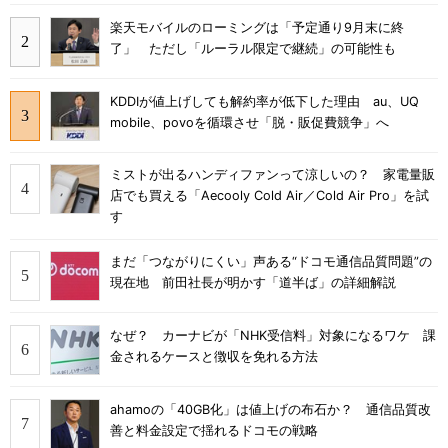
楽天モバイルのローミングは「予定通り9月末に終
了」 ただし「ルーラル限定で継続」の可能性も
KDDIが値上げしても解約率が低下した理由 au、UQ
mobile、povoを循環させ「脱・販促費競争」へ
ミストが出るハンディファンって涼しいの？ 家電量販
店でも買える「Aecooly Cold Air／Cold Air Pro」を試
す
まだ「つながりにくい」声ある“ドコモ通信品質問題”の
現在地 前田社長が明かす「道半ば」の詳細解説
なぜ？ カーナビが「NHK受信料」対象になるワケ 課
金されるケースと徴収を免れる方法
ahamoの「40GB化」は値上げの布石か？ 通信品質改
善と料金設定で揺れるドコモの戦略