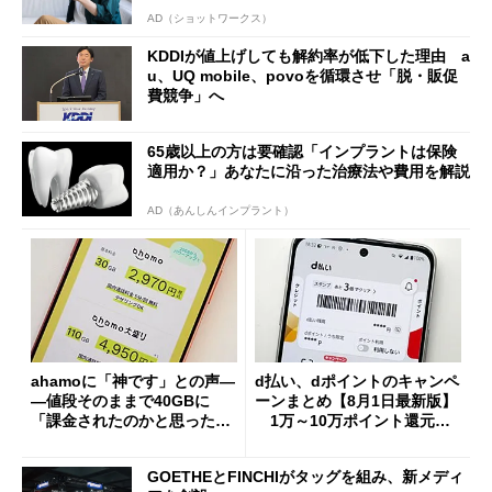
AD（ショットワークス）
KDDIが値上げしても解約率が低下した理由 a
u、UQ mobile、povoを循環させ「脱・販促
費競争」へ
65歳以上の方は要確認「インプラントは保険
適用か？」あなたに沿った治療法や費用を解説
AD（あんしんインプラント）
ahamoに「神です」との声―
d払い、dポイントのキャンペ
―値段そのままで40GBに
ーンまとめ【8月1日最新版】
「課金されたのかと思った」
1万～10万ポイント還元の
と戸惑いも
施策がめじろ押し
GOETHEとFINCHIがタッグを組み、新メディ