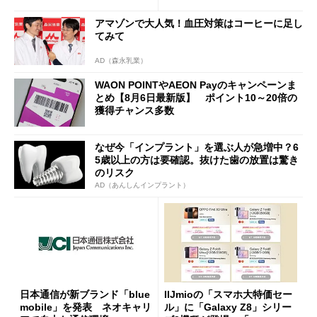
アマゾンで大人気！血圧対策はコーヒーに足し
てみて
AD（森永乳業）
WAON POINTやAEON Payのキャンペーンま
とめ【8月6日最新版】 ポイント10～20倍の
獲得チャンス多数
なぜ今「インプラント」を選ぶ人が急増中？6
5歳以上の方は要確認。抜けた歯の放置は驚き
のリスク
AD（あんしんインプラント）
日本通信が新ブランド「blue
IIJmioの「スマホ大特価セー
mobile」を発表 ネオキャリ
ル」に「Galaxy Z8」シリー