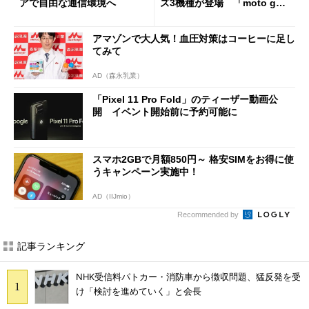
アで自由な通信環境へ
ズ3機種が登場 「moto g37
j」や「OPPO Find X9 Ultr
a」も
アマゾンで大人気！血圧対策はコーヒーに足し
てみて
AD（森永乳業）
「Pixel 11 Pro Fold」のティーザー動画公
開 イベント開始前に予約可能に
スマホ2GBで月額850円～ 格安SIMをお得に使
うキャンペーン実施中！
AD（IIJmio）
Recommended by
記事ランキング
NHK受信料パトカー・消防車から徴収問題、猛反発を受
け「検討を進めていく」と会長