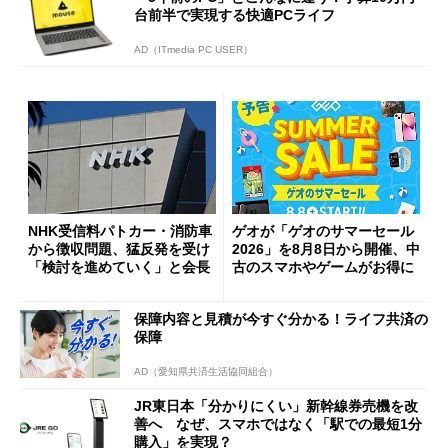
台前半で実現する快適PCライフ
AD（ITmedia PC USER）
NHK受信料パトカー・消防車
ゲオが「ゲオのサマーセール
から徴収問題、猛反発を受け
2026」を8月8日から開催、中
「検討を進めていく」と会長
古のスマホやゲームがお得に
保障内容と見積が今すぐ分かる！ライフ共済の
保障
AD（愛知県共済生活協同組合）
JR東日本「分かりにくい」新幹線券売機を改
善へ なぜ、スマホではなく「駅での最短1分
購入」を実現？