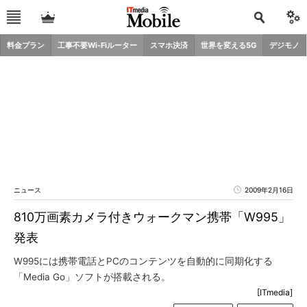
料金プラン
工事不要Wi-Fiルーター
スマホ決済
世界を変える5G
デジモノ
ニュース
2009年2月16日
810万画素カメラ付きウォークマン携帯「W995」
発表
W995には携帯電話とPCのコンテンツを自動的に同期化する
「Media Go」ソフトが搭載される。
[ITmedia]