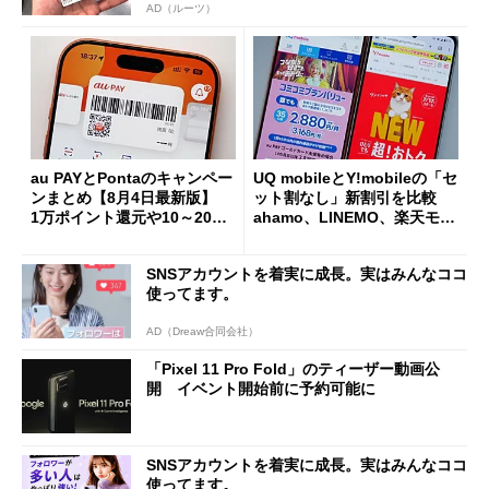
AD（ルーツ）
au PAYとPontaのキャンペー
UQ mobileとY!mobileの「セ
ンまとめ【8月4日最新版】
ット割なし」新割引を比較
1万ポイント還元や10～20％
ahamo、LINEMO、楽天モバ
還元あり
イルよりもお得？
SNSアカウントを着実に成長。実はみんなココ
使ってます。
AD（Dreaw合同会社）
「Pixel 11 Pro Fold」のティーザー動画公
開 イベント開始前に予約可能に
SNSアカウントを着実に成長。実はみんなココ
使ってます。