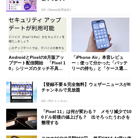
AD（Dreaw合同会社）
AndroidとPixelの8月版アッ
「iPhone Air」本音レビュ
プデート配信開始 「Pixel 1
ー：使って分かった「バッテ
0」シリーズのタッチ不具合
リーの持ち」と「ケース選
修正やGPU性能改善なども
び」の悩ましさ
【登録不要＆完全無料】ウェザーニュースがR
チャンネルで見放題
AD（Rチャンネル）
「Pixel 11」は何が変わる？ メモリ減少で10
0ドル前後の値上げも？ 出そろったうわさを
整理する