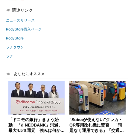
関連リンク
ニュースリリース
RodyStore購入ページ
RodyStore
ラナタウン
ラナ
あなたにオススメ
「ドコモの銀行」きょう始
“Suicaが使えない”クレカ・
動 「d NEOBANK」消滅、
QR専用改札機に賛否 「問
最大4.5％還元 強みは何か解
題なく運用できる」「交通系I