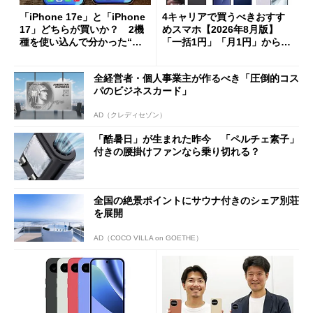
「iPhone 17e」と「iPhone
4キャリアで買うべきおすす
17」どちらが買いか？ 2機
めスマホ【2026年8月版】
種を使い込んで分かった“ス
「一括1円」「月1円」からお
ペック表にない違い”
得なiPhone／Pixel／Galaxy
まで
全経営者・個人事業主が作るべき「圧倒的コス
パのビジネスカード」
AD（クレディセゾン）
「酷暑日」が生まれた昨今 「ペルチェ素子」
付きの腰掛けファンなら乗り切れる？
全国の絶景ポイントにサウナ付きのシェア別荘
を展開
AD（COCO VILLA on GOETHE）