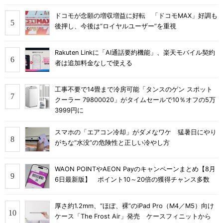
ドコモが念願の増収増益に好転 「ドコモMAX」好調も
後押し、今後は“ロイヤルユーザー”を重視
Rakuten Linkに「AI通話要約機能」、楽天モバイル契約
者は追加料金なしで使える
工事不要で14畳まで冷房可能「タンスのゲン スポット
クーラー 79800020」がタイムセールで10％オフの5万
3999円に
スマホの「エアコン冷却」がダメなワケ 猛暑日にやり
がちな“水没”の危険性と正しい冷やし方
WAON POINTやAEON Payのキャンペーンまとめ【8月
6日最新版】 ポイント10～20倍の獲得チャンス多数
厚さ約1.2mm、“ほぼ、裸”のiPad Pro（M4／M5）向け
ケース「The Frost Air」発売 ケースフィニットから