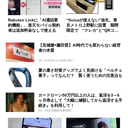
Rakuten Linkに「AI通話要
“Suicaが使えない”改札、東
約機能」、楽天モバイル契約
京メトロ上野駅に設置 期間
者は追加料金なしで使える
限定で “クレカ”と“QRコー
ド”専用
【見城徹×藤田晋】AI時代でも変わらない経営
者の本質
AD（FINCHI on GOETHE）
夏の暑さ対策グッズでよく見掛ける「ペルチェ
素子」ってなんだ？ 賢く使うための注意点も
カードローン50万円以上の人は、返済を3～6
ヶ月停止して『大幅に減額してから返済する手
続き』を利用して！
AD（渋谷法務総合事務所）