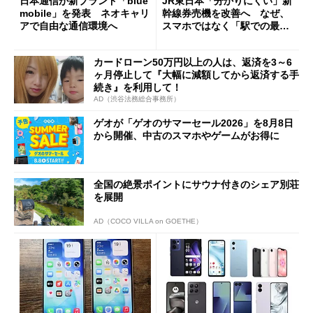
日本通信が新ブランド「blue
JR東日本「分かりにくい」新
mobile」を発表 ネオキャリ
幹線券売機を改善へ なぜ、
アで自由な通信環境へ
スマホではなく「駅での最短
1分購入」を実現？
カードローン50万円以上の人は、返済を3～6
ヶ月停止して『大幅に減額してから返済する手
続き』を利用して！
AD（渋谷法務総合事務所）
ゲオが「ゲオのサマーセール2026」を8月8日
から開催、中古のスマホやゲームがお得に
全国の絶景ポイントにサウナ付きのシェア別荘
を展開
AD（COCO VILLA on GOETHE）