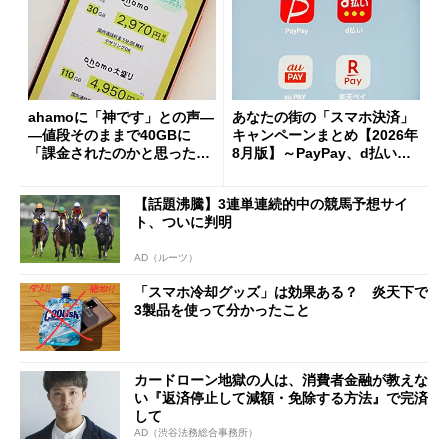
ahamoに「神です」との声―
あなたの街の「スマホ決済」
―値段そのままで40GBに
キャンペーンまとめ【2026年
「課金されたのかと思った」
8月版】～PayPay、d払い、a
と戸惑いも
u PAY、楽天ペイ
【話題沸騰】3連単連続的中の競馬予想サイ
ト、ついに判明
AD（ルーツ）
「スマホ冷却グッズ」は効果ある？ 炎天下で
3製品を使って分かったこと
カードローン地獄の人は、消費者金融が教えな
い『返済停止して減額・免除する方法』で完済
して
AD（渋谷法務総合事務所）