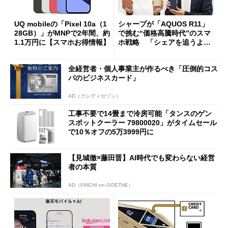
UQ mobileの「Pixel 10a（1
シャープが「AQUOS R11」
28GB）」がMNPで2年間、約
で挑む“価格高騰時代”のスマ
1.1万円に【スマホお得情報】
ホ戦略 「シェアを追うより
も既存ユーザーを大切に」
全経営者・個人事業主が作るべき「圧倒的コス
パのビジネスカード」
AD（クレディセゾン）
工事不要で14畳まで冷房可能「タンスのゲン
スポットクーラー 79800020」がタイムセール
で10％オフの5万3999円に
【見城徹×藤田晋】AI時代でも変わらない経営
者の本質
AD（FINCHI on GOETHE）