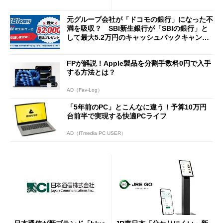
説
Cの方がスムーズ」
元グループ会社が「ドコモの銀行」になった不
満を吸収？ SBI新生銀行が「SBIの銀行」と
して最大5.2万円のキャッシュバックキャンペ
ーンを開催
FPが解説！Apple製品を分割手数料0円で入手
する方法とは？
AD（Fav-Log）
「5年前のPC」とこんなに違う！予算10万円
台前半で実現する快適PCライフ
AD（ITmedia PC USER）