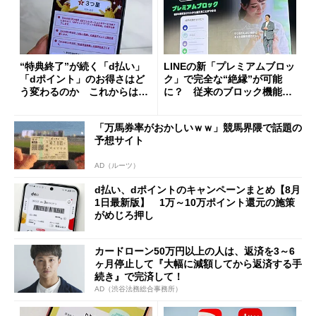
“特典終了”が続く「d払い」
LINEの新「プレミアムブロッ
「dポイント」のお得さはど
ク」で完全な“絶縁”が可能
う変わるのか これからは
に？ 従来のブロック機能と
「dカード」の利用が得策？
の決定的な違い
「万馬券率がおかしいｗｗ」競馬界隈で話題の
予想サイト
AD（ルーツ）
d払い、dポイントのキャンペーンまとめ【8月
1日最新版】 1万～10万ポイント還元の施策
がめじろ押し
カードローン50万円以上の人は、返済を3～6
ヶ月停止して『大幅に減額してから返済する手
続き』で完済して！
AD（渋谷法務総合事務所）