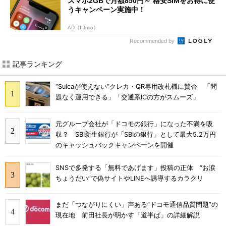
スマホ2GBで月額850円～ 格安SIMをお得に使
うキャンペーン実施中！
AD（IIJmio）
Recommended by
記事ランキング
“Suicaが使えない”クレカ・QR専用改札機に賛否 「問
題なく運用できる」「交通系ICの方がスムーズ」
元グループ会社が「ドコモの銀行」になった不満を吸
収？ SBI新生銀行が「SBIの銀行」として最大5.2万円
のキャッシュバックキャンペーンを開催
SNSで多発する「無料であげます」投稿の正体 “お涙
ちょうだい”で偽サイトやLINEへ誘導するカラクリ
まだ「つながりにくい」声ある“ドコモ通信品質問題”の
現在地 前田社長が明かす「道半ば」の詳細解説