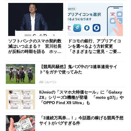
ソフトバンクのスマホ契約数
ドコモの銀行、アプリアイコ
減はいつ止まる？ 宮川社長
ンを選べるよう方針変更
が反転の時期を語る ホッピ
「さまざまなご意見・ご要望
ング対策は「真剣にやりすぎ
を踏まえ」
た」
【競馬民騒然】鬼バズ中の“3連単連発サイ
ト”をガチで使ってみた
AD（ルーツ）
IIJmioの「スマホ大特価セール」に「Galaxy
Z8」シリーズ3機種が登場 「moto g37j」や
「OPPO Find X9 Ultra」も
「3連続万馬券…！」今話題の稼げる競馬予想
サイトがバグすぎる件