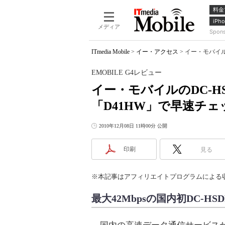
料金
iPho
メディア
Spon
ITmedia Mobile
>
イー・アクセス
>
イー・モバイルの
EMOBILE G4レビュー
イー・モバイルのDC-H
「D41HW」で早速チェ
2010年12月08日 11時00分 公開
印刷
見る
※本記事はアフィリエイトプログラムによる
最大42Mbpsの国内初DC-HS