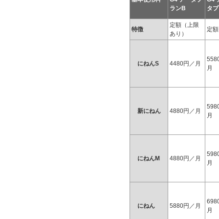
ランB
タプ
定額（上限
特徴
定額
あり）
55
にねんS
4480円／月
月
59
新にねん
4880円／月
月
59
にねんM
4880円／月
月
69
にねん
5880円／月
月