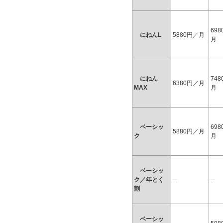
69
にねんL
5880円／月
月
にねん
74
6380円／月
MAX
月
ベーシッ
69
5880円／月
ク
月
ベーシッ
ク／年とく
─
─
割
ベーシッ