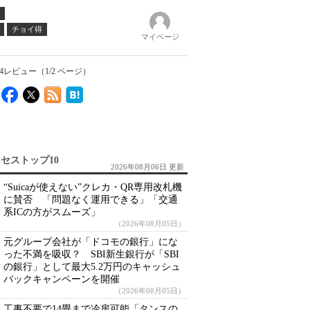
チョイ得
マイページ
4レビュー（1/2 ページ）
セストップ10
2026年08月06日 更新
“Suicaが使えない”クレカ・QR専用改札機
に賛否 「問題なく運用できる」「交通
系ICの方がスムーズ」
（2026年08月05日）
元グループ会社が「ドコモの銀行」にな
った不満を吸収？ SBI新生銀行が「SBI
の銀行」として最大5.2万円のキャッシュ
バックキャンペーンを開催
（2026年08月05日）
工事不要で14畳まで冷房可能「タンスの