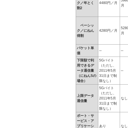
59
ク／年とく
4480円／月
月
割2
ベーシッ
52
ク／にねん
4280円／月
月
得割
パケット単
─
─
価
下限額で利
5Gバイト
用できるデ
（ただし、
ータ通信量
2011年5月
─
（にねんSの
31日まで制
場合）
限なし）
5Gバイト
（ただし、
上限データ
2011年5月
なし
通信量
31日まで制
限なし）
ポート・サ
ービス・ア
プリケーシ
あり
なし