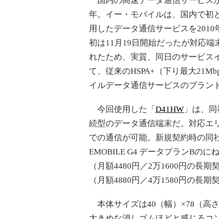
国内の高速データ通信サービスがか
年。イー・モバイルは、国内で初とな
用したデータ通信サービスを2010
初は11月19日開始だったが対応端
れたため、実質、同日のサービス
て、従来のHSPA+（下り最大21M
イルデータ通信サービスのブランド「
今回使用した「
D41HW
」は、同社
続型のデータ通信端末だ。対応エリア内
での通信が可能。新規契約時の同社
EMOBILE G4 データプランBの
（月額4480円／2万1600円の長
（月額4880円／4万1580円の長
本体サイズは40（幅）×78（高さ
大きめな消しゴムほどと感じるコ