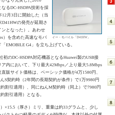
なり充実した2010
るDC-HSDPA技術を採
年12月3日に開始した（当
末D41HWの発売が延期さ
インとなった）。あわせ
bps）を含めた高速なモバ
イー・モバイル「D41HW」
EMOBILE G4」を立ち上げている。
初のDC-HSDPA対応機器となるHuawei製のUSB接
において、下り最大42Mbps／上り最大5.8Mbps
直販サイト価格は、ベーシック価格が4万1580円、
にねんS契約時（2年間の長期契約が条件）で1万9980円
期契約割引適用）、同にねんM契約時（同上）で7980円
期契約割引適用）となる。
）×15.5（厚さ）ミリ、重量は約33グラムと、少し
ンパクトかつ軽量のボディが特徴だ。本体以外の付属