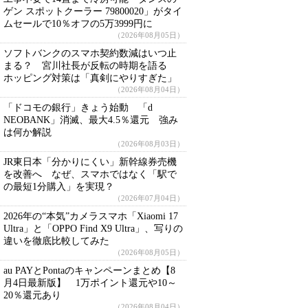
ゲン スポットクーラー 79800020」がタイ
ムセールで10％オフの5万3999円に
（2026年08月05日）
ソフトバンクのスマホ契約数減はいつ止
まる？ 宮川社長が反転の時期を語る
ホッピング対策は「真剣にやりすぎた」
（2026年08月04日）
「ドコモの銀行」きょう始動 「d
NEOBANK」消滅、最大4.5％還元 強み
は何か解説
（2026年08月03日）
JR東日本「分かりにくい」新幹線券売機
を改善へ なぜ、スマホではなく「駅で
の最短1分購入」を実現？
（2026年07月04日）
2026年の“本気”カメラスマホ「Xiaomi 17
Ultra」と「OPPO Find X9 Ultra」、写りの
違いを徹底比較してみた
（2026年08月05日）
au PAYとPontaのキャンペーンまとめ【8
月4日最新版】 1万ポイント還元や10～
20％還元あり
（2026年08月04日）