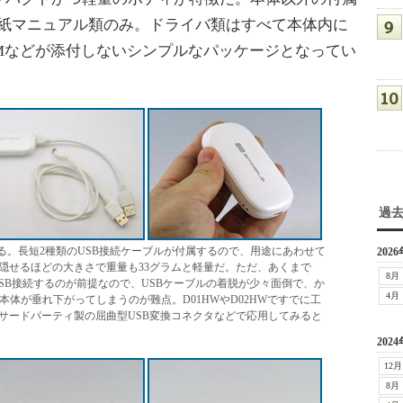
と紙マニュアル類のみ。ドライバ類はすべて本体内に
OMなどが添付しないシンプルなパッケージとなってい
過
る。長短2種類のUSB接続ケーブルが付属するので、用途にあわせて
2026
隠せるほどの大きさで重量も33グラムと軽量だ。ただ、あくまで
8月
USB接続するのが前提なので、USBケーブルの着脱が少々面倒で、か
4月
本体が垂れ下がってしまうのが難点。D01HWやD02HWですでに工
サードパーティ製の屈曲型USB変換コネクタなどで応用してみると
2024
12月
8月