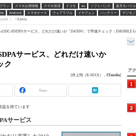
プラン
スマホお得情報
スマホ決済
ドコモ
ソフトバンク
楽天モバイル
au
スマホケース
ウェアラブル
イヤフォン
バッテリー
デジモノ
ne
Android
sored ｜
IIJmio
DC-HSDPAサービス、どれだけ速いか「D41HW」で早速チェック：EMOBILE G
SDPAサービス、どれだけ速いか
ック
アク
[井上翔（K-MAX），
ITmedia
]
Share
収益を得ています
DPAサービス