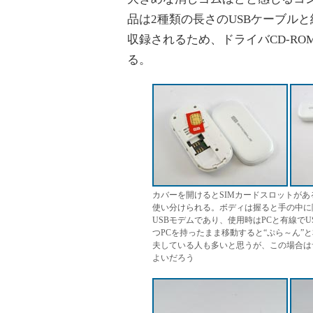
品は2種類の長さのUSBケーブル
収録されるため、ドライバCD-R
る。
カバーを開けるとSIMカードスロットがあ
使い分けられる。ボディは握ると手の中に
USBモデムであり、使用時はPCと有線で
つPCを持ったまま移動すると“ぷら～ん”と
夫している人も多いと思うが、この場合は
よいだろう