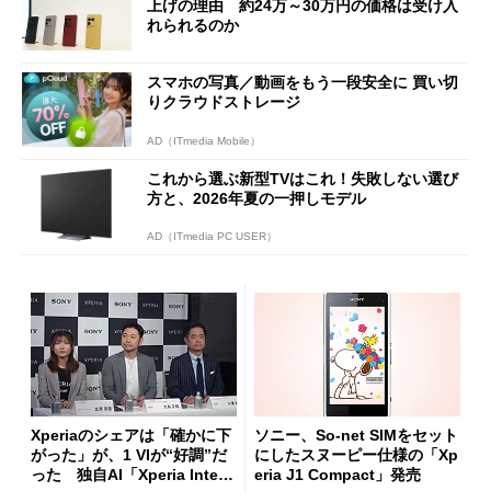
上げの理由 約24万～30万円の価格は受け入
れられるのか
スマホの写真／動画をもう一段安全に 買い切
りクラウドストレージ
AD（ITmedia Mobile）
これから選ぶ新型TVはこれ！失敗しない選び
方と、2026年夏の一押しモデル
AD（ITmedia PC USER）
Xperiaのシェアは「確かに下
ソニー、So-net SIMをセット
がった」が、1 VIが“好調”だ
にしたスヌーピー仕様の「Xp
った 独自AI「Xperia Intelli
eria J1 Compact」発売