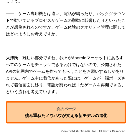
しょう。
――
ゲーム専用機とは違い、電話が鳴ったり、バックグラウン
ドで動いているプロセスがゲームの挙動に影響したりといったこ
とが想像されるのですが、ゲーム体験のクオリティ管理に関して
はどのようにお考えですか。
大澤氏
難しい部分ですね。我々がAndroidマーケットにあるす
べてのゲームをチェックできるわけではないので、公開された
APIの範囲内でゲームを作ってもらうことをお願いするしかあり
ません。ゲーム中に着信があった際には、ゲームが一端ポーズさ
れて着信画面に移り、電話が終わればまたゲームを再開できる、
という流れを考えています。
積み重ねたノウハウが支える新モデルの進化
Copyright © ITmedia, Inc. All Rights Reserved.