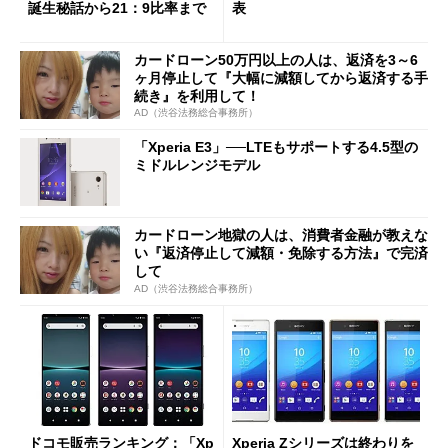
誕生秘話から21：9比率まで
表
カードローン50万円以上の人は、返済を3～6
ヶ月停止して『大幅に減額してから返済する手
続き』を利用して！
AD（渋谷法務総合事務所）
「Xperia E3」──LTEもサポートする4.5型の
ミドルレンジモデル
カードローン地獄の人は、消費者金融が教えな
い『返済停止して減額・免除する方法』で完済
して
AD（渋谷法務総合事務所）
ドコモ販売ランキング：「Xp
Xperia Zシリーズは終わりを