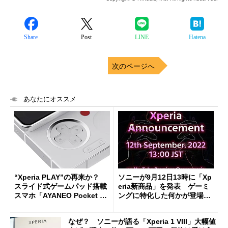
Share
Post
LINE
Hatena
次のページへ
あなたにオススメ
“Xperia PLAY”の再来か？
ソニーが9月12日13時に「Xp
スライド式ゲームパッド搭載
eria新商品」を発表 ゲーミ
スマホ「AYANEO Pocket PL
ングに特化した何かが登場す
AY」が一部で話題に
る見通し
なぜ？ ソニーが語る「Xperia 1 VIII」大幅値