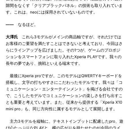
隙間をなくす「クリアブラックパネル」の技術も取り入れていま
す。これは、neoには採用されていないものです。
――
なるほど。
大澤氏
これら3モデルがメインの商品軸ですが、それだけでは
お客様のご要望を満たすことはできないと考えており、今回はさ
らにラインアップを広げました。その1つが、ゲームのプロポジ
ションをスマートフォンに取り入れたXperia PLAYです。我々の
長年の夢であり、挑戦といえる端末です。
最後にXperia proですが、このモデルはQWERTYキーボードを
搭載し、文字の打ちやすさにこだわったモデルです。我々は「コ
ミュニケーション・エンターテインメント」を掲げる会社ですの
で、こうしたモデルでコミュニケーションの楽しさを打ち出すこ
とも重要と考えています。また、従来から提供する「Xperia X10
mini pro」も、同じ方向性に属するモデルとして展開します。
主力3モデルを縦軸に、テキストインプットに配慮したpro、遊
び心たっぷりなPLAYと、横の広がりを持たせたのが今回のライ