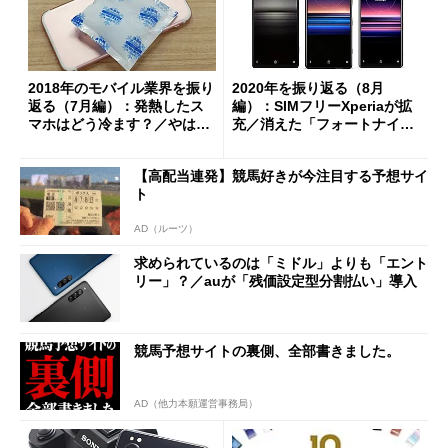
2018年のモバイル業界を振り
2020年を振り返る（8月
返る（7月編）：発熱したス
編）：SIMフリーXperiaが拡
マホはどう冷ます？／やはり
充／消えた「フォートナイ
気になる「Xperia」
ト」
【高配当連発】競馬好きが今注目する予想サイ
ト
AD（ルーツ）
求められているのは「ミドル」よりも「エント
リー」？／auが「残価設定型分割払い」導入
競馬予想サイトの裏側、全部書きました。
AD（他力本願運営事務局）