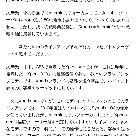
大澤氏
今の断面ではAndroidにフォーカスしていきます。グロ
ーバルレベルでは2.5Gの端末もありますので、すべてではありま
せん。しかし、我々の戦略商品群は、“Xperia＝Android”という戦
略を軸に展開していきます。
――
新たなXperiaラインアップそれぞれのコンセプトやターゲ
ットを教えてください。
大澤氏
まず、CESで発表したXperia arcですが、これは昨年に
発表した「Xperia X10」の後継機種であり、我々のフラッグシッ
プモデルです。Xperiaブランドの基幹を担う商品で、ハイエンド
志向のお客様をターゲットにしています。
次にXperia neoですが、このモデルはミドルレンジとしてのラ
インアップです。2010年度はミドルレンジにSymbian OSの端末
を使っていましたが、Androidにフルフォーカスします。Xperia
neoは幅広いユーザー層を想定していますが、サイズコンシャス
なモデルですので、特に片手での操作性にこだわるお客様を狙っ
ています。ヨーロッパを中心に、ワンハンドソリューションに対