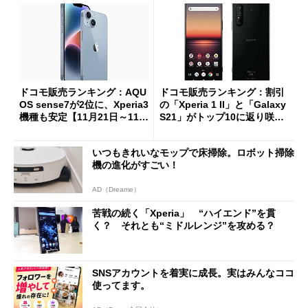
ドコモ販売ランキング：AQU
ドコモ販売ランキング：割引
OS sense7が2位に、Xperia3
の「Xperia 1 II」と「Galaxy
機種も安定【11月21日～11月
S21」がトップ10に返り咲き
27日】
【6月13日～19日】
いつもきれいなモップで床掃除。ロボット掃除
機の進化がすごい！
AD（Dreame）
苦戦の続く「Xperia」 “ハイエンド”を貫
く？ それとも“ミドルレンジ”を攻める？
SNSアカウントを着実に成長。実はみんなココ
使ってます。