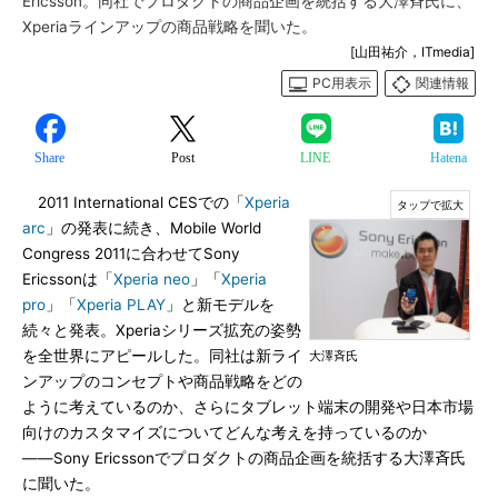
Ericsson。同社でプロダクトの商品企画を統括する大澤斉氏に、
Xperiaラインアップの商品戦略を聞いた。
[山田祐介，ITmedia]
PC用表示
関連情報
Share
Post
LINE
Hatena
2011 International CESでの「
Xperia
arc
」の発表に続き、Mobile World
Congress 2011に合わせてSony
Ericssonは「
Xperia neo
」「
Xperia
pro
」「
Xperia PLAY
」と新モデルを
続々と発表。Xperiaシリーズ拡充の姿勢
を全世界にアピールした。同社は新ライ
大澤斉氏
ンアップのコンセプトや商品戦略をどの
ように考えているのか、さらにタブレット端末の開発や日本市場
向けのカスタマイズについてどんな考えを持っているのか
――Sony Ericssonでプロダクトの商品企画を統括する大澤斉氏
に聞いた。