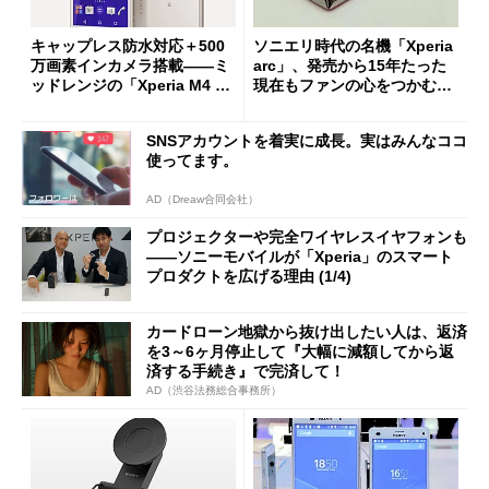
キャップレス防水対応＋500
ソニエリ時代の名機「Xperia
万画素インカメラ搭載――ミ
arc」、発売から15年たった
ッドレンジの「Xperia M4 Aq
現在もファンの心をつかむ理
ua」発表
由
SNSアカウントを着実に成長。実はみんなココ
使ってます。
AD（Dreaw合同会社）
プロジェクターや完全ワイヤレスイヤフォンも
――ソニーモバイルが「Xperia」のスマート
プロダクトを広げる理由 (1/4)
カードローン地獄から抜け出したい人は、返済
を3～6ヶ月停止して『大幅に減額してから返
済する手続き』で完済して！
AD（渋谷法務総合事務所）