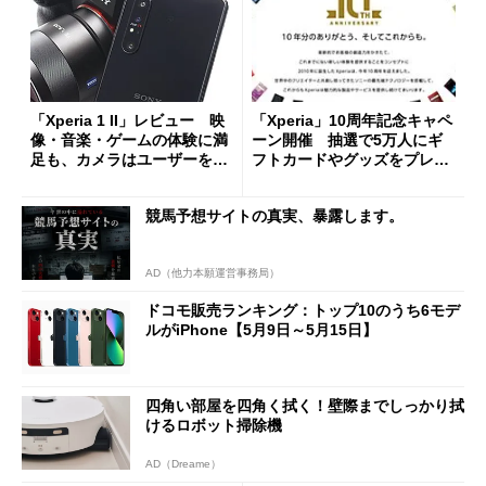
「Xperia 1 II」レビュー 映
「Xperia」10周年記念キャペ
像・音楽・ゲームの体験に満
ーン開催 抽選で5万人にギ
足も、カメラはユーザーを選
フトカードやグッズをプレゼ
ぶ？
ント
競馬予想サイトの真実、暴露します。
AD（他力本願運営事務局）
ドコモ販売ランキング：トップ10のうち6モデ
ルがiPhone【5月9日～5月15日】
四角い部屋を四角く拭く！壁際までしっかり拭
けるロボット掃除機
AD（Dreame）