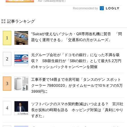
AD（Dreaw合同会社）
Recommended by
記事ランキング
“Suicaが使えない”クレカ・QR専用改札機に賛否 「問
題なく運用できる」「交通系ICの方がスムーズ」
元グループ会社が「ドコモの銀行」になった不満を吸
収？ SBI新生銀行が「SBIの銀行」として最大5.2万円
のキャッシュバックキャンペーンを開催
工事不要で14畳まで冷房可能「タンスのゲン スポット
クーラー 79800020」がタイムセールで10％オフの5万
3999円に
ソフトバンクのスマホ契約数減はいつ止まる？ 宮川社
長が反転の時期を語る ホッピング対策は「真剣にやり
すぎた」