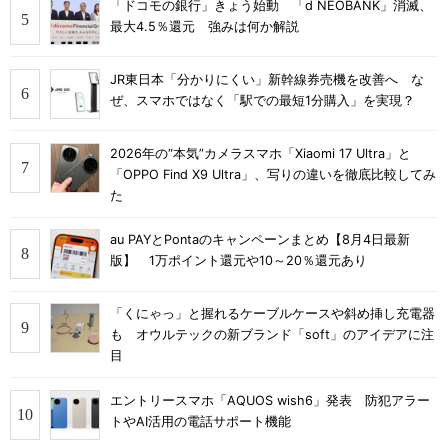
「ドコモの銀行」きょう始動 「d NEOBANK」消滅、
最大4.5％還元 強みは何か解説
JR東日本「分かりにくい」新幹線券売機を改善へ な
ぜ、スマホではなく「駅での最短1分購入」を実現？
2026年の“本気”カメラスマホ「Xiaomi 17 Ultra」と
「OPPO Find X9 Ultra」、写りの違いを徹底比較してみ
た
au PAYとPontaのキャンペーンまとめ【8月4日最新
版】 1万ポイント還元や10～20％還元あり
「くにゃっ」と握れるケーブルケースや斜め挿し充電器
も オウルテックの新ブランド「soft」のアイデアに注
目
エントリースマホ「AQUOS wish6」発表 防犯アラー
トやAI活用の電話サポート機能