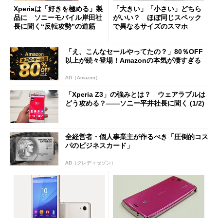
Xperiaは「好きを極める」製
「大きい」「小さい」どちら
品に ソニーモバイル岸田社
がいい？ ほぼ同じスペック
長に聞く“反転攻勢”の道筋
で異なるサイズのスマホ
「え、こんなセールやってたの？」80％OFF
以上が続々登場！Amazonの本気が凄すぎる
AD（Amazon）
「Xperia Z3」の強みとは？ ウェアラブルは
どう攻める？――ソニー平井社長に聞く (1/2)
全経営者・個人事業主が作るべき「圧倒的コス
パのビジネスカード」
AD（クレディセゾン）