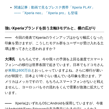
関連記事：動画で見るプレステ携帯「Xperia PLAY」
――「Xperia neo」「Xperia pro」も登場
強いXperiaブランドを担う主軸3モデルと、横の広がり
――
今回の発表でXperiaのラインアップはかなり幅広くなった
印象を受けますが、こうしたモデル群をユーザーが受け入れる土
壌は整ってきたと思われますか？
大澤氏
もちろんです。今や我々の予測を上回る速度でスマート
フォンへの移行は世界各国で起きています。日本でもドコモさん
が
来期は600万台
とおっしゃっていますよね。さらに移行が速い
のが韓国で、日本より1年ぐらい進んでいる印象を受けます。ア
メリカはメッカですので、もちろんスマートフォンがないと戦え
ませんし、ヨーロッパもその流れをくんで需要が急激に拡大して
います。
――
XperiaはいずれもOSにAndroidを採用していますが、今後
はAndroidがSony Ericssonの主力商品になるのでしょうか？