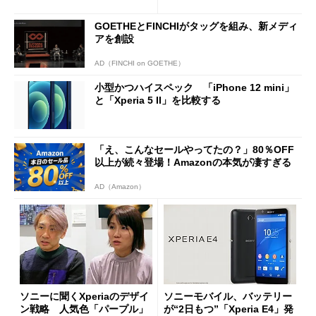
gence」打ち出しも
GOETHEとFINCHIがタッグを組み、新メディ
アを創設
AD（FINCHI on GOETHE）
小型かつハイスペック 「iPhone 12 mini」
と「Xperia 5 II」を比較する
「え、こんなセールやってたの？」80％OFF
以上が続々登場！Amazonの本気が凄すぎる
AD（Amazon）
ソニーに聞くXperiaのデザイ
ソニーモバイル、バッテリー
ン戦略 人気色「パープル」
が“2日もつ”「Xperia E4」発