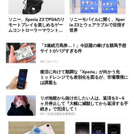
ソニー、Xperia Z3でPS4のリ
ソニーモバイルに聞く、Xper
モートプレイを楽しめるゲー
ia Z3とウェアラブルで目指す
ムコントローラーマウント
世界
「GCM10」
「3連続万馬券…！」今話題の稼げる競馬予想
サイトがバグすぎる件
AD（ルーツ）
復活に向けて順調な「Xperia」が向かう先
ミッドレンジでも差別化を図るが、市場環境に
は課題も
リボ地獄から抜け出したい人は、返済を3～6
ヶ月停止して『大幅に減額してから返済する手
続き』で完済して！
AD（渋谷法務総合事務所）