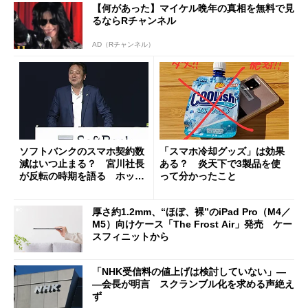
【何があった】マイケル晩年の真相を無料で見
るならRチャンネル
AD（Rチャンネル）
ソフトバンクのスマホ契約数
「スマホ冷却グッズ」は効果
減はいつ止まる？ 宮川社長
ある？ 炎天下で3製品を使
が反転の時期を語る ホッピ
って分かったこと
ング対策は「真剣にやりすぎ
た」
厚さ約1.2mm、“ほぼ、裸”のiPad Pro（M4／
M5）向けケース「The Frost Air」発売 ケー
スフィニットから
「NHK受信料の値上げは検討していない」―
―会長が明言 スクランブル化を求める声絶え
ず