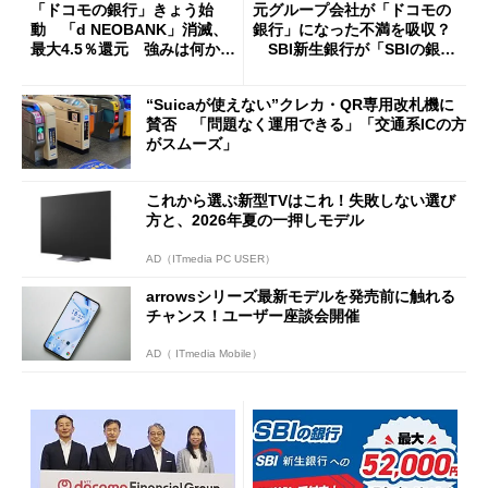
「ドコモの銀行」きょう始
元グループ会社が「ドコモの
動 「d NEOBANK」消滅、
銀行」になった不満を吸収？
最大4.5％還元 強みは何か解
SBI新生銀行が「SBIの銀
説
行」として最大5.2万円のキャ
ッシュバックキャンペーンを
“Suicaが使えない”クレカ・QR専用改札機に
開催
賛否 「問題なく運用できる」「交通系ICの方
がスムーズ」
これから選ぶ新型TVはこれ！失敗しない選び
方と、2026年夏の一押しモデル
AD（ITmedia PC USER）
arrowsシリーズ最新モデルを発売前に触れる
チャンス！ユーザー座談会開催
AD（ ITmedia Mobile）