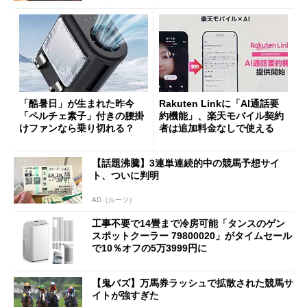
「酷暑日」が生まれた昨今
Rakuten Linkに「AI通話要
「ペルチェ素子」付きの腰掛
約機能」、楽天モバイル契約
けファンなら乗り切れる？
者は追加料金なしで使える
【話題沸騰】3連単連続的中の競馬予想サイ
ト、ついに判明
AD（ルーツ）
工事不要で14畳まで冷房可能「タンスのゲン
スポットクーラー 79800020」がタイムセール
で10％オフの5万3999円に
【鬼バズ】万馬券ラッシュで拡散された競馬サ
イトが強すぎた