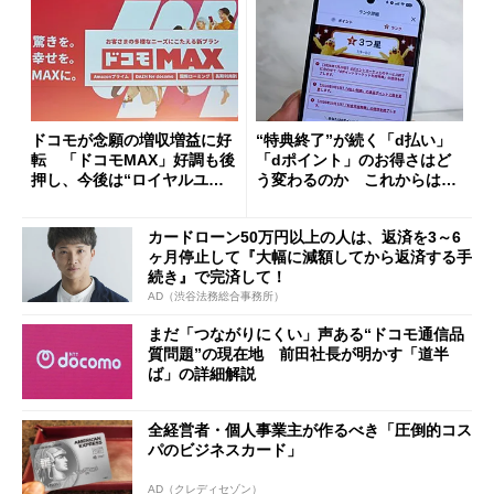
ドコモが念願の増収増益に好
“特典終了”が続く「d払い」
転 「ドコモMAX」好調も後
「dポイント」のお得さはど
押し、今後は“ロイヤルユー
う変わるのか これからは
ザー”を重視
「dカード」の利用が得策？
カードローン50万円以上の人は、返済を3～6
ヶ月停止して『大幅に減額してから返済する手
続き』で完済して！
AD（渋谷法務総合事務所）
まだ「つながりにくい」声ある“ドコモ通信品
質問題”の現在地 前田社長が明かす「道半
ば」の詳細解説
全経営者・個人事業主が作るべき「圧倒的コス
パのビジネスカード」
AD（クレディセゾン）