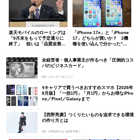
楽天モバイルのローミングは
「iPhone 17e」と「iPhone
「9月末をもって予定通りに
17」どちらが買いか？ 2機
終了」 狙いは「品質改善」
種を使い込んで分かった“ス
ただし「ルーラル限定で期
ペック表にない違い”
限を切った新契約」の可能性
全経営者・個人事業主が作るべき「圧倒的コス
も
パのビジネスカード」
AD（クレディセゾン）
4キャリアで買うべきおすすめスマホ【2026年
8月版】「一括1円」「月1円」からお得なiPho
ne／Pixel／Galaxyまで
【西野亮廣】つくりたいものを追求できる環境
の作り方とは
AD（FINCHI on GOETHE）