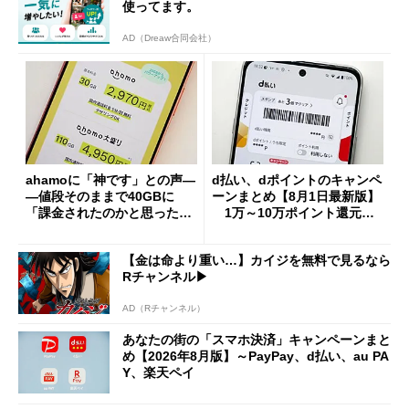
使ってます。
AD（Dreaw合同会社）
ahamoに「神です」との声―
d払い、dポイントのキャンペ
―値段そのままで40GBに
ーンまとめ【8月1日最新版】
「課金されたのかと思った」
1万～10万ポイント還元の
と戸惑いも
施策がめじろ押し
【金は命より重い…】カイジを無料で見るなら
Rチャンネル▶︎
AD（Rチャンネル）
あなたの街の「スマホ決済」キャンペーンまと
め【2026年8月版】～PayPay、d払い、au PA
Y、楽天ペイ