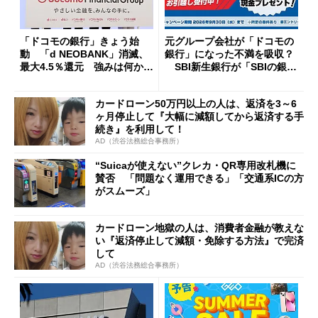
「ドコモの銀行」きょう始
元グループ会社が「ドコモの
動 「d NEOBANK」消滅、
銀行」になった不満を吸収？
最大4.5％還元 強みは何か解
SBI新生銀行が「SBIの銀
説
行」として最大5.2万円のキャ
ッシュバックキャンペーンを
カードローン50万円以上の人は、返済を3～6
開催
ヶ月停止して『大幅に減額してから返済する手
続き』を利用して！
AD（渋谷法務総合事務所）
“Suicaが使えない”クレカ・QR専用改札機に
賛否 「問題なく運用できる」「交通系ICの方
がスムーズ」
カードローン地獄の人は、消費者金融が教えな
い『返済停止して減額・免除する方法』で完済
して
AD（渋谷法務総合事務所）