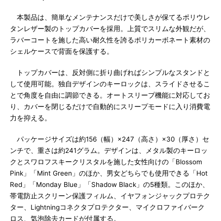
本製品は、簡単なメンテナンスだけで美しさが保てるポリウレ
タンレザー製のトップカバーを採用。上質でスリムな外観だが、
ラバーコートを施した高い耐久性を誇るポリカーボネート素材の
シェルケースで背面を保護する。
トップカバーは、反対側に折り曲げればシンプルなスタンドと
して使用可能。独自デザインのキーロックは、スライドさせるこ
とで角度を自由に調節できる。オートスリープ機能に対応してお
り、カバーを閉じるだけで自動的にスリープモードに入り消費電
力を抑える。
パッケージサイズは約156（幅）×247（高さ）×30（厚さ）セ
ンチで、重さは約241グラム。デザインは、メタル製のキーロッ
クとスワロフスキークリスタルを施した女性向けの「Blossom
Pink」「Mint Green」のほか、男女どちらでも使用できる「Hot
Red」「Monday Blue」「Shadow Black」の5種類。このほか、
帯電防止スクリーン保護フィルム、イヤフォンジャックプロテク
ター、Lightningコネクタプロテクター、マイクロファイバーク
ロス、気泡除去カードが付属する。