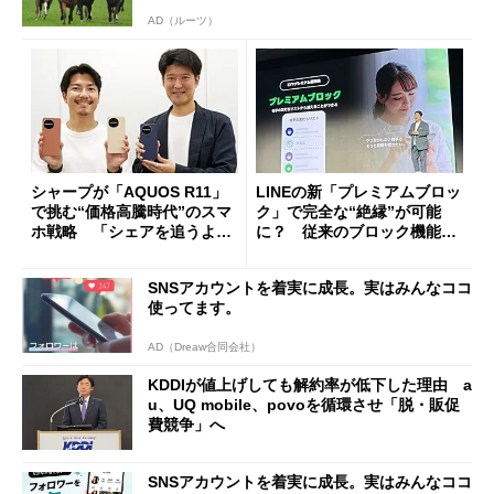
AD（ルーツ）
シャープが「AQUOS R11」
LINEの新「プレミアムブロッ
で挑む“価格高騰時代”のスマ
ク」で完全な“絶縁”が可能
ホ戦略 「シェアを追うより
に？ 従来のブロック機能と
も既存ユーザーを大切に」
の決定的な違い
SNSアカウントを着実に成長。実はみんなココ
使ってます。
AD（Dreaw合同会社）
KDDIが値上げしても解約率が低下した理由 a
u、UQ mobile、povoを循環させ「脱・販促
費競争」へ
SNSアカウントを着実に成長。実はみんなココ