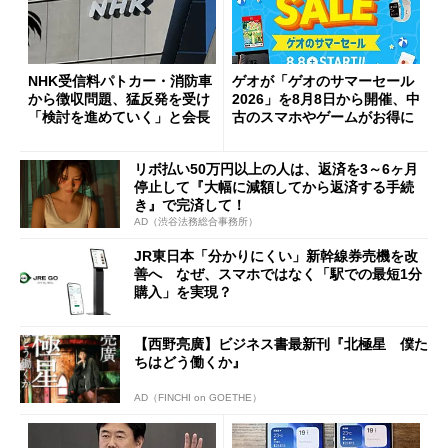
NHK受信料パトカー・消防車
ゲオが「ゲオのサマーセール
から徴収問題、猛反発を受け
2026」を8月8日から開催、中
「検討を進めていく」と会長
古のスマホやゲームがお得に
リボ払い50万円以上の人は、返済を3～6ヶ月
停止して『大幅に減額してから返済する手続
き』で完済して！
AD（渋谷法務総合事務所）
JR東日本「分かりにくい」新幹線券売機を改
善へ なぜ、スマホではなく「駅での最短1分
購入」を実現？
【西野亮廣】ビジネス書最新刊『北極星 僕た
ちはどう働くか』
AD（FINCHI on GOETHE）