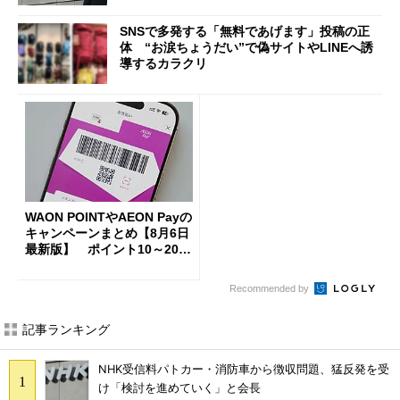
SNSで多発する「無料であげます」投稿の正
体 “お涙ちょうだい”で偽サイトやLINEへ誘
導するカラクリ
WAON POINTやAEON Payの
キャンペーンまとめ【8月6日
最新版】 ポイント10～20倍
の獲得チャンス多数
Recommended by
記事ランキング
NHK受信料パトカー・消防車から徴収問題、猛反発を受
け「検討を進めていく」と会長