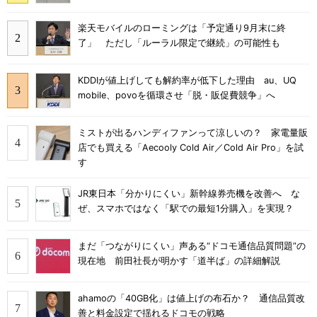
楽天モバイルのローミングは「予定通り9月末に終
了」 ただし「ルーラル限定で継続」の可能性も
KDDIが値上げしても解約率が低下した理由 au、UQ
mobile、povoを循環させ「脱・販促費競争」へ
ミストが出るハンディファンって涼しいの？ 家電量販
店でも買える「Aecooly Cold Air／Cold Air Pro」を試
す
JR東日本「分かりにくい」新幹線券売機を改善へ な
ぜ、スマホではなく「駅での最短1分購入」を実現？
まだ「つながりにくい」声ある“ドコモ通信品質問題”の
現在地 前田社長が明かす「道半ば」の詳細解説
ahamoの「40GB化」は値上げの布石か？ 通信品質改
善と料金設定で揺れるドコモの戦略