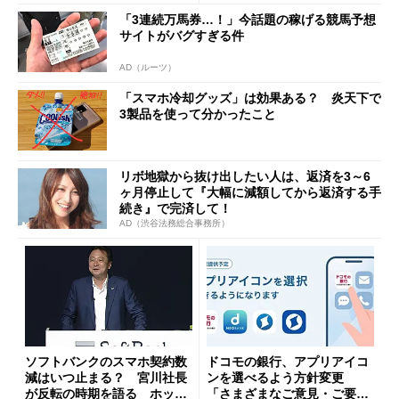
「3連続万馬券…！」今話題の稼げる競馬予想
サイトがバグすぎる件
AD（ルーツ）
「スマホ冷却グッズ」は効果ある？ 炎天下で
3製品を使って分かったこと
リボ地獄から抜け出したい人は、返済を3～6
ヶ月停止して『大幅に減額してから返済する手
続き』で完済して！
AD（渋谷法務総合事務所）
ソフトバンクのスマホ契約数
ドコモの銀行、アプリアイコ
減はいつ止まる？ 宮川社長
ンを選べるよう方針変更
が反転の時期を語る ホッピ
「さまざまなご意見・ご要望