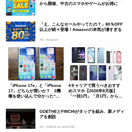
から開催、中古のスマホやゲームがお得に
「え、こんなセールやってたの？」80％OFF
以上が続々登場！Amazonの本気が凄すぎる
AD（Amazon）
「iPhone 17e」と「iPhone
4キャリアで買うべきおすす
17」どちらが買いか？ 2機
めスマホ【2026年8月版】
種を使い込んで分かった“ス
「一括1円」「月1円」からお
ペック表にない違い”
得なiPhone／Pixel／Galaxy
まで
GOETHEとFINCHIがタッグを組み、新メディ
アを創設
AD（FINCHI on GOETHE）