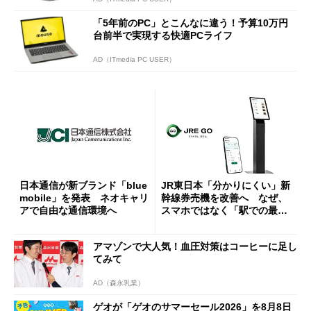
「5年前のPC」とこんなに違う！予算10万円
台前半で実現する快適PCライフ
AD（ITmedia PC USER）
日本通信が新ブランド「blue
JR東日本「分かりにくい」新
mobile」を発表 ネオキャリ
幹線券売機を改善へ なぜ、
アで自由な通信環境へ
スマホではなく「駅での最短
1分購入」を実現？
アマゾンで大人気！血圧対策はコーヒーに足し
てみて
AD（森永乳業）
ゲオが「ゲオのサマーセール2026」を8月8日