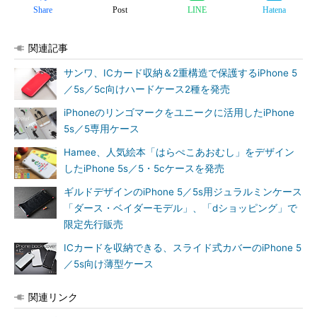
Share
Post
LINE
Hatena
関連記事
サンワ、ICカード収納＆2重構造で保護するiPhone 5
／5s／5c向けハードケース2種を発売
iPhoneのリンゴマークをユニークに活用したiPhone
5s／5専用ケース
Hamee、人気絵本「はらぺこあおむし」をデザイン
したiPhone 5s／5・5cケースを発売
ギルドデザインのiPhone 5／5s用ジュラルミンケース
「ダース・ベイダーモデル」、「dショッピング」で
限定先行販売
ICカードを収納できる、スライド式カバーのiPhone 5
／5s向け薄型ケース
関連リンク