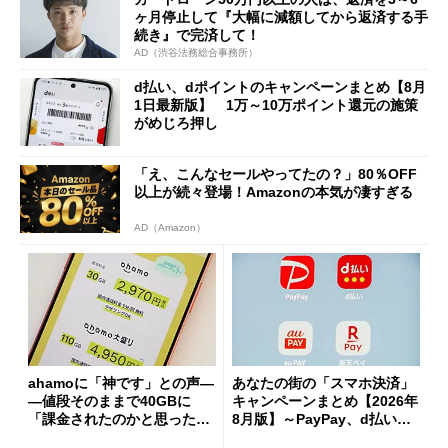
ヶ月停止して『大幅に減額してから返済する手
続き』で完済して！
AD（渋谷法務総合事務所）
d払い、dポイントのキャンペーンまとめ【8月
1日最新版】 1万～10万ポイント還元の施策
がめじろ押し
「え、こんなセールやってたの？」80％OFF
以上が続々登場！Amazonの本気が凄すぎる
AD（Amazon）
ahamoに「神です」との声―
あなたの街の「スマホ決済」
―値段そのままで40GBに
キャンペーンまとめ【2026年
「課金されたのかと思った」
8月版】～PayPay、d払い、a
と戸惑いも
u PAY、楽天ペイ