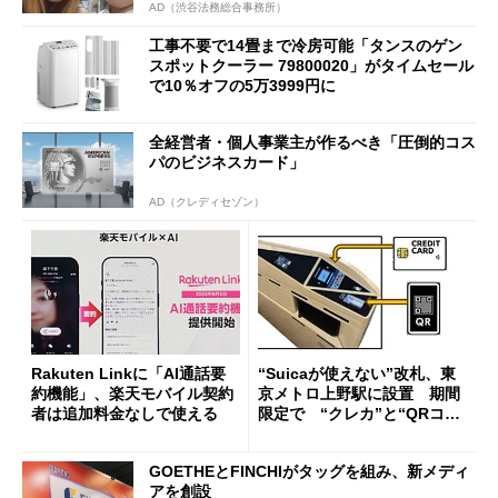
AD（渋谷法務総合事務所）
工事不要で14畳まで冷房可能「タンスのゲン
スポットクーラー 79800020」がタイムセール
で10％オフの5万3999円に
全経営者・個人事業主が作るべき「圧倒的コス
パのビジネスカード」
AD（クレディセゾン）
Rakuten Linkに「AI通話要
“Suicaが使えない”改札、東
約機能」、楽天モバイル契約
京メトロ上野駅に設置 期間
者は追加料金なしで使える
限定で “クレカ”と“QRコー
ド”専用
GOETHEとFINCHIがタッグを組み、新メディ
アを創設