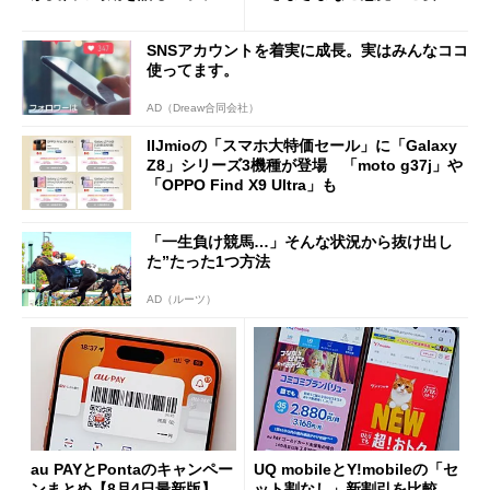
ング対策は「真剣にやりすぎ
を踏まえ」
た」
SNSアカウントを着実に成長。実はみんなココ
使ってます。
AD（Dreaw合同会社）
IIJmioの「スマホ大特価セール」に「Galaxy
Z8」シリーズ3機種が登場 「moto g37j」や
「OPPO Find X9 Ultra」も
「一生負け競馬…」そんな状況から抜け出し
た”たった1つ方法
AD（ルーツ）
au PAYとPontaのキャンペー
UQ mobileとY!mobileの「セ
ンまとめ【8月4日最新版】
ット割なし」新割引を比較