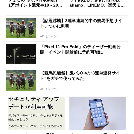
1万ポイント還元や10～20％
ahamo、LINEMO、楽天モバ
還元あり
イルよりもお得？
【話題沸騰】3連単連続的中の競馬予想サイ
ト、ついに判明
AD（ルーツ）
「Pixel 11 Pro Fold」のティーザー動画公
開 イベント開始前に予約可能に
【競馬民騒然】鬼バズ中の“3連単連発サイ
ト”をガチで使ってみた
AD（ルーツ）