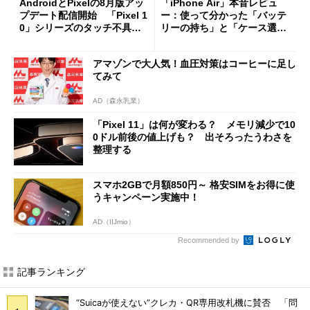
AndroidとPixelの8月版アッ
「iPhone Air」本音レビュ
プデート配信開始 「Pixel 1
ー：使って分かった「バッテ
0」シリーズのタッチ不具合
リーの持ち」と「ケース選
修正やGPU性能改善なども
び」の悩ましさ
アマゾンで大人気！血圧対策はコーヒーに足し
てみて
AD（森永乳業）
「Pixel 11」は何が変わる？ メモリ減少で10
0ドル前後の値上げも？ 出そろったうわさを
整理する
スマホ2GBで月額850円～ 格安SIMをお得に使
うキャンペーン実施中！
AD（IIJmio）
Recommended by
記事ランキング
“Suicaが使えない”クレカ・QR専用改札機に賛否 「問