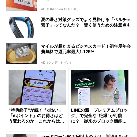
AD（FINCHI on GOETHE）
夏の暑さ対策グッズでよく見掛ける「ペルチェ
素子」ってなんだ？ 賢く使うための注意点も
マイルが超たまるビジネスカード！初年度年会
費無料で還元率最大1.125%
AD（クレディセゾン）
“特典終了”が続く「d払い」
LINEの新「プレミアムブロッ
「dポイント」のお得さはど
ク」で完全な“絶縁”が可能
う変わるのか これからは
に？ 従来のブロック機能と
「dカード」の利用が得策？
の決定的な違い
カードローン50万円以上の人は、返済を3～6