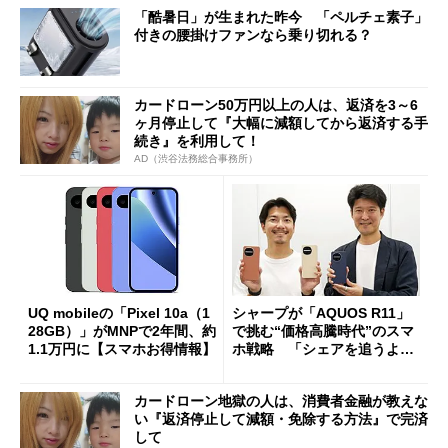
「酷暑日」が生まれた昨今 「ペルチェ素子」
付きの腰掛けファンなら乗り切れる？
カードローン50万円以上の人は、返済を3～6
ヶ月停止して『大幅に減額してから返済する手
続き』を利用して！
AD（渋谷法務総合事務所）
UQ mobileの「Pixel 10a（1
シャープが「AQUOS R11」
28GB）」がMNPで2年間、約
で挑む“価格高騰時代”のスマ
1.1万円に【スマホお得情報】
ホ戦略 「シェアを追うより
も既存ユーザーを大切に」
カードローン地獄の人は、消費者金融が教えな
い『返済停止して減額・免除する方法』で完済
して