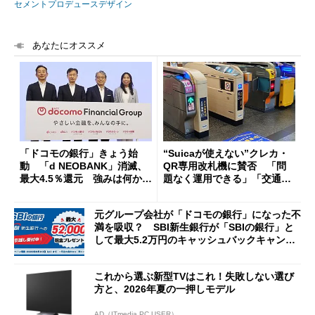
セメントプロデュースデザイン
あなたにオススメ
「ドコモの銀行」きょう始
“Suicaが使えない”クレカ・
動 「d NEOBANK」消滅、
QR専用改札機に賛否 「問
最大4.5％還元 強みは何か解
題なく運用できる」「交通系I
説
Cの方がスムーズ」
元グループ会社が「ドコモの銀行」になった不
満を吸収？ SBI新生銀行が「SBIの銀行」と
して最大5.2万円のキャッシュバックキャンペ
ーンを開催
これから選ぶ新型TVはこれ！失敗しない選び
方と、2026年夏の一押しモデル
AD（ITmedia PC USER）