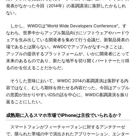
発表がなかった今回（2014年）の基調講演に落胆したかもしれ
ない。
しかし、WWDCは“World Wide Developers Conference”。す
なわち、世界中からアップル製品向けにソフトウェアやハードウ
ェアを生み出している開発者を集めて行う会議だ。新製品発表の
場であるとは限らない。WWDCでアップルがなすべきことは、
アップルの提供するプラットフォームが、いかに開発者にとって
未来のあるものであり、新たな地平を切り開くパートナーたり得
るのかを伝えることだからだ。
そうした意味において、WWDC 2014の基調講演は落胆する内
容ではなく、むしろ期待を持たせる内容だった。今回はアップル
の意図が分かりやすいiOSの話を中心に、WWDC基調講演を振り
返ることにしたい。
成熟期に入るスマホ市場でiPhoneは主役でいられるか？
スマートフォンがフィーチャーフォンに対するアンチテーゼ
で、限られた帯域の中で演出されたアプリケーション、エンター