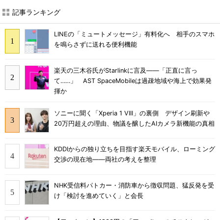
記事ランキング
LINEの「ミュートメッセージ」有料化へ 相手のスマホ
を鳴らさずに送れる便利機能
楽天の三木谷氏がStarlinkに言及――「正直に言っ
て……」 AST SpaceMobileは過疎地域や海上で効果発
揮か
ソニーに聞く「Xperia 1 VIII」の裏側 デザイン刷新や
20万円超えの理由、物議を醸したAIカメラ新機能の真相
KDDIからの独り立ちを目指す楽天モバイル、ローミング
交渉の現在地――両社の考えを整理
NHK受信料パトカー・消防車から徴収問題、猛反発を受
け「検討を進めていく」と会長