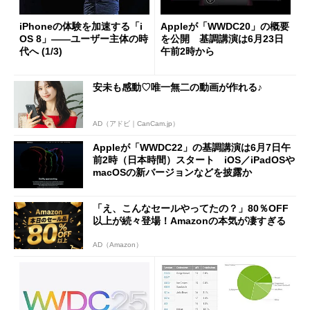
iPhoneの体験を加速する「i
Appleが「WWDC20」の概要
OS 8」――ユーザー主体の時
を公開 基調講演は6月23日
代へ (1/3)
午前2時から
安未も感動♡唯一無二の動画が作れる♪
AD（アドビ｜CanCam.jp）
Appleが「WWDC22」の基調講演は6月7日午
前2時（日本時間）スタート iOS／iPadOSや
macOSの新バージョンなどを披露か
「え、こんなセールやってたの？」80％OFF
以上が続々登場！Amazonの本気が凄すぎる
AD（Amazon）