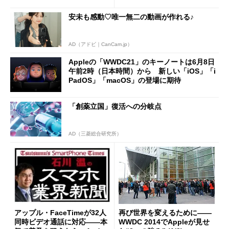
n」を正式発表
安未も感動♡唯一無二の動画が作れる♪
AD（アドビ｜CanCam.jp）
Appleの「WWDC21」のキーノートは6月8日
午前2時（日本時間）から 新しい「iOS」「i
PadOS」「macOS」の登場に期待
「創薬立国」復活への分岐点
AD（三菱総合研究所）
アップル・FaceTimeが32人
再び世界を変えるために――
同時ビデオ通話に対応――本
WWDC 2014でAppleが見せ