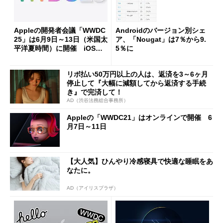
Appleの開発者会議「WWDC
Androidのバージョン別シェ
25」は6月9日～13日（米国太
ア、「Nougat」は7％から9.
平洋夏時間）に開催 iOS／i
5％に
PadOSやmacOSなどの新バ
ージョンを披露か
リボ払い50万円以上の人は、返済を3～6ヶ月
停止して『大幅に減額してから返済する手続
き』で完済して！
AD（渋谷法務総合事務所）
Appleの「WWDC21」はオンラインで開催 6
月7日～11日
【大人気】ひんやり冷感寝具で快適な睡眠をあ
なたに。
AD（アイリスプラザ）