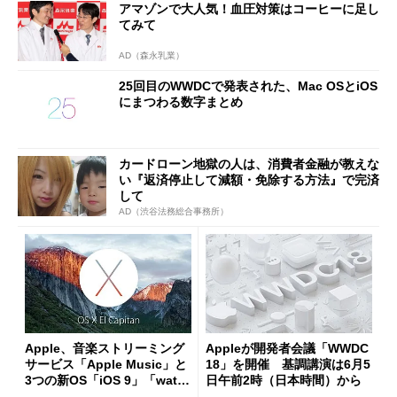
アマゾンで大人気！血圧対策はコーヒーに足し
てみて
AD（森永乳業）
25回目のWWDCで発表された、Mac OSとiOS
にまつわる数字まとめ
カードローン地獄の人は、消費者金融が教えな
い『返済停止して減額・免除する方法』で完済
して
AD（渋谷法務総合事務所）
Apple、音楽ストリーミング
Appleが開発者会議「WWDC
サービス「Apple Music」と
18」を開催 基調講演は6月5
3つの新OS「iOS 9」「watc
日午前2時（日本時間）から
hOS 2」「OS X El Capita