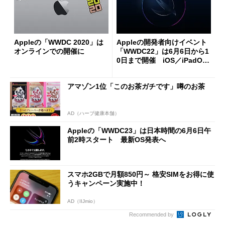
Appleの「WWDC 2020」は
Appleの開発者向けイベント
オンラインでの開催に
「WWDC22」は6月6日から1
0日まで開催 iOS／iPadOS
やmacOSなどの新バージョン
を披露へ
アマゾン1位「このお茶ガチです」噂のお茶
AD（ハーブ健康本舗）
Appleの「WWDC23」は日本時間の6月6日午
前2時スタート 最新OS発表へ
スマホ2GBで月額850円～ 格安SIMをお得に使
うキャンペーン実施中！
AD（IIJmio）
Recommended by