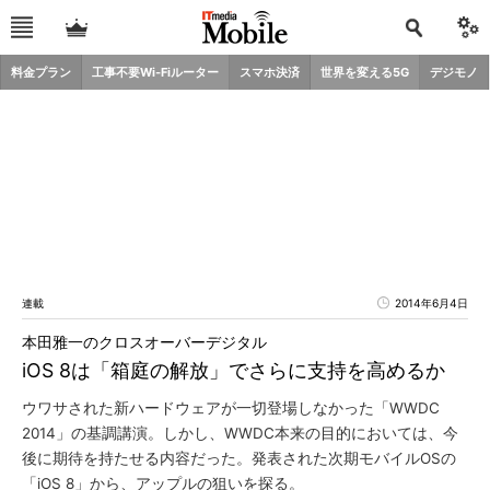
料金プラン
工事不要Wi-Fiルーター
スマホ決済
世界を変える5G
デジモノ
連載
2014年6月4日
本田雅一のクロスオーバーデジタル
iOS 8は「箱庭の解放」でさらに支持を高めるか
ウワサされた新ハードウェアが一切登場しなかった「WWDC
2014」の基調講演。しかし、WWDC本来の目的においては、今
後に期待を持たせる内容だった。発表された次期モバイルOSの
「iOS 8」から、アップルの狙いを探る。