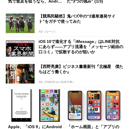
気で普及を狙うなら、Androi
た“3つの強み” (1/3)
dにも展開すべき
【競馬民騒然】鬼バズ中の“3連単連発サイ
ト”をガチで使ってみた
AD（ルーツ）
iOS 10で進化する「iMessage」はLINE対抗
にあらず――アプリ流通を「メッセージ経由の
口コミ」で拡散するのが狙いか
【西野亮廣】ビジネス書最新刊『北極星 僕た
ちはどう働くか』
AD（FINCHI on GOETHE）
Apple、「iOS 9」にAndroid
「ホーム画面」と「アプリの