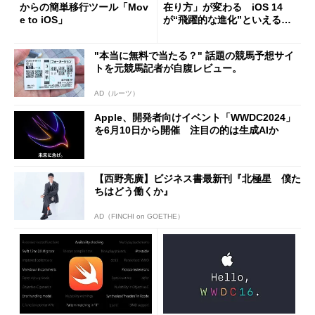
からの簡単移行ツール「Mov
在り方」が変わる iOS 14
e to iOS」
が“飛躍的な進化”といえる理
由
"本当に無料で当たる？" 話題の競馬予想サイ
トを元競馬記者が自腹レビュー。
AD（ルーツ）
Apple、開発者向けイベント「WWDC2024」
を6月10日から開催 注目の的は生成AIか
【西野亮廣】ビジネス書最新刊『北極星 僕た
ちはどう働くか』
AD（FINCHI on GOETHE）