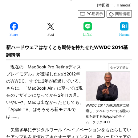
[本田雅一，ITmedia]
PC用表示
関連情報
Share
Post
LINE
Hatena
新ハードウェアはなくとも期待を持たせたWWDC 2014基
調講演
現在の「MacBook Pro Retinaディス
プレイモデル」が登場したのは2012年
のWWDC。すでに2年が経過している。
さらに、「MacBook Air」に至っては現
在のデザインになってから2年11カ月。
いやいや、Macは出なかったとしても、
WWDC 2014の基調講演に登
「Apple TV」はそろそろ新モデルで
壇し、デベロッパーに感謝の
は……。
意を表する米Appleのティ
ム・クックCEO
矢継ぎ早にデジタルワールドへイノベーションをもたらしてい
たアップルを見慣れてきたオーディエンスは、新ハードウェアの