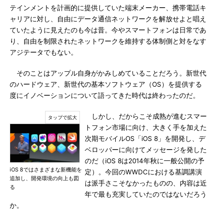
テインメントを計画的に提供していた端末メーカー、携帯電話キ
ャリアに対し、自由にデータ通信ネットワークを解放せよと唱え
ていたように見えたのも今は昔。今やスマートフォンは日常であ
り、自由を制限されたネットワークを維持する体制側と対をなす
アジテータでもない。
そのことはアップル自身がかみしめていることだろう。新世代
のハードウェア、新世代の基本ソフトウェア（OS）を提供する
度にイノベーションについて語ってきた時代は終わったのだ。
しかし、だからこそ成熟が進むスマー
トフォン市場に向け、大きく手を加えた
次期モバイルOS「iOS 8」を開発し、デ
ベロッパーに向けてメッセージを発した
のだ（iOS 8は2014年秋に一般公開の予
iOS 8ではさまざまな新機能を
定）。今回のWWDCにおける基調講演
追加し、開発環境の向上も図
は派手さこそなかったものの、内容は近
る
年で最も充実していたのではないだろう
か。