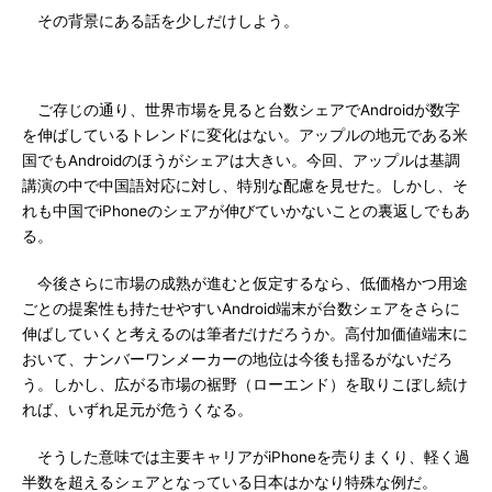
その背景にある話を少しだけしよう。
ご存じの通り、世界市場を見ると台数シェアでAndroidが数字
を伸ばしているトレンドに変化はない。アップルの地元である米
国でもAndroidのほうがシェアは大きい。今回、アップルは基調
講演の中で中国語対応に対し、特別な配慮を見せた。しかし、そ
れも中国でiPhoneのシェアが伸びていかないことの裏返しでもあ
る。
今後さらに市場の成熟が進むと仮定するなら、低価格かつ用途
ごとの提案性も持たせやすいAndroid端末が台数シェアをさらに
伸ばしていくと考えるのは筆者だけだろうか。高付加価値端末に
おいて、ナンバーワンメーカーの地位は今後も揺るがないだろ
う。しかし、広がる市場の裾野（ローエンド）を取りこぼし続け
れば、いずれ足元が危うくなる。
そうした意味では主要キャリアがiPhoneを売りまくり、軽く過
半数を超えるシェアとなっている日本はかなり特殊な例だ。