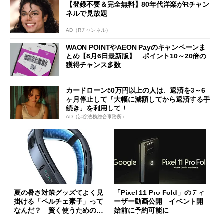
【登録不要＆完全無料】80年代洋楽がRチャン
ネルで見放題
AD（Rチャンネル）
WAON POINTやAEON Payのキャンペーンま
とめ【8月6日最新版】 ポイント10～20倍の
獲得チャンス多数
カードローン50万円以上の人は、返済を3～6
ヶ月停止して『大幅に減額してから返済する手
続き』を利用して！
AD（渋谷法務総合事務所）
夏の暑さ対策グッズでよく見
「Pixel 11 Pro Fold」のティ
掛ける「ペルチェ素子」って
ーザー動画公開 イベント開
なんだ？ 賢く使うための注
始前に予約可能に
意点も