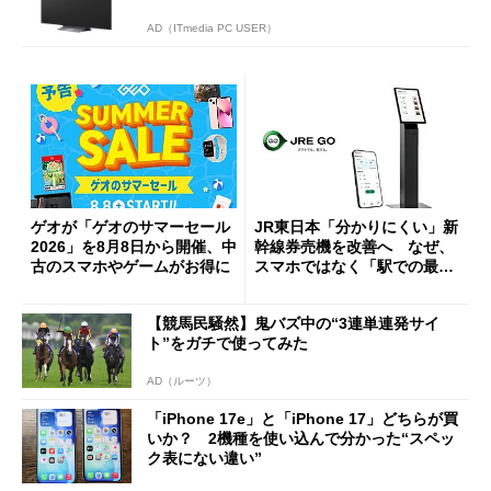
AD（ITmedia PC USER）
ゲオが「ゲオのサマーセール
JR東日本「分かりにくい」新
2026」を8月8日から開催、中
幹線券売機を改善へ なぜ、
古のスマホやゲームがお得に
スマホではなく「駅での最短
1分購入」を実現？
【競馬民騒然】鬼バズ中の“3連単連発サイ
ト”をガチで使ってみた
AD（ルーツ）
「iPhone 17e」と「iPhone 17」どちらが買
いか？ 2機種を使い込んで分かった“スペッ
ク表にない違い”