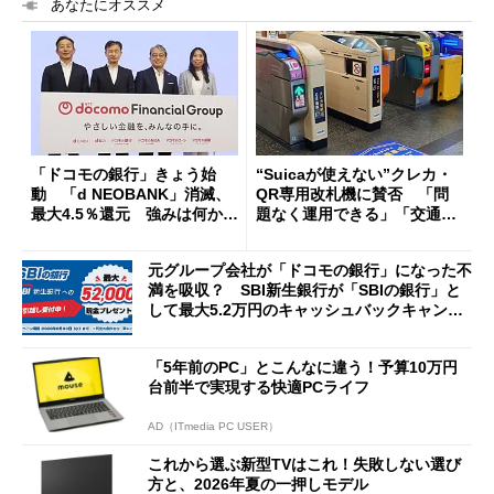
あなたにオススメ
「ドコモの銀行」きょう始
“Suicaが使えない”クレカ・
動 「d NEOBANK」消滅、
QR専用改札機に賛否 「問
最大4.5％還元 強みは何か解
題なく運用できる」「交通系I
説
Cの方がスムーズ」
元グループ会社が「ドコモの銀行」になった不
満を吸収？ SBI新生銀行が「SBIの銀行」と
して最大5.2万円のキャッシュバックキャンペ
ーンを開催
「5年前のPC」とこんなに違う！予算10万円
台前半で実現する快適PCライフ
AD（ITmedia PC USER）
これから選ぶ新型TVはこれ！失敗しない選び
方と、2026年夏の一押しモデル