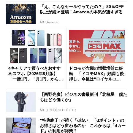
「え、こんなセールやってたの？」80％OFF
以上が続々登場！Amazonの本気が凄すぎる
AD（Amazon）
4キャリアで買うべきおすす
ドコモが念願の増収増益に好
めスマホ【2026年8月版】
転 「ドコモMAX」好調も後
「一括1円」「月1円」からお
押し、今後は“ロイヤルユー
得なiPhone／Pixel／Galaxy
ザー”を重視
まで
【西野亮廣】ビジネス書最新刊『北極星 僕た
ちはどう働くか』
AD（FINCHI on GOETHE）
“特典終了”が続く「d払い」「dポイント」の
お得さはどう変わるのか これからは「dカー
ド」の利用が得策？