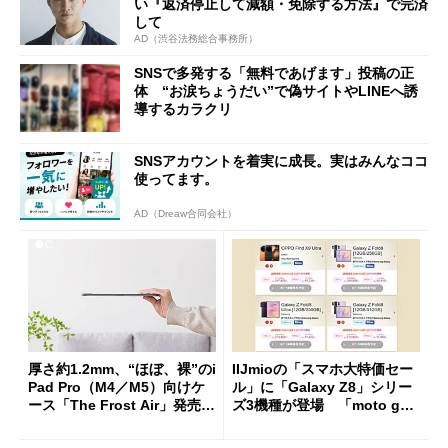
い『返済停止して減額・免除する方法』で完済
して
AD（渋谷法務総合事務所）
SNSで多発する「無料であげます」投稿の正
体 “お涙ちょうだい”で偽サイトやLINEへ誘
導するカラクリ
SNSアカウントを着実に成長。実はみんなココ
使ってます。
AD（Dreaw合同会社）
厚さ約1.2mm、“ほぼ、裸”のi
IIJmioの「スマホ大特価セー
Pad Pro（M4／M5）向けケ
ル」に「Galaxy Z8」シリー
ース「The Frost Air」発売
ズ3機種が登場 「moto g37
ケースフィニットから
j」や「OPPO Find X9 Ultr
a」も