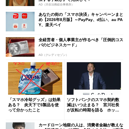
AD（渋谷法務総合事務所）
あなたの街の「スマホ決済」キャンペーンまと
め【2026年8月版】～PayPay、d払い、au PA
Y、楽天ペイ
全経営者・個人事業主が作るべき「圧倒的コス
パのビジネスカード」
AD（クレディセゾン）
「スマホ冷却グッズ」は効果
ソフトバンクのスマホ契約数
ある？ 炎天下で3製品を使
減はいつ止まる？ 宮川社長
って分かったこと
が反転の時期を語る ホッピ
ング対策は「真剣にやりすぎ
た」
カードローン地獄の人は、消費者金融が教えな