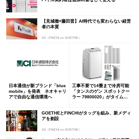
【見城徹×藤田晋】AI時代でも変わらない経営
者の本質
AD（FINCHI on GOETHE）
日本通信が新ブランド「blue
工事不要で14畳まで冷房可能
mobile」を発表 ネオキャリ
「タンスのゲン スポットクー
アで自由な通信環境へ
ラー 79800020」がタイムセ
ールで10％オフの5万3999円
に
GOETHEとFINCHIがタッグを組み、新メディ
アを創設
AD（FINCHI on GOETHE）