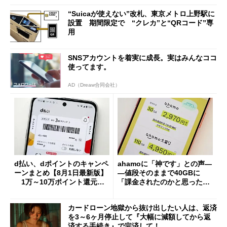
“Suicaが使えない”改札、東京メトロ上野駅に
設置 期間限定で “クレカ”と“QRコード”専
用
SNSアカウントを着実に成長。実はみんなココ
使ってます。
AD（Dreaw合同会社）
d払い、dポイントのキャンペ
ahamoに「神です」との声―
ーンまとめ【8月1日最新版】
―値段そのままで40GBに
1万～10万ポイント還元の
「課金されたのかと思った」
施策がめじろ押し
と戸惑いも
カードローン地獄から抜け出したい人は、返済
を3～6ヶ月停止して『大幅に減額してから返
済する手続き』で完済して！