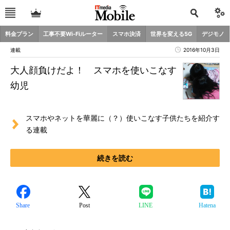
料金プラン
工事不要Wi-Fiルーター
スマホ決済
世界を変える5G
デジモノ
連載
2016年10月3日
大人顔負けだよ！ スマホを使いこなす
幼児
スマホやネットを華麗に（？）使いこなす子供たちを紹介す
る連載
続きを読む
Share
Post
LINE
Hatena