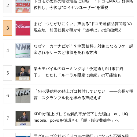
ドコモが念願の増収増益に好転 「ドコモMAX」好調も
後押し、今後は“ロイヤルユーザー”を重視
まだ「つながりにくい」声ある“ドコモ通信品質問題”の
現在地 前田社長が明かす「道半ば」の詳細解説
なぜ？ カーナビが「NHK受信料」対象になるワケ 課
金されるケースと徴収を免れる方法
楽天モバイルのローミングは「予定通り9月末に終
了」 ただし「ルーラル限定で継続」の可能性も
「NHK受信料の値上げは検討していない」――会長が明
言 スクランブル化を求める声絶えず
KDDIが値上げしても解約率が低下した理由 au、UQ
mobile、povoを循環させ「脱・販促費競争」へ
元グループ会社が「ドコモの銀行」になった不満を吸