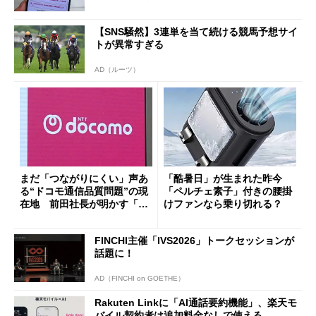
【SNS騒然】3連単を当て続ける競馬予想サイ
トが異常すぎる
AD（ルーツ）
まだ「つながりにくい」声あ
「酷暑日」が生まれた昨今
る“ドコモ通信品質問題”の現
「ペルチェ素子」付きの腰掛
在地 前田社長が明かす「道
けファンなら乗り切れる？
半ば」の詳細解説
FINCHI主催「IVS2026」トークセッションが
話題に！
AD（FINCHI on GOETHE）
Rakuten Linkに「AI通話要約機能」、楽天モ
バイル契約者は追加料金なしで使える