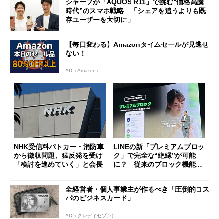
シャープが「AQUOS R11」で挑む“価格高騰
時代”のスマホ戦略 「シェアを追うよりも既
存ユーザーを大切に」
【毎日変わる】Amazonタイムセールが見逃せ
ない！
AD（Amazon）
NHK受信料パトカー・消防車
LINEの新「プレミアムブロッ
から徴収問題、猛反発を受け
ク」で完全な“絶縁”が可能
「検討を進めていく」と会長
に？ 従来のブロック機能と
の決定的な違い
全経営者・個人事業主が作るべき「圧倒的コス
パのビジネスカード」
AD（クレディセゾン）