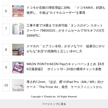
ドコモが念願の増収増益に好転 「ドコモMAX」好調も
後押し、今後は“ロイヤルユーザー”を重視
工事不要で14畳まで冷房可能「タンスのゲン スポット
クーラー 79800020」がタイムセールで10％オフの5万
3999円に
スマホの「エアコン冷却」がダメなワケ 猛暑日にやり
がちな“水没”の危険性と正しい冷やし方
WAON POINTやAEON Payのキャンペーンまとめ【8月
6日最新版】 ポイント10～20倍の獲得チャンス多数
厚さ約1.2mm、“ほぼ、裸”のiPad Pro（M4／M5）向け
ケース「The Frost Air」発売 ケースフィニットから
Copyright © ITmedia Inc. All Rights Reserved.
ページトップに戻る