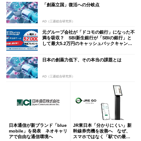
「創薬立国」復活への分岐点
AD（三菱総合研究所）
元グループ会社が「ドコモの銀行」になった不
満を吸収？ SBI新生銀行が「SBIの銀行」と
して最大5.2万円のキャッシュバックキャンペ
ーンを開催
日本の創薬力低下、その本当の課題とは
AD（三菱総合研究所）
日本通信が新ブランド「blue
JR東日本「分かりにくい」新
mobile」を発表 ネオキャリ
幹線券売機を改善へ なぜ、
アで自由な通信環境へ
スマホではなく「駅での最短