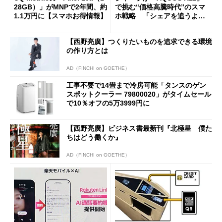
28GB）」がMNPで2年間、約
で挑む“価格高騰時代”のスマ
1.1万円に【スマホお得情報】
ホ戦略 「シェアを追うより
も既存ユーザーを大切に」
【西野亮廣】つくりたいものを追求できる環境
の作り方とは
AD（FINCHI on GOETHE）
工事不要で14畳まで冷房可能「タンスのゲン
スポットクーラー 79800020」がタイムセール
で10％オフの5万3999円に
【西野亮廣】ビジネス書最新刊『北極星 僕た
ちはどう働くか』
AD（FINCHI on GOETHE）