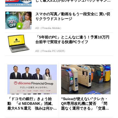
して最大5.2万円のキャッシュバックキャンペ
ーンを開催
スマホの写真／動画をもう一段安全に 買い切
りクラウドストレージ
AD（ITmedia Mobile）
「5年前のPC」とこんなに違う！予算10万円
台前半で実現する快適PCライフ
AD（ITmedia PC USER）
「ドコモの銀行」きょう始
“Suicaが使えない”クレカ・
動 「d NEOBANK」消滅、
QR専用改札機に賛否 「問
最大4.5％還元 強みは何か解
題なく運用できる」「交通系I
説
Cの方がスムーズ」