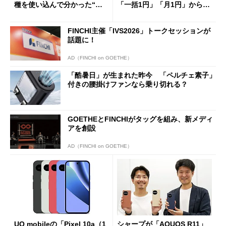
種を使い込んで分かった“ス
「一括1円」「月1円」からお
ペック表にない違い”
得なiPhone／Pixel／Galaxy
まで
FINCHI主催「IVS2026」トークセッションが
話題に！
AD（FINCHI on GOETHE）
「酷暑日」が生まれた昨今 「ペルチェ素子」
付きの腰掛けファンなら乗り切れる？
GOETHEとFINCHIがタッグを組み、新メディ
アを創設
AD（FINCHI on GOETHE）
UQ mobileの「Pixel 10a（1
シャープが「AQUOS R11」