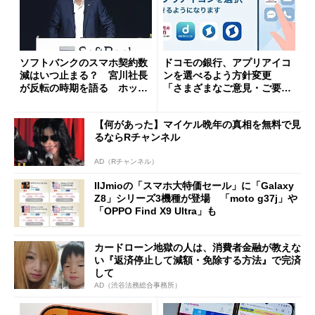
ソフトバンクのスマホ契約数
ドコモの銀行、アプリアイコ
減はいつ止まる？ 宮川社長
ンを選べるよう方針変更
が反転の時期を語る ホッピ
「さまざまなご意見・ご要望
ング対策は「真剣にやりすぎ
を踏まえ」
た」
【何があった】マイケル晩年の真相を無料で見
るならRチャンネル
AD（Rチャンネル）
IIJmioの「スマホ大特価セール」に「Galaxy
Z8」シリーズ3機種が登場 「moto g37j」や
「OPPO Find X9 Ultra」も
カードローン地獄の人は、消費者金融が教えな
い『返済停止して減額・免除する方法』で完済
して
AD（渋谷法務総合事務所）