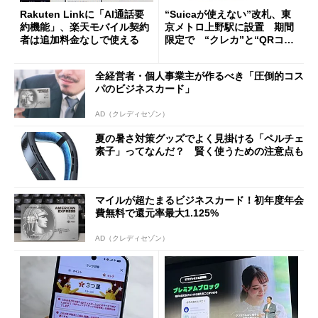
Rakuten Linkに「AI通話要
“Suicaが使えない”改札、東
約機能」、楽天モバイル契約
京メトロ上野駅に設置 期間
者は追加料金なしで使える
限定で “クレカ”と“QRコー
ド”専用
全経営者・個人事業主が作るべき「圧倒的コス
パのビジネスカード」
AD（クレディセゾン）
夏の暑さ対策グッズでよく見掛ける「ペルチェ
素子」ってなんだ？ 賢く使うための注意点も
マイルが超たまるビジネスカード！初年度年会
費無料で還元率最大1.125%
AD（クレディセゾン）