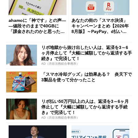
ahamoに「神です」との声―
あなたの街の「スマホ決済」
―値段そのままで40GBに
キャンペーンまとめ【2026年
「課金されたのかと思った」
8月版】～PayPay、d払い、a
と戸惑いも
u PAY、楽天ペイ
リボ地獄から抜け出したい人は、返済を3～6
ヶ月停止して『大幅に減額してから返済する手
続き』で完済して！
AD（渋谷法務総合事務所）
「スマホ冷却グッズ」は効果ある？ 炎天下で
3製品を使って分かったこと
リボ払い50万円以上の人は、返済を3～6ヶ月
停止して『大幅に減額してから返済する手続
き』で完済して！
AD（渋谷法務総合事務所）