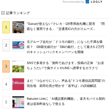
Recommended by
記事ランキング
“Suicaが使えない”クレカ・QR専用改札機に賛否 「問
題なく運用できる」「交通系ICの方がスムーズ」
元グループ会社が「ドコモの銀行」になった不満を吸
収？ SBI新生銀行が「SBIの銀行」として最大5.2万円
のキャッシュバックキャンペーンを開催
SNSで多発する「無料であげます」投稿の正体 “お涙
ちょうだい”で偽サイトやLINEへ誘導するカラクリ
まだ「つながりにくい」声ある“ドコモ通信品質問題”の
現在地 前田社長が明かす「道半ば」の詳細解説
Rakuten Linkに「AI通話要約機能」、楽天モバイル契約
者は追加料金なしで使える