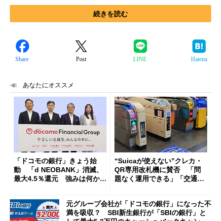
続きを読む
Share
Post
LINE
Hatena
あなたにオススメ
「ドコモの銀行」きょう始
“Suicaが使えない”クレカ・
動 「d NEOBANK」消滅、
QR専用改札機に賛否 「問
最大4.5％還元 強みは何か解
題なく運用できる」「交通系I
説
Cの方がスムーズ」
元グループ会社が「ドコモの銀行」になった不
満を吸収？ SBI新生銀行が「SBIの銀行」と