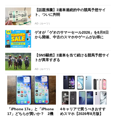
1分購入」を実現？
【話題沸騰】3連単連続的中の競馬予想サイ
ト、ついに判明
AD（ルーツ）
ゲオが「ゲオのサマーセール2026」を8月8日
から開催、中古のスマホやゲームがお得に
【SNS騒然】3連単を当て続ける競馬予想サイ
トが異常すぎる
AD（ルーツ）
「iPhone 17e」と「iPhone
4キャリアで買うべきおすす
17」どちらが買いか？ 2機
めスマホ【2026年8月版】