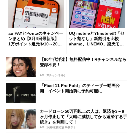
au PAYとPontaのキャンペー
UQ mobileとY!mobileの「セ
ンまとめ【8月4日最新版】
ット割なし」新割引を比較
1万ポイント還元や10～20％
ahamo、LINEMO、楽天モバ
還元あり
イルよりもお得？
【80年代洋楽】無料配信中！Rチャンネルなら
登録不要！
AD（Rチャンネル）
「Pixel 11 Pro Fold」のティーザー動画公
開 イベント開始前に予約可能に
カードローン50万円以上の人は、返済を3～6
ヶ月停止して『大幅に減額してから返済する手
続き』を利用して！
AD（渋谷法務総合事務所）