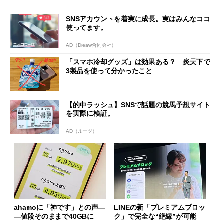
も既存ユーザーを大切に」
Wi-Fi「00000JAPAN」も開
放
SNSアカウントを着実に成長。実はみんなココ
使ってます。
AD（Dreaw合同会社）
「スマホ冷却グッズ」は効果ある？ 炎天下で
3製品を使って分かったこと
【的中ラッシュ】SNSで話題の競馬予想サイト
を実際に検証。
AD（ルーツ）
ahamoに「神です」との声―
LINEの新「プレミアムブロッ
―値段そのままで40GBに
ク」で完全な“絶縁”が可能