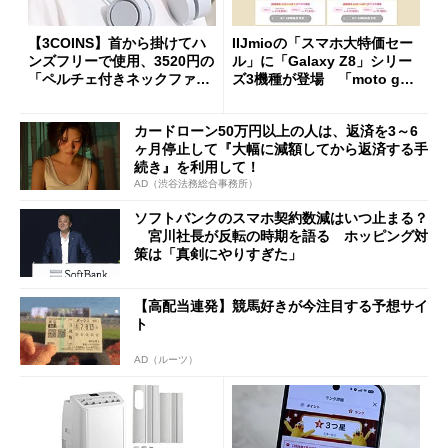
【3COINS】首から掛けてハ
IIJmioの「スマホ大特価セー
ンズフリーで使用、3520円の
ル」に「Galaxy Z8」シリー
「ペルチェ付きネックファ
ズ3機種が登場 「moto g37
ン」
j」や「OPPO Find X9 Ultr
a」も
カードローン50万円以上の人は、返済を3～6
ヶ月停止して『大幅に減額してから返済する手
続き』を利用して！
AD（渋谷法務総合事務所）
ソフトバンクのスマホ契約数減はいつ止まる？
宮川社長が反転の時期を語る ホッピング対
策は「真剣にやりすぎた」
【高配当連発】競馬好きが今注目する予想サイ
ト
AD（ルーツ）