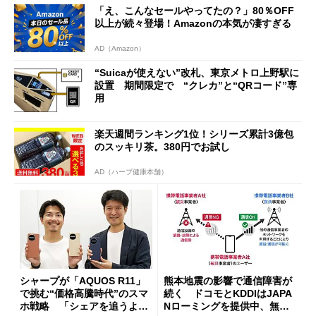
「え、こんなセールやってたの？」80％OFF
開催
以上が続々登場！Amazonの本気が凄すぎる
AD（Amazon）
“Suicaが使えない”改札、東京メトロ上野駅に
設置 期間限定で “クレカ”と“QRコード”専
用
楽天週間ランキング1位！シリーズ累計3億包
のスッキリ茶。380円でお試し
AD（ハーブ健康本舗）
シャープが「AQUOS R11」
熊本地震の影響で通信障害が
で挑む“価格高騰時代”のスマ
続く ドコモとKDDIはJAPA
ホ戦略 「シェアを追うより
Nローミングを提供中、無料