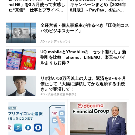
nd N6」を3カ月使って実感し
キャンペーンまとめ【2026年
た“真価” 仕事とプライベー
8月版】～PayPay、d払い、a
トで大活躍
u PAY、楽天ペイ
全経営者・個人事業主が作るべき「圧倒的コス
パのビジネスカード」
AD（クレディセゾン）
UQ mobileとY!mobileの「セット割なし」新
割引を比較 ahamo、LINEMO、楽天モバイ
ルよりもお得？
リボ払い50万円以上の人は、返済を3～6ヶ月
停止して『大幅に減額してから返済する手続
き』で完済して！
AD（渋谷法務総合事務所）