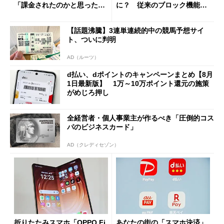
「課金されたのかと思った」
に？ 従来のブロック機能と
と戸惑いも
の決定的な違い
【話題沸騰】3連単連続的中の競馬予想サイ
ト、ついに判明
AD（ルーツ）
d払い、dポイントのキャンペーンまとめ【8月
1日最新版】 1万～10万ポイント還元の施策
がめじろ押し
全経営者・個人事業主が作るべき「圧倒的コス
パのビジネスカード」
AD（クレディセゾン）
折りたたみスマホ「OPPO Fi
あなたの街の「スマホ決済」