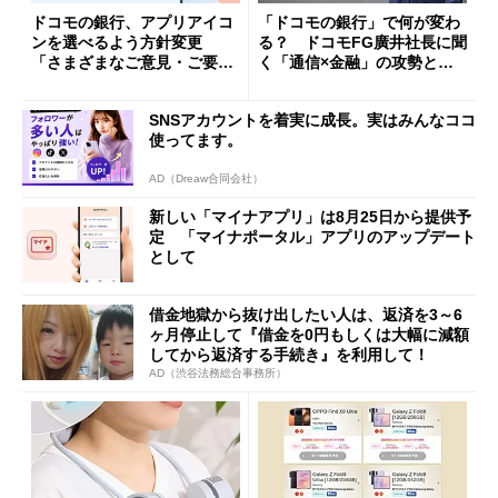
ドコモの銀行、アプリアイコ
「ドコモの銀行」で何が変わ
ンを選べるよう方針変更
る？ ドコモFG廣井社長に聞
「さまざまなご意見・ご要望
く「通信×金融」の攻勢とグ
を踏まえ」
ループ戦略
SNSアカウントを着実に成長。実はみんなココ
使ってます。
AD（Dreaw合同会社）
新しい「マイナアプリ」は8月25日から提供予
定 「マイナポータル」アプリのアップデート
として
借金地獄から抜け出したい人は、返済を3～6
ヶ月停止して『借金を0円もしくは大幅に減額
してから返済する手続き』を利用して！
AD（渋谷法務総合事務所）