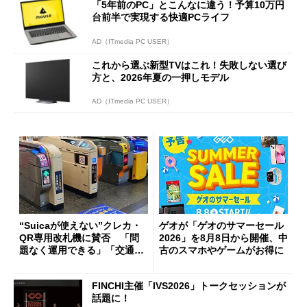
「5年前のPC」とこんなに違う！予算10万円
台前半で実現する快適PCライフ
AD（ITmedia PC USER）
これから選ぶ新型TVはこれ！失敗しない選び
方と、2026年夏の一押しモデル
AD（ITmedia PC USER）
“Suicaが使えない”クレカ・
ゲオが「ゲオのサマーセール
QR専用改札機に賛否 「問
2026」を8月8日から開催、中
題なく運用できる」「交通系I
古のスマホやゲームがお得に
Cの方がスムーズ」
FINCHI主催「IVS2026」トークセッションが
話題に！