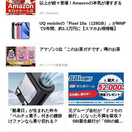
以上が続々登場！Amazonの本気が凄すぎる
AD（Amazon）
UQ mobileの「Pixel 10a（128GB）」がMNP
で2年間、約1.1万円に【スマホお得情報】
アマゾン1位「このお茶ガチです」噂のお茶
AD（ハーブ健康本舗）
「酷暑日」が生まれた昨今
元グループ会社が「ドコモの
「ペルチェ素子」付きの腰掛
銀行」になった不満を吸収？
けファンなら乗り切れる？
SBI新生銀行が「SBIの銀
行」として最大5.2万円のキャ
ッシュバックキャンペーンを