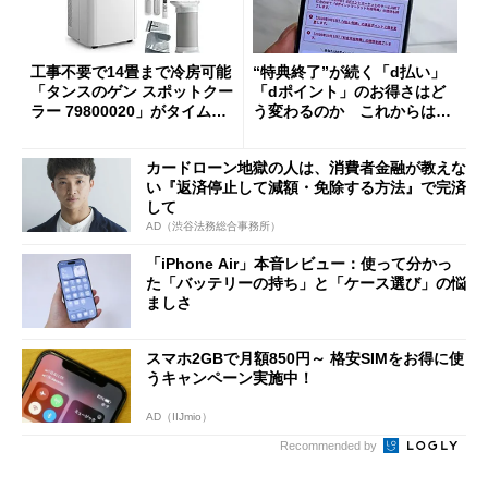
工事不要で14畳まで冷房可能
“特典終了”が続く「d払い」
「タンスのゲン スポットクー
「dポイント」のお得さはど
ラー 79800020」がタイムセ
う変わるのか これからは
ールで10％オフの5万3999円
「dカード」の利用が得策？
に
カードローン地獄の人は、消費者金融が教えな
い『返済停止して減額・免除する方法』で完済
して
AD（渋谷法務総合事務所）
「iPhone Air」本音レビュー：使って分かっ
た「バッテリーの持ち」と「ケース選び」の悩
ましさ
スマホ2GBで月額850円～ 格安SIMをお得に使
うキャンペーン実施中！
AD（IIJmio）
Recommended by