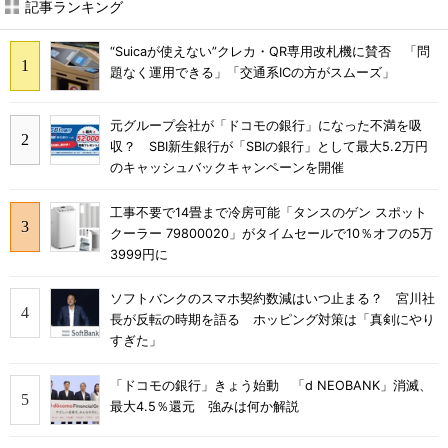
記事ランキング
“Suicaが使えない”クレカ・QR専用改札機に賛否 「問
題なく運用できる」「交通系ICの方がスムーズ」
元グループ会社が「ドコモの銀行」になった不満を吸
収？ SBI新生銀行が「SBIの銀行」として最大5.2万円
のキャッシュバックキャンペーンを開催
工事不要で14畳まで冷房可能「タンスのゲン スポット
クーラー 79800020」がタイムセールで10％オフの5万
3999円に
ソフトバンクのスマホ契約数減はいつ止まる？ 宮川社
長が反転の時期を語る ホッピング対策は「真剣にやり
すぎた」
「ドコモの銀行」きょう始動 「d NEOBANK」消滅、
最大4.5％還元 強みは何か解説