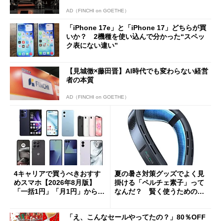
AD（FINCHI on GOETHE）
「iPhone 17e」と「iPhone 17」どちらが買
いか？ 2機種を使い込んで分かった“スペッ
ク表にない違い”
【見城徹×藤田晋】AI時代でも変わらない経営
者の本質
AD（FINCHI on GOETHE）
4キャリアで買うべきおすす
夏の暑さ対策グッズでよく見
めスマホ【2026年8月版】
掛ける「ペルチェ素子」って
「一括1円」「月1円」からお
なんだ？ 賢く使うための注
得なiPhone／Pixel／Galaxy
意点も
まで
「え、こんなセールやってたの？」80％OFF