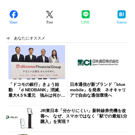
Share
Post
LINE
Hatena
あなたにオススメ
「ドコモの銀行」きょう始
日本通信が新ブランド「blue
動 「d NEOBANK」消滅、
mobile」を発表 ネオキャリ
最大4.5％還元 強みは何か解
アで自由な通信環境へ
説
JR東日本「分かりにくい」新幹線券売機を改
善へ なぜ、スマホではなく「駅での最短1分
購入」を実現？