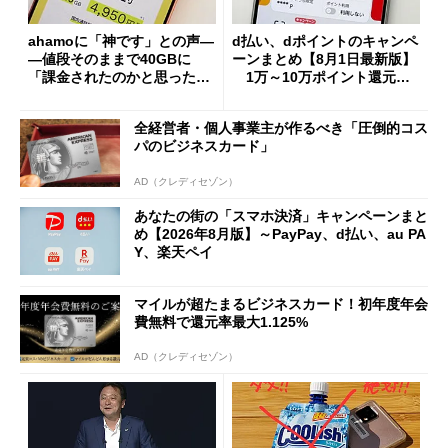
ahamoに「神です」との声―
d払い、dポイントのキャンペ
―値段そのままで40GBに
ーンまとめ【8月1日最新版】
「課金されたのかと思った」
1万～10万ポイント還元の
と戸惑いも
施策がめじろ押し
全経営者・個人事業主が作るべき「圧倒的コス
パのビジネスカード」
AD（クレディセゾン）
あなたの街の「スマホ決済」キャンペーンまと
め【2026年8月版】～PayPay、d払い、au PA
Y、楽天ペイ
マイルが超たまるビジネスカード！初年度年会
費無料で還元率最大1.125%
AD（クレディセゾン）