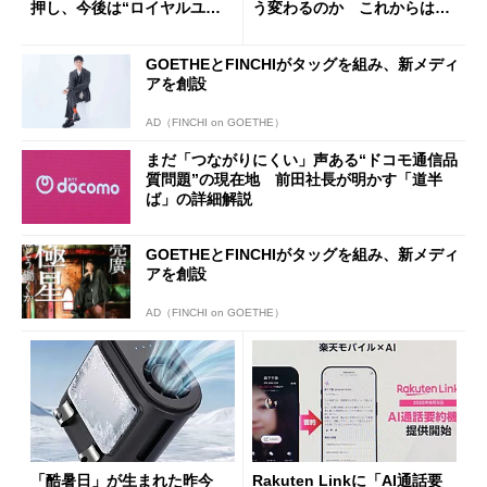
押し、今後は“ロイヤルユー
う変わるのか これからは
ザー”を重視
「dカード」の利用が得策？
GOETHEとFINCHIがタッグを組み、新メディ
アを創設
AD（FINCHI on GOETHE）
まだ「つながりにくい」声ある“ドコモ通信品
質問題”の現在地 前田社長が明かす「道半
ば」の詳細解説
GOETHEとFINCHIがタッグを組み、新メディ
アを創設
AD（FINCHI on GOETHE）
「酷暑日」が生まれた昨今
Rakuten Linkに「AI通話要