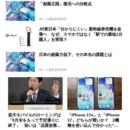
「創薬立国」復活への分岐点
AD（三菱総合研究所）
JR東日本「分かりにくい」新幹線券売機を改
善へ なぜ、スマホではなく「駅での最短1分
購入」を実現？
日本の創薬力低下、その本当の課題とは
AD（三菱総合研究所）
楽天モバイルのローミングは
「iPhone 17e」と「iPhone
「9月末をもって予定通りに
17」どちらが買いか？ 2機
終了」 狙いは「品質改善」
種を使い込んで分かった“ス