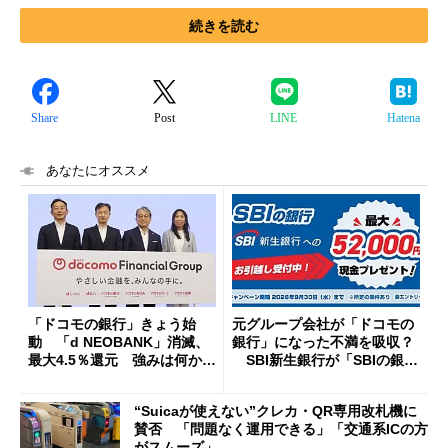
続きを読む
Share
Post
LINE
Hatena
あなたにオススメ
「ドコモの銀行」きょう始
元グループ会社が「ドコモの
動 「d NEOBANK」消滅、
銀行」になった不満を吸収？
最大4.5％還元 強みは何か解
SBI新生銀行が「SBIの銀
説
行」として最大5.2万円のキャ
ッシュバックキャンペーンを
“Suicaが使えない”クレカ・QR専用改札機に
開催
賛否 「問題なく運用できる」「交通系ICの方
がスムーズ」