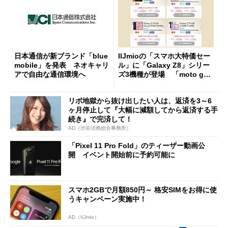
日本通信が新ブランド「blue
IIJmioの「スマホ大特価セー
mobile」を発表 ネオキャリ
ル」に「Galaxy Z8」シリー
アで自由な通信環境へ
ズ3機種が登場 「moto g37
j」や「OPPO Find X9 Ultr
a」も
リボ地獄から抜け出したい人は、返済を3～6
ヶ月停止して『大幅に減額してから返済する手
続き』で完済して！
AD（渋谷法務総合事務所）
「Pixel 11 Pro Fold」のティーザー動画公
開 イベント開始前に予約可能に
スマホ2GBで月額850円～ 格安SIMをお得に使
うキャンペーン実施中！
AD（IIJmio）