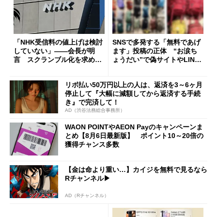
「NHK受信料の値上げは検討
SNSで多発する「無料であげ
していない」――会長が明
ます」投稿の正体 “お涙ち
言 スクランブル化を求める
ょうだい”で偽サイトやLINE
声絶えず
へ誘導するカラクリ
リボ払い50万円以上の人は、返済を3～6ヶ月
停止して『大幅に減額してから返済する手続
き』で完済して！
AD（渋谷法務総合事務所）
WAON POINTやAEON Payのキャンペーンま
とめ【8月6日最新版】 ポイント10～20倍の
獲得チャンス多数
【金は命より重い…】カイジを無料で見るなら
Rチャンネル▶︎
AD（Rチャンネル）