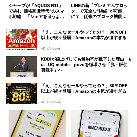
シャープが「AQUOS R11」
LINEの新「プレミアムブロッ
で挑む“価格高騰時代”のスマ
ク」で完全な“絶縁”が可能
ホ戦略 「シェアを追うより
に？ 従来のブロック機能と
も既存ユーザーを大切に」
の決定的な違い
「え、こんなセールやってたの？」80％OFF
以上が続々登場！Amazonの本気が凄すぎる
AD（Amazon）
KDDIが値上げしても解約率が低下した理由 a
u、UQ mobile、povoを循環させ「脱・販促
費競争」へ
「え、こんなセールやってたの？」80％OFF
以上が続々登場！Amazonの本気が凄すぎる
AD（Amazon）