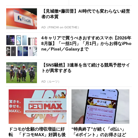
ただし「ルーラル限定で期
ペック表にない違い”
限を切った新契約」の可能性
【見城徹×藤田晋】AI時代でも変わらない経営
も
者の本質
AD（FINCHI on GOETHE）
4キャリアで買うべきおすすめスマホ【2026年
8月版】「一括1円」「月1円」からお得なiPho
ne／Pixel／Galaxyまで
【SNS騒然】3連単を当て続ける競馬予想サイ
トが異常すぎる
AD（ルーツ）
ドコモが念願の増収増益に好
“特典終了”が続く「d払い」
転 「ドコモMAX」好調も後
「dポイント」のお得さはど