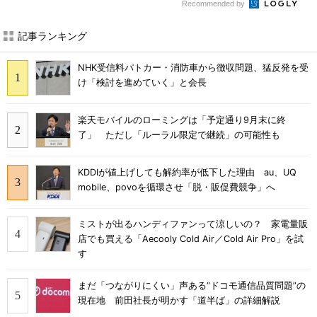
Recommended by
記事ランキング
NHK受信料パトカー・消防車から徴収問題、猛反発を受
け「検討を進めていく」と会長
楽天モバイルのローミングは「予定通り9月末に終
了」 ただし「ルーラル限定で継続」の可能性も
KDDIが値上げしても解約率が低下した理由 au、UQ
mobile、povoを循環させ「脱・販促費競争」へ
ミストが出るハンディファンって涼しいの？ 家電量販
店でも買える「Aecooly Cold Air／Cold Air Pro」を試
す
まだ「つながりにくい」声ある“ドコモ通信品質問題”の
現在地 前田社長が明かす「道半ば」の詳細解説