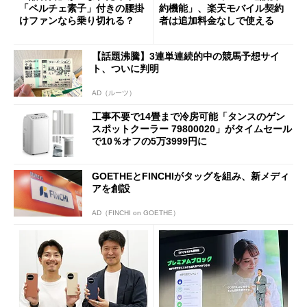
「ペルチェ素子」付きの腰掛
約機能」、楽天モバイル契約
けファンなら乗り切れる？
者は追加料金なしで使える
【話題沸騰】3連単連続的中の競馬予想サイ
ト、ついに判明
AD（ルーツ）
工事不要で14畳まで冷房可能「タンスのゲン
スポットクーラー 79800020」がタイムセール
で10％オフの5万3999円に
GOETHEとFINCHIがタッグを組み、新メディ
アを創設
AD（FINCHI on GOETHE）