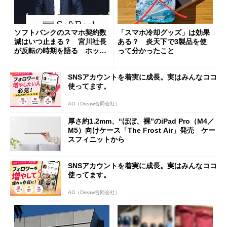
ソフトバンクのスマホ契約数
「スマホ冷却グッズ」は効果
減はいつ止まる？ 宮川社長
ある？ 炎天下で3製品を使
が反転の時期を語る ホッピ
って分かったこと
ング対策は「真剣にやりすぎ
た」
SNSアカウントを着実に成長。実はみんなココ
使ってます。
AD（Dreaw合同会社）
厚さ約1.2mm、“ほぼ、裸”のiPad Pro（M4／
M5）向けケース「The Frost Air」発売 ケー
スフィニットから
SNSアカウントを着実に成長。実はみんなココ
使ってます。
AD（Dreaw合同会社）