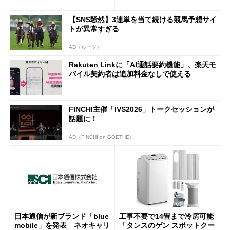
半ば」の詳細解説
【SNS騒然】3連単を当て続ける競馬予想サイ
トが異常すぎる
AD（ルーツ）
Rakuten Linkに「AI通話要約機能」、楽天モ
バイル契約者は追加料金なしで使える
FINCHI主催「IVS2026」トークセッションが
話題に！
AD（FINCHI on GOETHE）
日本通信が新ブランド「blue
工事不要で14畳まで冷房可能
mobile」を発表 ネオキャリ
「タンスのゲン スポットクー