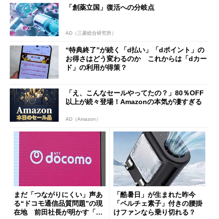
「創薬立国」復活への分岐点
AD（三菱総合研究所）
“特典終了”が続く「d払い」「dポイント」の
お得さはどう変わるのか これからは「dカー
ド」の利用が得策？
「え、こんなセールやってたの？」80％OFF
以上が続々登場！Amazonの本気が凄すぎる
AD（Amazon）
まだ「つながりにくい」声あ
「酷暑日」が生まれた昨今
る“ドコモ通信品質問題”の現
「ペルチェ素子」付きの腰掛
在地 前田社長が明かす「道
けファンなら乗り切れる？