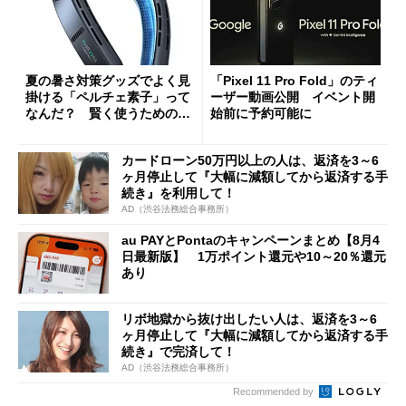
夏の暑さ対策グッズでよく見
「Pixel 11 Pro Fold」のティ
掛ける「ペルチェ素子」って
ーザー動画公開 イベント開
なんだ？ 賢く使うための注
始前に予約可能に
意点も
カードローン50万円以上の人は、返済を3～6
ヶ月停止して『大幅に減額してから返済する手
続き』を利用して！
AD（渋谷法務総合事務所）
au PAYとPontaのキャンペーンまとめ【8月4
日最新版】 1万ポイント還元や10～20％還元
あり
リボ地獄から抜け出したい人は、返済を3～6
ヶ月停止して『大幅に減額してから返済する手
続き』で完済して！
AD（渋谷法務総合事務所）
Recommended by