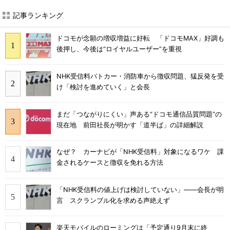
記事ランキング
ドコモが念願の増収増益に好転 「ドコモMAX」好調も
後押し、今後は“ロイヤルユーザー”を重視
NHK受信料パトカー・消防車から徴収問題、猛反発を受
け「検討を進めていく」と会長
まだ「つながりにくい」声ある“ドコモ通信品質問題”の
現在地 前田社長が明かす「道半ば」の詳細解説
なぜ？ カーナビが「NHK受信料」対象になるワケ 課
金されるケースと徴収を免れる方法
「NHK受信料の値上げは検討していない」――会長が明
言 スクランブル化を求める声絶えず
楽天モバイルのローミングは「予定通り9月末に終