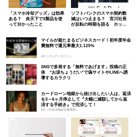
「スマホ冷却グッズ」は効果
ソフトバンクのスマホ契約数
ある？ 炎天下で3製品を使
減はいつ止まる？ 宮川社長
って分かったこと
が反転の時期を語る ホッピ
ング対策は「真剣にやりすぎ
た」
マイルが超たまるビジネスカード！初年度年会
費無料で還元率最大1.125%
AD（クレディセゾン）
SNSで多発する「無料であげます」投稿の正
体 “お涙ちょうだい”で偽サイトやLINEへ誘
導するカラクリ
カードローン地獄から抜け出したい人は、返済
を3～6ヶ月停止して『大幅に減額してから返
済する手続き』で完済して！
AD（渋谷法務総合事務所）