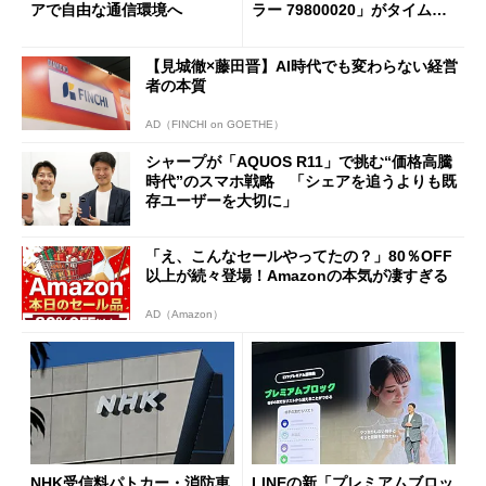
アで自由な通信環境へ
ラー 79800020」がタイムセ
ールで10％オフの5万3999円
に
【見城徹×藤田晋】AI時代でも変わらない経営
者の本質
AD（FINCHI on GOETHE）
シャープが「AQUOS R11」で挑む“価格高騰
時代”のスマホ戦略 「シェアを追うよりも既
存ユーザーを大切に」
「え、こんなセールやってたの？」80％OFF
以上が続々登場！Amazonの本気が凄すぎる
AD（Amazon）
NHK受信料パトカー・消防車
LINEの新「プレミアムブロッ