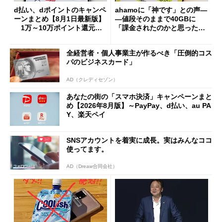
d払い、dポイントのキャンペ
ahamoに「神です」との声―
ーンまとめ【8月1日最新版】
―値段そのままで40GBに
1万～10万ポイント還元の
「課金されたのかと思った」
施策がめじろ押し
と戸惑いも
全経営者・個人事業主が作るべき「圧倒的コス
パのビジネスカード」
AD（クレディセゾン）
あなたの街の「スマホ決済」キャンペーンまと
め【2026年8月版】～PayPay、d払い、au PA
Y、楽天ペイ
SNSアカウントを着実に成長。実はみんなココ
使ってます。
AD（Dreaw合同会社）