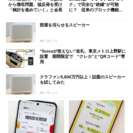
から徴収問題、猛反発を受け
ク」で完全な“絶縁”が可能
「検討を進めていく」と会長
に？ 従来のブロック機能と
の決定的な違い
部屋を沼らせるスピーカー
AD（デノン）
“Suicaが使えない”改札、東京メトロ上野駅に
設置 期間限定で “クレカ”と“QRコード”専
用
クラファン5,600万円以上！話題のスピーカー
を試してみた
AD（デノン）