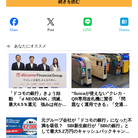
続きを読む
Share
Post
LINE
Hatena
あなたにオススメ
「ドコモの銀行」きょう始
“Suicaが使えない”クレカ・
動 「d NEOBANK」消滅、
QR専用改札機に賛否 「問
最大4.5％還元 強みは何か解
題なく運用できる」「交通系I
説
Cの方がスムーズ」
元グループ会社が「ドコモの銀行」になった不
満を吸収？ SBI新生銀行が「SBIの銀行」と
して最大5.2万円のキャッシュバックキャンペ
ーンを開催