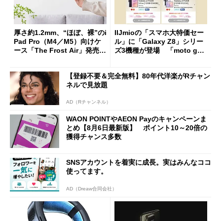
厚さ約1.2mm、“ほぼ、裸”のi
IIJmioの「スマホ大特価セー
Pad Pro（M4／M5）向けケ
ル」に「Galaxy Z8」シリー
ース「The Frost Air」発売
ズ3機種が登場 「moto g37
ケースフィニットから
j」や「OPPO Find X9 Ultr
a」も
【登録不要＆完全無料】80年代洋楽がRチャン
ネルで見放題
AD（Rチャンネル）
WAON POINTやAEON Payのキャンペーンま
とめ【8月6日最新版】 ポイント10～20倍の
獲得チャンス多数
SNSアカウントを着実に成長。実はみんなココ
使ってます。
AD（Dreaw合同会社）