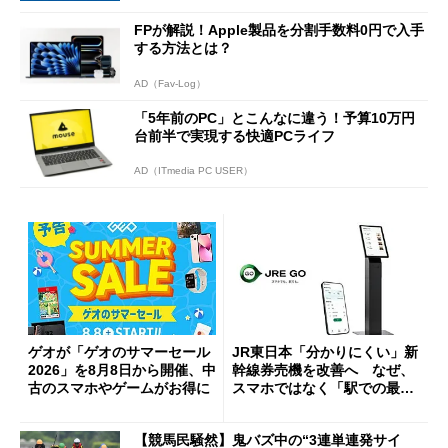
FPが解説！Apple製品を分割手数料0円で入手
する方法とは？
AD（Fav-Log）
「5年前のPC」とこんなに違う！予算10万円
台前半で実現する快適PCライフ
AD（ITmedia PC USER）
ゲオが「ゲオのサマーセール
JR東日本「分かりにくい」新
2026」を8月8日から開催、中
幹線券売機を改善へ なぜ、
古のスマホやゲームがお得に
スマホではなく「駅での最短
1分購入」を実現？
【競馬民騒然】鬼バズ中の“3連単連発サイ