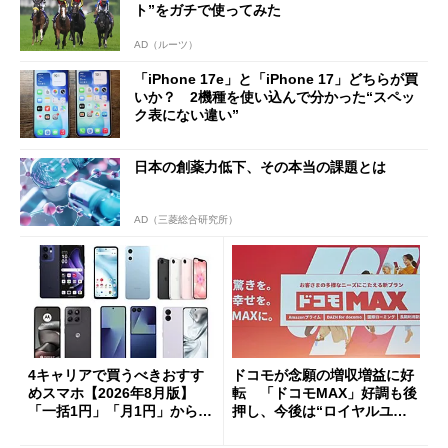
ト”をガチで使ってみた
AD（ルーツ）
「iPhone 17e」と「iPhone 17」どちらが買
いか？ 2機種を使い込んで分かった“スペッ
ク表にない違い”
日本の創薬力低下、その本当の課題とは
AD（三菱総合研究所）
4キャリアで買うべきおすす
ドコモが念願の増収増益に好
めスマホ【2026年8月版】
転 「ドコモMAX」好調も後
「一括1円」「月1円」からお
押し、今後は“ロイヤルユー
得なiPhone／Pixel／Galaxy
ザー”を重視
まで