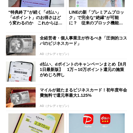
“特典終了”が続く「d払い」
LINEの新「プレミアムブロッ
「dポイント」のお得さはど
ク」で完全な“絶縁”が可能
う変わるのか これからは
に？ 従来のブロック機能と
「dカード」の利用が得策？
の決定的な違い
全経営者・個人事業主が作るべき「圧倒的コス
パのビジネスカード」
AD（クレディセゾン）
d払い、dポイントのキャンペーンまとめ【8月
1日最新版】 1万～10万ポイント還元の施策
がめじろ押し
マイルが超たまるビジネスカード！初年度年会
費無料で還元率最大1.125%
AD（クレディセゾン）