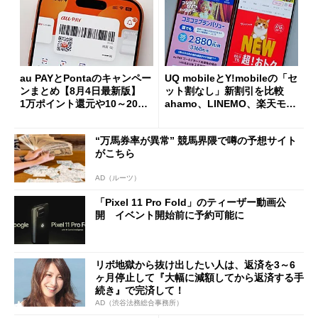
au PAYとPontaのキャンペー
UQ mobileとY!mobileの「セ
ンまとめ【8月4日最新版】
ット割なし」新割引を比較
1万ポイント還元や10～20％
ahamo、LINEMO、楽天モバ
還元あり
イルよりもお得？
“万馬券率が異常” 競馬界隈で噂の予想サイト
がこちら
AD（ルーツ）
「Pixel 11 Pro Fold」のティーザー動画公
開 イベント開始前に予約可能に
リボ地獄から抜け出したい人は、返済を3～6
ヶ月停止して『大幅に減額してから返済する手
続き』で完済して！
AD（渋谷法務総合事務所）