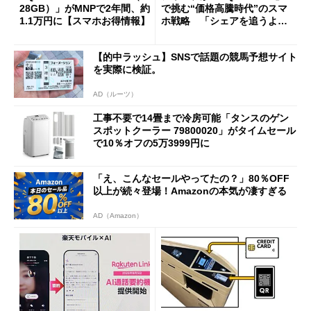
28GB）」がMNPで2年間、約
で挑む“価格高騰時代”のスマ
1.1万円に【スマホお得情報】
ホ戦略 「シェアを追うより
も既存ユーザーを大切に」
【的中ラッシュ】SNSで話題の競馬予想サイト
を実際に検証。
AD（ルーツ）
工事不要で14畳まで冷房可能「タンスのゲン
スポットクーラー 79800020」がタイムセール
で10％オフの5万3999円に
「え、こんなセールやってたの？」80％OFF
以上が続々登場！Amazonの本気が凄すぎる
AD（Amazon）