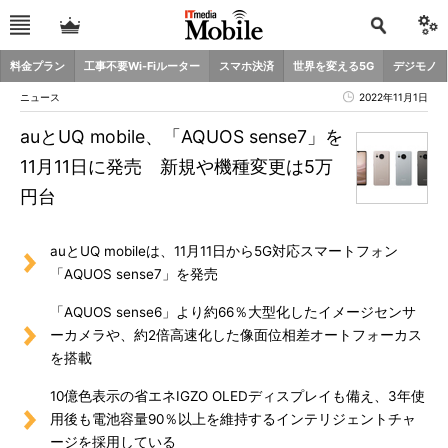
料金プラン
工事不要Wi-Fiルーター
スマホ決済
世界を変える5G
デジモノ
ニュース
2022年11月1日
auとUQ mobile、「AQUOS sense7」を
11月11日に発売 新規や機種変更は5万
円台
auとUQ mobileは、11月11日から5G対応スマートフォン
「AQUOS sense7」を発売
「AQUOS sense6」より約66％大型化したイメージセンサ
ーカメラや、約2倍高速化した像面位相差オートフォーカス
を搭載
10億色表示の省エネIGZO OLEDディスプレイも備え、3年使
用後も電池容量90％以上を維持するインテリジェントチャ
ージを採用している