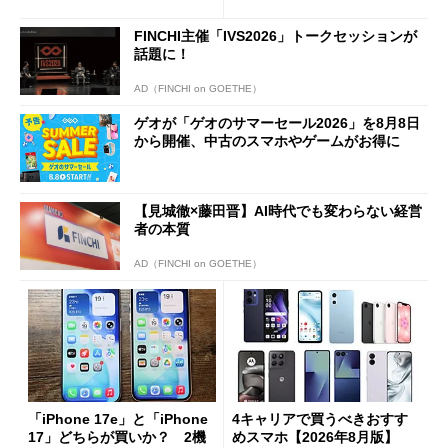
1分購入」を実現？
FINCHI主催「IVS2026」トークセッションが
話題に！
AD（FINCHI on GOETHE）
ゲオが「ゲオのサマーセール2026」を8月8日
から開催、中古のスマホやゲームがお得に
【見城徹×藤田晋】AI時代でも変わらない経営
者の本質
AD（FINCHI on GOETHE）
「iPhone 17e」と「iPhone
4キャリアで買うべきおすす
17」どちらが買いか？ 2機
めスマホ【2026年8月版】