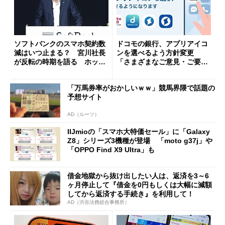
ソフトバンクのスマホ契約数
ドコモの銀行、アプリアイコ
減はいつ止まる？ 宮川社長
ンを選べるよう方針変更
が反転の時期を語る ホッピ
「さまざまなご意見・ご要望
ング対策は「真剣にやりすぎ
を踏まえ」
た」
「万馬券率がおかしいｗｗ」競馬界隈で話題の
予想サイト
AD（ルーツ）
IIJmioの「スマホ大特価セール」に「Galaxy
Z8」シリーズ3機種が登場 「moto g37j」や
「OPPO Find X9 Ultra」も
借金地獄から抜け出したい人は、返済を3～6
ヶ月停止して『借金を0円もしくは大幅に減額
してから返済する手続き』を利用して！
AD（渋谷法務総合事務所）