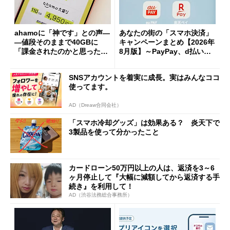
ahamoに「神です」との声―
あなたの街の「スマホ決済」
―値段そのままで40GBに
キャンペーンまとめ【2026年
「課金されたのかと思った」
8月版】～PayPay、d払い、a
と戸惑いも
u PAY、楽天ペイ
SNSアカウントを着実に成長。実はみんなココ
使ってます。
AD（Dreaw合同会社）
「スマホ冷却グッズ」は効果ある？ 炎天下で
3製品を使って分かったこと
カードローン50万円以上の人は、返済を3～6
ヶ月停止して『大幅に減額してから返済する手
続き』を利用して！
AD（渋谷法務総合事務所）