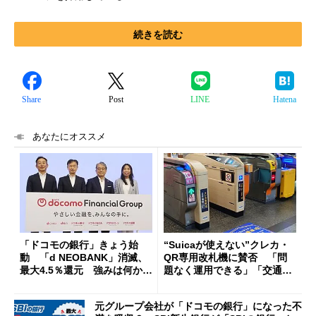
続きを読む
Share
Post
LINE
Hatena
あなたにオススメ
「ドコモの銀行」きょう始
“Suicaが使えない”クレカ・
動 「d NEOBANK」消滅、
QR専用改札機に賛否 「問
最大4.5％還元 強みは何か解
題なく運用できる」「交通系I
説
Cの方がスムーズ」
元グループ会社が「ドコモの銀行」になった不