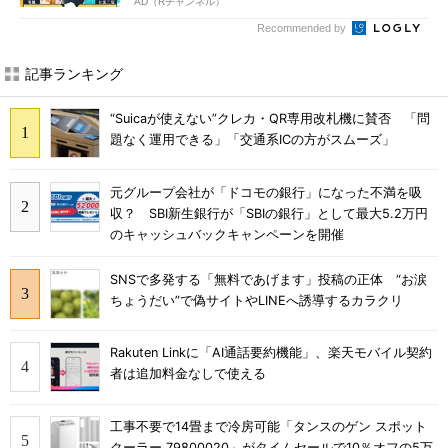
AD（Rチャンネル）
Recommended by
記事ランキング
“Suicaが使えない”クレカ・QR専用改札機に賛否 「問
題なく運用できる」「交通系ICの方がスムーズ」
元グループ会社が「ドコモの銀行」になった不満を吸
収？ SBI新生銀行が「SBIの銀行」として最大5.2万円
のキャッシュバックキャンペーンを開催
SNSで多発する「無料であげます」投稿の正体 “お涙
ちょうだい”で偽サイトやLINEへ誘導するカラクリ
Rakuten Linkに「AI通話要約機能」、楽天モバイル契約
者は追加料金なしで使える
工事不要で14畳まで冷房可能「タンスのゲン スポット
クーラー 79800020」がタイムセールで10％オフの5万