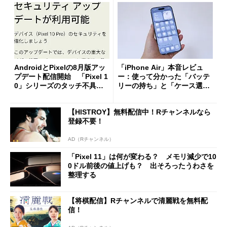
AndroidとPixelの8月版アッ
「iPhone Air」本音レビュ
プデート配信開始 「Pixel 1
ー：使って分かった「バッテ
0」シリーズのタッチ不具合
リーの持ち」と「ケース選
修正やGPU性能改善なども
び」の悩ましさ
【HISTROY】無料配信中！Rチャンネルなら
登録不要！
AD（Rチャンネル）
「Pixel 11」は何が変わる？ メモリ減少で10
0ドル前後の値上げも？ 出そろったうわさを
整理する
【将棋配信】Rチャンネルで清麗戦を無料配
信！