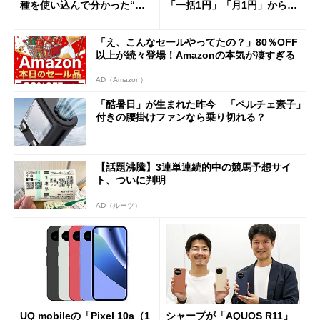
種を使い込んで分かった“ス
「一括1円」「月1円」からお
ペック表にない違い”
得なiPhone／Pixel／Galaxy
まで
「え、こんなセールやってたの？」80％OFF
以上が続々登場！Amazonの本気が凄すぎる
AD（Amazon）
「酷暑日」が生まれた昨今 「ペルチェ素子」
付きの腰掛けファンなら乗り切れる？
【話題沸騰】3連単連続的中の競馬予想サイ
ト、ついに判明
AD（ルーツ）
UQ mobileの「Pixel 10a（1
シャープが「AQUOS R11」