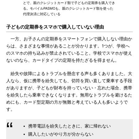
とで、親のクレジットカード類で子どもの定期券を購入でき
る。モバイルPASMOも、親のクレジットカード類を使った
代理決済に対応している
子どもの定期券をスマホで購入していない理由
一方、お子さんの定期券をスマートフォンで購入しない理由か
らは、さまざまな事情があることが分かります。1つが、学校へ
のスマホの持ち込みが禁止されていること。学校でスマホが使え
ないのなら、カードタイプの定期を持たざるを得ません。
紛失や故障によるトラブルを懸念する声も多くありました。大
人なら、仮に携帯を紛失しても、切符を買い直して乗車する手段
がありますが、子どもが財布を持っていない・忘れた場合、携帯
を紛失したら乗車できなくなります。無用なトラブルを避けるた
めにも、カード型定期の方が無難と考えている人も多いようで
す。
携帯電話を紛失したときに、家に帰れない
購入したいがやり方が分からない