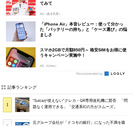
てみて
AD（森永乳業）
「iPhone Air」本音レビュー：使って分かっ
た「バッテリーの持ち」と「ケース選び」の悩
ましさ
スマホ2GBで月額850円～ 格安SIMをお得に使
うキャンペーン実施中！
AD（IIJmio）
Recommended by
記事ランキング
“Suicaが使えない”クレカ・QR専用改札機に賛否 「問
題なく運用できる」「交通系ICの方がスムーズ」
元グループ会社が「ドコモの銀行」になった不満を吸
収？ SBI新生銀行が「SBIの銀行」として最大5.2万円