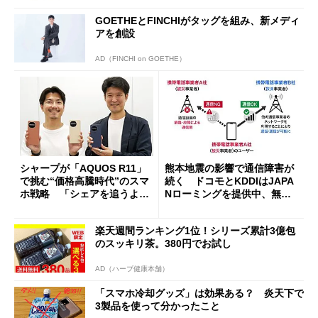
GOETHEとFINCHIがタッグを組み、新メディ
アを創設
AD（FINCHI on GOETHE）
シャープが「AQUOS R11」
熊本地震の影響で通信障害が
で挑む“価格高騰時代”のスマ
続く ドコモとKDDIはJAPA
ホ戦略 「シェアを追うより
Nローミングを提供中、無料
も既存ユーザーを大切に」
Wi-Fi「00000JAPAN」も開
放
楽天週間ランキング1位！シリーズ累計3億包
のスッキリ茶。380円でお試し
AD（ハーブ健康本舗）
「スマホ冷却グッズ」は効果ある？ 炎天下で
3製品を使って分かったこと