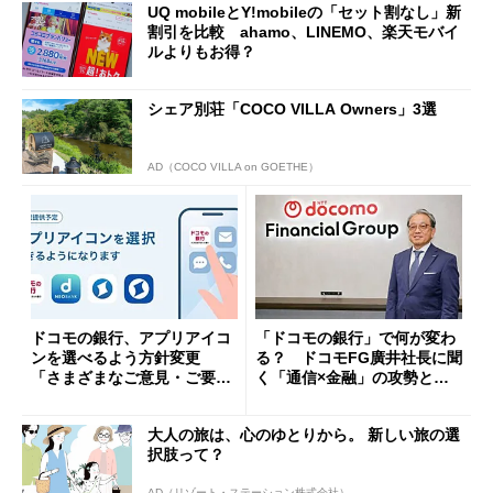
UQ mobileとY!mobileの「セット割なし」新
割引を比較 ahamo、LINEMO、楽天モバイ
ルよりもお得？
シェア別荘「COCO VILLA Owners」3選
AD（COCO VILLA on GOETHE）
ドコモの銀行、アプリアイコ
「ドコモの銀行」で何が変わ
ンを選べるよう方針変更
る？ ドコモFG廣井社長に聞
「さまざまなご意見・ご要望
く「通信×金融」の攻勢とグ
を踏まえ」
ループ戦略
大人の旅は、心のゆとりから。 新しい旅の選
択肢って？
AD（リゾート・ステーション株式会社）