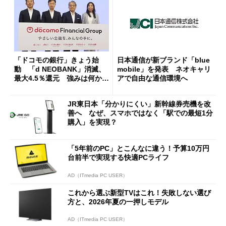
「ドコモの銀行」きょう始
日本通信が新ブランド「blue
動 「d NEOBANK」消滅、
mobile」を発表 ネオキャリ
最大4.5％還元 強みは何か解
アで自由な通信環境へ
説
JR東日本「分かりにくい」新幹線券売機を改
善へ なぜ、スマホではなく「駅での最短1分
購入」を実現？
「5年前のPC」とこんなに違う！予算10万円
台前半で実現する快適PCライフ
AD（ITmedia PC USER）
これから選ぶ新型TVはこれ！失敗しない選び
方と、2026年夏の一押しモデル
AD（ITmedia PC USER）