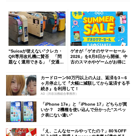
“Suicaが使えない”クレカ・
ゲオが「ゲオのサマーセール
QR専用改札機に賛否 「問
2026」を8月8日から開催、中
題なく運用できる」「交通系I
古のスマホやゲームがお得に
Cの方がスムーズ」
カードローン50万円以上の人は、返済を3～6
ヶ月停止して『大幅に減額してから返済する手
続き』を利用して！
AD（渋谷法務総合事務所）
「iPhone 17e」と「iPhone 17」どちらが買
いか？ 2機種を使い込んで分かった“スペッ
ク表にない違い”
「え、こんなセールやってたの？」80％OFF