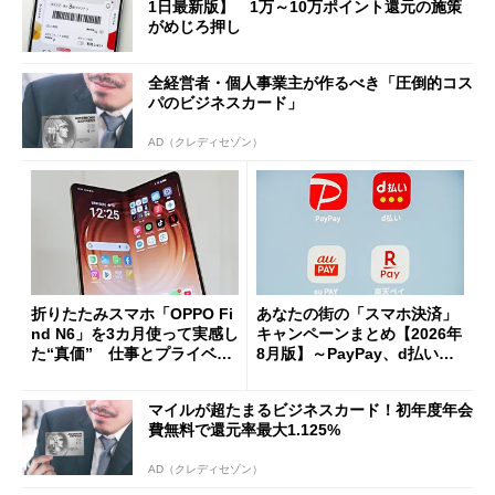
1日最新版】 1万～10万ポイント還元の施策
がめじろ押し
全経営者・個人事業主が作るべき「圧倒的コス
パのビジネスカード」
AD（クレディセゾン）
折りたたみスマホ「OPPO Fi
あなたの街の「スマホ決済」
nd N6」を3カ月使って実感し
キャンペーンまとめ【2026年
た“真価” 仕事とプライベー
8月版】～PayPay、d払い、a
トで大活躍
u PAY、楽天ペイ
マイルが超たまるビジネスカード！初年度年会
費無料で還元率最大1.125%
AD（クレディセゾン）