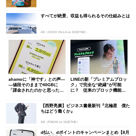
すべてが絶景、収益も得られるその仕組みとは
AD（COCO VILLA on GOETHE）
ahamoに「神です」との声―
LINEの新「プレミアムブロッ
―値段そのままで40GBに
ク」で完全な“絶縁”が可能
「課金されたのかと思った」
に？ 従来のブロック機能と
と戸惑いも
の決定的な違い
【西野亮廣】ビジネス書最新刊『北極星 僕た
ちはどう働くか』
AD（FINCHI on GOETHE）
d払い、dポイントのキャンペーンまとめ【8月