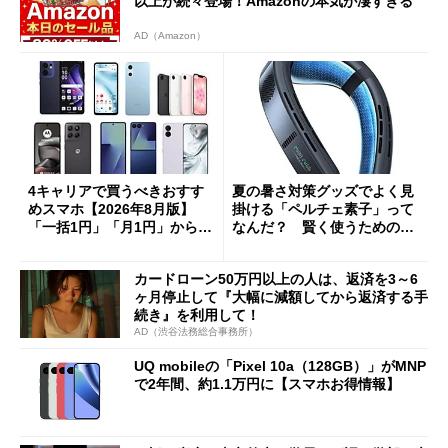
以上が続々登場！Amazonの本気が凄すぎる
AD（Amazon）
4キャリアで買うべきおすす
夏の暑さ対策グッズでよく見
めスマホ【2026年8月版】
掛ける「ペルチェ素子」って
「一括1円」「月1円」からお
なんだ？ 賢く使うための注
得なiPhone／Pixel／Galaxy
意点も
まで
カードローン50万円以上の人は、返済を3～6
ヶ月停止して『大幅に減額してから返済する手
続き』を利用して！
AD（渋谷法務総合事務所）
UQ mobileの「Pixel 10a（128GB）」がMNP
で2年間、約1.1万円に【スマホお得情報】