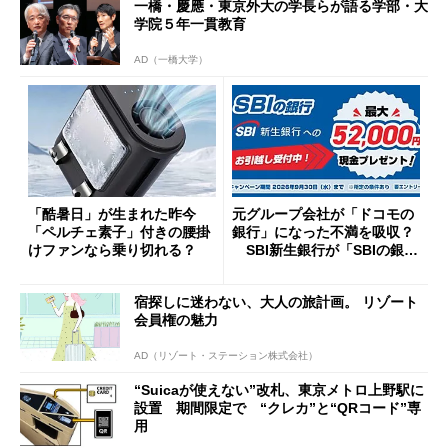
一橋・慶應・東京外大の学長らが語る学部・大
学院５年一貫教育
AD（一橋大学）
「酷暑日」が生まれた昨今
元グループ会社が「ドコモの
「ペルチェ素子」付きの腰掛
銀行」になった不満を吸収？
けファンなら乗り切れる？
SBI新生銀行が「SBIの銀
行」として最大5.2万円のキャ
ッシュバックキャンペーンを
宿探しに迷わない、大人の旅計画。 リゾート
開催
会員権の魅力
AD（リゾート・ステーション株式会社）
“Suicaが使えない”改札、東京メトロ上野駅に
設置 期間限定で “クレカ”と“QRコード”専
用