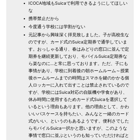
ICOCA地域もSuicaで利用できるようにしてほしい
な
携帯禁止だから
今度通う学校には学割がない
元記事から興味深く拝見致しました。子が高校生な
のですが、カード式のSuica定期券で通学していま
す。おっしゃる通り、春はみどりの窓口に並んで定
期券を継続更新しており、モバイルSuica定期券な
ら楽なのに…と常に思っております。ただ、子にも
事情があり、学校に到着後の朝ホームルーム～授業
後ホームルームまでの時間はスマホを鍵のかかる個
人ロッカーに入れて出すことは禁止されているので
すが、学校にはSuica対応の自販機や学食があり、
休み時間に使用するためカード式Suicaを選択して
いるという理由もあります。他の理由として、かわ
いいパスケースを持ちたい、みんなと一緒のカード
式がいい、というのもあるようです。便利さでした
らモバイルSuica一択かと思いますが、このような
事情で窓口に並ぶというのも知っていただければと