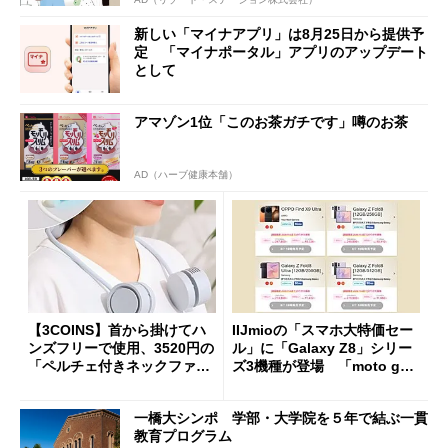
新しい「マイナアプリ」は8月25日から提供予
定 「マイナポータル」アプリのアップデート
として
アマゾン1位「このお茶ガチです」噂のお茶
AD（ハーブ健康本舗）
【3COINS】首から掛けてハ
IIJmioの「スマホ大特価セー
ンズフリーで使用、3520円の
ル」に「Galaxy Z8」シリー
「ペルチェ付きネックファ
ズ3機種が登場 「moto g37
ン」
j」や「OPPO Find X9 Ultr
a」も
一橋大シンポ 学部・大学院を５年で結ぶ一貫
教育プログラム