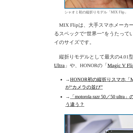
シャオミ初の縦折りモデル「MIX Flip」
MIX Flipは、大手スマホメ
るスペックで“世界一”をうたって
イのサイズです。
縦折りモデルとして最大の4.01型を誇り
Ultra
」や、HONORの「
Magic V Fli
→
HONOR初の縦折りスマホ「Ma
が“カメラの並び”
→
「motorola razr 50／
う違う？