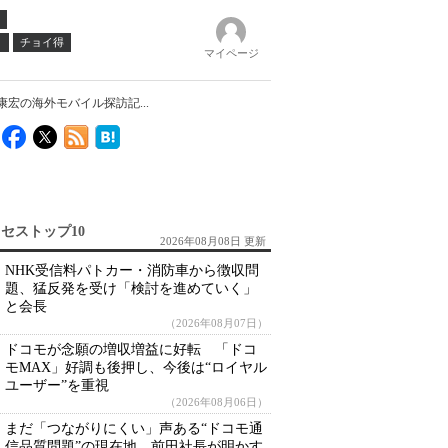
ノ
チョイ得
マイページ
康宏の海外モバイル探訪記...
セストップ10
2026年08月08日 更新
NHK受信料パトカー・消防車から徴収問
題、猛反発を受け「検討を進めていく」
と会長
（2026年08月07日）
ドコモが念願の増収増益に好転 「ドコ
モMAX」好調も後押し、今後は“ロイヤル
ユーザー”を重視
（2026年08月06日）
まだ「つながりにくい」声ある“ドコモ通
信品質問題”の現在地 前田社長が明かす