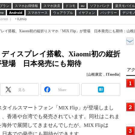
プラン
スマホお得情報
スマホ決済
ドコモ
ソフトバンク
楽天モバイル
au
スマホケース
ウェアラブル
イヤフォン
バッテリー
デジモ
ne
Android
sored ｜
IIJmio
イ搭載、Xiaomi初の縦折りスマホ「MIX Flip」が登場 日本発売にも期待：山根
ィスプレイ搭載、Xiaomi初の縦折
p」が登場 日本発売にも期待
アク
[
山根康宏
，
ITmedia
]
見る
Share
タイルスマートフォン「MIX Flip」が登場しまし
く、香港や台湾でも発売されています。同社はこれま
外で展開してきませんでしたが、MIX Flipは
り、日本での発売にも期待ができます。