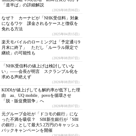
「道半ば」の詳細解説
（2026年08月06日）
なぜ？ カーナビが「NHK受信料」対象
になるワケ 課金されるケースと徴収を
免れる方法
（2025年04月15日）
楽天モバイルのローミングは「予定通り9
月末に終了」 ただし「ルーラル限定で
継続」の可能性も
（2026年08月07日）
「NHK受信料の値上げは検討していな
い」――会長が明言 スクランブル化を
求める声絶えず
（2026年08月07日）
KDDIが値上げしても解約率が低下した理
由 au、UQ mobile、povoを循環させ
「脱・販促費競争」へ
（2026年08月07日）
元グループ会社が「ドコモの銀行」にな
った不満を吸収？ SBI新生銀行が「SBI
の銀行」として最大5.2万円のキャッシュ
バックキャンペーンを開催
（2026年08月05日）