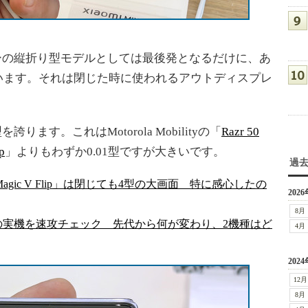
ーカーの縦折り型モデルとしては最後発となるだけに、あ
います。それは閉じた時に使われるアウトディスプレ
ます。これはMotorola Mobilityの「
Razr 50
p
」よりもわずか0.01型ですが大きいです。
過
gic V Flip」は閉じても4型の大画面 特に感心したの
2026
8月
50 ultra」の実機を速攻チェック 先代から何が変わり、2機種はど
4月
2024
12月
8月