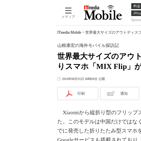
料金
iPho
メディア
Spon
ITmedia Mobile
>
世界最大サイズのアウトディスプレ
山根康宏の海外モバイル探訪記
世界最大サイズのアウトデ
りスマホ「MIX Fli
2024年08月31日 06時00分 公開
印刷
通知
Xiaomiから縦折り型のフリップス
た。このモデルは中国だけではな
でに発売した折りたたみ型スマホを海
Googleサービスも搭載されてお