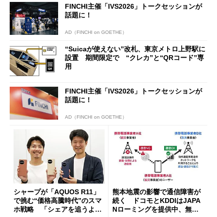
FINCHI主催「IVS2026」トークセッションが
開催
話題に！
AD（FINCHI on GOETHE）
“Suicaが使えない”改札、東京メトロ上野駅に
設置 期間限定で “クレカ”と“QRコード”専
用
FINCHI主催「IVS2026」トークセッションが
話題に！
AD（FINCHI on GOETHE）
シャープが「AQUOS R11」
熊本地震の影響で通信障害が
で挑む“価格高騰時代”のスマ
続く ドコモとKDDIはJAPA
ホ戦略 「シェアを追うより
Nローミングを提供中、無料