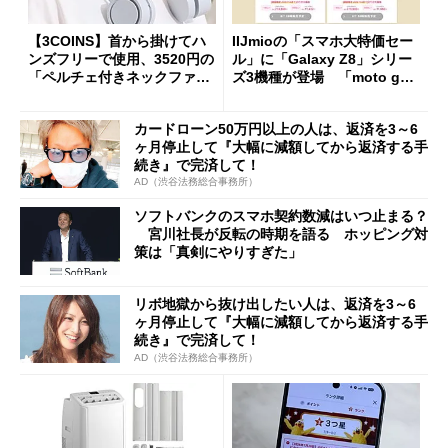
【3COINS】首から掛けてハ
IIJmioの「スマホ大特価セー
ンズフリーで使用、3520円の
ル」に「Galaxy Z8」シリー
「ペルチェ付きネックファ
ズ3機種が登場 「moto g37
ン」
j」や「OPPO Find X9 Ultr
a」も
カードローン50万円以上の人は、返済を3～6
ヶ月停止して『大幅に減額してから返済する手
続き』で完済して！
AD（渋谷法務総合事務所）
ソフトバンクのスマホ契約数減はいつ止まる？
宮川社長が反転の時期を語る ホッピング対
策は「真剣にやりすぎた」
リボ地獄から抜け出したい人は、返済を3～6
ヶ月停止して『大幅に減額してから返済する手
続き』で完済して！
AD（渋谷法務総合事務所）