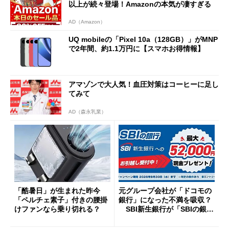
以上が続々登場！Amazonの本気が凄すぎる
AD（Amazon）
UQ mobileの「Pixel 10a（128GB）」がMNP
で2年間、約1.1万円に【スマホお得情報】
アマゾンで大人気！血圧対策はコーヒーに足し
てみて
AD（森永乳業）
「酷暑日」が生まれた昨今
元グループ会社が「ドコモの
「ペルチェ素子」付きの腰掛
銀行」になった不満を吸収？
けファンなら乗り切れる？
SBI新生銀行が「SBIの銀
行」として最大5.2万円のキャ
ッシュバックキャンペーンを