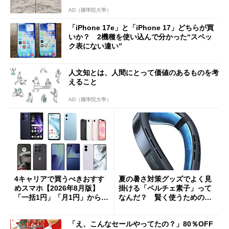
AD（國學院大學）
「iPhone 17e」と「iPhone 17」どちらが買
いか？ 2機種を使い込んで分かった“スペッ
ク表にない違い”
人文知とは、人間にとって価値のあるものを考
えること
AD（國學院大學）
4キャリアで買うべきおすす
夏の暑さ対策グッズでよく見
めスマホ【2026年8月版】
掛ける「ペルチェ素子」って
「一括1円」「月1円」からお
なんだ？ 賢く使うための注
得なiPhone／Pixel／Galaxy
意点も
まで
「え、こんなセールやってたの？」80％OFF