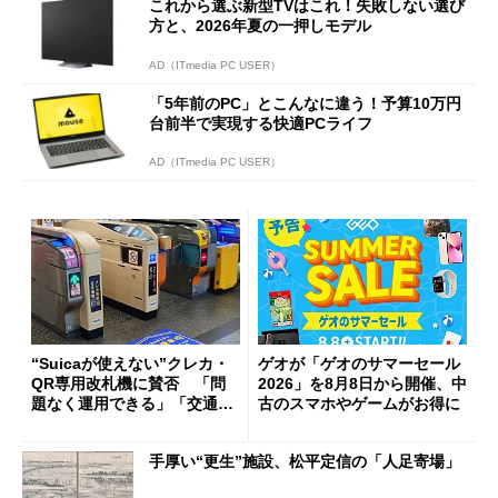
これから選ぶ新型TVはこれ！失敗しない選び
方と、2026年夏の一押しモデル
AD（ITmedia PC USER）
「5年前のPC」とこんなに違う！予算10万円
台前半で実現する快適PCライフ
AD（ITmedia PC USER）
“Suicaが使えない”クレカ・
ゲオが「ゲオのサマーセール
QR専用改札機に賛否 「問
2026」を8月8日から開催、中
題なく運用できる」「交通系I
古のスマホやゲームがお得に
Cの方がスムーズ」
手厚い“更生”施設、松平定信の「人足寄場」