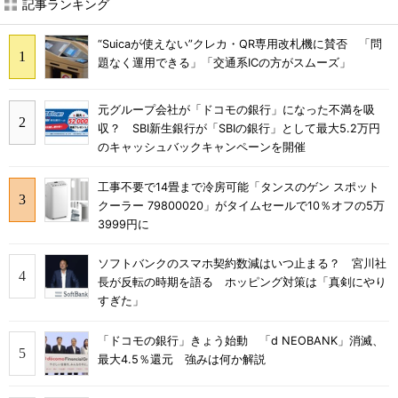
記事ランキング
“Suicaが使えない”クレカ・QR専用改札機に賛否 「問
題なく運用できる」「交通系ICの方がスムーズ」
元グループ会社が「ドコモの銀行」になった不満を吸
収？ SBI新生銀行が「SBIの銀行」として最大5.2万円
のキャッシュバックキャンペーンを開催
工事不要で14畳まで冷房可能「タンスのゲン スポット
クーラー 79800020」がタイムセールで10％オフの5万
3999円に
ソフトバンクのスマホ契約数減はいつ止まる？ 宮川社
長が反転の時期を語る ホッピング対策は「真剣にやり
すぎた」
「ドコモの銀行」きょう始動 「d NEOBANK」消滅、
最大4.5％還元 強みは何か解説