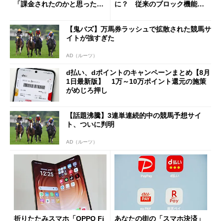
「課金されたのかと思った」
に？ 従来のブロック機能と
と戸惑いも
の決定的な違い
【鬼バズ】万馬券ラッシュで拡散された競馬サ
イトが強すぎた
AD（ルーツ）
d払い、dポイントのキャンペーンまとめ【8月
1日最新版】 1万～10万ポイント還元の施策
がめじろ押し
【話題沸騰】3連単連続的中の競馬予想サイ
ト、ついに判明
AD（ルーツ）
折りたたみスマホ「OPPO Fi
あなたの街の「スマホ決済」