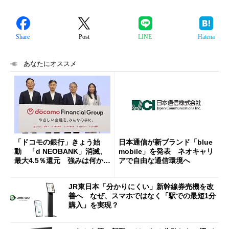
Share
Post
LINE
Hatena
あなたにオススメ
「ドコモの銀行」きょう始
日本通信が新ブランド「blue
動 「d NEOBANK」消滅、
mobile」を発表 ネオキャリ
最大4.5％還元 強みは何か解
アで自由な通信環境へ
説
JR東日本「分かりにくい」新幹線券売機を改
善へ なぜ、スマホではなく「駅での最短1分
購入」を実現？