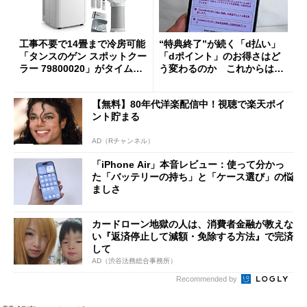
工事不要で14畳まで冷房可能
“特典終了”が続く「d払い」
「タンスのゲン スポットクー
「dポイント」のお得さはど
ラー 79800020」がタイムセ
う変わるのか これからは
ールで10％オフの5万3999円
「dカード」の利用が得策？
に
【無料】80年代洋楽配信中！視聴で楽天ポイ
ント貯まる
AD（Rチャンネル）
「iPhone Air」本音レビュー：使って分かっ
た「バッテリーの持ち」と「ケース選び」の悩
ましさ
カードローン地獄の人は、消費者金融が教えな
い『返済停止して減額・免除する方法』で完済
して
AD（渋谷法務総合事務所）
Recommended by