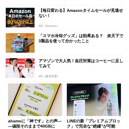
も既存ユーザーを大切に」
Wi-Fi「00000JAPAN」も開
放
【毎日変わる】Amazonタイムセールが見逃せ
ない！
AD（Amazon）
「スマホ冷却グッズ」は効果ある？ 炎天下で
3製品を使って分かったこと
アマゾンで大人気！血圧対策はコーヒーに足し
てみて
AD（森永乳業）
ahamoに「神です」との声―
LINEの新「プレミアムブロッ
―値段そのままで40GBに
ク」で完全な“絶縁”が可能