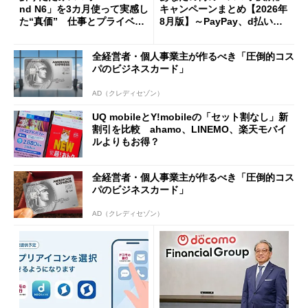
nd N6」を3カ月使って実感し
キャンペーンまとめ【2026年
た“真価” 仕事とプライベー
8月版】～PayPay、d払い、a
トで大活躍
u PAY、楽天ペイ
全経営者・個人事業主が作るべき「圧倒的コス
パのビジネスカード」
AD（クレディセゾン）
UQ mobileとY!mobileの「セット割なし」新
割引を比較 ahamo、LINEMO、楽天モバイ
ルよりもお得？
全経営者・個人事業主が作るべき「圧倒的コス
パのビジネスカード」
AD（クレディセゾン）