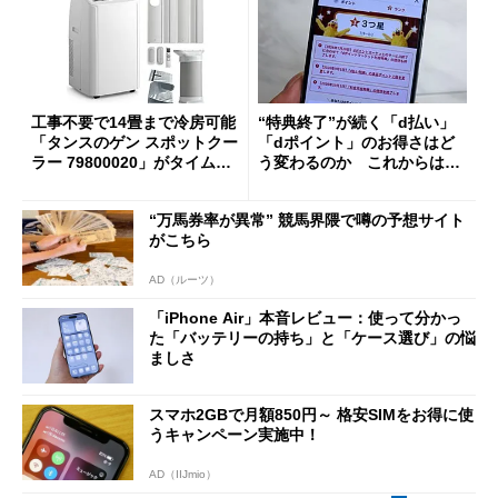
工事不要で14畳まで冷房可能
“特典終了”が続く「d払い」
「タンスのゲン スポットクー
「dポイント」のお得さはど
ラー 79800020」がタイムセ
う変わるのか これからは
ールで10％オフの5万3999円
「dカード」の利用が得策？
に
“万馬券率が異常” 競馬界隈で噂の予想サイト
がこちら
AD（ルーツ）
「iPhone Air」本音レビュー：使って分かっ
た「バッテリーの持ち」と「ケース選び」の悩
ましさ
スマホ2GBで月額850円～ 格安SIMをお得に使
うキャンペーン実施中！
AD（IIJmio）