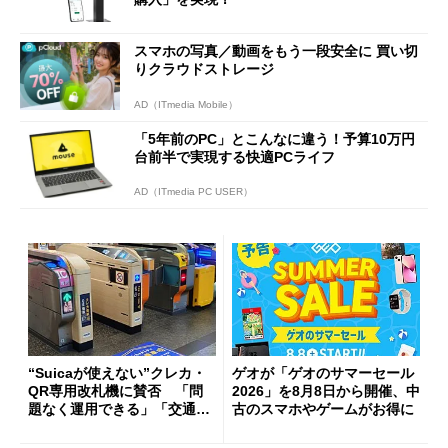
スマホの写真／動画をもう一段安全に 買い切
りクラウドストレージ
AD（ITmedia Mobile）
「5年前のPC」とこんなに違う！予算10万円
台前半で実現する快適PCライフ
AD（ITmedia PC USER）
“Suicaが使えない”クレカ・
ゲオが「ゲオのサマーセール
QR専用改札機に賛否 「問
2026」を8月8日から開催、中
題なく運用できる」「交通系I
古のスマホやゲームがお得に
Cの方がスムーズ」