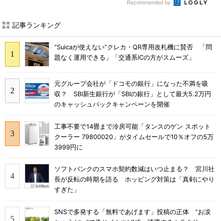
Recommended by
記事ランキング
“Suicaが使えない”クレカ・QR専用改札機に賛否 「問
題なく運用できる」「交通系ICの方がスムーズ」
元グループ会社が「ドコモの銀行」になった不満を吸
収？ SBI新生銀行が「SBIの銀行」として最大5.2万円
のキャッシュバックキャンペーンを開催
工事不要で14畳まで冷房可能「タンスのゲン スポット
クーラー 79800020」がタイムセールで10％オフの5万
3999円に
ソフトバンクのスマホ契約数減はいつ止まる？ 宮川社
長が反転の時期を語る ホッピング対策は「真剣にやり
すぎた」
SNSで多発する「無料であげます」投稿の正体 “お涙