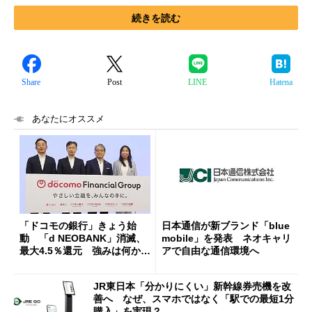
続きを読む
Share
Post
LINE
Hatena
あなたにオススメ
「ドコモの銀行」きょう始
日本通信が新ブランド「blue
動 「d NEOBANK」消滅、
mobile」を発表 ネオキャリ
最大4.5％還元 強みは何か解
アで自由な通信環境へ
説
JR東日本「分かりにくい」新幹線券売機を改
善へ なぜ、スマホではなく「駅での最短1分
購入」を実現？