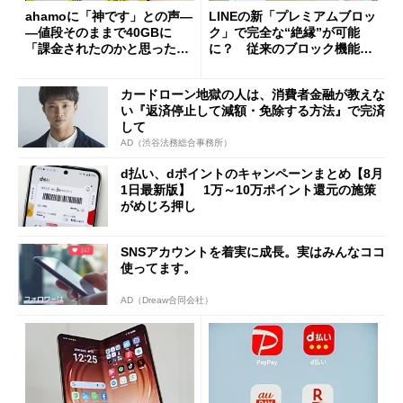
ahamoに「神です」との声―
LINEの新「プレミアムブロッ
―値段そのままで40GBに
ク」で完全な“絶縁”が可能
「課金されたのかと思った」
に？ 従来のブロック機能と
と戸惑いも
の決定的な違い
カードローン地獄の人は、消費者金融が教えな
い『返済停止して減額・免除する方法』で完済
して
AD（渋谷法務総合事務所）
d払い、dポイントのキャンペーンまとめ【8月
1日最新版】 1万～10万ポイント還元の施策
がめじろ押し
SNSアカウントを着実に成長。実はみんなココ
使ってます。
AD（Dreaw合同会社）