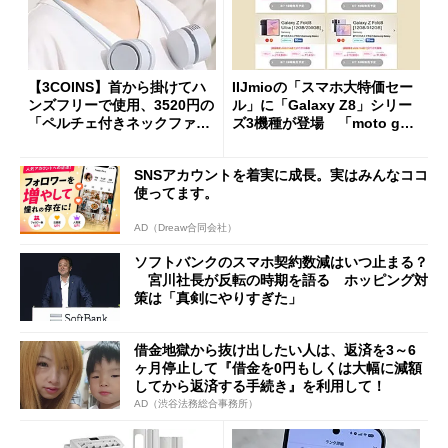
【3COINS】首から掛けてハ
IIJmioの「スマホ大特価セー
ンズフリーで使用、3520円の
ル」に「Galaxy Z8」シリー
「ペルチェ付きネックファ
ズ3機種が登場 「moto g37
ン」
j」や「OPPO Find X9 Ultr
a」も
SNSアカウントを着実に成長。実はみんなココ
使ってます。
AD（Dreaw合同会社）
ソフトバンクのスマホ契約数減はいつ止まる？
宮川社長が反転の時期を語る ホッピング対
策は「真剣にやりすぎた」
借金地獄から抜け出したい人は、返済を3～6
ヶ月停止して『借金を0円もしくは大幅に減額
してから返済する手続き』を利用して！
AD（渋谷法務総合事務所）