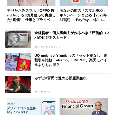
折りたたみスマホ「OPPO Fi
あなたの街の「スマホ決済」
nd N6」を3カ月使って実感し
キャンペーンまとめ【2026年
た“真価” 仕事とプライベー
8月版】～PayPay、d払い、a
トで大活躍
u PAY、楽天ペイ
全経営者・個人事業主が作るべき「圧倒的コス
パのビジネスカード」
AD（クレディセゾン）
UQ mobileとY!mobileの「セット割なし」新
割引を比較 ahamo、LINEMO、楽天モバイ
ルよりもお得？
みずほ×官民で進める新産業創出
AD（Blue Lab）