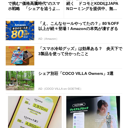
で挑む“価格高騰時代”のスマ
続く ドコモとKDDIはJAPA
ホ戦略 「シェアを追うより
Nローミングを提供中、無料
も既存ユーザーを大切に」
Wi-Fi「00000JAPAN」も開
放
「え、こんなセールやってたの？」80％OFF
以上が続々登場！Amazonの本気が凄すぎる
AD（Amazon）
「スマホ冷却グッズ」は効果ある？ 炎天下で
3製品を使って分かったこと
シェア別荘「COCO VILLA Owners」3選
AD（COCO VILLA on GOETHE）