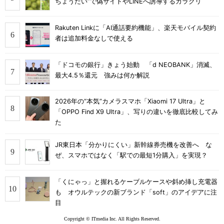
ちょうだい”で偽サイトやLINEへ誘導するカラクリ
Rakuten Linkに「AI通話要約機能」、楽天モバイル契約
者は追加料金なしで使える
「ドコモの銀行」きょう始動 「d NEOBANK」消滅、
最大4.5％還元 強みは何か解説
2026年の“本気”カメラスマホ「Xiaomi 17 Ultra」と
「OPPO Find X9 Ultra」、写りの違いを徹底比較してみ
た
JR東日本「分かりにくい」新幹線券売機を改善へ な
ぜ、スマホではなく「駅での最短1分購入」を実現？
「くにゃっ」と握れるケーブルケースや斜め挿し充電器
も オウルテックの新ブランド「soft」のアイデアに注
目
Copyright © ITmedia Inc. All Rights Reserved.