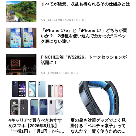
すべてが絶景、収益も得られるその仕組みとは
AD（COCO VILLA on GOETHE）
「iPhone 17e」と「iPhone 17」どちらが買
いか？ 2機種を使い込んで分かった“スペッ
ク表にない違い”
FINCHI主催「IVS2026」トークセッションが
話題に！
AD（FINCHI on GOETHE）
4キャリアで買うべきおすす
夏の暑さ対策グッズでよく見
めスマホ【2026年8月版】
掛ける「ペルチェ素子」って
「一括1円」「月1円」からお
なんだ？ 賢く使うための注