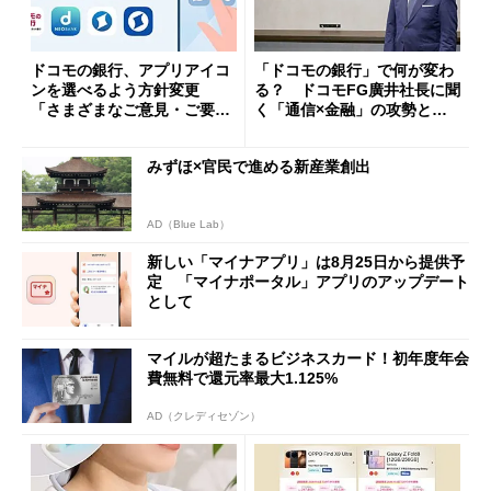
ドコモの銀行、アプリアイコ
「ドコモの銀行」で何が変わ
ンを選べるよう方針変更
る？ ドコモFG廣井社長に聞
「さまざまなご意見・ご要望
く「通信×金融」の攻勢とグ
を踏まえ」
ループ戦略
みずほ×官民で進める新産業創出
AD（Blue Lab）
新しい「マイナアプリ」は8月25日から提供予
定 「マイナポータル」アプリのアップデート
として
マイルが超たまるビジネスカード！初年度年会
費無料で還元率最大1.125%
AD（クレディセゾン）