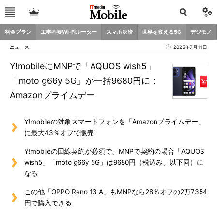
料金プラン
工事不要Wi-Fiルーター
スマホ決済
世界を変える5G
デジモノ
ニュース
2025年7月11日
Y!mobileにMNPで「AQUOS wish5」
「moto g66y 5G」が一括9680円に：
Amazonプライムデー
Y!mobileの対象スマートフォンを「Amazonプライムデー」
に最大43％オフで販売
Y!mobileの回線契約が必須で、MNPで契約の場合「AQUOS
wish5」「moto g66y 5G」は9680円（税込み、以下同）に
なる
この他「OPPO Reno 13 A」もMNPなら28％オフの2万7354
円で購入できる