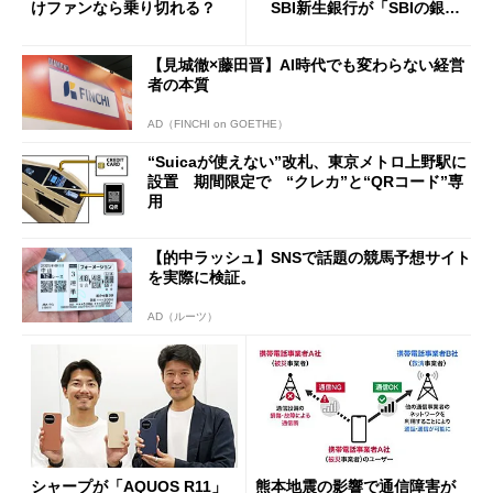
けファンなら乗り切れる？
SBI新生銀行が「SBIの銀
行」として最大5.2万円のキャ
ッシュバックキャンペーンを
【見城徹×藤田晋】AI時代でも変わらない経営
開催
者の本質
AD（FINCHI on GOETHE）
“Suicaが使えない”改札、東京メトロ上野駅に
設置 期間限定で “クレカ”と“QRコード”専
用
【的中ラッシュ】SNSで話題の競馬予想サイト
を実際に検証。
AD（ルーツ）
シャープが「AQUOS R11」
熊本地震の影響で通信障害が