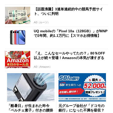
得なiPhone／Pixel／Galaxy
意点も
まで
【話題沸騰】3連単連続的中の競馬予想サイ
ト、ついに判明
AD（ルーツ）
UQ mobileの「Pixel 10a（128GB）」がMNP
で2年間、約1.1万円に【スマホお得情報】
「え、こんなセールやってたの？」80％OFF
以上が続々登場！Amazonの本気が凄すぎる
AD（Amazon）
「酷暑日」が生まれた昨今
元グループ会社が「ドコモの
「ペルチェ素子」付きの腰掛
銀行」になった不満を吸収？