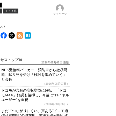
ノ
チョイ得
マイページ
ポスト
セストップ10
2026年08月08日 更新
NHK受信料パトカー・消防車から徴収問
題、猛反発を受け「検討を進めていく」
と会長
（2026年08月07日）
ドコモが念願の増収増益に好転 「ドコ
モMAX」好調も後押し、今後は“ロイヤル
ユーザー”を重視
（2026年08月06日）
まだ「つながりにくい」声ある“ドコモ通
信品質問題”の現在地 前田社長が明かす