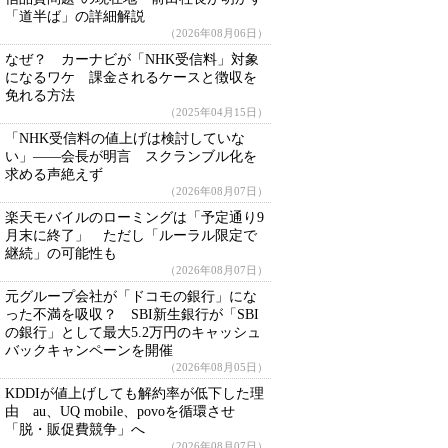
「道半ば」の詳細解説
（2026年08月06日）
なぜ？ カーナビが「NHK受信料」対象
になるワケ 課金されるケースと徴収を
免れる方法
（2025年04月15日）
「NHK受信料の値上げは検討していな
い」――会長が明言 スクランブル化を
求める声絶えず
（2026年08月07日）
楽天モバイルのローミングは「予定通り9
月末に終了」 ただし「ルーラル限定で
継続」の可能性も
（2026年08月07日）
元グループ会社が「ドコモの銀行」にな
った不満を吸収？ SBI新生銀行が「SBI
の銀行」として最大5.2万円のキャッシュ
バックキャンペーンを開催
（2026年08月05日）
KDDIが値上げしても解約率が低下した理
由 au、UQ mobile、povoを循環させ
「脱・販促費競争」へ
（2026年08月07日）