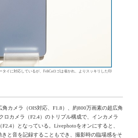
イフケータイに対応しているが、FeliCaロゴは省かれ、よりスッキリした印
カメラ（OIS対応、F1.8）、約800万画素の超広角
マクロカメラ（F2.4）のトリプル構成で、インカメラ
2.4）となっている。Livephotoをオンにすると、
動きと音を記録することもでき、撮影時の臨場感をそ