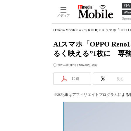
料金
iPho
メディア
Spon
ITmedia Mobile
>
au(by KDDI)
>
AIスマホ「OPP
AIスマホ「OPPO Re
るく映える”1枚に 専
2025年06月20日 18時40分 公開
印刷
見る
※本記事はアフィリエイトプログラムによる