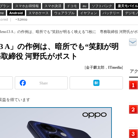
プラン
スマホお得情報
スマホ決済
ドコモ
ソフトバンク
楽天モバイル
au
スマホケース
ウェアラブル
イヤフォン
バッテリー
デジモ
ne
Android
sored ｜
IIJmio
O Reno13 A」の作例は、暗所でも“笑顔が明るく映える”1枚に 専務取締役 河野氏が
no13 A」の作例は、暗所でも“笑顔が明
務取締役 河野氏がポスト
[
金子麟太郎
，
ITmedia
]
アク
Share
収益を得ています