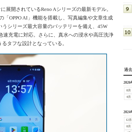
向けに展開されているReno Aシリーズの最新モデル。
の「OPPO AI」機能を搭載し、写真編集や文章生成
というシリーズ最大容量のバッテリーを備え、45W
による急速充電に対応。さらに、真水への浸水や高圧洗浄
うるタフな設計となっている。
過
2026
8月
4月
2024
12月
8月