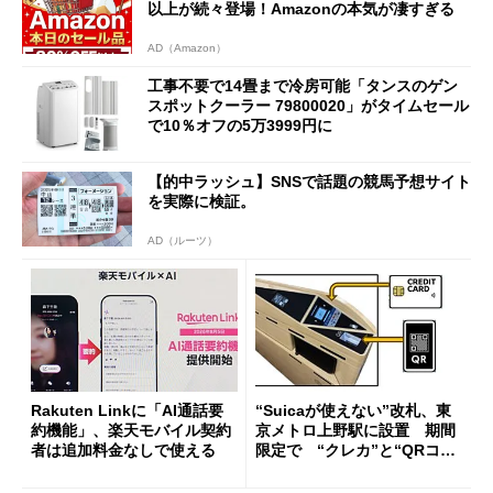
以上が続々登場！Amazonの本気が凄すぎる
AD（Amazon）
工事不要で14畳まで冷房可能「タンスのゲン
スポットクーラー 79800020」がタイムセール
で10％オフの5万3999円に
【的中ラッシュ】SNSで話題の競馬予想サイト
を実際に検証。
AD（ルーツ）
Rakuten Linkに「AI通話要
“Suicaが使えない”改札、東
約機能」、楽天モバイル契約
京メトロ上野駅に設置 期間
者は追加料金なしで使える
限定で “クレカ”と“QRコー
ド”専用