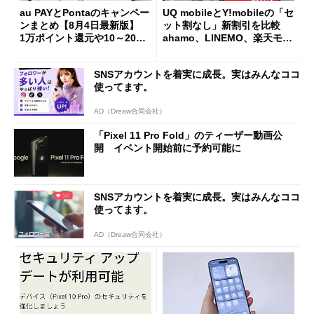
au PAYとPontaのキャンペー
UQ mobileとY!mobileの「セ
ンまとめ【8月4日最新版】
ット割なし」新割引を比較
1万ポイント還元や10～20％
ahamo、LINEMO、楽天モバ
還元あり
イルよりもお得？
SNSアカウントを着実に成長。実はみんなココ
使ってます。
AD（Dreaw合同会社）
「Pixel 11 Pro Fold」のティーザー動画公
開 イベント開始前に予約可能に
SNSアカウントを着実に成長。実はみんなココ
使ってます。
AD（Dreaw合同会社）