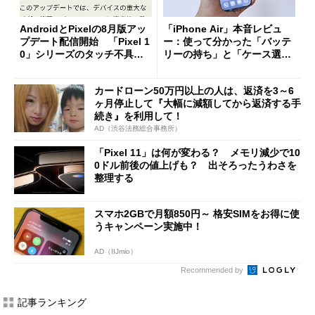
AndroidとPixelの8月版アッ
「iPhone Air」本音レビュ
プデート配信開始 「Pixel 1
ー：使って分かった「バッテ
0」シリーズのタッチ不具合
リーの持ち」と「ケース選
修正やGPU性能改善なども
び」の悩ましさ
カードローン50万円以上の人は、返済を3～6
ヶ月停止して『大幅に減額してから返済する手
続き』を利用して！
AD（渋谷法務総合事務所）
「Pixel 11」は何が変わる？ メモリ減少で10
0ドル前後の値上げも？ 出そろったうわさを
整理する
スマホ2GBで月額850円～ 格安SIMをお得に使
うキャンペーン実施中！
AD（IIJmio）
Recommended by
記事ランキング