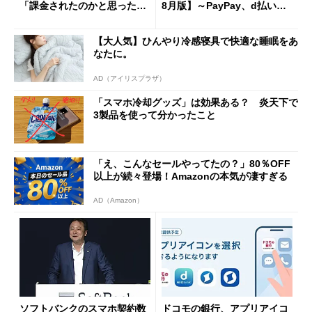
「課金されたのかと思った」
8月版】～PayPay、d払い、a
と戸惑いも
u PAY、楽天ペイ
【大人気】ひんやり冷感寝具で快適な睡眠をあ
なたに。
AD（アイリスプラザ）
「スマホ冷却グッズ」は効果ある？ 炎天下で
3製品を使って分かったこと
「え、こんなセールやってたの？」80％OFF
以上が続々登場！Amazonの本気が凄すぎる
AD（Amazon）
ソフトバンクのスマホ契約数
ドコモの銀行、アプリアイコ