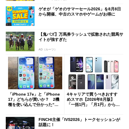
ゲオが「ゲオのサマーセール2026」を8月8日
から開催、中古のスマホやゲームがお得に
【鬼バズ】万馬券ラッシュで拡散された競馬サ
イトが強すぎた
AD（ルーツ）
「iPhone 17e」と「iPhone
4キャリアで買うべきおすす
17」どちらが買いか？ 2機
めスマホ【2026年8月版】
種を使い込んで分かった“ス
「一括1円」「月1円」からお
ペック表にない違い”
得なiPhone／Pixel／Galaxy
まで
FINCHI主催「IVS2026」トークセッションが
話題に！