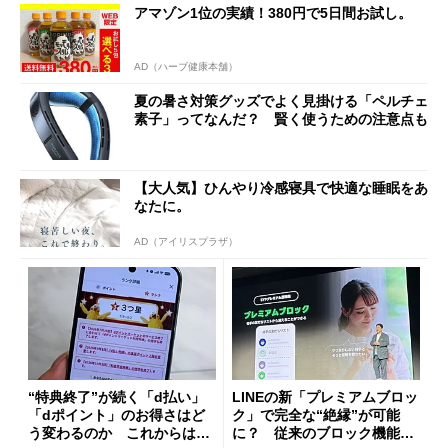
アマゾン1位の実績！380円で5日間お試し。
AD（ハーブ健康本舗）
夏の暑さ対策グッズでよく見掛ける「ペルチェ
素子」ってなんだ？ 賢く使うための注意点も
【大人気】ひんやり冷感寝具で快適な睡眠をあ
なたに。
AD（アイリスプラザ）
“特典終了”が続く「d払い」
LINEの新「プレミアムブロッ
「dポイント」のお得さはど
ク」で完全な“絶縁”が可能
う変わるのか これからは
に？ 従来のブロック機能と