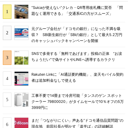
“Suicaが使えない”クレカ・QR専用改札機に賛否 「問
題なく運用できる」「交通系ICの方がスムーズ」
元グループ会社が「ドコモの銀行」になった不満を吸
収？ SBI新生銀行が「SBIの銀行」として最大5.2万円
のキャッシュバックキャンペーンを開催
SNSで多発する「無料であげます」投稿の正体 “お涙
ちょうだい”で偽サイトやLINEへ誘導するカラクリ
Rakuten Linkに「AI通話要約機能」、楽天モバイル契約
者は追加料金なしで使える
工事不要で14畳まで冷房可能「タンスのゲン スポット
クーラー 79800020」がタイムセールで10％オフの5万
3999円に
まだ「つながりにくい」声ある“ドコモ通信品質問題”の
現在地 前田社長が明かす「道半ば」の詳細解説