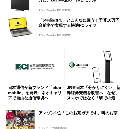
AD（ITmedia PC USER）
「5年前のPC」とこんなに違う！予算10万円
台前半で実現する快適PCライフ
AD（ITmedia PC USER）
日本通信が新ブランド「blue
JR東日本「分かりにくい」新
mobile」を発表 ネオキャリ
幹線券売機を改善へ なぜ、
アで自由な通信環境へ
スマホではなく「駅での最短
1分購入」を実現？
アマゾン1位「このお茶ガチです」噂のお茶
AD（ハーブ健康本舗）