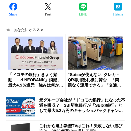
Share
Post
LINE
Hatena
あなたにオススメ
「ドコモの銀行」きょう始
“Suicaが使えない”クレカ・
動 「d NEOBANK」消滅、
QR専用改札機に賛否 「問
最大4.5％還元 強みは何か解
題なく運用できる」「交通系I
説
Cの方がスムーズ」
元グループ会社が「ドコモの銀行」になった不
満を吸収？ SBI新生銀行が「SBIの銀行」と
して最大5.2万円のキャッシュバックキャンペ
ーンを開催
これから選ぶ新型TVはこれ！失敗しない選び
方と、2026年夏の一押しモデル