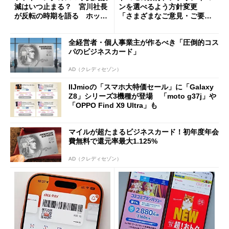
減はいつ止まる？ 宮川社長
ンを選べるよう方針変更
が反転の時期を語る ホッピ
「さまざまなご意見・ご要望
ング対策は「真剣にやりすぎ
を踏まえ」
た」
全経営者・個人事業主が作るべき「圧倒的コス
パのビジネスカード」
AD（クレディセゾン）
IIJmioの「スマホ大特価セール」に「Galaxy
Z8」シリーズ3機種が登場 「moto g37j」や
「OPPO Find X9 Ultra」も
マイルが超たまるビジネスカード！初年度年会
費無料で還元率最大1.125%
AD（クレディセゾン）