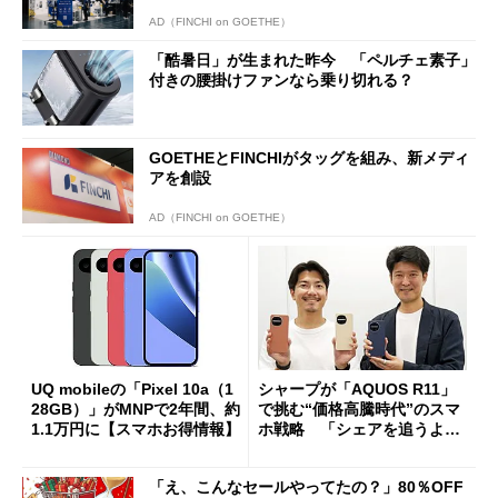
AD（FINCHI on GOETHE）
「酷暑日」が生まれた昨今 「ペルチェ素子」
付きの腰掛けファンなら乗り切れる？
GOETHEとFINCHIがタッグを組み、新メディ
アを創設
AD（FINCHI on GOETHE）
UQ mobileの「Pixel 10a（1
シャープが「AQUOS R11」
28GB）」がMNPで2年間、約
で挑む“価格高騰時代”のスマ
1.1万円に【スマホお得情報】
ホ戦略 「シェアを追うより
も既存ユーザーを大切に」
「え、こんなセールやってたの？」80％OFF