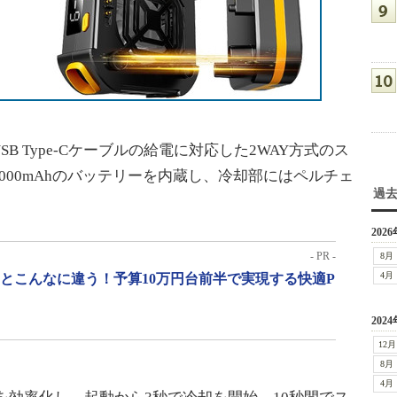
 Type-Cケーブルの給電に対応した2WAY方式のス
000mAhのバッテリーを内蔵し、冷却部にはペルチェ
過
2026
- PR -
8月
4月
」とこんなに違う！予算10万円台前半で実現する快適P
2024
12月
8月
4月