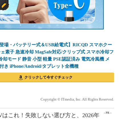
新登場・バッテリー式＆USB給電式】RICQD スマホクー
ェ素子 急速冷却 MagSafe対応/クリップ式 スマホ冷却フ
冷却モード 静音 小型 軽量 PSE認証済み 電気冷風機 メ
 iPhone/Android/タブレット全機種
クリックして今すぐチェック
Copyright © ITmedia, Inc. All Rights Reserved.
- PR -
Vはこれ！失敗しない選び方と、2026年