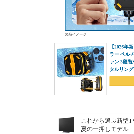
製品イメージ
【2026年
ラー ペルチ
ァン 3段階
タルリング付き
これから選ぶ新型T
夏の一押しモデル