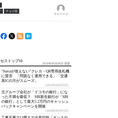
ノ
チョイ得
マイページ
セストップ10
2026年08月06日 更新
“Suicaが使えない”クレカ・QR専用改札機
に賛否 「問題なく運用できる」「交通
系ICの方がスムーズ」
（2026年08月05日）
元グループ会社が「ドコモの銀行」にな
った不満を吸収？ SBI新生銀行が「SBI
の銀行」として最大5.2万円のキャッシュ
バックキャンペーンを開催
（2026年08月05日）
工事不要で14畳まで冷房可能「タンスの