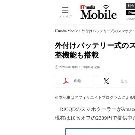
料金
iPh
メディア
Spon
ITmedia Mobile
>
外付けバッテリー式のスマホクー
外付けバッテリー式のス
整機能も搭載
2026年07月08日 10時00分 公開
印刷
見る
※本記事はアフィリエイトプログラムによる
RICQDのスマホクーラーがAma
現在は10％オフの2339円で提供中