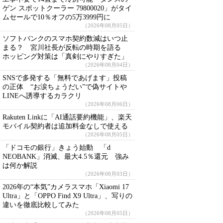
ゲン スポットクーラー 79800020」がタイ
ムセールで10％オフの5万3999円に
（2026年08月05日）
ソフトバンクのスマホ契約数減はいつ止
まる？ 宮川社長が反転の時期を語る
ホッピング対策は「真剣にやりすぎた」
（2026年08月04日）
SNSで多発する「無料であげます」投稿
の正体 “お涙ちょうだい”で偽サイトや
LINEへ誘導するカラクリ
（2026年08月06日）
Rakuten Linkに「AI通話要約機能」、楽天
モバイル契約者は追加料金なしで使える
（2026年08月05日）
「ドコモの銀行」きょう始動 「d
NEOBANK」消滅、最大4.5％還元 強み
は何か解説
（2026年08月03日）
2026年の“本気”カメラスマホ「Xiaomi 17
Ultra」と「OPPO Find X9 Ultra」、写りの
違いを徹底比較してみた
（2026年08月05日）