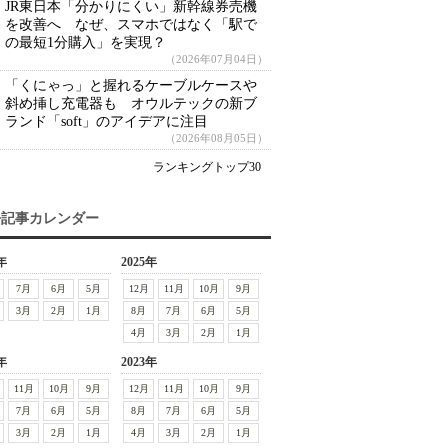
JR東日本「分かりにくい」新幹線券売機
を改善へ なぜ、スマホではなく「駅で
の最短1分購入」を実現？
（2026年07月04日）
「くにゃっ」と握れるケーブルケースや
斜め挿し充電器も オウルテックの新ブ
ランド「soft」のアイデアに注目
（2026年08月05日）
ランキングトップ30
去記事カレンダー
年
2025年
7月
6月
5月
12月
11月
10月
9月
3月
2月
1月
8月
7月
6月
5月
4月
3月
2月
1月
年
2023年
11月
10月
9月
12月
11月
10月
9月
7月
6月
5月
8月
7月
6月
5月
3月
2月
1月
4月
3月
2月
1月