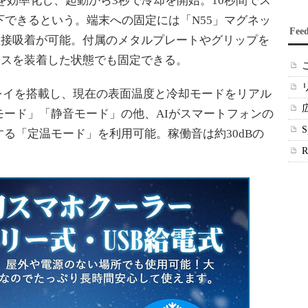
効率化し、起動から3秒で冷却を開始。10秒間でス
下できるという。端末への固定には「N55」マグネッ
Fee
種は直接吸着が可能。付属のメタルプレートやグリップを
ケースを装着した状態でも固定できる。
レイを搭載し、現在の表面温度と冷却モードをリアル
ード」「静音モード」の他、AIがスマートフォンの
る「定温モード」を利用可能。稼働音は約30dBの