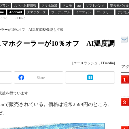
プラン
スマホお得情報
スマホ決済
ドコモ
ソフトバンク
楽天モバイル
au
スマホケース
ウェアラブル
イヤフォン
バッテリー
デジモ
one
Android
sored ｜
IIJmio
ラーが10％オフ AI温度調整機能も搭載
マホクーラーが10％オフ AI温度調
[
エースラッシュ
，
ITmedia
]
アク
Share
収益を得ています
zonで販売されている。価格は通常2599円のところ、
だ。