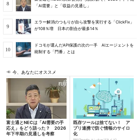
「AI需要」と「収益の見通し」
エラー解消のつもりが自ら攻撃を実行する「ClickFix」
が108％増 日本の割合が最多14％
ドコモが選んだAPI保護の次の一手 AIエージェントを
統制する「門番」とは
今、あなたにオススメ
富士通とNECは「AI需要の手
既存ツールは捨てない！ ア
応え」をどう語った？ 2026
プリ連携で防ぐ情報のサイロ
年下半期の見通しを考察
化
PR(ITmedia エンタープライズ)