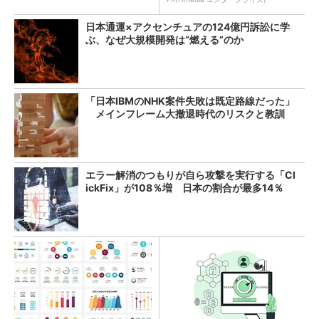
日本通運×アクセンチュアの124億円訴訟に学
ぶ、なぜ大規模開発は“燃える”のか
「日本IBMのNHK案件失敗は既定路線だった」
メインフレーム大撤退時代のリスクと教訓
エラー解消のつもりが自ら攻撃を実行する「Cl
ickFix」が108％増 日本の割合が最多14％