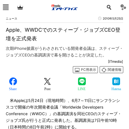
ニュース
2010年5月25日
Apple、WWDCでのスティーブ・ジョブズCEO登
壇を正式発表
次期iPhone披露がうわさされている開発者会議は、スティーブ・
ジョブズCEOの基調講演で幕を開けることが決定した。
[ITmedia]
PC用表示
関連情報
Share
Post
LINE
Hatena
米Appleは5月24日（現地時間）、6月7～11日にサンフランシ
スコで開催の年次開発者会議「Worldwide Developers
Conference（WWDC）」の基調講演を同社CEOのスティーブ・
ジョブズ氏が行うと正式に発表した。基調講演は7日午前10時
（日本時間の8日午前2時）に開始する。