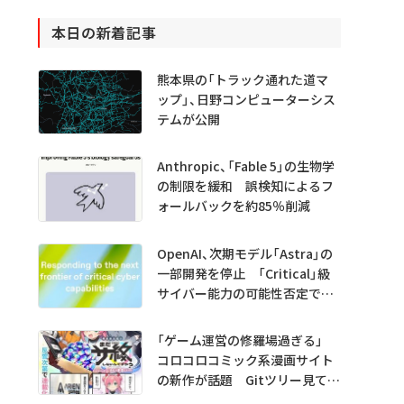
本日の新着記事
熊本県の「トラック通れた道マ
ップ」、日野コンピューターシス
テムが公開
Anthropic、「Fable 5」の生物学
の制限を緩和 誤検知によるフ
ォールバックを約85％削減
OpenAI、次期モデル「Astra」の
一部開発を停止 「Critical」級
サイバー能力の可能性否定でき
ず
「ゲーム運営の修羅場過ぎる」
コロコロコミック系漫画サイト
の新作が話題 Gitツリー見てガ
チャ不具合の犯人探し