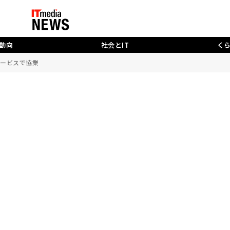
動向
社会とIT
く
サービスで協業