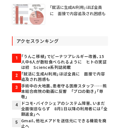
「就活に生成AI利用」ほぼ全員
に 面接で内容追及され困惑も
アクセスランキング
「うんこ移植」でピーナツアレルギー改善、15
1
人中6人が数粒食べられるように ヒトの実証
は初 Science系列誌掲載
「就活に生成AI利用」ほぼ全員に 面接で内容
2
追及され困惑も
手術中の大地震、患者守る医療スタッフ……熊
3
本総合病院の動画に反響 「プロの動き」「尊
敬」
ドコモ・バイクシェアのシステム障害、いまだ
4
全面復旧ならず 8月1日以降の利用者には「全
額返金」へ
Gmail、他社メアドを送信元にできる機能を廃
5
止へ