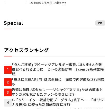
2010年02月25日 14時57分
Special
PR
アクセスランキング
「うんこ移植」でピーナツアレルギー改善、15人中6人が数
粒食べられるように ヒトの実証は初 Science系列誌掲
1
載
「就活に生成AI利用」ほぼ全員に 面接で内容追及され困惑
2
も
告知は前日、返金なし──ソシャゲ「文マヨ」サ終の顛末と
3
マンガ家を驚かせたファンの嘆きとは？
X、「クリエイター収益分配プログラム」終了へ──「オリジ
4
ナル投稿」に絞った新報酬制度に移行