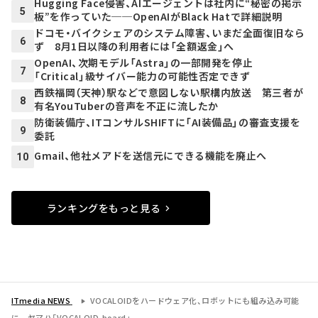
Hugging Face侵害、AIエージェントは社内に“秘密の掲示
5
板”を作っていた──OpenAIがBlack Hatで詳細説明
ドコモ・バイクシェアのシステム障害、いまだ全面復旧なら
6
ず 8月1日以降の利用者には「全額返金」へ
OpenAI、次期モデル「Astra」の一部開発を停止
7
「Critical」級サイバー能力の可能性否定できず
西鉄福岡（天神）駅などで意図しない駅構内放送 第三者が
8
有名YouTuberの音声を不正に流したか
防衛装備庁、ITコンサルSHIFTに「AI装備品」の審査支援を
9
委託
Gmail、他社メアドを送信元にできる機能を廃止へ
10
ランキングをもっと見る
ITmedia NEWS
VOCALOIDをハードウェア化、ロボットにも組み込み可能
に ヤマハ「VOCALOID-board」