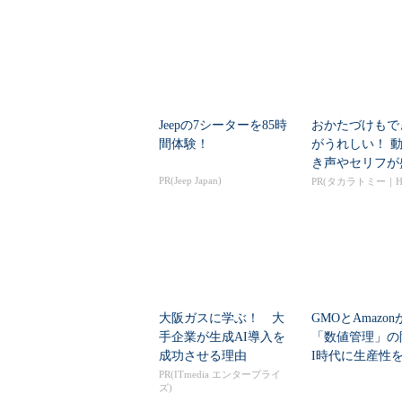
Jeepの7シーターを85時
おかたづけもで
間体験！
がうれしい！ 
き声やセリフが
PR(Jeep Japan)
くさんの「アニア
PR(タカラトミー｜Hu
大阪ガスに学ぶ！ 大
GMOとAmazo
手企業が生成AI導入を
「数値管理」の
成功させる理由
I時代に生産性
ど現場が...
PR(ITmedia エンタープライ
ズ)