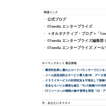
関連リンク
公式ブログ
ITmedia エンタープライズ
＜オルタナティブ・ブログ＞「Goo
ITmedia エンタープライズ編集部 公式
ITmedia エンタープライズ メ
キーマンズネット 製品情報
費用対効果に優れたロードバランサーでビジネ
メール誤送信防止サービス導入後2年、データ流
クラウドサービスの利用状況を可視化して制御する「次
安全なモバイル環境を確立「Wi-Fi制御/VPN利用の強制
ITリソースへの権限の集中管理を実現「ID・アクセス管理 『I
今、あなたにオススメ