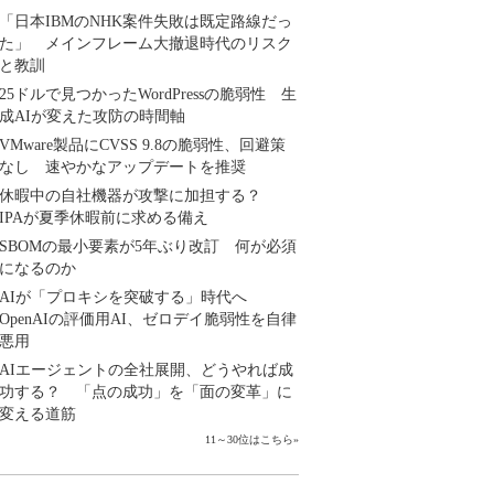
「日本IBMのNHK案件失敗は既定路線だっ
た」 メインフレーム大撤退時代のリスク
と教訓
25ドルで見つかったWordPressの脆弱性 生
成AIが変えた攻防の時間軸
VMware製品にCVSS 9.8の脆弱性、回避策
なし 速やかなアップデートを推奨
休暇中の自社機器が攻撃に加担する？
IPAが夏季休暇前に求める備え
SBOMの最小要素が5年ぶり改訂 何が必須
になるのか
AIが「プロキシを突破する」時代へ
OpenAIの評価用AI、ゼロデイ脆弱性を自律
悪用
AIエージェントの全社展開、どうやれば成
功する？ 「点の成功」を「面の変革」に
変える道筋
11～30位はこちら
»