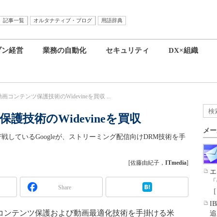
記事一覧
オルタナティブ・ブログ
用語辞典
ブン経営
業務の自動化
セキュリティ
DX×組織
、動画コンテンツ保護技術のWidevineを買収 ...
保護技術のWidevineを買収
メー
で苦戦しているGoogleが、ストリーミング配信向けDRM技術を手
[佐藤由紀子，
ITmedia
]
エ
「
Share
［
I
）、コンテンツ保護および動画最適化技術を手掛ける米
追