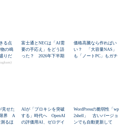
きる点
富士通とNECは「AI需
価格高騰なら作ればい
動物の鳴
要の手応え」をどう語
い？ 「大容量NAS」
盛りだ
った？ 2026年下半期
も「ノートPC」もガチ
 ...
の見通しを考...
自作した学生たち...
gkum)
nが見せた
AIが「プロキシを突破
WordPressの脆弱性「wp
限界 A
する」時代へ OpenAI
2shell」 古いバージョ
を測るほ
の評価用AI、ゼロデイ
ンでも自動更新して
脆弱性を自...
い...