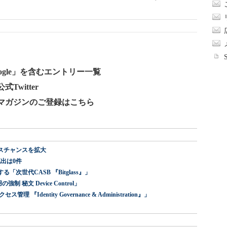
gle」を含むエントリー一覧
Twitter
ールマガジンのご登録はこちら
スチャンスを拡大
出は0件
世代CASB 『Bitglass』」
 秘文 Device Control」
dentity Governance & Administration』」