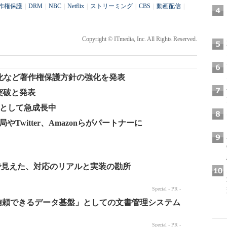
作権保護
|
DRM
|
NBC
|
Netflix
|
ストリーミング
|
CBS
|
動画配信
|
Copyright © ITmedia, Inc. All Rights Reserved.
易化など著作権保護方針の強化を発表
億突破と発表
収入源として急成長中
ビ局やTwitter、Amazonらがパートナーに