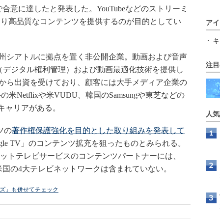
収することで合意に達したと発表した。YouTubeなどのストリーミ
より高品質なコンテンツを提供するのが目的としてい
アイ
。
キ
ントン州シアトルに拠点を置く非公開企業。動画および音声
注目
（デジタル権利管理）および動画最適化技術を提供し
大日本印刷から出資を受けており、顧客には大手メディア企業の
米Netflixや米VUDU、韓国のSamsungや東芝などの
のキャリアがある。
人気
ツの
著作権保護強化を目的とした取り組みを発表して
gle TV」のコンテンツ拡充を狙ったものとみられる。
ターネットテレビサービスのコンテンツパートナーには、
ゆる米国の4大テレビネットワークは含まれていない。
ライズ」も併せてチェック