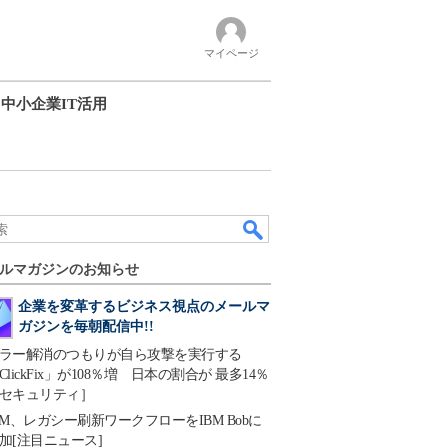
マイページ
中小企業IT活用
ルマガジンのお知らせ
企業を変革するビジネス視点のメールマ
ガジンを毎朝配信中!!
ラー解消のつもりが自ら攻撃を実行する
ClickFix」が108％増 日本の割合が 最多14％
セキュリティ］
BM、レガシー刷新ワークフローをIBM Bobに
加[注目ニュース]