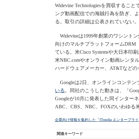
Widevine Technologiesを買
ング動画配信での海賊行為を防ぎ、
る。取引の詳細は公表されていない
Widevineは1999年創業のワシ
向けのマルチプラットフォームDRM
ている。米Cisco Systemsや
米NBC.comやオンライン動画レンタルの
ハードウェアメーカー、AT&Tなど
Googleは2日、オンラインコンテン
いる
。同社のこうした動きは、「Goo
Googleが10月に発表した同イン
ABC、CBS、NBC、FOXのいわ
企業向け情報を集約した「ITmedia エンタープ
関連キーワード