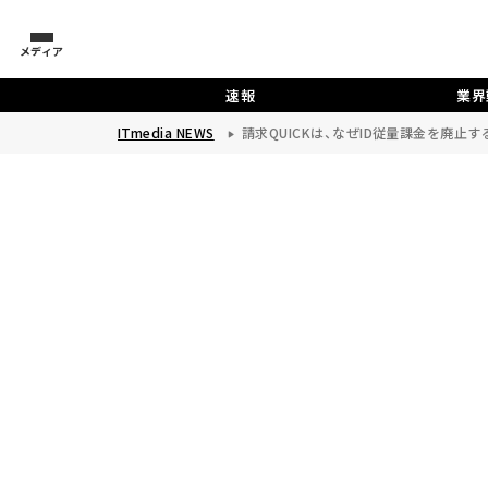
メディア
速報
業界
ITmedia NEWS
請求QUICKは、なぜID従量課金を廃止す