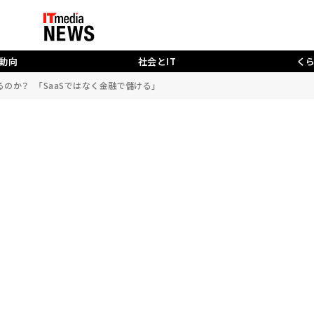
動向
社会とIT
く
るのか？ 「SaaSではなく金融で儲ける」