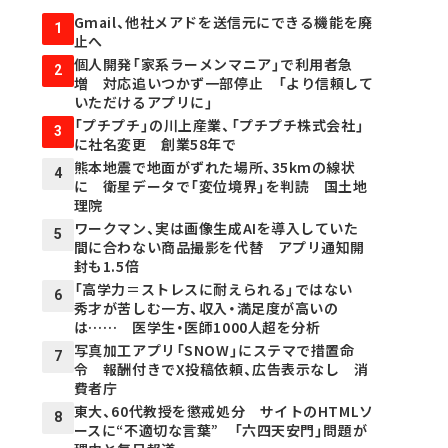
Gmail、他社メアドを送信元にできる機能を廃
1
止へ
個人開発「家系ラーメンマニア」で利用者急
2
増 対応追いつかず一部停止 「より信頼して
いただけるアプリに」
「プチプチ」の川上産業、「プチプチ株式会社」
3
に社名変更 創業58年で
熊本地震で地面がずれた場所、35kmの線状
4
に 衛星データで「変位境界」を判読 国土地
理院
ワークマン、実は画像生成AIを導入していた
5
間に合わない商品撮影を代替 アプリ通知開
封も1.5倍
「高学力＝ストレスに耐えられる」ではない
6
秀才が苦しむ一方、収入・満足度が高いの
は…… 医学生・医師1000人超を分析
写真加工アプリ「SNOW」にステマで措置命
7
令 報酬付きでX投稿依頼、広告表示なし 消
費者庁
東大、60代教授を懲戒処分 サイトのHTMLソ
8
ースに“不適切な言葉” 「六四天安門」問題が