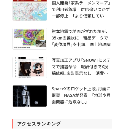
プレビュー公開
個人開発「家系ラーメンマニア」
で利用者急増 対応追いつかず
一部停止 「より信頼していた
だけるアプリに」
熊本地震で地面がずれた場所、
35kmの線状に 衛星データで
「変位境界」を判読 国土地理院
写真加工アプリ「SNOW」にステ
マで措置命令 報酬付きでX投
稿依頼、広告表示なし 消費者
庁
SpaceXのロケット上段、月面に
衝突 NASAが発表 「地球や月
面機器に危険なし」
アクセスランキング