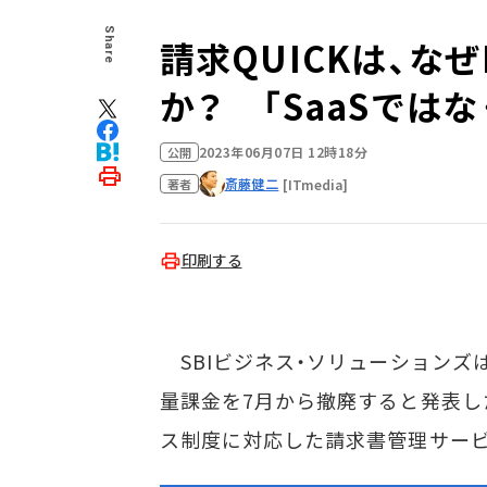
Share
請求QUICKは、な
か？ 「SaaSでは
2023年06月07日 12時18分
公開
斎藤健二
[ITmedia]
著者
印刷する
SBIビジネス・ソリューションズは6
量課金を7月から撤廃すると発表し
ス制度に対応した請求書管理サー