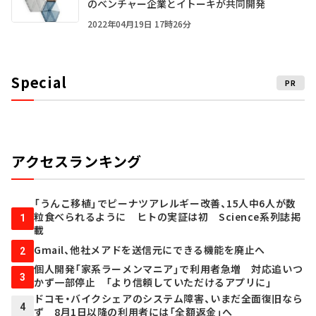
のベンチャー企業とイトーキが共同開発
2022年04月19日 17時26分
Special
PR
アクセスランキング
「うんこ移植」でピーナツアレルギー改善、15人中6人が数
粒食べられるように ヒトの実証は初 Science系列誌掲
1
載
Gmail、他社メアドを送信元にできる機能を廃止へ
2
個人開発「家系ラーメンマニア」で利用者急増 対応追いつ
3
かず一部停止 「より信頼していただけるアプリに」
ドコモ・バイクシェアのシステム障害、いまだ全面復旧なら
4
ず 8月1日以降の利用者には「全額返金」へ