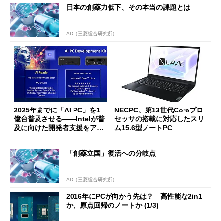
日本の創薬力低下、その本当の課題とは
AD（三菱総合研究所）
2025年までに「AI PC」を1
NECPC、第13世代Coreプロ
億台普及させる――Intelが普
セッサの搭載に対応したスリ
及に向けた開発者支援をアッ
ム15.6型ノートPC
プデート ASUS NUC 14 Pr
oベースの「開発者キット」
「創薬立国」復活への分岐点
を用意
AD（三菱総合研究所）
2016年にPCが向かう先は？ 高性能な2in1
か、原点回帰のノートか (1/3)