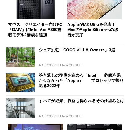
マウス、クリエイター向けPC
AppleがM2 Ultraを発表！
「DAIV」にIntel Arc A380搭
MacのApple Siliconへの移
載モデル2構成を追加
行が完了
シェア別荘「COCO VILLA Owners」3選
AD（COCO VILLA on GOETHE）
巻き返しの準備を進める「Intel」 約束を果
たせなかった「Apple」――プロセッサで振り
返る2022年
すべてが絶景、収益も得られるその仕組みとは
AD（COCO VILLA on GOETHE）