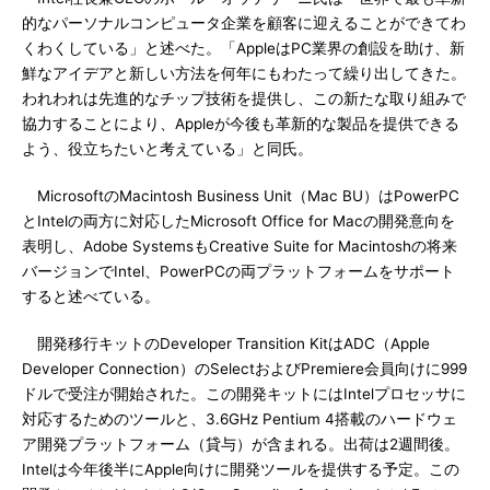
的なパーソナルコンピュータ企業を顧客に迎えることができてわ
くわくしている」と述べた。「AppleはPC業界の創設を助け、新
鮮なアイデアと新しい方法を何年にもわたって繰り出してきた。
われわれは先進的なチップ技術を提供し、この新たな取り組みで
協力することにより、Appleが今後も革新的な製品を提供できる
よう、役立ちたいと考えている」と同氏。
MicrosoftのMacintosh Business Unit（Mac BU）はPowerPC
とIntelの両方に対応したMicrosoft Office for Macの開発意向を
表明し、Adobe SystemsもCreative Suite for Macintoshの将来
バージョンでIntel、PowerPCの両プラットフォームをサポート
すると述べている。
開発移行キットのDeveloper Transition KitはADC（Apple
Developer Connection）のSelectおよびPremiere会員向けに999
ドルで受注が開始された。この開発キットにはIntelプロセッサに
対応するためのツールと、3.6GHz Pentium 4搭載のハードウェ
ア開発プラットフォーム（貸与）が含まれる。出荷は2週間後。
Intelは今年後半にApple向けに開発ツールを提供する予定。この