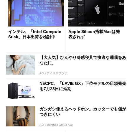
インテル、「Intel Compute
Apple Silicon搭載Macは発
Stick」日本出荷を検討中
表されず
【大人気】ひんやり冷感寝具で快適な睡眠をあ
なたに。
AD（アイリスプラザ）
NECPC、「LAVIE GX」下位モデルの店頭発売
を7月23日に延期
ガシガシ使えるヘッドホン。カッターでも傷が
つきにくい
AD（Marshall Group AB）