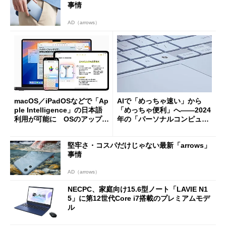
事情
AD（arrows）
macOS／iPadOSなどで「Ap
AIで「めっちゃ速い」から
ple Intelligence」の日本語
「めっちゃ便利」へ――2024
利用が可能に OSのアップデ
年の「パーソナルコンピュー
ートで
タ」に加わる新たな評価軸と
変化
堅牢さ・コスパだけじゃない最新「arrows」
事情
AD（arrows）
NECPC、家庭向け15.6型ノート「LAVIE N1
5」に第12世代Core i7搭載のプレミアムモデ
ル