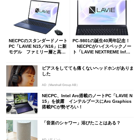
NECPCのスタンダードノート
PC-9801の誕生40周年記念！
PC「LAVIE N15／N16」に新
NECPCがハイスペックノー
モデル ファミリー層と高年
ト「LAVIE NEXTREME Infini
齢層に焦点
ty」を4000台限定販売 Intel
Arc A750M搭載で約22万円か
ピアスをしてても痛くないヘッドホンがありま
ら
した
AD（Marshall Group AB）
NECPC、Intel Arc搭載のノートPC「LAVIE N
15」を披露 インテルブースにArc Graphics
搭載PCが勢ぞろい！
「音楽のシャワー」浴びたことはある？
AD（デノン）