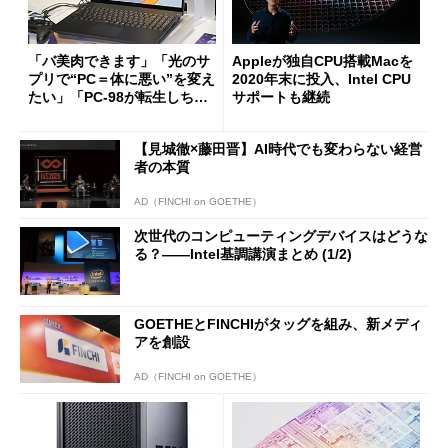
「バ美肉できます」「光のサ
Appleが独自CPU搭載Macを
プリで“PC＝体に悪い”を変え
2020年末に投入、Intel CPU
たい」「PC-98が転生しちゃ
サポートも継続
った!?」──新「LAVIE NEXT
REME Infinity」を発表したN
【見城徹×藤田晋】AI時代でも変わらない経営
ECPCが楽しそう
者の本質
AD（FINCHI on GOETHE）
次世代のコンピューティングデバイスはどうな
る？――Intel基調講演まとめ (1/2)
GOETHEとFINCHIがタッグを組み、新メディ
アを創設
AD（FINCHI on GOETHE）