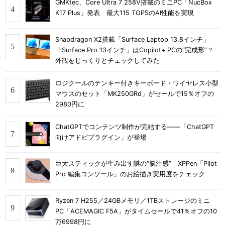
GMKtec、Core Ultra 7 258V搭載のミニPC「NucBox
K17 Plus」発表 最大115 TOPSのAI性能を実現
Snapdragon X2搭載「Surface Laptop 13.8インチ」
「Surface Pro 13インチ」はCopilot+ PCの“完成形”？
外観をじっくりとチェックしてみた
ロジクールのテンキー付きキーボード・ワイヤレス小型
マウスのセット「MK250GRd」がセールで15％オフの
2980円に
ChatGPTでコンテンツ制作が完結する――「ChatGPT
向けアドビプラグイン」が登場
巨大スティックが生み出す謎の“脳汁感” XPPen「Pilot
Pro 編集コンソール」のお絵描き実用度をチェック
Ryzen 7 H255／24GBメモリ／1TBストレージのミニ
PC「ACEMAGIC F5A」がタイムセールで41％オフの10
万6998円に