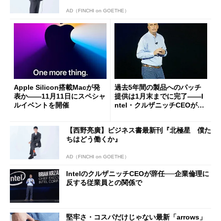
AD（FINCHI on GOETHE）
Apple Silicon搭載Macが発
過去5年間の製品へのパッチ
表か――11月11日にスペシャ
提供は1月末までに完了――I
ルイベントを開催
ntel・クルザニッチCEOが
「プロセッサ脆弱性」問題に
言及
【西野亮廣】ビジネス書最新刊『北極星 僕た
ちはどう働くか』
AD（FINCHI on GOETHE）
IntelのクルザニッチCEOが辞任──企業倫理に
反する従業員との関係で
堅牢さ・コスパだけじゃない最新「arrows」