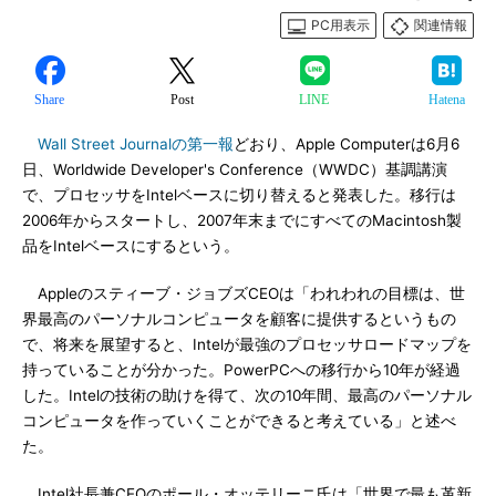
PC用表示
関連情報
Share
Post
LINE
Hatena
Wall Street Journalの第一報
どおり、Apple Computerは6月6
日、Worldwide Developer's Conference（WWDC）基調講演
で、プロセッサをIntelベースに切り替えると発表した。移行は
2006年からスタートし、2007年末までにすべてのMacintosh製
品をIntelベースにするという。
Appleのスティーブ・ジョブズCEOは「われわれの目標は、世
界最高のパーソナルコンピュータを顧客に提供するというもの
で、将来を展望すると、Intelが最強のプロセッサロードマップを
持っていることが分かった。PowerPCへの移行から10年が経過
した。Intelの技術の助けを得て、次の10年間、最高のパーソナル
コンピュータを作っていくことができると考えている」と述べ
た。
Intel社長兼CEOのポール・オッテリーニ氏は「世界で最も革新