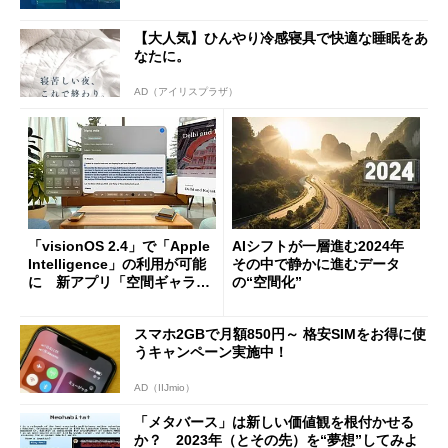
【大人気】ひんやり冷感寝具で快適な睡眠をあ
なたに。
AD（アイリスプラザ）
「visionOS 2.4」で「Apple
AIシフトが一層進む2024年
Intelligence」の利用が可能
その中で静かに進むデータ
に 新アプリ「空間ギャラリ
の“空間化”
ー」も登場
スマホ2GBで月額850円～ 格安SIMをお得に使
うキャンペーン実施中！
AD（IIJmio）
「メタバース」は新しい価値観を根付かせる
か？ 2023年（とその先）を“夢想”してみよ