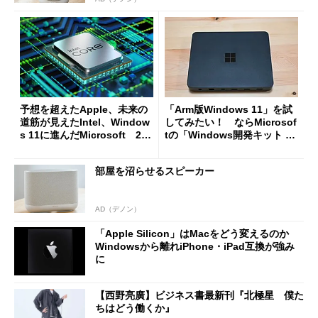
予想を超えたApple、未来の
「Arm版Windows 11」を試
道筋が見えたIntel、Window
してみたい！ ならMicrosof
s 11に進んだMicrosoft 202
tの「Windows開発キット 20
1年のパソコン動向を振り返
23」はどう？（前編）
る
部屋を沼らせるスピーカー
AD（デノン）
「Apple Silicon」はMacをどう変えるのか
Windowsから離れiPhone・iPad互換が強み
に
【西野亮廣】ビジネス書最新刊『北極星 僕た
ちはどう働くか』