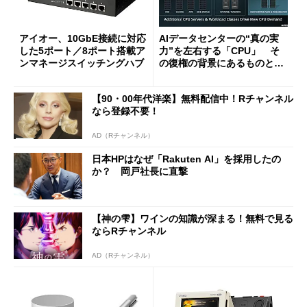
アイオー、10GbE接続に対応
AIデータセンターの“真の実
した5ポート／8ポート搭載ア
力”を左右する「CPU」 そ
ンマネージスイッチングハブ
の復権の背景にあるものと
は？
【90・00年代洋楽】無料配信中！Rチャンネル
なら登録不要！
AD（Rチャンネル）
日本HPはなぜ「Rakuten AI」を採用したの
か？ 岡戸社長に直撃
【神の雫】ワインの知識が深まる！無料で見る
ならRチャンネル
AD（Rチャンネル）