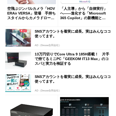
空飛ぶジンバルカメラ「HOV
「人主導」から「自律実行」
ERAir VERSA」登場 手持ち
へ――進化する「Microsoft
スタイルからカメラドローン
365 Copilot」の新機能とエ
に合体変形
ージェントAIの現在地
SNSアカウントを着実に成長。実はみんなココ
使ってます。
AD（Dreaw合同会社）
13万円切りでCore Ultra 9 185H搭載！ 片手
で持てるミニPC「GEEKOM IT13 Max」のコ
スパと実力を検証する
SNSアカウントを着実に成長。実はみんなココ
使ってます。
AD（Dreaw合同会社）