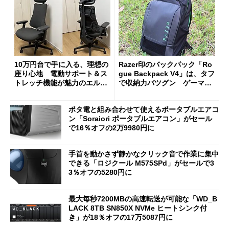
10万円台で手に入る、理想の
Razer印のバックパック「Ro
座り心地 電動サポート＆ス
gue Backpack V4」は、タフ
トレッチ機能が魅力のエルゴ
で収納力バツグン ゲーマー
ノミクスチェア「LiberNovo
じゃなくても欲しくなる
Omni Gen」を試す
ポタ電と組み合わせて使えるポータブルエアコ
ン「Soraiori ポータブルエアコン」がセール
で16％オフの2万9980円に
手首を動かさず静かなクリック音で作業に集中
できる「ロジクール M575SPd」がセールで3
3％オフの5280円に
最大毎秒7200MBの高速転送が可能な「WD_B
LACK 8TB SN850X NVMe ヒートシンク付
き」が18％オフの17万5087円に