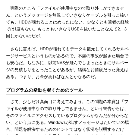
実際のところ「ファイルが使用中なので取り外しができませ
ん」というメッセージを無視していきなりケーブルを引っこ抜い
ても、HDDが壊れることはめったにない。少なくとも筆者の経験
では1度もない。もっともいきなりUSBを抜いたことなんて2、3
回しかないのだが。
さらに言えば、HDDが壊れてもデータを復元してくれるサルベ
ージサービスというものがあるので、不慮の事故が起きた場合で
も安心だ。ちなみに、以前NASが飛んでしまったときにサルベー
ジの見積もりをとったことがあるが、結構なお値段だった覚えは
ある。つまり、お金があればなんとかなるのだ。
プログラムの挙動を覗くためのツール
さて、少しだけ真面目に考えてみよう。この問題の本質は「フ
ァイルが使用中なので取り外しできません」という警告からは、
そのファイルにアクセスしているプログラムがなんだか分からな
い、という点にある。Windowsが出すメッセージはたいていの場
合、問題を解決するためのヒントではなく状況を説明するだけ