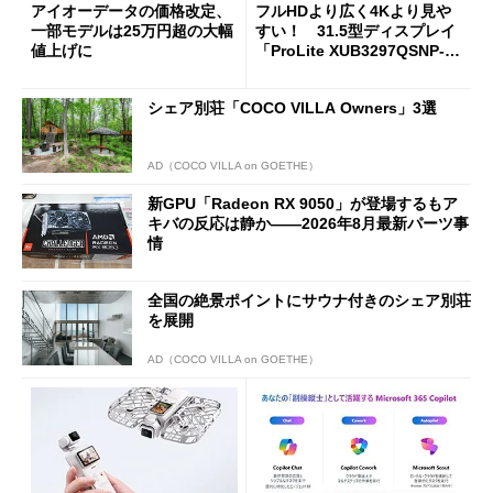
アイオーデータの価格改定、
フルHDより広く4Kより見や
一部モデルは25万円超の大幅
すい！ 31.5型ディスプレイ
値上げに
「ProLite XUB3297QSNP-B
1J」がテレワークにピッタリ
な理由
シェア別荘「COCO VILLA Owners」3選
AD（COCO VILLA on GOETHE）
新GPU「Radeon RX 9050」が登場するもア
キバの反応は静か――2026年8月最新パーツ事
情
全国の絶景ポイントにサウナ付きのシェア別荘
を展開
AD（COCO VILLA on GOETHE）