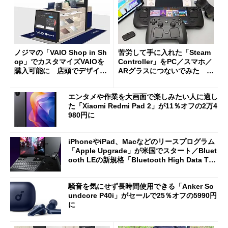
ノジマの「VAIO Shop in Sh
苦労して手に入れた「Steam
op」でカスタマイズVAIOを
Controller」をPC／スマホ／
購入可能に 店頭でデザイン
ARグラスにつないでみた ゲ
や質感を確認しながら購入可
ーム体験や実用性は？
能
エンタメや作業を大画面で楽しみたい人に適し
た「Xiaomi Redmi Pad 2」が11％オフの2万4
980円に
iPhoneやiPad、Macなどのリースプログラム
「Apple Upgrade」が米国でスタート／Bluet
ooth LEの新規格「Bluetooth High Data Thr
oughput」が明...
騒音を気にせず長時間使用できる「Anker So
undcore P40i」がセールで25％オフの5990円
に