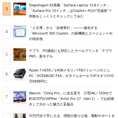
Snapdragon X2搭載「Surface Laptop 13.8インチ」
「Surface Pro 13インチ」はCopilot+ PCの“完成形”？
外観をじっくりとチェックしてみた
「人主導」から「自律実行」へ――進化する
「Microsoft 365 Copilot」の新機能とエージェントAI
の現在地
テプラ、PC接続にも対応したラベルプリンタ「テプラ
PRO」新モデル
Ryzen 7 H255／24GBメモリ／1TBストレージのミニ
PC「ACEMAGIC F5A」がタイムセールで41％オフの10
万6998円に
Wacom「Cintiq Pro」に迫る実力 27型4K／120Hzで
約30万円のXPPen「Artist Pro 27（Gen 2）」でお絵描
きして分かった魅力と妥協点
10万円台で手に入る、理想の座り心地 電動サポート＆