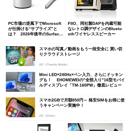
PC市場の逆風下でMicrosoft
FIIO、同社製DAPを内蔵可能
が仕掛ける“サプライズ”と
なレトロ調デザインのBlueto
は？ 2026年後半のSurface
othワイヤレススピーカー
新製品を予想する
スマホの写真／動画をもう一段安全に 買い切
りクラウドストレージ
AD（ITmedia Mobile）
Mini LED×240Hz×ペン入力、さらにドッキン
グも！ EHOMEWEIの"全部入り"16型モバイ
ルディスプレイ「TM-160PW」徹底レビュー
スマホ2GBで月額850円～ 格安SIMをお得に使
うキャンペーン実施中！
AD（IIJmio）