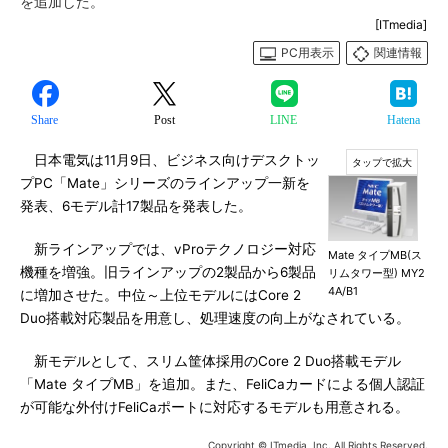
を追加した。
[ITmedia]
PC用表示
関連情報
Share
Post
LINE
Hatena
日本電気は11月9日、ビジネス向けデスクトッ
プPC「Mate」シリーズのラインアップ一新を
発表、6モデル計17製品を発表した。
新ラインアップでは、vProテクノロジー対応
Mate タイプMB(ス
機種を増強。旧ラインアップの2製品から6製品
リムタワー型) MY2
4A/B1
に増加させた。中位～上位モデルにはCore 2
Duo搭載対応製品を用意し、処理速度の向上がなされている。
新モデルとして、スリム筐体採用のCore 2 Duo搭載モデル
「Mate タイプMB」を追加。また、FeliCaカードによる個人認証
が可能な外付けFeliCaポートに対応するモデルも用意される。
Copyright © ITmedia, Inc. All Rights Reserved.