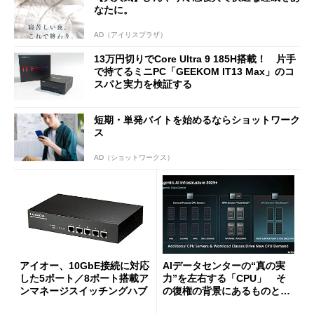
なたに。
AD（アイリスプラザ）
13万円切りでCore Ultra 9 185H搭載！ 片手
で持てるミニPC「GEEKOM IT13 Max」のコ
スパと実力を検証する
短期・単発バイトを始めるならショットワーク
ス
AD（ショットワークス）
アイオー、10GbE接続に対応
AIデータセンターの“真の実
した5ポート／8ポート搭載ア
力”を左右する「CPU」 そ
ンマネージスイッチングハブ
の復権の背景にあるものと
は？