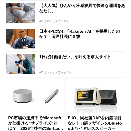
【大人気】ひんやり冷感寝具で快適な睡眠をあ
なたに。
AD（アイリスプラザ）
日本HPはなぜ「Rakuten AI」を採用したの
か？ 岡戸社長に直撃
1日だけ働きたい、を叶える求人サイト
AD（ショットワークス）
PC市場の逆風下でMicrosoft
FIIO、同社製DAPを内蔵可能
が仕掛ける“サプライズ”と
なレトロ調デザインのBlueto
は？ 2026年後半のSurface
othワイヤレススピーカー