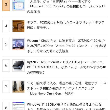
「人主導」から「自律実行」へ――進化する
「Microsoft 365 Copilot」の新機能とエージェントAI
の現在地
テプラ、PC接続にも対応したラベルプリンタ「テプラ
PRO」新モデル
Wacom「Cintiq Pro」に迫る実力 27型4K／120Hzで
約30万円のXPPen「Artist Pro 27（Gen 2）」でお絵描
きして分かった魅力と妥協点
Ryzen 7 H255／24GBメモリ／1TBストレージのミニ
PC「ACEMAGIC F5A」がタイムセールで41％オフの10
万6998円に
10万円台で手に入る、理想の座り心地 電動サポート＆
ストレッチ機能が魅力のエルゴノミクスチェア
「LiberNovo Omni Gen」を試す
Windows 11は8GBメモリでも快適に使えるようにな
る？ 品質向上への取り組みと「26H2」に向けた中間