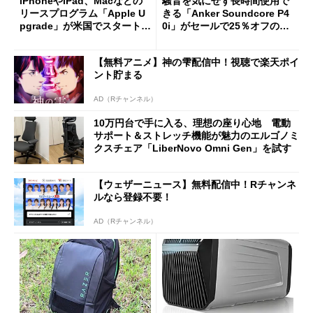
iPhoneやiPad、Macなどの
騒音を気にせず長時間使用で
リースプログラム「Apple U
きる「Anker Soundcore P4
pgrade」が米国でスタート／
0i」がセールで25％オフの59
Bluetooth LEの新規格「Blu
90円に
etooth High Data Throughp
【無料アニメ】神の雫配信中！視聴で楽天ポイ
ut」が明...
ント貯まる
AD（Rチャンネル）
10万円台で手に入る、理想の座り心地 電動
サポート＆ストレッチ機能が魅力のエルゴノミ
クスチェア「LiberNovo Omni Gen」を試す
【ウェザーニュース】無料配信中！Rチャンネ
ルなら登録不要！
AD（Rチャンネル）