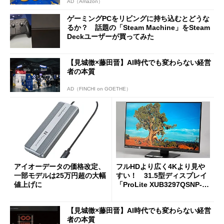
AD（Amazon）
ゲーミングPCをリビングに持ち込むとどうな
るか？ 話題の「Steam Machine」をSteam
Deckユーザーが買ってみた
【見城徹×藤田晋】AI時代でも変わらない経営
者の本質
AD（FINCHI on GOETHE）
アイオーデータの価格改定、
フルHDより広く4Kより見や
一部モデルは25万円超の大幅
すい！ 31.5型ディスプレイ
値上げに
「ProLite XUB3297QSNP-B
1J」がテレワークにピッタリ
な理由
【見城徹×藤田晋】AI時代でも変わらない経営
者の本質