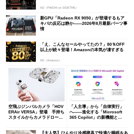
AD（FINCHI on GOETHE）
新GPU「Radeon RX 9050」が登場するもア
キバの反応は静か――2026年8月最新パーツ事
情
「え、こんなセールやってたの？」80％OFF
以上が続々登場！Amazonの本気が凄すぎる
AD（Amazon）
空飛ぶジンバルカメラ「HOV
「人主導」から「自律実行」
ERAir VERSA」登場 手持ち
へ――進化する「Microsoft
スタイルからカメラドローン
365 Copilot」の新機能とエ
に合体変形
ージェントAIの現在地
【大人気】ひんやり冷感寝具で快適な睡眠をあ