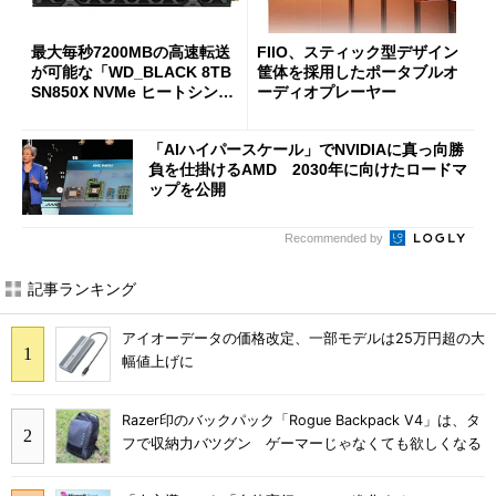
最大毎秒7200MBの高速転送
FIIO、スティック型デザイン
が可能な「WD_BLACK 8TB
筐体を採用したポータブルオ
SN850X NVMe ヒートシンク
ーディオプレーヤー
付き」が18％オフの17万508
7円に
「AIハイパースケール」でNVIDIAに真っ向勝
負を仕掛けるAMD 2030年に向けたロードマ
ップを公開
Recommended by
記事ランキング
アイオーデータの価格改定、一部モデルは25万円超の大
幅値上げに
Razer印のバックパック「Rogue Backpack V4」は、タ
フで収納力バツグン ゲーマーじゃなくても欲しくなる