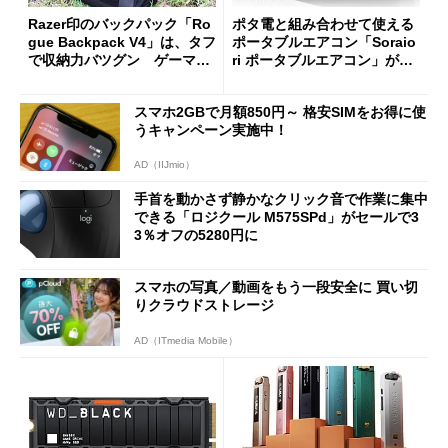
Razer印のバックパック「Ro
ポタ電と組み合わせて使える
gue Backpack V4」は、タフ
ポータブルエアコン「Soraio
で収納力バツグン ゲーマー
ri ポータブルエアコン」がセ
じゃなくても欲しくなる
ールで16％オフの2万9980円
に
スマホ2GBで月額850円～ 格安SIMをお得に使
うキャンペーン実施中！
AD（IIJmio）
手首を動かさず静かなクリック音で作業に集中
できる「ロジクール M575SPd」がセールで3
3％オフの5280円に
スマホの写真／動画をもう一段安全に 買い切
りクラウドストレージ
AD（ITmedia Mobile）