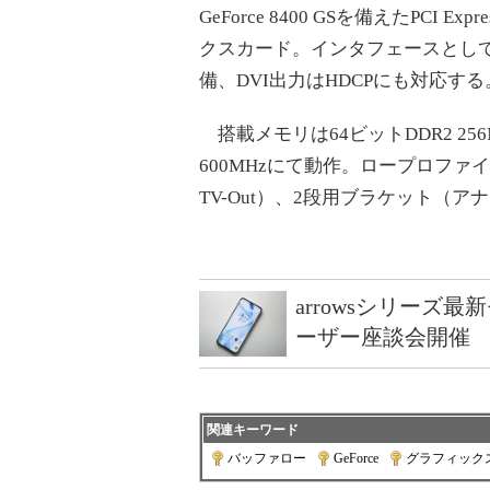
GeForce 8400 GSを備えたPCI E
クスカード。インタフェースとしてアナログ
備、DVI出力はHDCPにも対応する
搭載メモリは64ビットDDR2 25
600MHzにて動作。ロープロファ
TV-Out）、2段用ブラケット（アナ
arrowsシリーズ
ーザー座談会開催
関連キーワード
バッファロー
|
GeForce
|
グラフィック