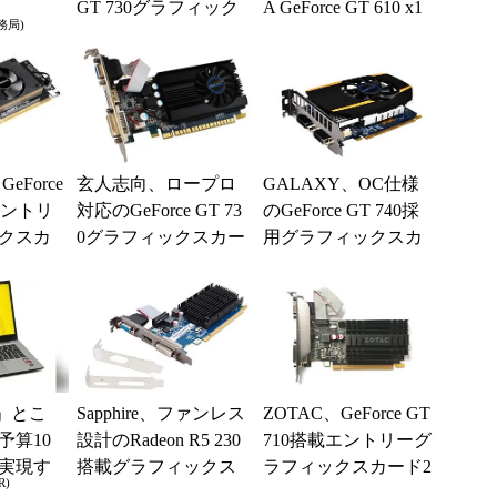
GT 730グラフィック
A GeForce GT 610 x1
務局)
スカード
1G...
eForce
玄人志向、ロープロ
GALAXY、OC仕様
エントリ
対応のGeForce GT 73
のGeForce GT 740採
クスカ
0グラフィックスカー
用グラフィックスカ
ド
ード3製品
」とこ
Sapphire、ファンレス
ZOTAC、GeForce GT
予算10
設計のRadeon R5 230
710搭載エントリーグ
実現す
搭載グラフィックス
ラフィックスカード2
R)
イフ
カード「R5 230 ...
製品