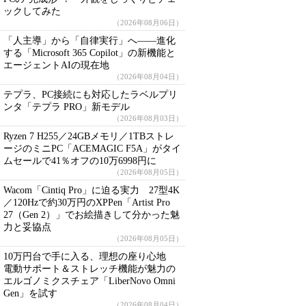
ックしてみた
（2026年08月06日）
「人主導」から「自律実行」へ――進化
する「Microsoft 365 Copilot」の新機能と
エージェントAIの現在地
（2026年08月04日）
テプラ、PC接続にも対応したラベルプリ
ンタ「テプラ PRO」新モデル
（2026年08月03日）
Ryzen 7 H255／24GBメモリ／1TBストレ
ージのミニPC「ACEMAGIC F5A」がタイ
ムセールで41％オフの10万6998円に
（2026年08月05日）
Wacom「Cintiq Pro」に迫る実力 27型4K
／120Hzで約30万円のXPPen「Artist Pro
27（Gen 2）」でお絵描きして分かった魅
力と妥協点
（2026年08月05日）
10万円台で手に入る、理想の座り心地
電動サポート＆ストレッチ機能が魅力の
エルゴノミクスチェア「LiberNovo Omni
Gen」を試す
（2026年08月04日）