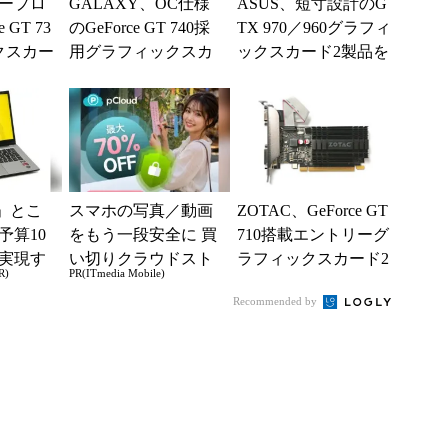
ープロ
GALAXY、OC仕様
ASUS、短寸設計のG
 GT 73
のGeForce GT 740採
TX 970／960グラフィ
クスカー
用グラフィックスカ
ックスカード2製品を
ード3製品
発売
」とこ
スマホの写真／動画
ZOTAC、GeForce GT
予算10
をもう一段安全に 買
710搭載エントリーグ
実現す
い切りクラウドスト
ラフィックスカード2
R)
PR(ITmedia Mobile)
イフ
レージ
製品
Recommended by