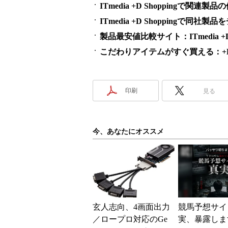
ITmedia +D Shoppingで関
ITmedia +D Shoppingで同社
製品最安値比較サイト：ITmedia +D S
こだわりアイテムがすぐ買える：+D S
印刷
見る
今、あなたにオススメ
玄人志向、4画面出力
競馬予想サイ
／ロープロ対応のGe
実、暴露しま