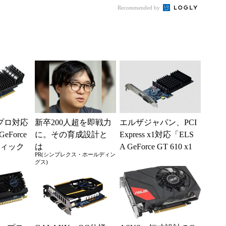
Recommended by
プロ対応
新卒200人超を即戦力
エルザジャパン、PCI
Force
に。その育成設計と
Express x1対応「ELS
フィック
は
A GeForce GT 610 x1
PR(シンプレクス・ホールディン
1G...
グス)