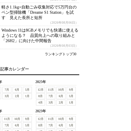
軽さ1.1kg×自動ごみ収集対応で5万円台の
ペン型掃除機「Dreame S1 Station」を試
す 見えた長所と短所
（2026年08月06日）
Windows 11は8GBメモリでも快適に使える
ようになる？ 品質向上への取り組みと
「26H2」に向けた中間報告
（2026年08月03日）
ランキングトップ30
去記事カレンダー
年
2025年
7月
6月
5月
12月
11月
10月
9月
3月
2月
1月
8月
7月
6月
5月
4月
3月
2月
1月
年
2023年
11月
10月
9月
12月
11月
10月
9月
7月
6月
5月
8月
7月
6月
5月