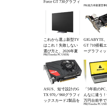
Force GT 730グラフィ
PR(他力本願運営事
ックスカード
これから選ぶ新型TV
GIGABYTE、G
はこれ！失敗しない
GT 710搭載
選び方と、2026年夏
ーグラフィッ
PR(ITmedia PC USER)
の一押しモデル
ード
ASUS、短寸設計のG
「5年前のPC
TX 970／960グラフィ
んなに違う！
ックスカード2製品を
万円台前半で
PR(ITmedia PC USE
発売
る快適PCラ