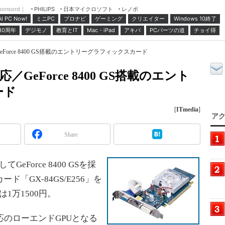
ponsord｜
日本マイクロソフト
レノボ
PHILIPS
ミニPC
プロナビ
ゲーミング
クリエイター
Windows 10終了
AI PC Now!
30周年
デジモノ
教育とIT
Mac・iPad
アキバ
PCパーツの道
チョイ得
Force 8400 GS搭載のエントリーグラフィックスカード
GeForce 8400 GS搭載のエント
ード
[
ITmedia
]
アク
Share
eForce 8400 GSを採
ード「GX-84GS/E256」を
1万1500円。
 10対応のローエンドGPUとなる