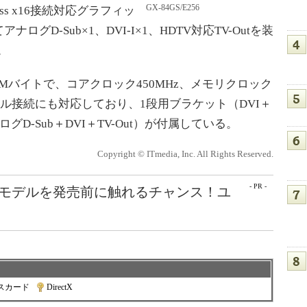
GX-84GS/E256
xpress x16接続対応グラフィッ
D-Sub×1、DVI-I×1、HDTV対応TV-Outを装
。
6Mバイトで、コアクロック450MHz、メモリクロック
イル接続にも対応しており、1段用ブラケット（DVI＋
ログD-Sub＋DVI＋TV-Out）が付属している。
Copyright © ITmedia, Inc. All Rights Reserved.
- PR -
最新モデルを発売前に触れるチャンス！ユ
スカード
|
DirectX