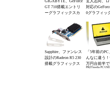
GIGABYTE、GeForce
玄人志向、ロ
GT 710搭載エントリ
対応のGeForce
ーグラフィックスカ
0グラフィッ
ード
ド
Sapphire、ファンレス
「5年前のPC
設計のRadeon R5 230
んなに違う！
搭載グラフィックス
万円台前半で
PR(ITmedia PC USE
カード「R5 230 ...
る快適PCラ